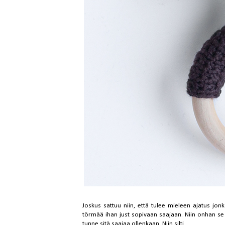
Joskus sattuu niin, että tulee mieleen ajatus jonk
törmää ihan just sopivaan saajaan. Niin onhan se s
tunne sitä saajaa ollenkaan. Niin silti.