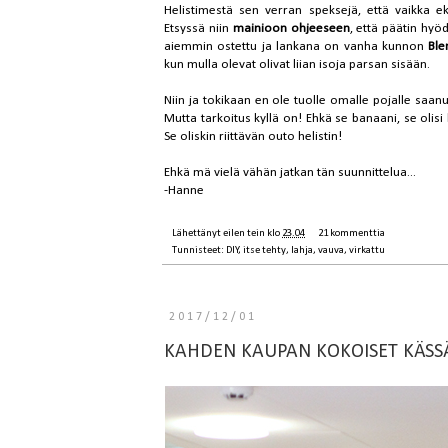
Helistimestä sen verran speksejä, että vaikka e
Etsyssä niin
mainioon ohjeeseen
, että päätin hy
aiemmin ostettu ja lankana on vanha kunnon
Bl
kun mulla olevat olivat liian isoja parsan sisään.
Niin ja tokikaan en ole tuolle omalle pojalle saanut
Mutta tarkoitus kyllä on! Ehkä se banaani, se olisi
Se oliskin riittävän outo helistin!
Ehkä mä vielä vähän jatkan tän suunnittelua...
-Hanne
Lähettänyt
eilen tein
klo
23.04
21 kommenttia
Tunnisteet:
DIY
,
itse tehty
,
lahja
,
vauva
,
virkattu
2017/12/01
KAHDEN KAUPAN KOKOISET KÄS