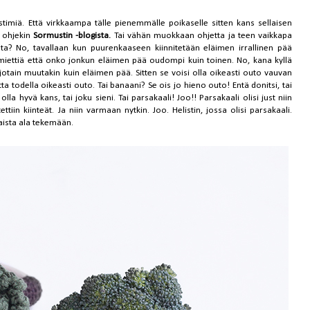
timiä. Että virkkaampa tälle pienemmälle poikaselle sitten kans sellaisen
y ohjekin
Sormustin -blogista.
Tai vähän muokkaan ohjetta ja teen vaikkapa
nta? No, tavallaan kun puurenkaaseen kiinnitetään eläimen irrallinen pää
n miettiä että onko jonkun eläimen pää oudompi kuin toinen. No, kana kyllä
 jotain muutakin kuin eläimen pää. Sitten se voisi olla oikeasti outo vauvan
ta todella oikeasti outo. Tai banaani? Se ois jo hieno outo! Entä donitsi, tai
la hyvä kans, tai joku sieni. Tai parsakaali! Joo!! Parsakaali olisi just niin
ttiin kiinteät. Ja niin varmaan nytkin. Joo. Helistin, jossa olisi parsakaali.
laista ala tekemään.