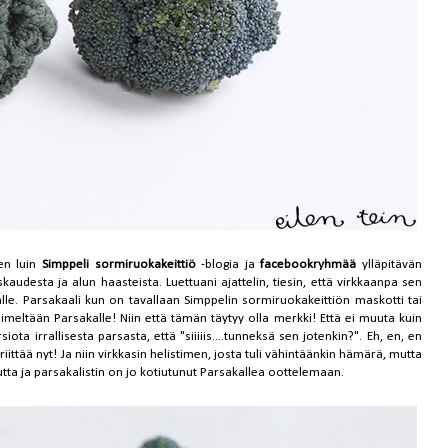
een luin
Simppeli sormiruokakeittiö
-blogia ja
facebookryhmää
ylläpitävän
audesta ja alun haasteista. Luettuani ajattelin, tiesin, että virkkaanpa sen
alle. Parsakaali kun on tavallaan Simppelin sormiruokakeittiön maskotti tai
imeltään Parsakalle! Niin että tämän täytyy olla merkki! Että ei muuta kuin
ota irrallisesta parsasta, että "siiiiis....tunneksä sen jotenkin?". Eh, en, en
iittää nyt! Ja niin virkkasin helistimen, josta tuli vähintäänkin hämärä, mutta
utta ja parsakalistin on jo kotiutunut Parsakallea oottelemaan.