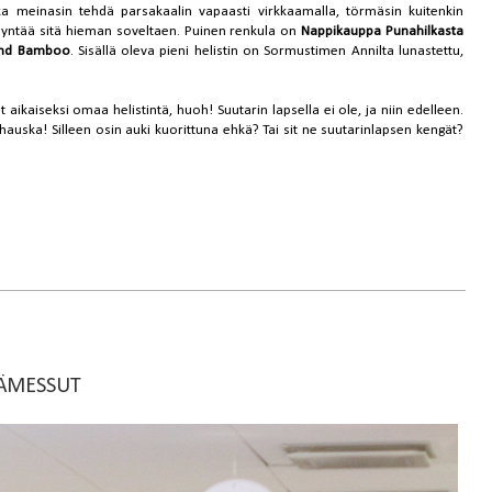
ka meinasin tehdä parsakaalin vapaasti virkkaamalla, törmäsin kuitenkin
ödyntää sitä hieman soveltaen. Puinen renkula on
Nappikauppa Punahilkasta
end Bamboo
. Sisällä oleva pieni helistin on Sormustimen Annilta lunastettu,
 aikaiseksi omaa helistintä, huoh! Suutarin lapsella ei ole, ja niin edelleen.
 hauska! Silleen osin auki kuorittuna ehkä? Tai sit ne suutarinlapsen kengät?
SÄMESSUT