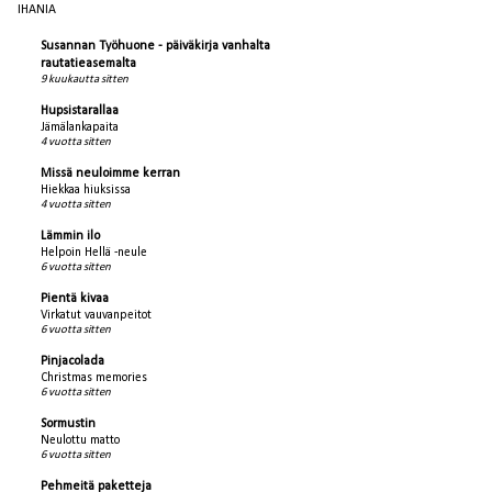
IHANIA
Susannan Työhuone - päiväkirja vanhalta
rautatieasemalta
9 kuukautta sitten
Hupsistarallaa
Jämälankapaita
4 vuotta sitten
Missä neuloimme kerran
Hiekkaa hiuksissa
4 vuotta sitten
Lämmin ilo
Helpoin Hellä -neule
6 vuotta sitten
Pientä kivaa
Virkatut vauvanpeitot
6 vuotta sitten
Pinjacolada
Christmas memories
6 vuotta sitten
Sormustin
Neulottu matto
6 vuotta sitten
Pehmeitä paketteja