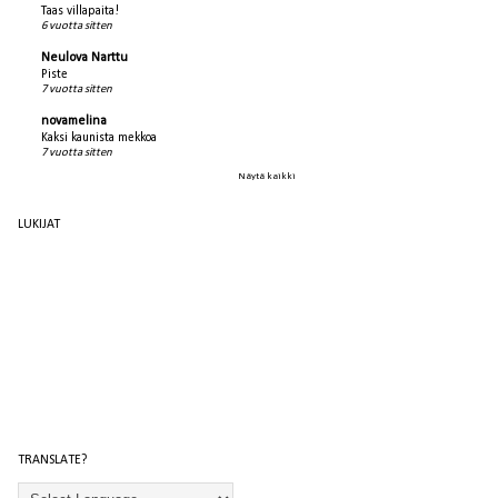
Taas villapaita!
6 vuotta sitten
Neulova Narttu
Piste
7 vuotta sitten
novamelina
Kaksi kaunista mekkoa
7 vuotta sitten
Näytä kaikki
LUKIJAT
TRANSLATE?