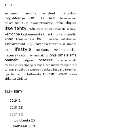
AIHEET
arvonta
asusteet
betonityöt
amigurumi
DIY
blogiyhteistyö
DIY häät
hamahelmet
infoa blogista
heijastimet
huivi
hyväntekeväisyys
itse tehty
joulu
kankaanpainanta
kehräys
kaava
kerronpa
keskeneräistä
kirjonta
kirjat
kirpparilta
kissat
koulu
koruaskartelu
kudottu
kutistemuovi
lahja
käsityömessut
lastenvaatteet
leikki-ikäinen
lifestyle
neulottu
maalattu
me
lelu
ohje
oma elämä
näperrelty
nörttihommia
odotus
ommeltu
ostoksia
origamit
paperiaskartelu
pipo
pääsiäinen
ruokaa/reseptit
perheen kesken
pyörä
ryijy
sisustus
sukat
taapero
saippua
sponsoroitu
tekninen
tuunattu
vauva
työ
tunnustus
tuttinauha
video
virkattu
värjätty
EILEN TEHTY
►
2019
(1)
►
2018
(12)
▼
2017
(20)
▼
joulukuuta
(2)
PARSAKALISTIN