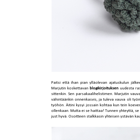
Paitsi että ihan pian ylläolevan ajatuskulun jälk
Marjutin koskettavan
blogikirjoituksen
uudesta rask
sittenkin. Sen parsakaalihelistimen. Marjutin vauv
vähintäänkin onnenkasvis, ja tuleva vauva oli työn
työhön. Äitini kysyi jossain kohtaa kun tein koeversi
ollenkaan. Mutta ei se haittaa! Tunnen yhteyttä, se r
just hyvä. Osoitteen stalkkasin yhteisen ystävän ka