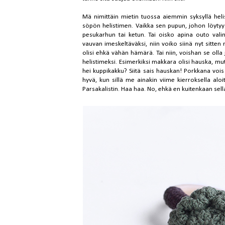
Mä nimittäin mietin tuossa aiemmin syksyllä helis
söpön helistimen. Vaikka sen pupun, johon löyty
pesukarhun tai ketun. Tai oisko apina outo vali
vauvan imeskeltäväksi, niin voiko siinä nyt sitte
olisi ehkä vähän hämärä. Tai niin, voishan se olla
helistimeksi. Esimerkiksi makkara olisi hauska, mut
hei kuppikakku? Siitä sais hauskan! Porkkana vois ol
hyvä, kun sillä me ainakin viime kierroksella aloite
Parsakalistin. Haa haa. No, ehkä en kuitenkaan sel