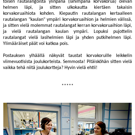
toisen rautalangoista ylinpänä (lähimpänä korvakorua) olevan
helmen läpi, ja sitten ulkokautta kiertäen takaisin
korvakoruaihiota kohden. Kiepautin rautalangan kertaalleen
rautalangan "kaulan" ympäri korvakoruaihion ja helmien välissä,
ja sitten vielä molemmat rautalangat kerran korvakoruaihion läpi,
ja vielä rautalangan kaulan ympäri. Lopuksi pujottelin
rautalangat vielä lasihelmien läpi ja yhden putkihelmen läpi.
Ylimääräiset päät voi katkoa pois.
Postauksen ylhäällä näkyvät taustat korvakoruille leikkelin
viimevuotisista joulukorteista. Semmosta! Pitäisköhän sitten vielä
vaikka tehä niitä joulukortteja? Hyvin vielä ehtii!
*****