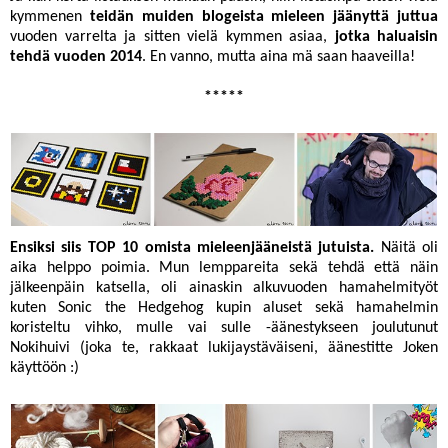
kymmenen
teidän muiden blogeista mieleen jäänyttä juttua
vuoden varrelta ja sitten vielä kymmen asiaa,
jotka haluaisin
tehdä vuoden 2014
. En vanno, mutta aina mä saan haaveilla!
*****
Ensiksi siis TOP 10 omista mieleenjääneistä jutuista.
Näitä oli
aika helppo poimia. Mun lemppareita sekä tehdä että näin
jälkeenpäin katsella, oli ainaskin alkuvuoden hamahelmityöt
kuten
Sonic the Hedgehog kupin aluset
sekä
hamahelmin
koristeltu vihko
, mulle vai sulle -äänestykseen joulutunut
Nokihuivi
(joka te, rakkaat lukijaystäväiseni, äänestitte Joken
käyttöön :)