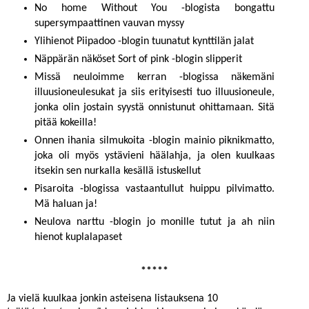
No home Without You
-blogista bongattu
supersympaattinen vauvan myssy
Ylihienot
Piipadoo
-blogin
tuunatut kynttilän jalat
Näppärän näköset
Sort of pink
-blogin
slipperit
Missä neuloimme kerran
-blogissa näkemäni
illuusioneulesukat
ja siis erityisesti tuo illuusioneule,
jonka olin jostain syystä onnistunut ohittamaan. Sitä
pitää kokeilla!
Onnen ihania silmukoita
-blogin mainio
piknikmatto
,
joka oli myös ystävieni häälahja, ja olen kuulkaas
itsekin sen nurkalla kesällä istuskellut
Pisaroita
-blogissa vastaantullut huippu
pilvimatto
.
Mä haluan ja!
Neulova narttu
-blogin jo monille tutut ja ah niin
hienot
kuplalapaset
*****
Ja vielä kuulkaa jonkin asteisena listauksena 10