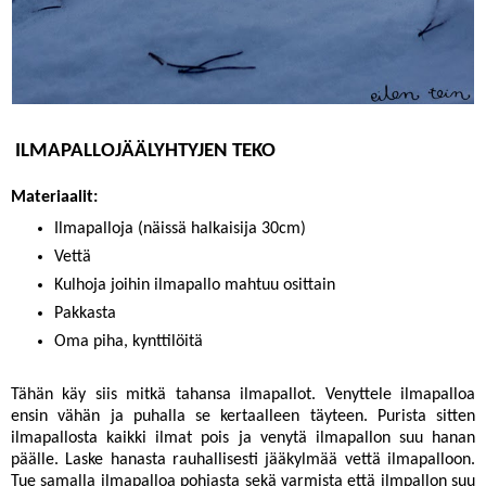
ILMAPALLOJÄÄLYHTYJEN TEKO
Materiaalit:
Ilmapalloja (näissä halkaisija 30cm)
Vettä
Kulhoja joihin ilmapallo mahtuu osittain
Pakkasta
Oma piha, kynttilöitä
Tähän käy siis mitkä tahansa ilmapallot. Venyttele ilmapalloa
ensin vähän ja puhalla se kertaalleen täyteen. Purista sitten
ilmapallosta kaikki ilmat pois ja venytä ilmapallon suu hanan
päälle. Laske hanasta rauhallisesti jääkylmää vettä ilmapalloon.
Tue samalla ilmapalloa pohjasta sekä varmista että ilmpallon suu