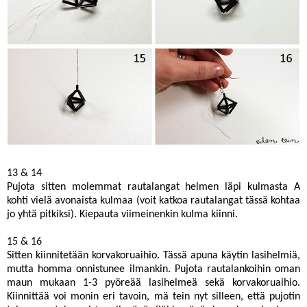
13 & 14
Pujota sitten molemmat rautalangat helmen läpi kulmasta A
kohti vielä avonaista kulmaa (voit katkoa rautalangat tässä kohtaa
jo yhtä pitkiksi). Kiepauta viimeinenkin kulma kiinni.
15 & 16
Sitten kiinnitetään korvakoruaihio. Tässä apuna käytin lasihelmiä,
mutta homma onnistunee ilmankin. Pujota rautalankoihin oman
maun mukaan 1-3 pyöreää lasihelmeä sekä korvakoruaihio.
Kiinnittää voi monin eri tavoin, mä tein nyt silleen, että pujotin