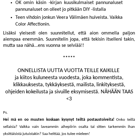
OK omin käsin -kirjan
kuusikulmaiset pannunaluset
pannunaluset on olleet jo pitkään DIY -listalla
Teen vihdoin jonkun Veera Välimäen huiveista. Vaikka
Color Affectionin
.
Lisäksi yleisesti olen suunnitellut, että aion ommella paljon
aiempaa enemmän. Suunnitelin jopa, että tekisin itselleni takin,
mutta saa nähä...ens vuonna se selviää!!
*****
ONNELLISTA UUTTA VUOTTA TEILLE KAIKILLE
ja kiitos kuluneesta vuodesta, joka kommentista,
klikkauksesta, tykkäyksestä, mailista, linkityksestä,
ohjeiden kokeilusta ja sivuille eksymisestä. NÄHÄÄN TAAS
<3
Ps.
Hei mä en oo muuten koskaan kysynyt teiltä postaustoiveita!
Onko teillä
sellaisia? Vaikka vain laveammin aihepiirin osalta tai sitten tarkemmin ihan
yksittäisistä jutuistakin? Saa heittää, jos tulee mieleen!