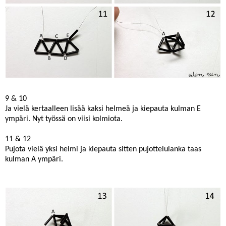
9 & 10
Ja vielä kertaalleen lisää kaksi helmeä ja kiepauta kulman E
ympäri. Nyt työssä on viisi kolmiota.
11 & 12
Pujota vielä yksi helmi ja kiepauta sitten pujottelulanka taas
kulman A ympäri.