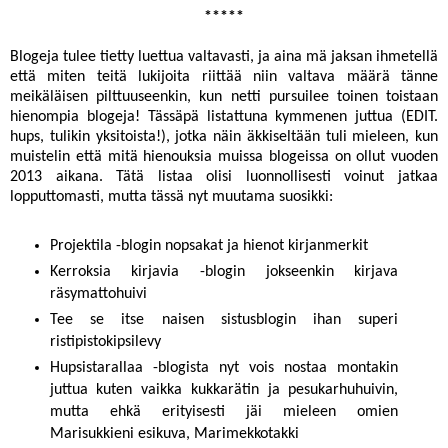
*****
Blogeja tulee tietty luettua valtavasti, ja aina mä jaksan ihmetellä
että miten teitä lukijoita riittää niin valtava määrä tänne
meikäläisen pilttuuseenkin, kun netti pursuilee toinen toistaan
hienompia blogeja! Tässäpä listattuna kymmenen juttua (EDIT.
hups, tulikin yksitoista!), jotka näin äkkiseltään tuli mieleen, kun
muistelin että mitä hienouksia muissa blogeissa on ollut vuoden
2013 aikana. Tätä listaa olisi luonnollisesti voinut jatkaa
lopputtomasti, mutta tässä nyt muutama suosikki:
Projektila
-blogin nopsakat ja hienot
kirjanmerkit
Kerroksia kirjavia
-blogin jokseenkin kirjava
räsymattohuivi
Tee se itse naisen sistusblogin
ihan superi
ristipistokipsilevy
Hupsistarallaa
-blogista nyt vois nostaa montakin
juttua kuten vaikka
kukkarätin
ja
pesukarhuhuivin
,
mutta ehkä erityisesti jäi mieleen omien
Marisukkieni esikuva,
Marimekkotakki