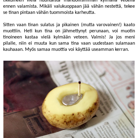
tikkuineen vielä huuhtaista mahdollisimman kylmällä vedellä
ennen valamista. Mikäli valukuoppaan jää vähän nestettä, tekee
se tinan pintaan vähän tuommoista karheutta.
Sitten vaan tinan sulatus ja pikainen (mutta varovainen!) kaato
muottiin. Heti kun tina on jähmettynyt perunaan, voi muotin
tinoineen kastaa vielä kylmään veteen. Valmis! Ja jos meni
pilalle, niin ei muuta kun sama tina vaan uudestaan sulamaan
kauhaaan. Myös samaa muottia voi käyttää useamman kerran.