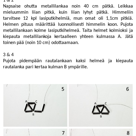
1 & 2
Napsaise ohutta metallilankaa noin 40 cm pätkä. Leikkaa
mieluummin liian pitkä, kuin liian lyhyt pätkä. Himmeliin
tarvitsee 12 kpl lasiputkihelmiä, mun omat oli 1,1cm pitkiä.
Helmen pituus määrittää luonnollisesti himmelin koon. Pujota
metallilankaan kolme lasiputkihelmeä. Taita helmet kolmioksi ja
kiepauta metallilankoja kertaalleen yhteen kulmassa A. Jätä
toinen pää (noin 10 cm) odottaamaan.
3 & 4
Pujota pidempään rautalankaan kaksi helmeä ja kiepauta
rautalanka pari kertaa kulman B ympärille.