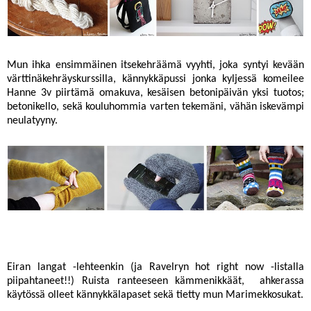
Mun
ihka ensimmäinen itsekehräämä vyyhti
, joka syntyi kevään
värttinäkehräyskurssilla,
kännykkäpussi
jonka kyljessä komeilee
Hanne 3v piirtämä omakuva, kesäisen betonipäivän yksi tuotos;
betonikello
, sekä kouluhommia varten tekemäni, vähän iskevämpi
neulatyyny
.
Eiran langat -lehteenkin (ja Ravelryn hot right now -listalla
piipahtaneet!!)
Ruista ranteeseen kämmenikkäät
, ahkerassa
käytössä olleet
kännykkälapaset
sekä tietty mun
Marimekkosukat
.