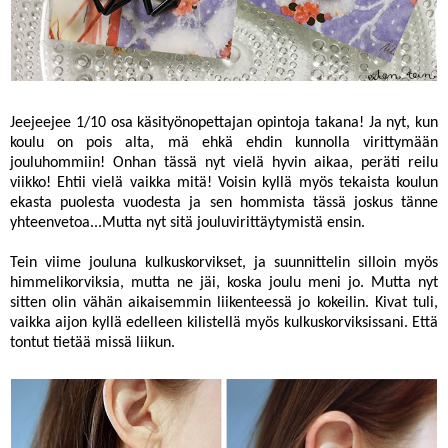
Jeejeejee 1/10 osa käsityönopettajan opintoja takana! Ja nyt, kun
koulu on pois alta, mä ehkä ehdin kunnolla virittymään
jouluhommiin! Onhan tässä nyt vielä hyvin aikaa, peräti reilu
viikko! Ehtii vielä vaikka mitä! Voisin kyllä myös tekaista koulun
ekasta puolesta vuodesta ja sen hommista tässä joskus tänne
yhteenvetoa...Mutta nyt sitä jouluvirittäytymistä ensin.
Tein
viime jouluna
kulkuskorvikset, ja suunnittelin silloin myös
himmelikorviksia, mutta ne jäi, koska joulu meni jo. Mutta nyt
sitten olin vähän aikaisemmin liikenteessä jo kokeilin. Kivat tuli,
vaikka aijon kyllä edelleen kilistellä myös kulkuskorviksissani. Että
tontut tietää missä liikun.