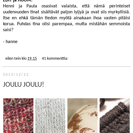
EDIT ja HUOM:
Henni
ja
Paula
osasivat valaista, että nämä perinteiset
uudenvuoden tinat sisältävät paljon lyijyä ja ovat siis myrkyllisiä.
Itse en ehkä tämän tiedon myötä ainakaan ihoa vasten pitäisi
korua. Puhdas tina olisi parempaa, mutta mistähän semmoista
saisi?
- hanne
eilen tein
klo
19.15
41 kommenttia:
2013/12/22
JOULU JOULU!