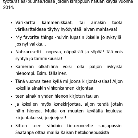
työtä/asiaa/puuhaa/ideaa joiden kimppuun haluan käydä vuonna
2014:
Värikartta kämmenikkäät
, tai ainakin tuota
värikarttaideaa täytyy hyödyntää, aivan mahtavaa!
My favorite things
-huivin lupasin Jokelle jo syksyllä,
jos nyt vaikka...
Nahkarusetti
- nopeaa, näppärää ja söpöä! Tää vois
syntyä jo tammikuussa!
Kameran olkahihna voisi olla paljon nykyistä
hienompi. Esim.
tällainen
.
Tänä vuonna teen kyllä miljoona kirjonta-asiaa! Aijon
kokeilla ainakin
vihkonkannen kirjontaa,
teen ainakin yhden hienon kirjotun
taulun
ja kokeilen myös konekirjontaa, aijon tehdä jotain
näin hienoa
. Mulla on muuten keväällä koulussa
kirjontakurssi, jeejeejee!!
Sitten teen vihdoin tietokoneelle suojapussin.
Saatanpa ottaa mallia
Kaisan tietokonepussista