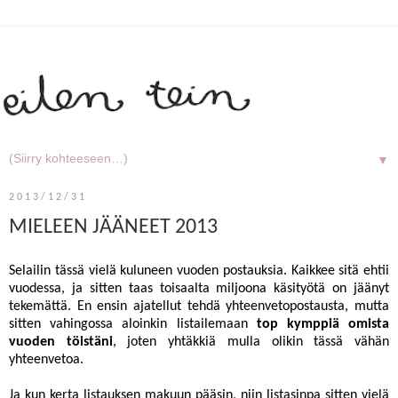
▼
2013/12/31
MIELEEN JÄÄNEET 2013
Selailin tässä vielä kuluneen vuoden postauksia. Kaikkee sitä ehtii
vuodessa, ja sitten taas toisaalta miljoona käsityötä on jäänyt
tekemättä. En ensin ajatellut tehdä yhteenvetopostausta, mutta
sitten vahingossa aloinkin listailemaan
top kymppiä omista
vuoden töistäni
, joten yhtäkkiä mulla olikin tässä vähän
yhteenvetoa.
Ja kun kerta listauksen makuun pääsin, niin listasinpa sitten vielä