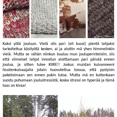
Kaksi yötä jouluun. Vielä olis pari (eli kuusi) pientä lahjaksi
tarkoitettua käsityötä kesken, ai ja aloitin mä yhen himmelinkin
vielä. Mutta se vähän niinkun kuuluu mun jouluperinteisiin, siis
että viimeiset lahjat innostun aloittamaan pari päivää ennen
joulua, ja sitten tulee KIIRE!! Joskus muistan kuivanneeni
hiustenkuivaajalla jotain huovutettua tossua, että pystyisin
paketoimaan sen ennen pukin tuloa. Mutta mä en kuitenkaan
suostu puhumaan joulustressistä, koska stressi on typerää ja tämä
taas on kivaa!