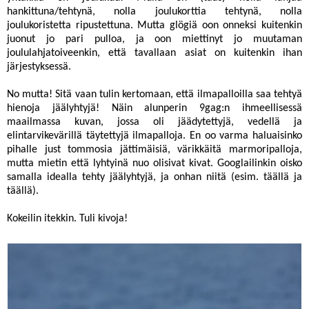
hankittuna/tehtynä, nolla joulukorttia tehtynä, nolla
joulukoristetta ripustettuna. Mutta glögiä oon onneksi kuitenkin
juonut jo pari pulloa, ja oon miettinyt jo muutaman
joululahjatoiveenkin, että tavallaan asiat on kuitenkin ihan
järjestyksessä.
No mutta! Sitä vaan tulin kertomaan, että ilmapalloilla saa tehtyä
hienoja jäälyhtyjä! Näin alunperin
9gag
:n ihmeellisessä
maailmassa
kuvan
, jossa oli jäädytettyjä, vedellä ja
elintarvikevärillä täytettyjä ilmapalloja. En oo varma haluaisinko
pihalle just tommosia jättimäisiä, värikkäitä marmoripalloja,
mutta mietin että lyhtyinä nuo olisivat kivat. Googlailinkin oisko
samalla idealla tehty jäälyhtyjä, ja onhan niitä (esim.
täällä
ja
täällä
).
Kokeilin itekkin. Tuli kivoja!