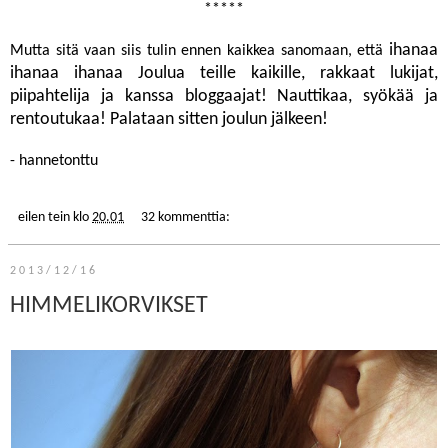
*****
ihanaa
Mutta sitä vaan siis tulin ennen kaikkea sanomaan, että
ihanaa ihanaa Joulua teille kaikille, rakkaat lukijat,
piipahtelija ja kanssa bloggaajat! Nauttikaa, syökää ja
rentoutukaa! Palataan sitten joulun jälkeen!
- hannetonttu
eilen tein
klo
20.01
32 kommenttia:
2013/12/16
HIMMELIKORVIKSET