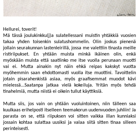
Hellurei, toverit!
Mä tässä joulukinkku(j)a sulatellessani muistin yhtäkkiä vuosien
takaa yhden toisenkin sulatushommelin. Olin joskus pienenä
jollain seurakunnan lastenleirillä, jossa me valettiin tinasta meille
ristiriipukset. En yhtään muista minkä ikäinen olin, enkä
myöskään muista että saatiinko me itse vuolla perunaan muotti
vai ei. Mutta ainakin nyt näin ehkä reipas kakskyt vuotta
myöhemmin saan ehdottomasti vuolla itse muottini. Tavoittelin
jotain pisarahenkistä asiaa, myös graafisemmat muodot kävi
mielessä...Saatanpa jatkaa vielä kokeiluja. Yritän myös tehdä
tinahelmiä, mutta niistä ei oikein tullut käyttiksiä.
Mutta siis, jos vain on yhtään vuoluintoinen, niin tälleen saa
kuulkaas erihelposti itselleen teemakorun uudenvuoden juhliin! Ja
parasta on se, että riipuksen voi sitten vaikka illan kunniaksi
jossain kohtaa sulattaa uusiksi ja valaa siitä sitten tinaa silleen
perinteisesti.