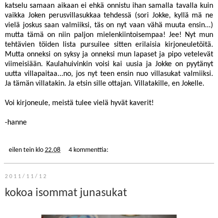
katselu samaan aikaan ei ehkä onnistu ihan samalla tavalla kuin
vaikka Joken perusvillasukkaa tehdessä (sori Jokke, kyllä mä ne
vielä joskus saan valmiiksi, täs on nyt vaan vähä muuta ensin...)
mutta tämä on niin paljon mielenkiintoisempaa! Jee! Nyt mun
tehtävien töiden lista pursuilee sitten erilaisia kirjoneuletöitä.
Mutta onneksi on syksy ja onneksi mun lapaset ja pipo vetelevät
viimeisiään. Kaulahuivinkin voisi kai uusia ja Jokke on pyytänyt
uutta villapaitaa...no, jos nyt teen ensin nuo villasukat valmiiksi.
Ja tämän villatakin. Ja etsin sille ottajan. Villatakille, en Jokelle.
Voi kirjoneule, meistä tulee vielä hyvät kaverit!
-hanne
eilen tein
klo
22.08
4 kommenttia:
2011/11/12
kokoa isommat junasukat