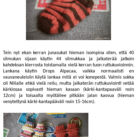
Tein nyt ekan kerran junasukat hieman isompina siten, että 40
silmukan sijaan käytin 44 silmukkaa ja jalkaterää jatkoin
kahdeksan kierrosta toistamalla vielä kerran tuon ruttukuvioinnin.
Lankana käytin Drops Alpacaa, vaikka normaalisti en
vauvaneuleisiin käytä lankaa mitä ei voi konepestä. Valmis sukka
oli Niilalle ehkä vielä reilu, mutta jalkaterän ruttukuviointi vetää
kärkiosaa sopivasti hieman kasaan (kärki-kantapaaväli noin
12cm) ja toisaalta myötäilee pitkään jalan kasvua (hieman
venytettynä kärki-kantapääväli noin 15-16cm).