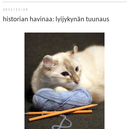
2011/11/24
historian havinaa: lyijykynän tuunaus