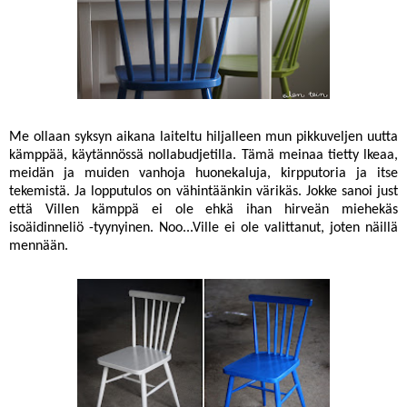
Me ollaan syksyn aikana laiteltu hiljalleen mun pikkuveljen uutta
kämppää, käytännössä nollabudjetilla. Tämä meinaa tietty lkeaa,
meidän ja muiden vanhoja huonekaluja, kirpputoria ja itse
tekemistä. Ja lopputulos on vähintäänkin värikäs. Jokke sanoi just
että Villen kämppä ei ole ehkä ihan hirveän miehekäs
isoäidinneliö -tyynyinen. Noo...Ville ei ole valittanut, joten näillä
mennään.