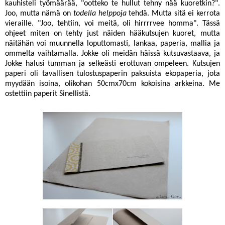
kauhisteli työmäärää, "ootteko te hullut tehny nää kuoretkin?".
Joo, mutta nämä on
todella helppoja
tehdä. Mutta sitä ei kerrota
vieraille. "Joo, tehtiin, voi meitä, oli hirrrrvee homma". Tässä
ohjeet miten on tehty just näiden hääkutsujen kuoret, mutta
näitähän voi muunnella loputtomasti, lankaa, paperia, mallia ja
ommelta vaihtamalla. Jokke oli meidän häissä kutsuvastaava, ja
Jokke halusi tumman ja selkeästi erottuvan ompeleen. Kutsujen
paperi oli tavallisen tulostuspaperin paksuista ekopaperia, jota
myydään isoina, olikohan 50cmx70cm kokoisina arkkeina. Me
ostettiin paperit Sinellistä.