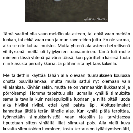
Tämä saattoi olla vaan meidän ala-asteen, tai ehkä vaan meidän
luokan, tai ehkä vaan mun ja mun kavereiden juttu. En ole varma,
aika se niin kultaa muistot. Mutta yhtenä ala-asteen hetkellisenä
villityksenä meillä oli lyijykynien tuunaaminen. Tämä tuli mulle
mieleen tässä yhtenä päivänä töissä, kun pyörittelin käsissä tuota
niin klassista peruslyikkäriä. Ja pitihän sitä nyt taas kokeilla.
Me taidettiin käyttää tähän alla olevaan tuunaukseen koulussa
ohutta puuvillalankaa, mutta mulla sattui nyt olemaan vain
villalankaa. Käyhän sekin, mutta se on varmaankin liukkaampi ja
pörröisempi. Homma tapahtuu siis luomalla kynällä silmukoita
samalla tavalla kuin neulepuikoilla luodaan ja niitä pitää luoda
aika tiiviiksi riviksi, ettei kynä paista läpi. Aloitussilmukat
kannattaa jättää terän lähelle alas. Kun kynää pitää teroittaa,
työnnetään silmukkarivistöä vaan ylöspäin ja tarvittaessa
tiputetaan sitten ylhäältä liiat silmukat pois. Alla vielä kuva
kuvalta silmukoiden luominen, koska kertaus on kyllästymisen äiti,