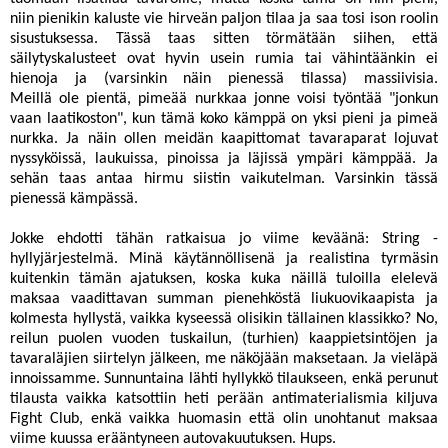
niin pienikin kaluste vie hirveän paljon tilaa ja saa tosi ison roolin
sisustuksessa. Tässä taas sitten törmätään siihen, että
säilytyskalusteet ovat hyvin usein rumia tai vähintäänkin ei
hienoja ja (varsinkin näin pienessä tilassa) massiivisia.
Meillä ole pientä, pimeää nurkkaa jonne voisi työntää "jonkun
vaan laatikoston", kun tämä koko kämppä on yksi pieni ja pimeä
nurkka. Ja näin ollen meidän kaapittomat tavaraparat lojuvat
nyssyköissä, laukuissa, pinoissa ja läjissä ympäri kämppää. Ja
sehän taas antaa hirmu siistin vaikutelman. Varsinkin tässä
pienessä kämpässä.
Jokke ehdotti tähän ratkaisua jo viime keväänä:
String -
hyllyjärjestelmä
. Minä käytännöllisenä ja realistina tyrmäsin
kuitenkin tämän ajatuksen, koska kuka näillä tuloilla elelevä
maksaa vaadittavan summan pienehköstä liukuovikaapista ja
kolmesta hyllystä, vaikka kyseessä olisikin tällainen klassikko? No,
reilun puolen vuoden tuskailun, (turhien) kaappietsintöjen ja
tavaraläjien siirtelyn jälkeen, me näköjään maksetaan. Ja vieläpä
innoissamme. Sunnuntaina lähti hyllykkö tilaukseen, enkä perunut
tilausta vaikka katsottiin heti perään antimaterialismia kiljuva
Fight Club, enkä vaikka huomasin että olin unohtanut maksaa
viime kuussa erääntyneen autovakuutuksen. Hups.