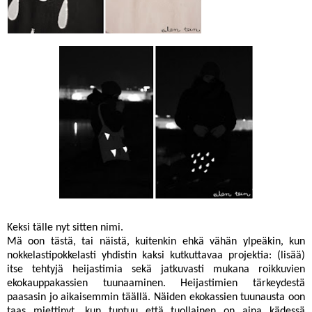
Keksi tälle nyt sitten nimi.
Mä oon tästä, tai näistä, kuitenkin ehkä vähän ylpeäkin, kun
nokkelastipokkelasti yhdistin kaksi kutkuttavaa projektia: (lisää)
itse tehtyjä heijastimia sekä jatkuvasti mukana roikkuvien
ekokauppakassien tuunaaminen. Heijastimien tärkeydestä
paasasin jo aikaisemmin
täällä
. Näiden ekokassien tuunausta oon
taas miettinyt, kun tuntuu että tuollainen on aina kädessä