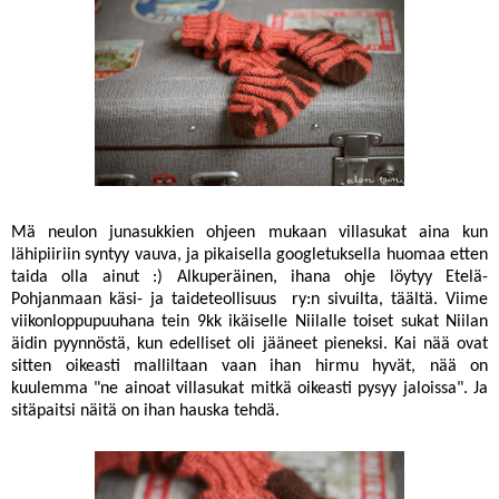
Mä neulon junasukkien ohjeen mukaan villasukat aina kun
lähipiiriin syntyy vauva, ja pikaisella googletuksella huomaa etten
taida olla ainut :) Alkuperäinen, ihana ohje löytyy Etelä-
Pohjanmaan käsi- ja taideteollisuus ry:n sivuilta,
täältä
. Viime
viikonloppupuuhana tein 9kk ikäiselle Niilalle toiset sukat Niilan
äidin pyynnöstä, kun edelliset oli jääneet pieneksi. Kai nää ovat
sitten oikeasti malliltaan vaan ihan hirmu hyvät, nää on
kuulemma "ne ainoat villasukat mitkä oikeasti pysyy jaloissa". Ja
sitäpaitsi näitä on ihan hauska tehdä.