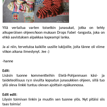
Yllä vertailua varten toisetkin junasukat, jotka on tehty
alkuperäisen ohjeen/koon mukaan Drops Fabel -langasta, joka on
ehkä aavistuksen alpakkaa kapeampi lanka.
Ja ai niin, tervetuloa kaikille uusille lukijoille, joita tänne oli viime
viikon aikana ilmestynyt. Jee :)
-hanne
Edit:
Lisäsin tuonne kommentteihin Etelä-Pohjanmaan käsi- ja
taideteollisuus ry:n sivuilta kopsatun junasukkien ohjeen, sillä tuo
yllä oleva linkki tuntuu olevan ajoittain epäkunnossa.
Edit edit:
Löysin toimivan linkin ja muutin sen tuonne ylös. Nyt pitäisi siis
taas toimia!