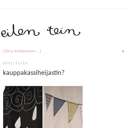
▼
2011/11/29
kauppakassiheijastin?