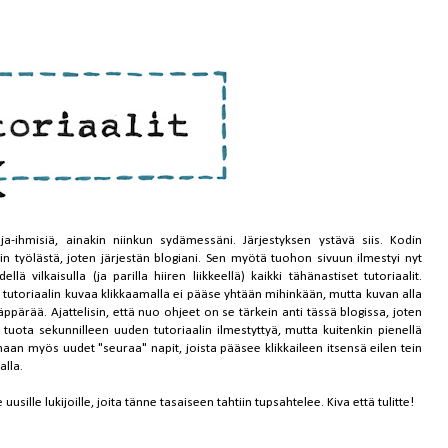
-ihmisiä, ainakin niinkun sydämessäni. Järjestyksen ystävä siis. Kodin
in työlästä, joten järjestän blogiani. Sen myötä tuohon sivuun ilmestyi nyt
 vilkaisulla (ja parilla hiiren liikkeellä) kaikki tähänastiset tutoriaalit.
 tutoriaalin kuvaa klikkaamalla ei pääse yhtään mihinkään, mutta kuvan alla
äppärää. Ajattelisin, että nuo ohjeet on se tärkein anti tässä blogissa, joten
tää tuota sekunnilleen uuden tutoriaalin ilmestyttyä, mutta kuitenkin pienellä
naan myös uudet "seuraa" napit, joista pääsee klikkaileen itsensä eilen tein
alla.
usille lukijoille, joita tänne tasaiseen tahtiin tupsahtelee. Kiva että tulitte!