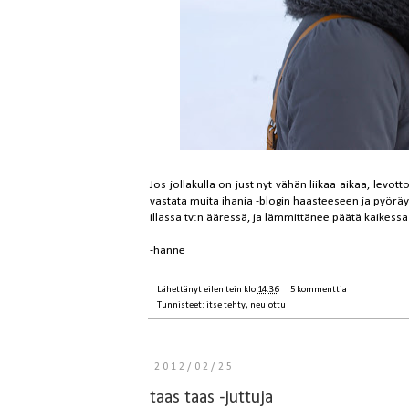
Jos jollakulla on just nyt vähän liikaa aikaa, levot
vastata
muita ihania -blogin
haasteeseen ja pyöräyt
illassa tv:n ääressä, ja lämmittänee päätä kaikessa
-hanne
Lähettänyt
eilen tein
klo
14.36
5 kommenttia
Tunnisteet:
itse tehty
,
neulottu
2012/02/25
taas taas -juttuja