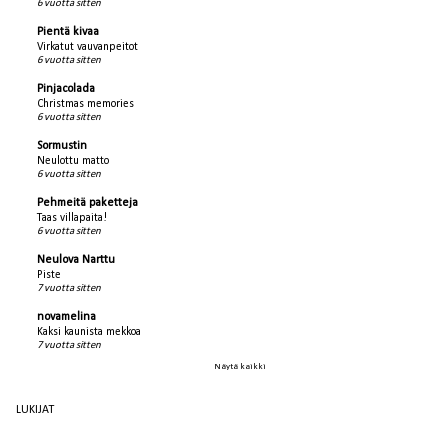
6 vuotta sitten
Pientä kivaa
Virkatut vauvanpeitot
6 vuotta sitten
Pinjacolada
Christmas memories
6 vuotta sitten
Sormustin
Neulottu matto
6 vuotta sitten
Pehmeitä paketteja
Taas villapaita!
6 vuotta sitten
Neulova Narttu
Piste
7 vuotta sitten
novamelina
Kaksi kaunista mekkoa
7 vuotta sitten
Näytä kaikki
LUKIJAT