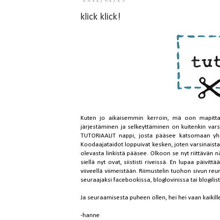
2012/02/29
klick klick!
Kuten jo
aikaisemmin
kerroin, mä oon mapittaja
järjestäminen ja selkeyttäminen on kuitenkin vars
TUTORIAALIT
nappi, josta pääsee katsomaan yhdellä
Koodaajataidot loppuivat kesken, joten varsinaista
olevasta linkistä pääsee. Olkoon se nyt riittävän n
siellä nyt ovat, siististi riveissä. En lupaa päivit
viiveellä viimeistään. Riimustelin tuohon sivun reu
seuraajaksi facebookissa, bloglovinissa tai blogilist
Ja seuraamisesta puheen ollen, hei hei vaan kaikille u
-hanne