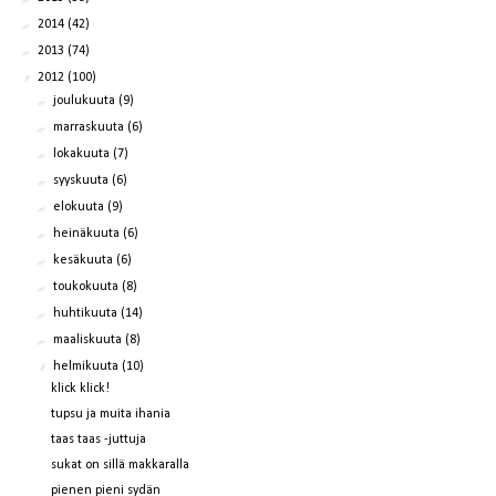
►
2014
(42)
►
2013
(74)
▼
2012
(100)
►
joulukuuta
(9)
►
marraskuuta
(6)
►
lokakuuta
(7)
►
syyskuuta
(6)
►
elokuuta
(9)
►
heinäkuuta
(6)
►
kesäkuuta
(6)
►
toukokuuta
(8)
►
huhtikuuta
(14)
►
maaliskuuta
(8)
▼
helmikuuta
(10)
klick klick!
tupsu ja muita ihania
taas taas -juttuja
sukat on sillä makkaralla
pienen pieni sydän