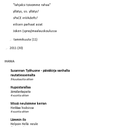
"lahjaksi toivomme rahaa"
yllätys, sis. yllätys!
sPaCE inVAdeRs!
eilisen parhaat asiat
Joken (spray)maalauskoulussa
►
tammikuuta
(11)
►
2011
(30)
IHANIA
Susannan Työhuone - päiväkirja vanhalta
rautatieasemalta
9 kuukautta sitten
Hupsistarallaa
Jämälankapaita
4 vuotta sitten
Missä neuloimme kerran
Hiekkaa hiuksissa
4 vuotta sitten
Lämmin ilo
Helpoin Hellä -neule