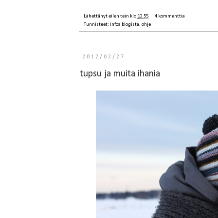
Lähettänyt
eilen tein
klo
10.55
4 kommenttia
Tunnisteet:
infoa blogista
,
ohje
2012/02/27
tupsu ja muita ihania