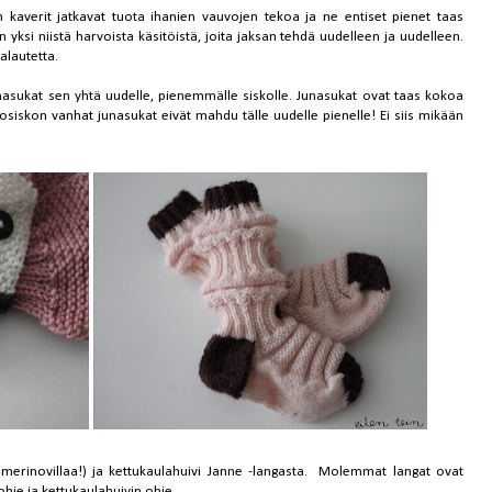
n kaverit jatkavat tuota ihanien vauvojen tekoa ja ne entiset pienet taas
yksi niistä harvoista käsitöistä, joita jaksan tehdä uudelleen ja uudelleen.
palautetta.
junasukat sen yhtä uudelle, pienemmälle siskolle. Junasukat ovat taas
kokoa
ä isosiskon vanhat junasukat eivät mahdu tälle uudelle pienelle! Ei siis mikään
 (merinovillaa!) ja kettukaulahuivi Janne -langasta. Molemmat langat ovat
ohje
ja
kettukaulahuivin ohje
.