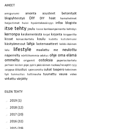
AIHEET
arvonta
asusteet
betonityöt
amigurumi
DIY
blogiyhteistyö
DIY häät
hamahelmet
infoa blogista
heijastimet
huivi
hyväntekeväisyys
itse tehty
joulu
kankaanpainanta
kehräys
kaava
kerronpa
keskeneräistä
kirjonta
kirjat
kirpparilta
kissat
koulu
koruaskartelu
kudottu
kutistemuovi
lahja
käsityömessut
lastenvaatteet
leikki-ikäinen
lifestyle
neulottu
maalattu
me
lelu
ohje
oma elämä
näperrelty
nörttihommia
odotus
ommeltu
ostoksia
origamit
paperiaskartelu
pipo
pääsiäinen
ruokaa/reseptit
perheen kesken
pyörä
ryijy
sisustus
sukat
taapero
saippua
sponsoroitu
tekninen
tuunattu
vauva
työ
tunnustus
tuttinauha
video
virkattu
värjätty
EILEN TEHTY
►
2019
(1)
►
2018
(12)
►
2017
(20)
►
2016
(32)
►
2015
(39)