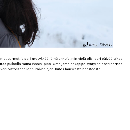
tomat sormet ja pari nyssykkää jämälankoja, niin vielä olisi pari päivää aikaa
tää puikoilla
muita ihania -pipo
. Oma jämälankapipo syntyi helposti parissa
 väriloistossaan lopputalven ajan. Kiitos hauskasta haasteesta!