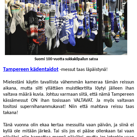
Suomi 100-vuotta sukkakilpailun satoa
Tampereen kädentaidot
-messut taas läpäistynä!
Mielestäni käytin tavallista vähemmän kameraa tämän reissun
aikana, mutta silti yllättäen muistikortilta löytyi jälleen ihan
valtava määrä kuvia. Johtuu varmaan siitä, että nämä Tampereen
kässämessut ON ihan tosissaan VALTAVAT. Ja myös valtavan
tositosi supernihananmukavat! Niin että mahtava reissu taas
takana!
Tänä vuonna olin ekaa kertaa messuilla vaan päivän, ja siinä ei
kyllä ole mitään järkeä. Tai siis jos ei pääse ollenkaan tai vaan