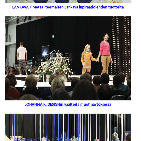
LANKAVA / Metsä -teemaisen Lankava inpiraatiolehden tuotteita
JOHANNA K. DESIGNin vaatteita muotinäytöksessä