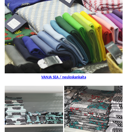
VANJA SEA / neuloskankaita