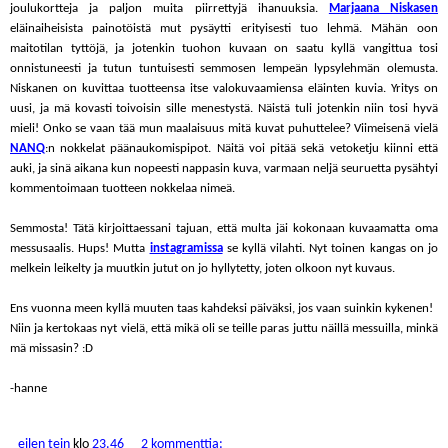
joulukortteja ja paljon muita piirrettyjä ihanuuksia.
Marjaana Niskasen
eläinaiheisista painotöistä mut pysäytti erityisesti tuo lehmä. Mähän oon
maitotilan tyttöjä, ja jotenkin tuohon kuvaan on saatu kyllä vangittua tosi
onnistuneesti ja tutun tuntuisesti semmosen lempeän lypsylehmän olemusta.
Niskanen on kuvittaa tuotteensa itse valokuvaamiensa eläinten kuvia. Yritys on
uusi, ja mä kovasti toivoisin sille menestystä. Näistä tuli jotenkin niin tosi hyvä
mieli! Onko se vaan tää mun maalaisuus mitä kuvat puhuttelee? Viimeisenä vielä
NANQ
:n nokkelat päänaukomispipot. Näitä voi pitää sekä vetoketju kiinni että
auki, ja sinä aikana kun nopeesti nappasin kuva, varmaan neljä seuruetta pysähtyi
kommentoimaan tuotteen nokkelaa nimeä.
Semmosta! Tätä kirjoittaessani tajuan, että multa jäi kokonaan kuvaamatta oma
messusaalis. Hups! Mutta
instagramissa
se kyllä vilahti. Nyt toinen kangas on jo
melkein leikelty ja muutkin jutut on jo hyllytetty, joten olkoon nyt kuvaus.
Ens vuonna meen kyllä muuten taas kahdeksi päiväksi, jos vaan suinkin kykenen!
Niin ja kertokaas nyt vielä, että mikä oli se teille paras juttu näillä messuilla, minkä
mä missasin? :D
-hanne
eilen tein
klo
23.46
2 kommenttia: