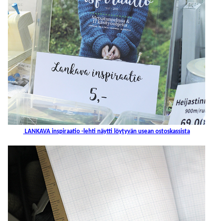
LANKAVA inspiraatio -lehti näytti löytyvän usean ostoskassista