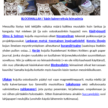
BLOCKWALLAH / käsin kaiverrettuja leimasimia
Messuilta löytyy toki tekijälle valtaisa määrä kaikkea muutakin kuin lankaa ja
kangasta. Nyt mieleen jäi (ja osin ostoskassiinkin hyppäsi) mm.
Käsityöpuoti
Silmu & Solmun
kojulla myynnissä olleet
Novamelinan
tekemät puikkosuojat ja
projektipussukat,
Lankavan metsä -teemainen inspiraatiolehti
,
Konsta Shopin
kojun ilmeisen myyntiryntäyksen aiheuttanut
kuvansiirtoaine
(saatoinpa itsekkin
yhden pullon ostaa...),
Kerän
kojulla ihastelemani Knitters Knitters graph paper
journal, jonka sivujen ruudukko on tuollainen kirjoneulekuvioiden suunnitteluun
soveltuva. Niin ja vaikka en oo leimasinihmisiä (= en ole niitä kauheasti käyttänyt),
niin nuo yllänäkyvät käsinkaiverretut
Blockwallahin
leimasimet olivat kerrassaan
kauniita! Samalta kojulta kotiutin myös kauniin käsin taotun messinkikulkusen.
Ullakan
kojulta ostoskassiin päätyi nyt vaan magneettinepparit, mutta mieltä jäi
kyllä kaivertamaan tuo lämmöllä muotoiltava
taikahuopa
sekä selluloosasta
valmistettava
nahkapaperi
, jota pystyy pesemään, kirjailemaan, ompelemaan ja
voi siihen piirtääkiin/tulostaakin. Sitten lisämainintana ainakin
Succapplokin
uusi
lahjapaperi neulojilla (unohdin käydä lähemmin tutkimassa).