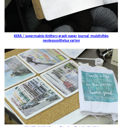
KERÄ / supermainio Knitters graph paper journal -muistivihko
neulesuunittelua varten