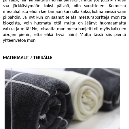
päiväksi, niin kannattaa mennä päiväksi, mutta jos jotenkin vaan
saa järkkäytymään kaksi päivää, niin suosittelen. Kolmesta
messuhallista ehdin kiertämään kunnolla kaksi, kolmannessa vaan
piipahdin. Ja nyt kun on saanut selata messuraportteja monista
blogeista, voin huomata että multa on jäänyt huomaamatta
vaikka ja mitä! No, toisaalta mun messubudjetti oli myös kaikkien
aikojen pienin, että ehkä hyvä näin! Mutta tässä siis pientä
yhteenvetoa mun
MATERIAALIT / TEKIJÄLLE