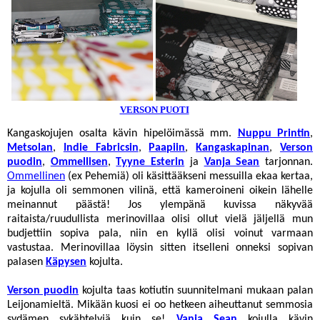
VERSON PUOTI
Kangaskojujen osalta kävin hipelöimässä mm.
Nuppu Printin
,
Metsolan
,
Indie Fabricsin
,
Paapiin
,
Kangaskapinan
,
Verson
puodin
,
Ommellisen
,
Tyyne Esterin
ja
Vanja Sean
tarjonnan.
Ommellinen
(ex Pehemiä) oli käsittääkseni messuilla ekaa kertaa,
ja kojulla oli semmonen vilinä, että kameroineni oikein lähelle
meinannut päästä! Jos ylempänä kuvissa näkyvää
raitaista/ruudullista merinovillaa olisi ollut vielä jäljellä mun
budjettiin sopiva pala, niin en kyllä olisi voinut varmaan
vastustaa. Merinovillaa löysin sitten itselleni onneksi sopivan
palasen
Käpysen
kojulta.
Verson puodin
kojulta taas kotiutin suunnitelmani mukaan palan
Leijonamieltä. Mikään kuosi ei oo hetkeen aiheuttanut semmosia
sydämen sykähtelyjä kuin se!
Vanja Sean
kojulla kävin