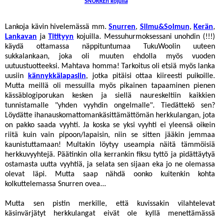
SNURREn kojulla
Lankoja kävin hivelemässä mm.
Snurren
,
Silmu&Solmun
,
Kerän
,
Lankavan
ja
Titityyn
kojuilla. Messuhurmoksessani unohdin (!!!)
käydä ottamassa näppituntumaa TukuWoolin uuteen
sukkalankaan, joka oli muuten ehdolla myös vuoden
uutuustuotteeksi. Mahtava homma! Tarkoitus oli etsiä myös lanka
uusiin
kännykkälapasiin
, jotka pitäisi ottaa kiireesti puikoille.
Mutta meillä oli messuilla myös pikainen tapaaminen pienen
kässäblogiporukan kesken ja siellä naureskeltiin kaikkien
tunnistamalle "yhden vyyhdin ongelmalle". Tiedättekö sen?
Löydätte ihanauskomattomankäsittämättömän herkkulangan, jota
on pakko saada vyyhti. Ja koska se yksi vyyhti ei yleensä oikein
riitä kuin vain pipoon/lapaisin, niin se sitten jääkin jemmaa
kaunistuttamaan! Multakin löytyy useampia näitä tämmöisiä
herkkuvyyhtejä. Päätinkin olla kerrankin fiksu tyttö ja pidättäytyä
ostamasta uutta vyyhtiä, ja selata sen sijaan eka jo ne olemassa
olevat läpi. Mutta saap nähdä oonko kuitenkin kohta
kolkuttelemassa Snurren ovea...
Mutta sen pistin merkille, että kuvissakin vilahtelevat
käsinvärjätyt herkkulangat eivät ole kyllä menettämässä