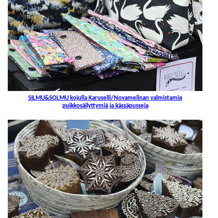
SILMU&SOLMU kojulla Karuselli/Novamelinan valmistamia
puikkosäilyttymiä ja kässäpusseja