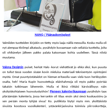
NANQ / Päänaukomispipot
Valmiiden tuotteiden kirjokin on tietty myös laaja näillä messuilla. Koska mulla oli
nyt aiempaa tiiviimpi aikataulu, pysähdyin kuvaamaan vain sellaisia tuotteita, joita
oli ohikävelyn jälkeen pakko palata katsomaan kohta uudelleen. Tässä niistä
muutama.
Valona Designin
puiset, herkät Halo -korut viehättivät jo ehkä siksi, kun puusta
on tullut tässä vuoden sisään kovin mieluisa materiaali teknisentyön opintojeni
myötä. Omat puuntyöstätaidot on hieman eritasolla vaan vielä tuon herkkyyden
osalta, heh! Maria Kupin huovutettuja eläinhahmoja oli myös pakko pyörtää
takaisin tutkimaan lähemmin. Mulla ei ikinä riittäisi kärsivällisyys näin
yksityiskohtaiseen huovutustyöhön!
Pieneen kalenterikauppaan
pysähdyin taas
pläräämään kalenteria, jossa kerrankin oli tilaa: ensin yksi sievä kuukausisivu ja
sen perään monta tyhjää sivua! Ko. putiikista löytyi myös mm. yksittäisistä
sivuista koostuva vuosikalenteri, ystävänkirjasivuina toimivia piirroskortteja,