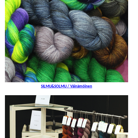
SILMU&SOLMU / Väinämöinen