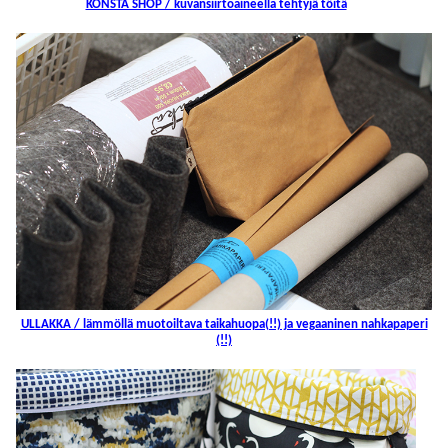
KONSTA SHOP / kuvansiirtoaineella tehtyjä töitä
ULLAKKA / lämmöllä muotoiltava taikahuopa(!!) ja vegaaninen nahkapaperi
(!!)