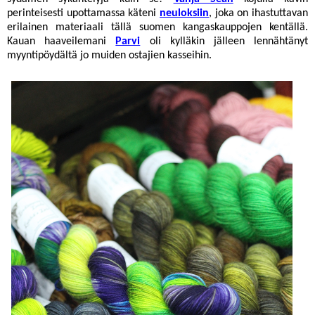
perinteisesti upottamassa käteni
neuloksiin
, joka on ihastuttavan
erilainen materiaali tällä suomen kangaskauppojen kentällä.
Kauan haaveilemani
Parvi
oli kylläkin jälleen lennähtänyt
myyntipöydältä jo muiden ostajien kasseihin.