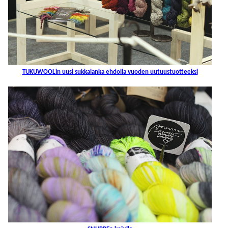
TUKUWOOLin uusi sukkalanka ehdolla vuoden uutuustuotteeksi