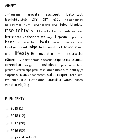
AIHEET
arvonta
asusteet
betonityöt
amigurumi
DIY
blogiyhteistyö
DIY häät
hamahelmet
infoa blogista
heijastimet
huivi
hyväntekeväisyys
itse tehty
joulu
kankaanpainanta
kehräys
kaava
kerronpa
keskeneräistä
kirjonta
kirjat
kirpparilta
kissat
koulu
koruaskartelu
kudottu
kutistemuovi
lahja
käsityömessut
lastenvaatteet
leikki-ikäinen
lifestyle
neulottu
maalattu
me
lelu
ohje
oma elämä
näperrelty
nörttihommia
odotus
ommeltu
ostoksia
origamit
paperiaskartelu
pipo
pääsiäinen
ruokaa/reseptit
perheen kesken
pyörä
ryijy
sisustus
sukat
taapero
saippua
sponsoroitu
tekninen
tuunattu
vauva
työ
tunnustus
tuttinauha
video
virkattu
värjätty
EILEN TEHTY
►
2019
(1)
►
2018
(12)
►
2017
(20)
▼
2016
(32)
►
joulukuuta
(2)