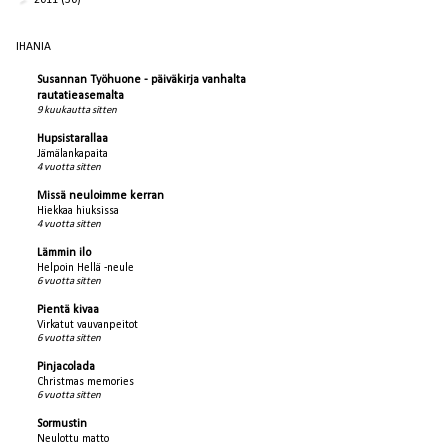
2011
(30)
IHANIA
Susannan Työhuone - päiväkirja vanhalta
rautatieasemalta
9 kuukautta sitten
Hupsistarallaa
Jämälankapaita
4 vuotta sitten
Missä neuloimme kerran
Hiekkaa hiuksissa
4 vuotta sitten
Lämmin ilo
Helpoin Hellä -neule
6 vuotta sitten
Pientä kivaa
Virkatut vauvanpeitot
6 vuotta sitten
Pinjacolada
Christmas memories
6 vuotta sitten
Sormustin
Neulottu matto