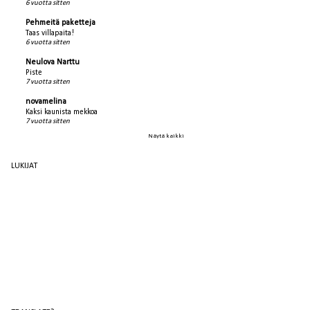
6 vuotta sitten
Pehmeitä paketteja
Taas villapaita!
6 vuotta sitten
Neulova Narttu
Piste
7 vuotta sitten
novamelina
Kaksi kaunista mekkoa
7 vuotta sitten
Näytä kaikki
LUKIJAT