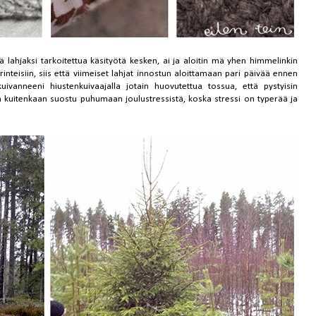
ntä lahjaksi tarkoitettua käsityötä kesken, ai ja aloitin mä yhen himmelinkin
nteisiin, siis että viimeiset lahjat innostun aloittamaan pari päivää ennen
kuivanneeni hiustenkuivaajalla jotain huovutettua tossua, että pystyisin
kuitenkaan suostu puhumaan joulustressistä, koska stressi on typerää ja