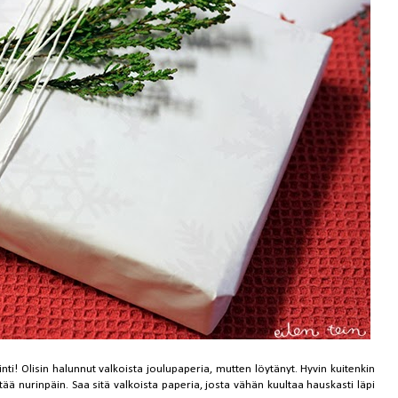
ointi! Olisin halunnut valkoista joulupaperia, mutten löytänyt. Hyvin kuitenkin
ä nurinpäin. Saa sitä valkoista paperia, josta vähän kuultaa hauskasti läpi