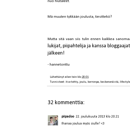
nuo hiutaleet.
Mä muuten tykkään joulusta, tiesittekö?
Mutta sitä vaan siis tulin ennen kaikkea sanoma
lukijat, piipahtelija ja kanssa bloggaaj
jälkeen!
- hannetonttu
Lähettänyt
eilen tein
klo
20.01
Tunnisteet:
itse tehty
,
joulu
,
kerronpa
,
keskeneräistä
,
lifestyl
32 kommenttia:
piipadoo
22. joulukuuta 2013 klo 20.21
Ihanaa joulua myös siulle! <3