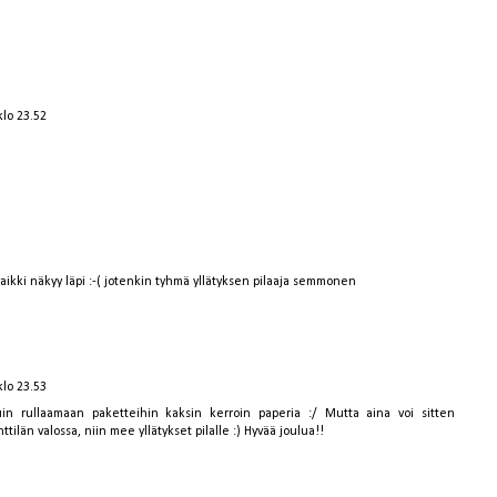
klo 23.52
kaikki näkyy läpi :-( jotenkin tyhmä yllätyksen pilaaja semmonen
klo 23.53
uin rullaamaan paketteihin kaksin kerroin paperia :/ Mutta aina voi sitten
tilän valossa, niin mee yllätykset pilalle :) Hyvää joulua!!