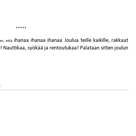
*****
ihanaa ihanaa ihanaa Joulua teille kaikille, rakkaat
an, että
at! Nauttikaa, syökää ja rentoutukaa! Palataan sitten joulun
e