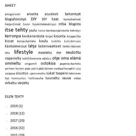
AIHEET
arvonta
asusteet
betonityöt
amigurumi
DIY
blogiyhteistyö
DIY häät
hamahelmet
infoa blogista
heijastimet
huivi
hyväntekeväisyys
itse tehty
joulu
kankaanpainanta
kehräys
kaava
kerronpa
keskeneräistä
kirjonta
kirjat
kirpparilta
kissat
koulu
koruaskartelu
kudottu
kutistemuovi
lahja
käsityömessut
lastenvaatteet
leikki-ikäinen
lifestyle
neulottu
maalattu
me
lelu
ohje
oma elämä
näperrelty
nörttihommia
odotus
ommeltu
ostoksia
origamit
paperiaskartelu
pipo
pääsiäinen
ruokaa/reseptit
perheen kesken
pyörä
ryijy
sisustus
sukat
taapero
saippua
sponsoroitu
tekninen
tuunattu
vauva
työ
tunnustus
tuttinauha
video
virkattu
värjätty
EILEN TEHTY
►
2019
(1)
►
2018
(12)
►
2017
(20)
►
2016
(32)
►
2015
(39)