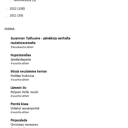
►
tammikuuta
(9)
►
2012
(100)
►
2011
(30)
IHANIA
Susannan Työhuone - päiväkirja vanhalta
rautatieasemalta
9 kuukautta sitten
Hupsistarallaa
Jämälankapaita
4 vuotta sitten
Missä neuloimme kerran
Hiekkaa hiuksissa
4 vuotta sitten
Lämmin ilo
Helpoin Hellä -neule
6 vuotta sitten
Pientä kivaa
Virkatut vauvanpeitot
6 vuotta sitten
Pinjacolada
Christmas memories