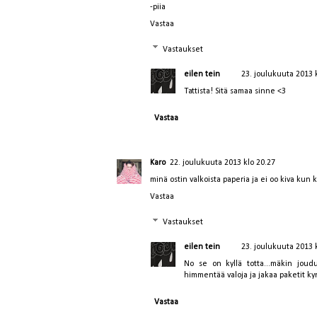
-piia
Vastaa
Vastaukset
eilen tein
23. joulukuuta 2013 
Tattista! Sitä samaa sinne <3
Vastaa
Karo
22. joulukuuta 2013 klo 20.27
minä ostin valkoista paperia ja ei oo kiva kun 
Vastaa
Vastaukset
eilen tein
23. joulukuuta 2013 
No se on kyllä totta...mäkin joud
himmentää valoja ja jakaa paketit kynt
Vastaa