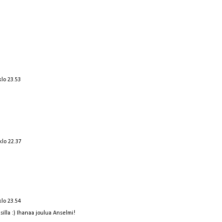
klo 23.53
klo 22.37
klo 23.54
illa :) Ihanaa joulua Anselmi!