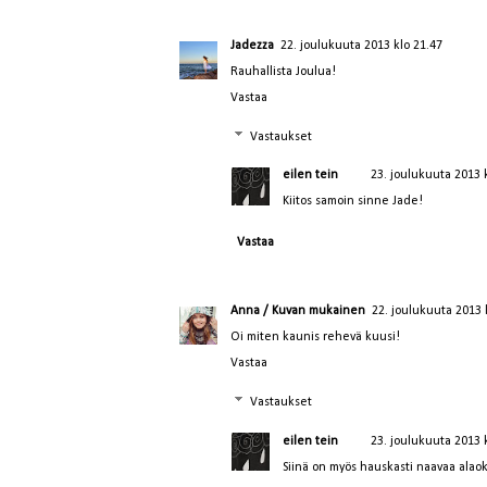
Jadezza
22. joulukuuta 2013 klo 21.47
Rauhallista Joulua!
Vastaa
Vastaukset
eilen tein
23. joulukuuta 2013 
Kiitos samoin sinne Jade!
Vastaa
Anna / Kuvan mukainen
22. joulukuuta 2013 
Oi miten kaunis rehevä kuusi!
Vastaa
Vastaukset
eilen tein
23. joulukuuta 2013 
Siinä on myös hauskasti naavaa alaoks