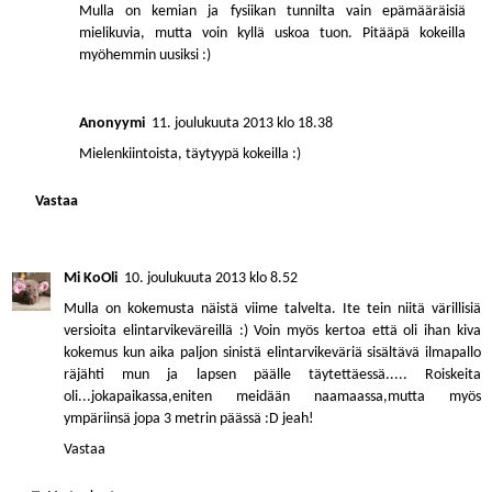
Mulla on kemian ja fysiikan tunnilta vain epämääräisiä
mielikuvia, mutta voin kyllä uskoa tuon. Pitääpä kokeilla
myöhemmin uusiksi :)
Anonyymi
11. joulukuuta 2013 klo 18.38
Mielenkiintoista, täytyypä kokeilla :)
Vastaa
Mi KoOli
10. joulukuuta 2013 klo 8.52
Mulla on kokemusta näistä viime talvelta. Ite tein niitä värillisiä
versioita elintarvikeväreillä :) Voin myös kertoa että oli ihan kiva
kokemus kun aika paljon sinistä elintarvikeväriä sisältävä ilmapallo
räjähti mun ja lapsen päälle täytettäessä..... Roiskeita
oli...jokapaikassa,eniten meidään naamaassa,mutta myös
ympäriinsä jopa 3 metrin päässä :D jeah!
Vastaa