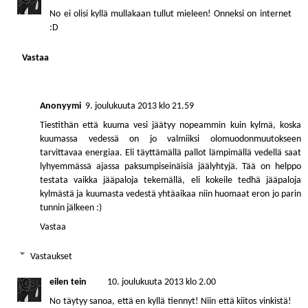
No ei olisi kyllä mullakaan tullut mieleen! Onneksi on internet
:D
Vastaa
Anonyymi
9. joulukuuta 2013 klo 21.59
Tiestithän että kuuma vesi jäätyy nopeammin kuin kylmä, koska
kuumassa vedessä on jo valmiiksi olomuodonmuutokseen
tarvittavaa energiaa. Eli täyttämällä pallot lämpimällä vedellä saat
lyhyemmässä ajassa paksumpiseinäisiä jäälyhtyjä. Tää on helppo
testata vaikka jääpaloja tekemällä, eli kokeile tedhä jääpaloja
kylmästä ja kuumasta vedestä yhtäaikaa niin huomaat eron jo parin
tunnin jälkeen :)
Vastaa
Vastaukset
eilen tein
10. joulukuuta 2013 klo 2.00
No täytyy sanoa, että en kyllä tiennyt! Niin että kiitos vinkistä!