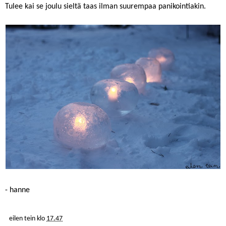
Tulee kai se joulu sieltä taas ilman suurempaa panikointiakin.
- hanne
eilen tein
klo
17.47