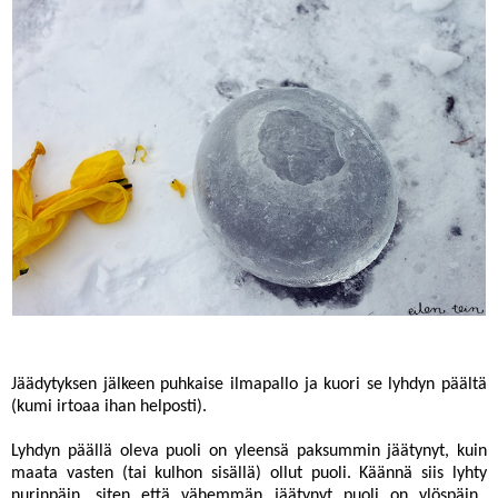
Jäädytyksen jälkeen puhkaise ilmapallo ja kuori se lyhdyn päältä
(kumi irtoaa ihan helposti).
Lyhdyn päällä oleva puoli on yleensä paksummin jäätynyt, kuin
maata vasten (tai kulhon sisällä) ollut puoli. Käännä siis lyhty
nurinpäin, siten että vähemmän jäätynyt puoli on ylöspäin.