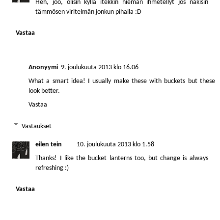
Heh, joo, olisin kyllä itekkin hieman ihmetellyt jos näkisin
tämmösen viritelmän jonkun pihalla :D
Vastaa
Anonyymi
9. joulukuuta 2013 klo 16.06
What a smart idea! I usually make these with buckets but these
look better.
Vastaa
Vastaukset
eilen tein
10. joulukuuta 2013 klo 1.58
Thanks! I like the bucket lanterns too, but change is always
refreshing :)
Vastaa