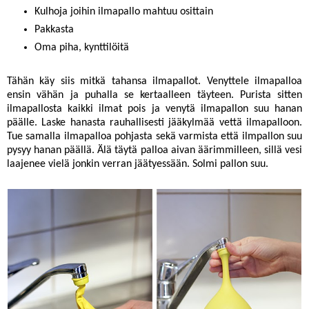
Kulhoja joihin ilmapallo mahtuu osittain
Pakkasta
Oma piha, kynttilöitä
Tähän käy siis mitkä tahansa ilmapallot. Venyttele ilmapalloa
ensin vähän ja puhalla se kertaalleen täyteen. Purista sitten
ilmapallosta kaikki ilmat pois ja venytä ilmapallon suu hanan
päälle. Laske hanasta rauhallisesti jääkylmää vettä ilmapalloon.
Tue samalla ilmapalloa pohjasta sekä varmista että ilmpallon suu
pysyy hanan päällä. Älä täytä palloa aivan äärimmilleen, sillä vesi
laajenee vielä jonkin verran jäätyessään. Solmi pallon suu.