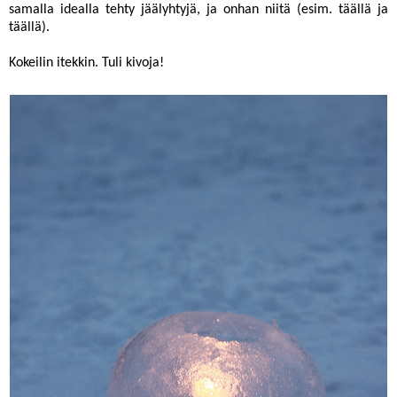
samalla idealla tehty jäälyhtyjä, ja onhan niitä (esim.
täällä
ja
täällä
).
Kokeilin itekkin. Tuli kivoja!