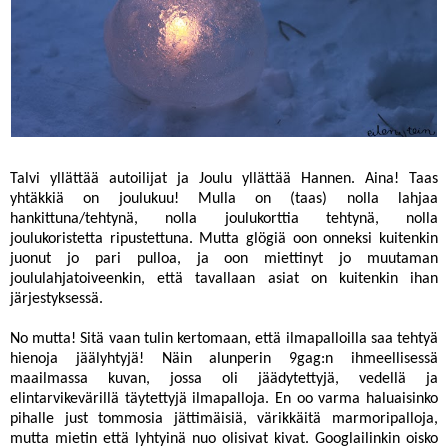
Talvi yllättää autoilijat ja Joulu yllättää Hannen. Aina! Taas
yhtäkkiä on joulukuu! Mulla on (taas) nolla lahjaa
hankittuna/tehtynä, nolla joulukorttia tehtynä, nolla
joulukoristetta ripustettuna. Mutta glögiä oon onneksi kuitenkin
juonut jo pari pulloa, ja oon miettinyt jo muutaman
joululahjatoiveenkin, että tavallaan asiat on kuitenkin ihan
järjestyksessä.
No mutta! Sitä vaan tulin kertomaan, että ilmapalloilla saa tehtyä
hienoja jäälyhtyjä! Näin alunperin
9gag
:n ihmeellisessä
maailmassa
kuvan
, jossa oli jäädytettyjä, vedellä ja
elintarvikevärillä täytettyjä ilmapalloja. En oo varma haluaisinko
pihalle just tommosia jättimäisiä, värikkäitä marmoripalloja,
mutta mietin että lyhtyinä nuo olisivat kivat. Googlailinkin oisko