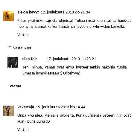
Tie on kevyt
12. joulukuuta 2013 klo 21.34
Kiitos yksityiskohtaisista ohjeista! Tulipa niistä kauniita! Ja hauskat
nuo hymynaamat kaiken tämän pimeyden ja kylmyyden keskellä.
Vastaa
Vastaukset
eilen tein
17. joulukuuta 2013 klo 23.21
Heh, niinpä, vähän ovat ehkä hysteerisenkin näköisiä tuolla
lumessa hymyillessään :) Olloshyvä!
Vastaa
Väkertäjä
15. joulukuuta 2013 klo 14.44
Onpa kiva idea. Pieniä ja pyöreitä. Punajuurilientä veteen, niin ovat
kuin - punajuuria :D
Vastaa