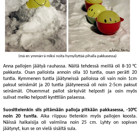
(mä en ymmärrä miksi noita hymyilyttää pihalla pakkasessa)
Anna pallojen jäätyä rauhassa. Näitä tehdessä meillä oli 8-10 °C
pakkasta. Osan palloista annoin olla 10 tuntia, osan peräti 20
tuntia. Kymmenen tuntia jäätyneissä palloissa oli vain noin 1cm
paksut seinämät ja 20 tuntia jäätyneessä oli noin 2-5cm paksut
seinämät. Ohuemmat pallot särkyivät helposti ja osin myös
sulivat melko helposti kynttilän palaessa.
Suosittelenkin siis pitämään palloja pitkään pakkasessa, -10°C
noin 20 tuntia.
Aika riippuu tietenkin myös pallojen koosta.
Näissä halkaisija oli valmiina noin 25 cm. Lyhty on sopivan
jäätynyt, kun se on vielä sisältä sula.