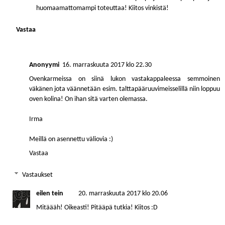
huomaamattomampi toteuttaa! Kiitos vinkistä!
Vastaa
Anonyymi
16. marraskuuta 2017 klo 22.30
Ovenkarmeissa on siinä lukon vastakappaleessa semmoinen
väkänen jota väännetään esim. talttapääruuvimeisselillä niin loppuu
oven kolina! On ihan sitä varten olemassa.
Irma
Meillä on asennettu väliovia :)
Vastaa
Vastaukset
eilen tein
20. marraskuuta 2017 klo 20.06
Mitäääh! Oikeasti! Pitääpä tutkia! Kiitos :D