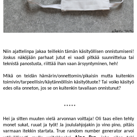
Niin ajattelinpa jakaa teillekin tämän käsityöllisen onnistumiseni!
Joskus näköjään parhaat jutut ei vaadi pitkää suunnittelua tai
teknistä panostusta, riittää ihan vaan ärsyyntyminen, heh!
Mikä on teidän hämärin/onnettomin/pikaisin mutta kuitenkin
toimivin/tarpeellisin/käytännöllisin käsityötuote? Tai voiko käsityö
edes olla onneton, jos se on kuitenkin tavallaan onnistunut?
*****
Hei ja sitten muuten vielä arvonnan voittaja! Oli taas eilen tehty
monet sukat, ruuat ja työt! Ja joululahjojakin jo vino pino, pitäis
varmaan itekkin startata. True random number generator arvoi