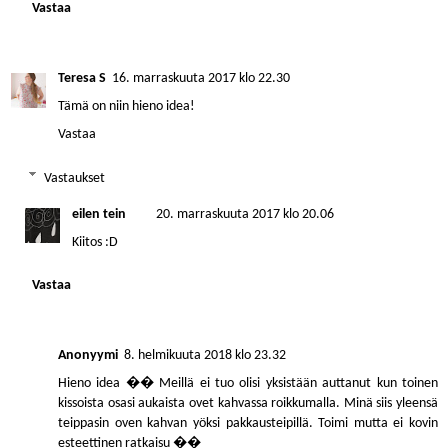
Vastaa
Teresa S
16. marraskuuta 2017 klo 22.30
Tämä on niin hieno idea!
Vastaa
Vastaukset
eilen tein
20. marraskuuta 2017 klo 20.06
Kiitos :D
Vastaa
Anonyymi
8. helmikuuta 2018 klo 23.32
Hieno idea �� Meillä ei tuo olisi yksistään auttanut kun toinen
kissoista osasi aukaista ovet kahvassa roikkumalla. Minä siis yleensä
teippasin oven kahvan yöksi pakkausteipillä. Toimi mutta ei kovin
esteettinen ratkaisu ��