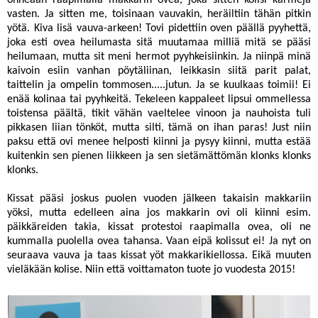
onneaan raapimalla makkarin ovea, joka sitten kolisi karmeja
vasten. Ja sitten me, toisinaan vauvakin, heräiltiin tähän pitkin
yötä. Kiva lisä vauva-arkeen! Tovi pidettiin oven päällä pyyhettä,
joka esti ovea heilumasta sitä muutamaa milliä mitä se pääsi
heilumaan, mutta sit meni hermot pyyhkeisiinkin. Ja niinpä minä
kaivoin esiin vanhan pöytäliinan, leikkasin siitä parit palat,
taittelin ja ompelin tommosen.....jutun. Ja se kuulkaas toimii! Ei
enää kolinaa tai pyyhkeitä. Tekeleen kappaleet lipsui ommellessa
toistensa päältä, tikit vähän vaeltelee vinoon ja nauhoista tuli
pikkasen liian tönköt, mutta silti, tämä on ihan paras! Just niin
paksu että ovi menee helposti kiinni ja pysyy kiinni, mutta estää
kuitenkin sen pienen liikkeen ja sen sietämättömän klonks klonks
klonks.
Kissat pääsi joskus puolen vuoden jälkeen takaisin makkariin
yöksi, mutta edelleen aina jos makkarin ovi oli kiinni esim.
päikkäreiden takia, kissat protestoi raapimalla ovea, oli ne
kummalla puolella ovea tahansa. Vaan eipä kolissut ei! Ja nyt on
seuraava vauva ja taas kissat yöt makkarikiellossa. Eikä muuten
vieläkään kolise. Niin että voittamaton tuote jo vuodesta 2015!