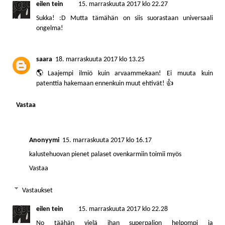
eilen tein
15. marraskuuta 2017 klo 22.27
Sukka! :D Mutta tämähän on siis suorastaan universaali
ongelma!
saara
18. marraskuuta 2017 klo 13.25
🌎Laajempi ilmiö kuin arvaammekaan! Ei muuta kuin
patenttia hakemaan ennenkuin muut ehtivät! 👍
Vastaa
Anonyymi
15. marraskuuta 2017 klo 16.17
kalustehuovan pienet palaset ovenkarmiin toimii myös
Vastaa
Vastaukset
eilen tein
15. marraskuuta 2017 klo 22.28
No täähän vielä ihan superpaljon helpompi ja