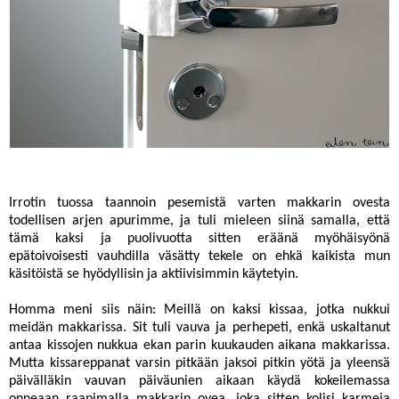
Irrotin tuossa taannoin pesemistä varten makkarin ovesta
todellisen arjen apurimme, ja tuli mieleen siinä samalla, että
tämä kaksi ja puolivuotta sitten eräänä myöhäisyönä
epätoivoisesti vauhdilla väsätty tekele on ehkä kaikista mun
käsitöistä se hyödyllisin ja aktiivisimmin käytetyin.
Homma meni siis näin: Meillä on kaksi kissaa, jotka nukkui
meidän makkarissa. Sit tuli vauva ja perhepeti, enkä uskaltanut
antaa kissojen nukkua ekan parin kuukauden aikana makkarissa.
Mutta kissareppanat varsin pitkään jaksoi pitkin yötä ja yleensä
päivälläkin vauvan päiväunien aikaan käydä kokeilemassa