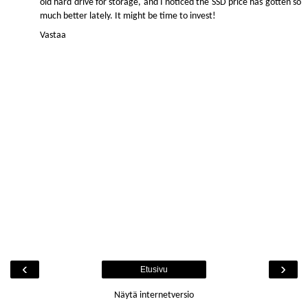
old hard drive for storage, and I noticed the
SSD price
has gotten so
much better lately. It might be time to invest!
Vastaa
‹
›
Etusivu
Näytä internetversio