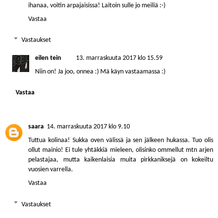
ihanaa, voitin arpajaisissa! Laitoin sulle jo meiliä :-)
Vastaa
Vastaukset
eilen tein
13. marraskuuta 2017 klo 15.59
Niin on! Ja joo, onnea :) Mä käyn vastaamassa :)
Vastaa
saara
14. marraskuuta 2017 klo 9.10
Tuttua kolinaa! Sukka oven välissä ja sen jälkeen hukassa. Tuo olis
ollut mainio! Ei tule yhtäkkiä mieleen, olisinko ommellut mtn arjen
pelastajaa, mutta kaikenlaisia muita pirkkaniksejä on kokeiltu
vuosien varrella.
Vastaa
Vastaukset