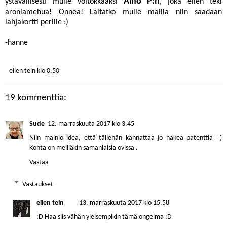
Aino P:n
ystävällisesti mulle voitokkaaksi
, joka eilen teki
aroniamehua! Onnea! Laitatko mulle mailia niin saadaan
lahjakortti perille :)
-hanne
eilen tein
klo
0.50
19 kommenttia:
Sude
12. marraskuuta 2017 klo 3.45
Niin mainio idea, että tällehän kannattaa jo hakea patenttia =)
Kohta on meilläkin samanlaisia ovissa .
Vastaa
Vastaukset
eilen tein
13. marraskuuta 2017 klo 15.58
:D Haa siis vähän yleisempikin tämä ongelma :D