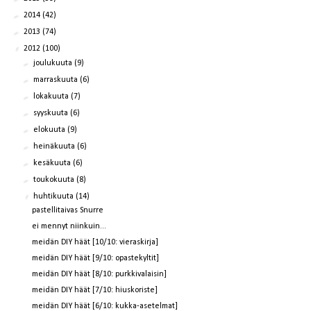
►
2014
(42)
►
2013
(74)
▼
2012
(100)
►
joulukuuta
(9)
►
marraskuuta
(6)
►
lokakuuta
(7)
►
syyskuuta
(6)
►
elokuuta
(9)
►
heinäkuuta
(6)
►
kesäkuuta
(6)
►
toukokuuta
(8)
▼
huhtikuuta
(14)
pastellitaivas Snurre
ei mennyt niinkuin...
meidän DIY häät [10/10: vieraskirja]
meidän DIY häät [9/10: opastekyltit]
meidän DIY häät [8/10: purkkivalaisin]
meidän DIY häät [7/10: hiuskoriste]
meidän DIY häät [6/10: kukka-asetelmat]