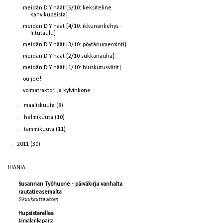
meidän DIY häät [5/10: keksiteline
kahvikupeista]
meidän DIY häät [4/10: ikkunankehys -
liitutaulu]
meidän DIY häät [3/10: pöytänumerointi]
meidän DIY häät [2/10 sukkanauha]
meidän DIY häät [1/10: hiuskutusviirit]
ou jee!
voimatraktori ja kylvinkone
►
maaliskuuta
(8)
►
helmikuuta
(10)
►
tammikuuta
(11)
►
2011
(30)
IHANIA
Susannan Työhuone - päiväkirja vanhalta
rautatieasemalta
9 kuukautta sitten
Hupsistarallaa
Jämälankapaita