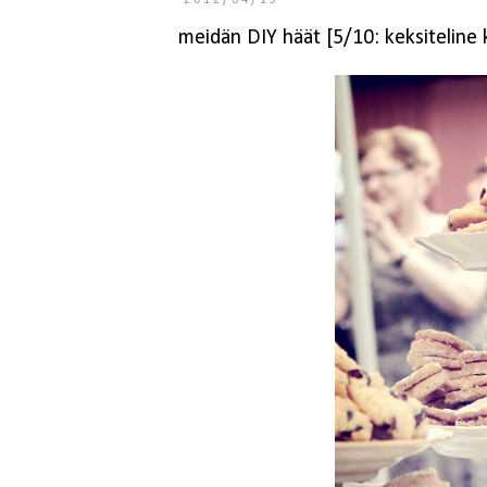
2012/04/13
meidän DIY häät [5/10: keksiteline 