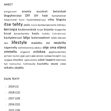
AIHEET
arvonta
asusteet
betonityöt
amigurumi
DIY
blogiyhteistyö
DIY häät
hamahelmet
infoa blogista
heijastimet
huivi
hyväntekeväisyys
itse tehty
joulu
kankaanpainanta
kehräys
kaava
kerronpa
keskeneräistä
kirjonta
kirjat
kirpparilta
kissat
koulu
koruaskartelu
kudottu
kutistemuovi
lahja
käsityömessut
lastenvaatteet
leikki-ikäinen
lifestyle
neulottu
maalattu
me
lelu
ohje
oma elämä
näperrelty
nörttihommia
odotus
ommeltu
ostoksia
origamit
paperiaskartelu
pipo
pääsiäinen
ruokaa/reseptit
perheen kesken
pyörä
ryijy
sisustus
sukat
taapero
saippua
sponsoroitu
tekninen
tuunattu
vauva
työ
tunnustus
tuttinauha
video
virkattu
värjätty
EILEN TEHTY
►
2019
(1)
►
2018
(12)
►
2017
(20)
►
2016
(32)
►
2015
(39)