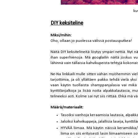
ku
DIY keksiteline
Miksi/mihin:
Oho, ollaan jo puolessa välissä postausputkea!
Näitä DIY keksitelineitä löytyy ympäri nettiä. Nyt n
ihan superhienoja. Mä googlailin näitä joskus vuos
lähinnä vain tällaisia kahvikupeista tehtyjä kokonaisu
Ne-Na
linkkaili mulle sitten vähän myöhemmin vielä 
tarjottimia, ja oli yllättäen pakko tehdä vielä yk
vaan käytin tuollaista shamppanjalasia vai mik
kynttilänjalkoja ja lisää noita alpakkalautasia, mu
telineeksi asti. Kolme sai nyt siis riittää. Ehkä mä v
Määrä/materiaalit:
Tasoiksi vanhoja keraamisia lautasia, alpakka
Jaloiksi kahvikuppeja, jalallisia laseja, kyntti
HYVÄÄ liimaa. Mä käytin näissä keramiikka/l
liima on siis erityisesti lasin liimaamiseen