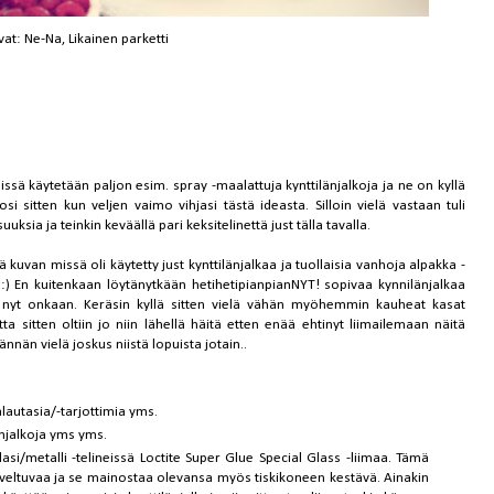
vat:
Ne-Na, Likainen parketti
äissä käytetään paljon esim. spray -maalattuja kynttilänjalkoja ja ne on kyllä
i sitten kun veljen vaimo vihjasi tästä ideasta. Silloin vielä vastaan tuli
uksia ja teinkin keväällä pari keksitelinettä just tälla tavalla.
kuvan missä oli käytetty just kynttilänjalkaa ja tuollaisia vanhoja alpakka -
si :) En kuitenkaan löytänytkään hetihetipianpianNYT! sopivaa kynnilänjalkaa
ä nyt onkaan. Keräsin kyllä sitten vielä vähän myöhemmin kauheat kasat
tta sitten oltiin jo niin lähellä häitä etten enää ehtinyt liimailemaan näitä
äännän vielä joskus niistä lopuista jotain..
lautasia/-tarjottimia yms.
länjalkoja yms yms.
asi/metalli -telineissä
Loctite Super Glue Special Glass
-liimaa. Tämä
 soveltuvaa ja se mainostaa olevansa myös tiskikoneen kestävä. Ainakin