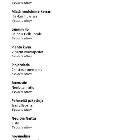
4 vuotta sitten
Missä neuloimme kerran
Hiekkaa hiuksissa
4 vuotta sitten
Lämmin ilo
Helpoin Hellä -neule
6 vuotta sitten
Pientä kivaa
Virkatut vauvanpeitot
6 vuotta sitten
Pinjacolada
Christmas memories
6 vuotta sitten
Sormustin
Neulottu matto
6 vuotta sitten
Pehmeitä paketteja
Taas villapaita!
6 vuotta sitten
Neulova Narttu
Piste
7 vuotta sitten
novamelina