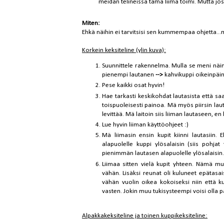
meidän telineissä tämä liima toimi. Mutta jos k
Miten:
Ehkä näihin ei tarvitsisi sen kummempaa ohjetta...m
Korkein keksiteline (ylin kuva):
Suunnittele rakennelma. Mulla se meni näi
pienempi lautanen
-->
kahvikuppi oikeinpäi
Pese kaikki osat hyvin!
Hae tarkasti keskikohdat lautasista että saa
toispuoleisesti painoa. Mä myös piirsin laut
levittää. Mä laitoin siis liiman lautaseen, 
Lue hyvin liiman käyttöohjeet :)
Mä liimasin ensin kupit kiinni lautasiin.
alapuolelle kuppi ylösalaisin (siis pohjat
pienimmän lautasen alapuolelle ylösalaisin.
Liimaa sitten vielä kupit yhteen. Nämä mun
vähän. Lisäksi reunat oli kuluneet epätasa
vähän vuolin oikea kokoiseksi niin että k
vasten. Jokin muu tukisysteempi voisi olla 
Alpakkakeksiteline ja toinen kuppikeksiteline: