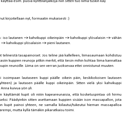
äyttää esim. puisia kynttilänjalkoja niin sitten tuo liima tuskin käy.
ut kirjoitellaan nyt, formaatin mukaisesti :)
n: iso lautanen
-->
kahvikuppi oikeinpäin
-->
kahvikuppi ylösalaisin
-->
vähän
n
-->
kahvikuppi ylösalaisin
-->
pieni lautanen.
t telineistä tasapainoiset. Jos teline jää kallelleen, liimasaumaan kohdistuu
asiin kuppien reunoja pitkin merkit, että tiesin mihin kohtaa liima kannattaa
en kupin reunoille. Liima on sen verran juoksevaa ettei onnistunut muuten.
 Eli isoimpaan lautaseen kuppi päälle oikein päin, keskikokoisen lautasen
 yhteen) ja lautasen päälle kuppi oikeinpäin. Sitten vielä yksi kahvikuppi
 Anna kuivua yön yli.
 käyttämät kupit oli niiiin kapeareunaisia, että kosketuspintaa oli hirmu
iseksi. Päädyinkin sitten asettamaan kuppien sisään ison massapallon, jota
un kupit painoi yhteen, ne samalla kiilautui/tukeutui hieman massapalloa
parempi, mutta kyllä tämäkin pikaratkaisu toimi.