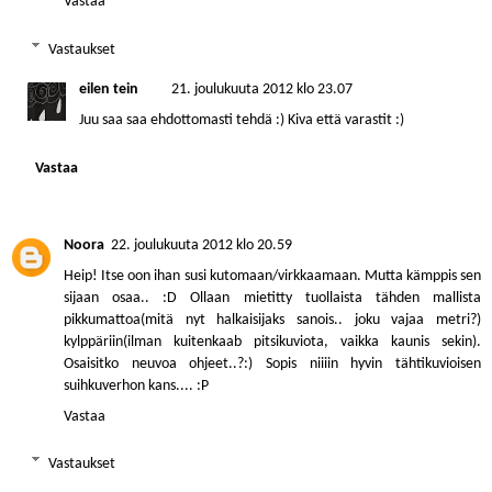
Vastaa
Vastaukset
eilen tein
21. joulukuuta 2012 klo 23.07
Juu saa saa ehdottomasti tehdä :) Kiva että varastit :)
Vastaa
Noora
22. joulukuuta 2012 klo 20.59
Heip! Itse oon ihan susi kutomaan/virkkaamaan. Mutta kämppis sen
sijaan osaa.. :D Ollaan mietitty tuollaista tähden mallista
pikkumattoa(mitä nyt halkaisijaks sanois.. joku vajaa metri?)
kylppäriin(ilman kuitenkaab pitsikuviota, vaikka kaunis sekin).
Osaisitko neuvoa ohjeet..?:) Sopis niiiin hyvin tähtikuvioisen
suihkuverhon kans.... :P
Vastaa
Vastaukset