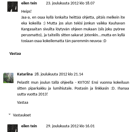
eilen tein
23. joulukuuta 2012 klo 18.07
Heips!
Jaa-a, en osaa kyllä lonkalta heittää ohjetta, pitäis melkein ite
eka kokeilla :) Mutta jos alun tekisi jonkun vaikka Kauhavan
Kangasaitan sivuilta löytyvän ohjeen mukaan (siis joku pyöree
perusmatto), ja taiteilis sitten sakarat jotenkin...mutta en kyllä
tosiaan osaa kokeilematta tän paremmin neuvoa :D
Vastaa
Katariina
28. joulukuuta 2012 klo 21.14
Pelastit mun joulun tällä ohjeella - KIITOS! Ensi vuonna kokeiluun
sitten piparkakku ja lumihiutale. Postasin ja linkkasin :D. Ihanaa
uutta vuotta 2013!
Vastaa
Vastaukset
eilen tein
29. joulukuuta 2012 klo 16.01