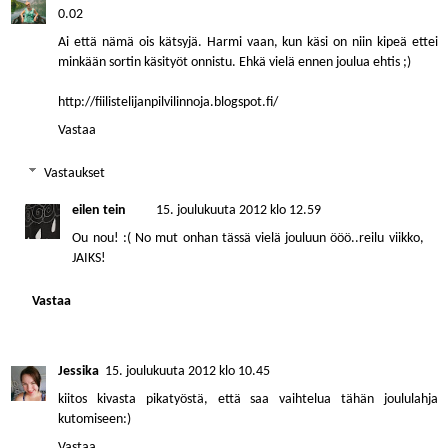
0.02
Ai että nämä ois kätsyjä. Harmi vaan, kun käsi on niin kipeä ettei
minkään sortin käsityöt onnistu. Ehkä vielä ennen joulua ehtis ;)
http://fiilistelijanpilvilinnoja.blogspot.fi/
Vastaa
Vastaukset
eilen tein
15. joulukuuta 2012 klo 12.59
Ou nou! :( No mut onhan tässä vielä jouluun ööö..reilu viikko,
JAIKS!
Vastaa
Jessika
15. joulukuuta 2012 klo 10.45
kiitos kivasta pikatyöstä, että saa vaihtelua tähän joululahja
kutomiseen:)
Vastaa