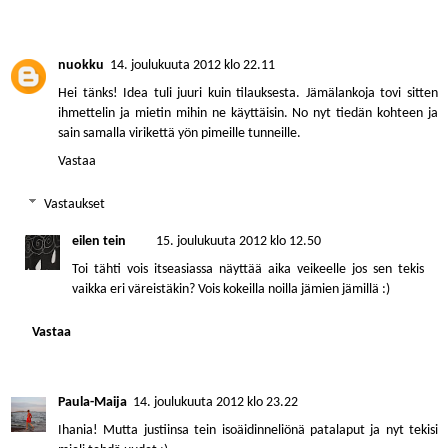
nuokku
14. joulukuuta 2012 klo 22.11
Hei tänks! Idea tuli juuri kuin tilauksesta. Jämälankoja tovi sitten
ihmettelin ja mietin mihin ne käyttäisin. No nyt tiedän kohteen ja
sain samalla virikettä yön pimeille tunneille.
Vastaa
Vastaukset
eilen tein
15. joulukuuta 2012 klo 12.50
Toi tähti vois itseasiassa näyttää aika veikeelle jos sen tekis
vaikka eri väreistäkin? Vois kokeilla noilla jämien jämillä :)
Vastaa
Paula-Maija
14. joulukuuta 2012 klo 23.22
Ihania! Mutta justiinsa tein isoäidinneliönä patalaput ja nyt tekisi