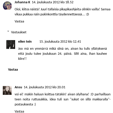
Johanna K
14. joulukuuta 2012 klo 18.52
Oioi, kiitos näistä! Juuri tällaisia pikapikaohjeita olinkin vailla! Samaa
vikaa pukkaa näin pukinkonttia täydennettäessä... :D
Vastaa
Vastaukset
eilen tein
15. joulukuuta 2012 klo 12.41
Joo mä en ymmärrä mikä siinä on, aivan ku tulis yllätyksenä
että joulu tulee joulukuun 24. päivä. Silti aina, ihan kauhee
kiire!!
Vastaa
Ansu
14. joulukuuta 2012 klo 20.01
voi ei! mäkin haluun koittaa tätäkin! aivan älyihana! :D parhaillaan
teen noita ruttusukkia, idea tuli sun "sukat on sillä makkaralla"-
postauksesta :)
Vastaa