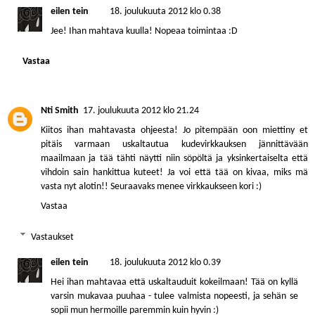
eilen tein
18. joulukuuta 2012 klo 0.38
Jee! Ihan mahtava kuulla! Nopeaa toimintaa :D
Vastaa
Nti Smith
17. joulukuuta 2012 klo 21.24
Kiitos ihan mahtavasta ohjeesta! Jo pitempään oon miettiny et
pitäis varmaan uskaltautua kudevirkkauksen jännittävään
maailmaan ja tää tähti näytti niin söpöltä ja yksinkertaiselta että
vihdoin sain hankittua kuteet! Ja voi että tää on kivaa, miks mä
vasta nyt alotin!! Seuraavaks menee virkkaukseen kori :)
Vastaa
Vastaukset
eilen tein
18. joulukuuta 2012 klo 0.39
Hei ihan mahtavaa että uskaltauduit kokeilmaan! Tää on kyllä
varsin mukavaa puuhaa - tulee valmista nopeesti, ja sehän se
sopii mun hermoille paremmin kuin hyvin :)