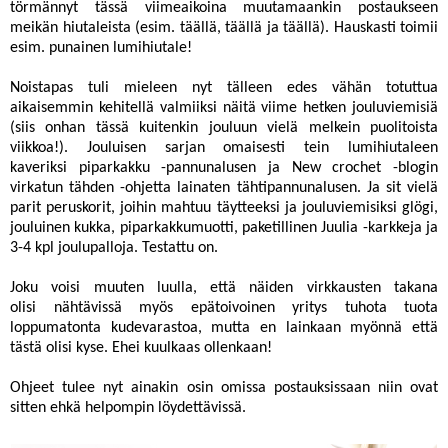
törmännyt tässä viimeaikoina muutamaankin postaukseen
meikän hiutaleista (esim.
täällä
,
täällä
ja
täällä
). Hauskasti toimii
esim. punainen lumihiutale!
Noistapas tuli mieleen nyt tälleen edes vähän totuttua
aikaisemmin kehitellä valmiiksi näitä viime hetken jouluviemisiä
(siis onhan tässä kuitenkin jouluun vielä melkein puolitoista
viikkoa!). Jouluisen sarjan omaisesti tein lumihiutaleen
kaveriksi piparkakku -pannunalusen ja
New crochet
-blogin
virkatun tähden -ohjetta
lainaten tähtipannunalusen. Ja sit vielä
parit peruskorit, joihin mahtuu täytteeksi ja jouluviemisiksi glögi,
jouluinen kukka, piparkakkumuotti, paketillinen Juulia -karkkeja ja
3-4 kpl joulupalloja. Testattu on.
Joku voisi muuten luulla, että näiden virkkausten takana
olisi nähtävissä myös epätoivoinen yritys tuhota tuota
loppumatonta kudevarastoa, mutta en lainkaan myönnä että
tästä olisi kyse. Ehei kuulkaas ollenkaan!
Ohjeet tulee nyt ainakin osin omissa postauksissaan niin ovat
sitten ehkä helpompin löydettävissä.