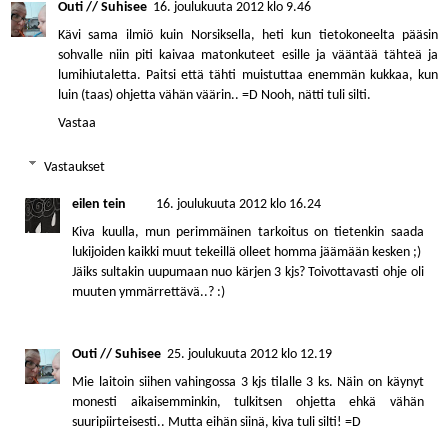
Outi // Suhisee
16. joulukuuta 2012 klo 9.46
Kävi sama ilmiö kuin Norsiksella, heti kun tietokoneelta pääsin
sohvalle niin piti kaivaa matonkuteet esille ja vääntää tähteä ja
lumihiutaletta. Paitsi että tähti muistuttaa enemmän kukkaa, kun
luin (taas) ohjetta vähän väärin.. =D Nooh, nätti tuli silti.
Vastaa
Vastaukset
eilen tein
16. joulukuuta 2012 klo 16.24
Kiva kuulla, mun perimmäinen tarkoitus on tietenkin saada
lukijoiden kaikki muut tekeillä olleet homma jäämään kesken ;)
Jäiks sultakin uupumaan nuo kärjen 3 kjs? Toivottavasti ohje oli
muuten ymmärrettävä..? :)
Outi // Suhisee
25. joulukuuta 2012 klo 12.19
Mie laitoin siihen vahingossa 3 kjs tilalle 3 ks. Näin on käynyt
monesti aikaisemminkin, tulkitsen ohjetta ehkä vähän
suuripiirteisesti.. Mutta eihän siinä, kiva tuli silti! =D