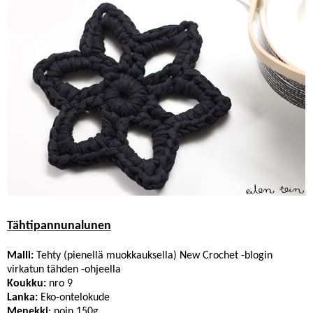
Tähtipannunalunen
Malli:
Tehty (pienellä muokkauksella)
New Crochet -blogin
virkatun tähden -ohjeella
Koukku:
nro 9
Lanka:
Eko-ontelokude
Menekki
: noin 150g