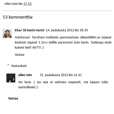
eilen tein
klo
17.55
53 kommenttia:
Elsa/ Oi mutsi mutsi
14. joulukuuta 2012 klo 18.50
mahtavaa! Tarvitsen tuollaisia pannunalusia oikeastikkin ja nopeat
käsityöt sopivat 1.5v:n äidille paremmin kuin hyvin. Taidanpa etsiä
kuteet heti! KIITTI :)
Vastaa
Vastaukset
eilen tein
15. joulukuuta 2012 klo 12.41
No hyvä :) Jos nää ei valmistu nopeesti, mä lupaan tulla
lastenlikaksi ;)
Vastaa