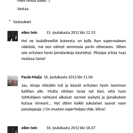
mieli tehdä uudet :)
Vastaa
Vastaukset
eilen tein
15. joulukuuta 2012 klo 12.53
Hei ne isoäidinneliöt kuteesta on kyllä ihan supermakeen
näköisiä, mä oon nähnyt semmosia pariin otteeseen. Siihen
sais erityisen hyvin jämälankoja käytettyä. Pitääpä yritää taas
muistaa tämä!
Paula-Maija
16. joulukuuta 2012 klo 11.04
Juu, kivoja niistäkin tuli ja käyvät erityisen hyvin isomman
kattilan alle. Mutta niinhän tässä nyt kävi, että tuon
tähtiohjeen nähtyäni alkoivat sormet syyhytä ja jämäkuteet
kutsua nimeäni... Nyt sitten kaikki sukulaiset saavat vaan
patalappuja :) On muuten superhelppo ohje, kiitos!
eilen tein
16. joulukuuta 2012 klo 16.07