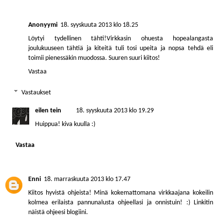
Anonyymi
18. syyskuuta 2013 klo 18.25
Löytyi tydellinen tähti!Virkkasin ohuesta hopealangasta
joulukuuseen tähtiä ja kiteitä tuli tosi upeita ja nopsa tehdä eli
toimii pienessäkin muodossa. Suuren suuri kiitos!
Vastaa
Vastaukset
eilen tein
18. syyskuuta 2013 klo 19.29
Huippua! kiva kuulla :)
Vastaa
Enni
18. marraskuuta 2013 klo 17.47
Kiitos hyvistä ohjeista! Minä kokemattomana virkkaajana kokeilin
kolmea erilaista pannunalusta ohjeellasi ja onnistuin! :) Linkitin
näistä ohjeesi blogiini.