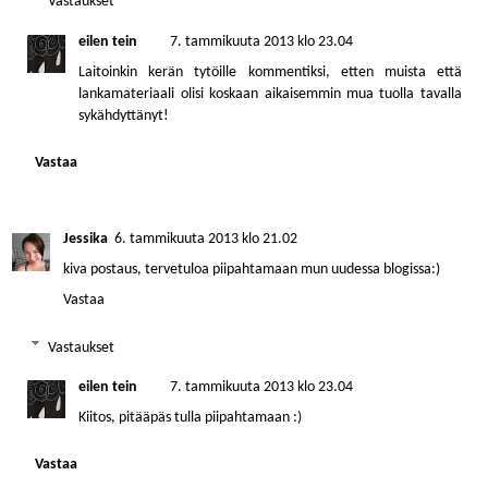
Vastaukset
eilen tein
7. tammikuuta 2013 klo 23.04
Laitoinkin kerän tytöille kommentiksi, etten muista että
lankamateriaali olisi koskaan aikaisemmin mua tuolla tavalla
sykähdyttänyt!
Vastaa
Jessika
6. tammikuuta 2013 klo 21.02
kiva postaus, tervetuloa piipahtamaan mun uudessa blogissa:)
Vastaa
Vastaukset
eilen tein
7. tammikuuta 2013 klo 23.04
Kiitos, pitääpäs tulla piipahtamaan :)
Vastaa