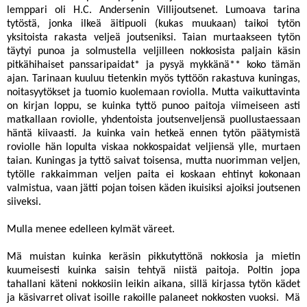
lemppari oli H.C. Andersenin Villijoutsenet. Lumoava tarina
tytöstä, jonka ilkeä äitipuoli (kukas muukaan) taikoi tytön
yksitoista rakasta veljeä joutseniksi. Taian murtaakseen tytön
täytyi punoa ja solmustella veljilleen nokkosista paljain käsin
pitkähihaiset panssaripaidat* ja pysyä mykkänä** koko tämän
ajan. Tarinaan kuuluu tietenkin myös tyttöön rakastuva kuningas,
noitasyytökset ja tuomio kuolemaan roviolla. Mutta vaikuttavinta
on kirjan loppu, se kuinka tyttö punoo paitoja viimeiseen asti
matkallaan roviolle, yhdentoista joutsenveljensä puollustaessaan
häntä kiivaasti. Ja kuinka vain hetkeä ennen tytön päätymistä
roviolle hän lopulta viskaa nokkospaidat veljiensä ylle, murtaen
taian. Kuningas ja tyttö saivat toisensa, mutta nuorimman veljen,
tytölle rakkaimman veljen paita ei koskaan ehtinyt kokonaan
valmistua, vaan jätti pojan toisen käden ikuisiksi ajoiksi joutsenen
siiveksi.
Mulla menee edelleen kylmät väreet.
Mä muistan kuinka keräsin pikkutyttönä nokkosia ja mietin
kuumeisesti kuinka saisin tehtyä niistä paitoja. Poltin jopa
tahallani käteni nokkosiin leikin aikana, sillä kirjassa tytön kädet
ja käsivarret olivat isoille rakoille palaneet nokkosten vuoksi. Mä