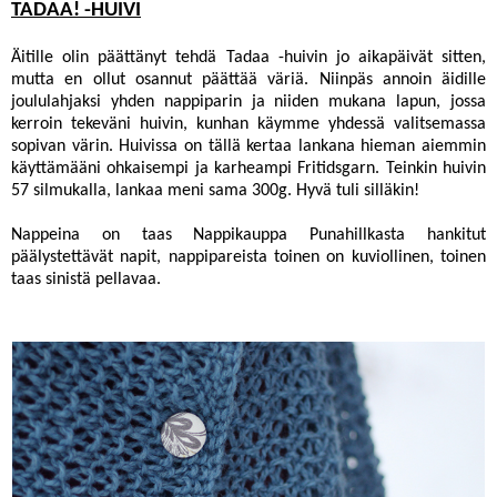
TADAA! -HUIVI
Äitille olin päättänyt tehdä
Tadaa -huivin
jo aikapäivät sitten,
mutta en ollut osannut päättää väriä. Niinpäs annoin äidille
joululahjaksi yhden nappiparin ja niiden mukana lapun, jossa
kerroin tekeväni huivin, kunhan käymme yhdessä valitsemassa
sopivan värin. Huivissa on tällä kertaa lankana hieman aiemmin
käyttämääni ohkaisempi ja karheampi
Fritidsgarn
. Teinkin huivin
57 silmukalla, lankaa meni sama 300g. Hyvä tuli silläkin!
Nappeina on taas
Nappikauppa Punahillkasta
hankitut
päälystettävät napit
, nappipareista toinen on kuviollinen, toinen
taas sinistä pellavaa.