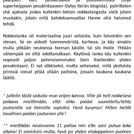
päätyikin "vain" pesukintaiksi ja jouluviemisiksi (
ohje
superhelppoon pesukintaaseen
löytyy Kerän blogista), pyörittelen
yhä ajatusta joskos kuitenkin tekisin nokkoslangasta vielä jotain
muutakin, jotain mitä kahdeksanvuotias Hanne olisi halunnut
tehdä.
Nokkoslanka oli materiaalina juuri sellaista, kuin toivoinkin sen
olevan. Se on aidosti luonnonväristä, karheaa, ja käy ainakin
mulla pitkään neuloessa hieman käsille, tai siis iholle. Yhtään
vähempää en siltä odottanutkaan. Käytössä lanka käy kuitenkin
nopeasti paljon pehmoisemmaksi (tein itsellenikin yhden
pesukintaan). Ei nyt silkkiseksi, mutta sellaiseksi, mitä yksitoista
prinssiä voivat pitää yllään paitoina, jossain kaukana kaukana
täältä.
* juttelin tästä sadusta mun veljen kanssa. Ville jäi heti nokkelana
poikana miettimään, että oliko paidat suunniteltu/tehty
joutsenille vai ihmisille sopiviksi. Hyvä kysymys! Miten heität
tavallisen paidan joutsenen ylle?
** miettikääs neulovanne 11 paitaa niin ette saisi puhua koko
aikana! Ei onnistuisi multa, hyvä jos yhden etukappaleen puoleen