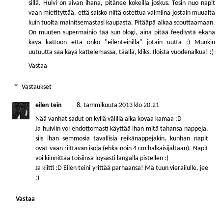
sillä. Huivi on aivan ihana, pitänee kokeilla joskus. Tosin nuo napit
vaan mietityttää, että saisko niitä ostettua valmiina jostain muualta
kuin tuolta mainitsemastasi kaupasta. Pitääpä alkaa scouttaamaan.
On muuten supermainio tää sun blogi, aina pitää feedlystä ekana
käyä kattoon että onko "eilenteinillä" jotain uutta :) Munkin
uutuutta saa käyä kattelemassa,
täällä, kliks
. Iloista vuodenalkua! :)
Vastaa
Vastaukset
eilen tein
8. tammikuuta 2013 klo 20.21
Nää vanhat sadut on kyllä välillä aika kovaa kamaa :D
Ja huiviin voi ehdottomasti käyttää ihan mitä tahansa nappeja,
siis ihan semmosia tavallisia reikänappejakin, kunhan napit
ovat vaan riittävän isoja (ehkä noin 4 cm halkaisijaltaan). Napit
voi kiinnittää toisiinsa löysästi langalla pistellen :)
Ja kiitti :D Eilen teini yrittää parhaansa! Mä tuun vierailulle, jee
:)
Vastaa