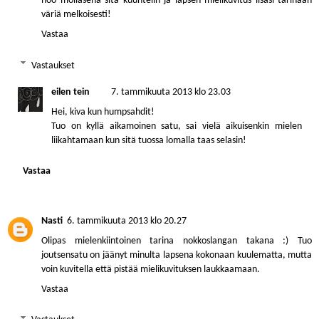
hoo moilasena sitä kuuntelin ja lapsen mielikuvitus lisäsi tarinaan
väriä melkoisesti!
Vastaa
Vastaukset
eilen tein
7. tammikuuta 2013 klo 23.03
Hei, kiva kun humpsahdit!
Tuo on kyllä aikamoinen satu, sai vielä aikuisenkin mielen
liikahtamaan kun sitä tuossa lomalla taas selasin!
Vastaa
Nasti
6. tammikuuta 2013 klo 20.27
Olipas mielenkiintoinen tarina nokkoslangan takana :) Tuo
joutsensatu on jäänyt minulta lapsena kokonaan kuulematta, mutta
voin kuvitella että pistää mielikuvituksen laukkaamaan.
Vastaa