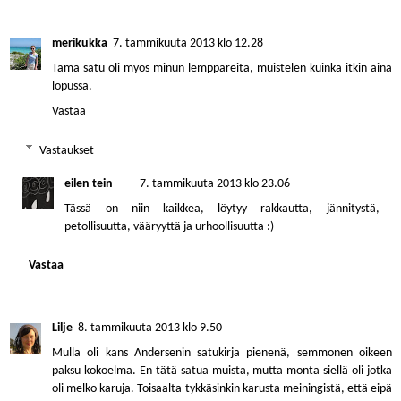
merikukka
7. tammikuuta 2013 klo 12.28
Tämä satu oli myös minun lemppareita, muistelen kuinka itkin aina
lopussa.
Vastaa
Vastaukset
eilen tein
7. tammikuuta 2013 klo 23.06
Tässä on niin kaikkea, löytyy rakkautta, jännitystä,
petollisuutta, vääryyttä ja urhoollisuutta :)
Vastaa
Lilje
8. tammikuuta 2013 klo 9.50
Mulla oli kans Andersenin satukirja pienenä, semmonen oikeen
paksu kokoelma. En tätä satua muista, mutta monta siellä oli jotka
oli melko karuja. Toisaalta tykkäsinkin karusta meiningistä, että eipä