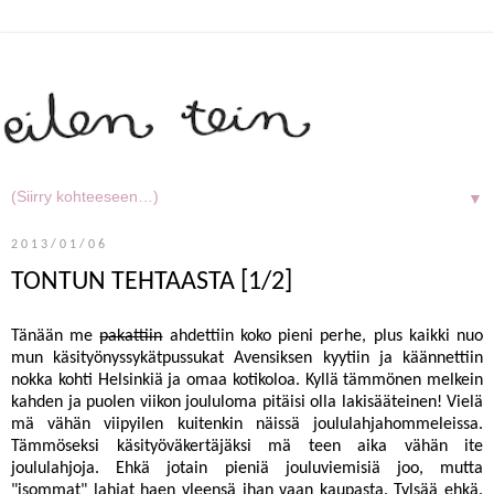
▼
2013/01/06
TONTUN TEHTAASTA [1/2]
Tänään me
pakattiin
ahdettiin koko pieni perhe, plus kaikki nuo
mun käsityönyssykätpussukat Avensiksen kyytiin ja käännettiin
nokka kohti Helsinkiä ja omaa kotikoloa. Kyllä tämmönen melkein
kahden ja puolen viikon joululoma pitäisi olla lakisääteinen! Vielä
mä vähän viipyilen kuitenkin näissä joululahjahommeleissa.
Tämmöseksi käsityöväkertäjäksi mä teen aika vähän ite
joululahjoja. Ehkä jotain pieniä jouluviemisiä joo, mutta
"isommat" lahjat haen yleensä ihan vaan kaupasta. Tylsää ehkä.