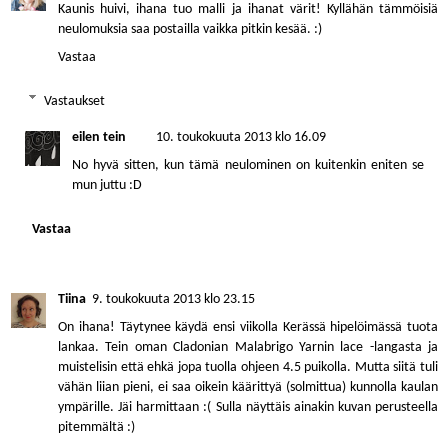
Kaunis huivi, ihana tuo malli ja ihanat värit! Kyllähän tämmöisiä
neulomuksia saa postailla vaikka pitkin kesää. :)
Vastaa
Vastaukset
eilen tein
10. toukokuuta 2013 klo 16.09
No hyvä sitten, kun tämä neulominen on kuitenkin eniten se
mun juttu :D
Vastaa
Tiina
9. toukokuuta 2013 klo 23.15
On ihana! Täytynee käydä ensi viikolla Kerässä hipelöimässä tuota
lankaa. Tein oman Cladonian Malabrigo Yarnin lace -langasta ja
muistelisin että ehkä jopa tuolla ohjeen 4.5 puikolla. Mutta siitä tuli
vähän liian pieni, ei saa oikein käärittyä (solmittua) kunnolla kaulan
ympärille. Jäi harmittaan :( Sulla näyttäis ainakin kuvan perusteella
pitemmältä :)