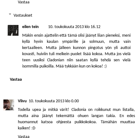
Vastaa
Vastaukset
eilen tein
10. toukokuuta 2013 klo 16.12
Mäkin ensin ajattelin että tämä olisi jäänyt liian pieneksi, meni
kyllä hyvin kaulan ympärille ja solmuun, mutta vain
kertaalleen. Mutta jälleen kunnon pingotus yön yli auttoi
kovasti, huiviin tuli melkein puolet lisää kokoa. Mutta jos vielä
teen uusiksi Cladonian niin saatan kyllä tehdä sen vielä
isommilla puikoilla. Mää tykkään kun on kokoa! :)
Vastaa
Viivu
10. toukokuuta 2013 klo 0.00
Todella upea ja mitkä värit! Cladonia on roikkunut mun listalla,
mutta aina jäänyt tekemättä ohuen langan takia. En edes
huomannut katsoa ohjeesta puikkokokoa. Tämähän muuttaa
kaiken! :D
Vastaa