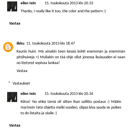
eilen tein
15. toukokuuta 2013 klo 20.33
Thanks, I really like it too, the color and the pattern :)
Vastaa
iikku
11. toukokuuta 2013 klo 18.47
Kaunis huivi. Mä ainakin teen kesää kohti enemmän ja enemmän
pitsihuiveja =) Mullakin on tää ohje ollut jonossa ikuisuuden ei vaan
oo löytynyt sopivaa lankaa!
Vastaa
Vastaukset
eilen tein
15. toukokuuta 2013 klo 20.34
Kiitos! No ehkä tämä oli sitten ihan sallittu postaus :) Mäkin
marinoin tätä ohjetta melki vuoden, olipas kiva saada se poikes
to do listalta ja olalle :)
Vastaa