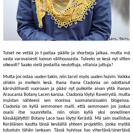
Toiset ne vetää jo t-paitaa päälle ja shortseja jalkaa, mutta mä
vasta varovaisesti luovun välihousuista. Tuleeks se kesä nyt sitten
oikeasti? Saako vielä postailla neulottuja, villaisia juttuja?
Mutta jos ostaa uuden takin, niin tarvii myös uuden huivin. Vaikka
oliskin jo melkein kesä. Ihana ihana
Cladonia
on odottanut
kärsivällisesti vuoroaan ja pääsi nyt puikoille aivan yhtä ihanan
Araucania Botany Lacen
kanssa. Cladonia löytyi
Ravelrystä
, mutta
muistan nähteeni sen monissa suomalaisissakin blogeissa.
Cladonia on kyllä semmonen malli, että semmosen jos joskus
osaisi itse suunnitella, niin olisin kyllä yksi onnellinen
kässääjätyttö! Botany Lace taas löytyi
Kerästä
. Mä sain osallistua
Keräläisen kautta tässä keväällä yhteen projektiin, jonka myötä
tutustuin tähän lankaan. Tässä huivissa tuo vihertävä/sinertävä