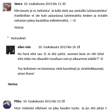
Veera
10. toukokuuta 2013 klo 11.30
Niin kaunis ja oi, keltaista! Ja kyllä vielä saa postailla talviasusteista!
Itsellänihän ei ole kuin pääasiassa talvineuleita kesken ja eräskin
valtaisan paksu kaulaliina esittelemättä. :---D
Vastaa
Vastaukset
eilen tein
10. toukokuuta 2013 klo 16.18
No hyvä että saa :D Ja sitä paitsi, suomen kesä on niin lyhyt
että ehkä me ollaankin tavallaan vain jo aikaamme edellä?? :D
Tuo keltainen on luonnossa vielä kauniimpi ja vivahteikkaampi,
aivan ihana!
Vastaa
Pitko
10. toukokuuta 2013 klo 13.58
Mun mielestä villahuivi on joka kauden tuote. Ja jos sitä pitää t-