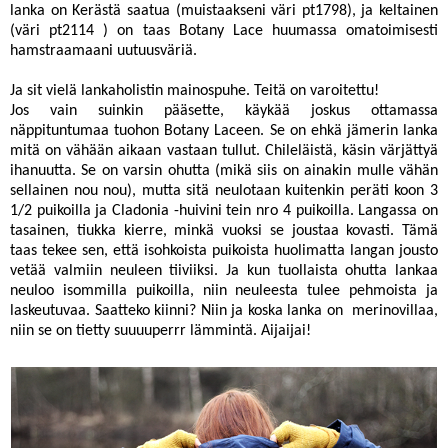
lanka on Kerästä saatua (muistaakseni väri pt1798), ja keltainen
(väri pt2114 ) on taas Botany Lace huumassa omatoimisesti
hamstraamaani uutuusväriä.
Ja sit vielä lankaholistin mainospuhe. Teitä on varoitettu!
Jos vain suinkin pääsette, käykää joskus ottamassa
näppituntumaa tuohon Botany Laceen. Se on ehkä jämerin lanka
mitä on vähään aikaan vastaan tullut. Chileläistä, käsin värjättyä
ihanuutta. Se on varsin ohutta (mikä siis on ainakin mulle vähän
sellainen nou nou), mutta sitä neulotaan kuitenkin peräti koon 3
1/2 puikoilla ja Cladonia -huivini tein nro 4 puikoilla. Langassa on
tasainen, tiukka kierre, minkä vuoksi se joustaa kovasti. Tämä
taas tekee sen, että isohkoista puikoista huolimatta langan jousto
vetää valmiin neuleen tiiviiksi. Ja kun tuollaista ohutta lankaa
neuloo isommilla puikoilla, niin neuleesta tulee pehmoista ja
laskeutuvaa. Saatteko kiinni? Niin ja koska lanka on merinovillaa,
niin se on tietty suuuuperrr lämmintä. Aijaijai!