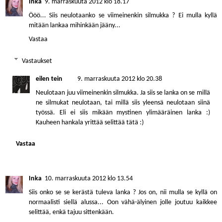
Inka
9. marraskuuta 2012 klo 18.17
Ööö... Siis neulotaanko se viimeinenkin silmukka ? Ei mulla kyllä
mitään lankaa mihinkään jääny...
Vastaa
Vastaukset
eilen tein
9. marraskuuta 2012 klo 20.38
Neulotaan juu viimeinenkin silmukka. Ja siis se lanka on se millä
ne silmukat neulotaan, tai millä siis yleensä neulotaan siinä
työssä. Eli ei siis mikään mystinen ylimääräinen lanka :)
Kauheen hankala yrittää selittää tätä :)
Vastaa
Inka
10. marraskuuta 2012 klo 13.54
Siis onko se se kerästä tuleva lanka ? Jos on, nii mulla se kyllä on
normaalisti siellä alussa... Oon vähä-älyinen jolle joutuu kaikkee
selittää, enkä tajuu sittenkään.