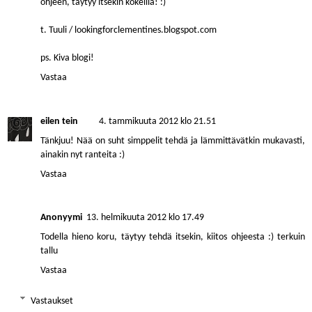
ohjeen, täytyy itsekin kokeilla! :)
t. Tuuli / lookingforclementines.blogspot.com
ps. Kiva blogi!
Vastaa
eilen tein
4. tammikuuta 2012 klo 21.51
Tänkjuu! Nää on suht simppelit tehdä ja lämmittävätkin mukavasti,
ainakin nyt ranteita :)
Vastaa
Anonyymi
13. helmikuuta 2012 klo 17.49
Todella hieno koru, täytyy tehdä itsekin, kiitos ohjeesta :) terkuin
tallu
Vastaa
Vastaukset