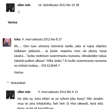
eilen tein
14. helmikuuta 2012 klo 19.28
:)
Vastaa
Inka
9. marraskuuta 2012 klo 8.27
Äh.... Oon taas ainoona tyhmänä täällä, joka ei tajua ohjeista
hölkäsen pöläystä... Ja jotain nopeeta mun ois pitäny tässä
väsätä..."lanka vedetään vasemmasta reunasta, silmukoiden takaa
takaisin puikon alkuun" Mikä lanka ? Ei mulla vasemmassa reunassa
oo mitään lankaa... VOI ELÄMÄ !!
Vastaa
Vastaukset
eilen tein
9. marraskuuta 2012 klo 9.13
No äläs ny, kato eihän se oo tyhmä joka kysyy! Niin ainakin
mua on aina lohdutettu, heh heh :D Mut oikeesti, hyvä että
kysyy, ei jää sit harmittaan.