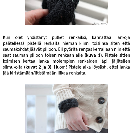
Kun olet yhdistänyt putket renkaiksi, kannattaa lankoja
päätellessä pistellä renkaita hieman kiinni toisiinsa siten että
saumakohdat jäävät piiloon. Eli pyöritä rengas kerrallaan niin että
saat sauman piiloon toisen renkaan alle
(kuva 1)
. Pistele sitten
kolmisen kertaa lanka molempien renkaiden läpi, jäljitellen
silmukoita
(kuvat 2 ja 3)
. Huom! Pistele aika löysästi, ettei lanka
jää kiristämään/litistämään liikaa renkaita.