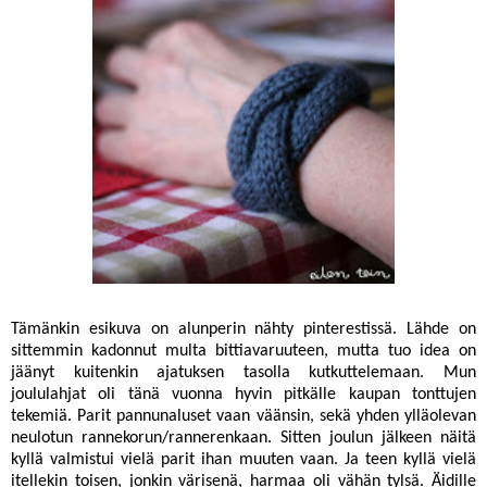
Tämänkin esikuva on alunperin nähty pinterestissä. Lähde on
sittemmin kadonnut multa bittiavaruuteen, mutta tuo idea on
jäänyt kuitenkin ajatuksen tasolla kutkuttelemaan. Mun
joululahjat oli tänä vuonna hyvin pitkälle kaupan tonttujen
tekemiä. Parit pannunaluset vaan väänsin, sekä yhden ylläolevan
neulotun rannekorun/rannerenkaan. Sitten joulun jälkeen näitä
kyllä valmistui vielä parit ihan muuten vaan. Ja teen kyllä vielä
itellekin toisen, jonkin värisenä, harmaa oli vähän tylsä. Äidille