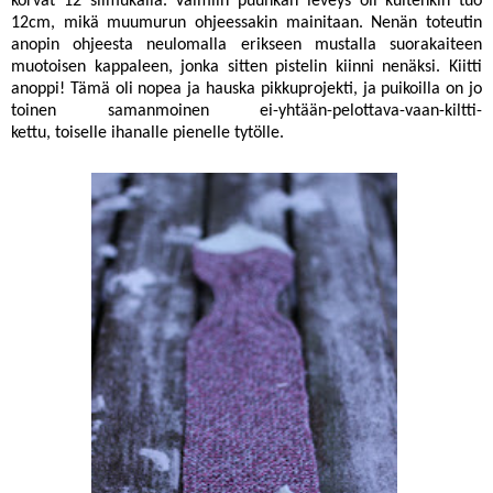
korvat 12 silmukalla. Valmiin puuhkan leveys oli kuitenkin tuo
12cm, mikä muumurun ohjeessakin mainitaan. Nenän toteutin
anopin ohjeesta neulomalla erikseen mustalla suorakaiteen
muotoisen kappaleen, jonka sitten pistelin kiinni nenäksi. Kiitti
anoppi! Tämä oli nopea ja hauska pikkuprojekti, ja puikoilla on jo
toinen samanmoinen ei-yhtään-pelottava-vaan-kiltti-
kettu, toiselle ihanalle pienelle tytölle.