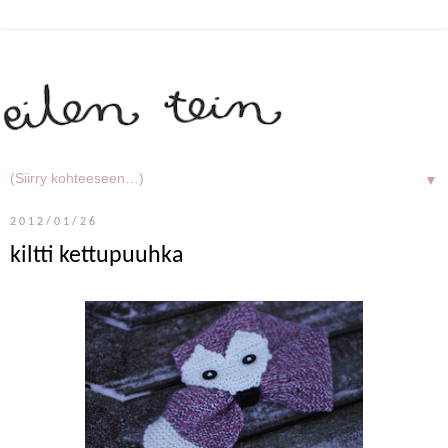
▼
2012/01/26
kiltti kettupuuhka