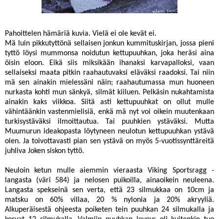
Pahoittelen hämäriä kuvia. Vielä ei ole kevät ei.
Mä luin pikkutyttönä sellaisen jonkun kummituskirjan, jossa pieni
tyttö löysi mummonsa noidutun kettupuuhkan, joka heräsi aina
öisin eloon. Eikä siis miksikään ihanaksi karvapalloksi, vaan
sellaiseksi maata pitkin raahautuvaksi eläväksi raadoksi. Tai niin
mä sen ainakin mielessäni näin; raahautumassa mun huoneen
nurkasta kohti mun sänkyä, silmät kiiluen. Pelkäsin nukahtamista
ainakin kaks viikkoa. Siitä asti kettupuuhkat on ollut mulle
vähintäänkin vastenmielisiä, enkä mä nyt voi oikein muutenkaan
turkisystäväksi ilmoittautua. Tai puuhkien ystäväksi. Mutta
Muumurun
ideakopasta löytyneen
neulotun kettupuuhkan
ystävä
olen. Ja toivottavasti pian sen ystävä on myös 5-vuotissynttäreitä
juhliva Joken siskon tyttö.
Neuloin ketun mulle aiemmin vieraasta Viking Sportsragg -
langasta (väri 584) ja nelosen puikoilla, ainaoikein neuleena.
Langasta spekseinä sen verta, että 23 silmukkaa on 10cm ja
matsku on 60% villaa, 20 % nylonia ja 20% akryyliä.
Alkuperäisestä ohjeesta poiketen tein puuhkan 24 silmukalla ja