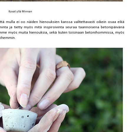
Kuvat yllä Minnan
 mulla ei oo näiden hienouksien kanssa valitettavasti oikein osaa eikä
haninta ja tietty myös mitä inspiroivinta seuraa taannoisena
betonipäivänä
saimme myös muita hienouksia, sekä
kuten toisinaan betonihommissa
, myös
myöhemmin.