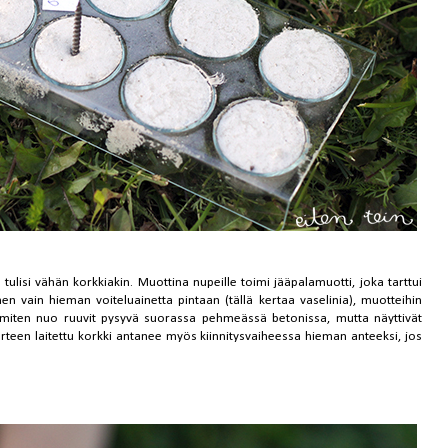
n tulisi vähän korkkiakin. Muottina nupeille toimi jääpalamuotti, joka tarttui
hen vain hieman voiteluainetta pintaan (tällä kertaa vaselinia), muotteihin
tä miten nuo ruuvit pysyvä suorassa pehmeässä betonissa, mutta näyttivät
rteen laitettu korkki antanee myös kiinnitysvaiheessa hieman anteeksi, jos