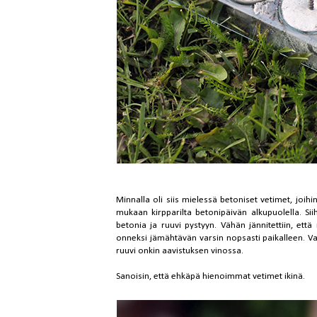
Minnalla oli siis mielessä betoniset vetimet, joihi
mukaan kirpparilta betonipäivän alkupuolella. Sii
betonia ja ruuvi pystyyn. Vähän jännitettiin, et
onneksi jämähtävän varsin nopsasti paikalleen. Va
ruuvi onkin aavistuksen vinossa.
Sanoisin, että ehkäpä hienoimmat vetimet ikinä.