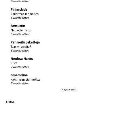
6 vuotta sitten
Pinjacolada
Christmas memories
6 vuotta sitten
Sormustin
Neulottu matto
6 vuotta sitten
Pehmeitä paketteja
Taas villapaita!
6 vuotta sitten
Neulova Narttu
Piste
7 vuotta sitten
novamelina
Kaksi kaunista mekkoa
7 vuotta sitten
Näytä kaikki
LUKIJAT