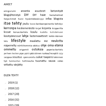
AIHEET
arvonta
asusteet
betonityöt
amigurumi
DIY
blogiyhteistyö
DIY häät
hamahelmet
infoa blogista
heijastimet
huivi
hyväntekeväisyys
itse tehty
joulu
kankaanpainanta
kehräys
kaava
kerronpa
keskeneräistä
kirjonta
kirjat
kirpparilta
kissat
koulu
koruaskartelu
kudottu
kutistemuovi
lahja
käsityömessut
lastenvaatteet
leikki-ikäinen
lifestyle
neulottu
maalattu
me
lelu
ohje
oma elämä
näperrelty
nörttihommia
odotus
ommeltu
ostoksia
origamit
paperiaskartelu
pipo
pääsiäinen
ruokaa/reseptit
perheen kesken
pyörä
ryijy
sisustus
sukat
taapero
saippua
sponsoroitu
tekninen
tuunattu
vauva
työ
tunnustus
tuttinauha
video
virkattu
värjätty
EILEN TEHTY
►
2019
(1)
►
2018
(12)
►
2017
(20)
►
2016
(32)
►
2015
(39)