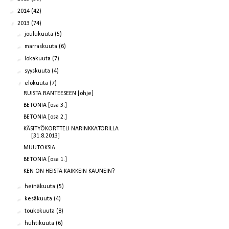
►
2014
(42)
▼
2013
(74)
►
joulukuuta
(5)
►
marraskuuta
(6)
►
lokakuuta
(7)
►
syyskuuta
(4)
▼
elokuuta
(7)
RUISTA RANTEESEEN [ohje]
BETONIA [osa 3.]
BETONIA [osa 2.]
KÄSITYÖKORTTELI NARINKKATORILLA
[31.8.2013]
MUUTOKSIA
BETONIA [osa 1.]
KEN ON HEISTÄ KAIKKEIN KAUNEIN?
►
heinäkuuta
(5)
►
kesäkuuta
(4)
►
toukokuuta
(8)
►
huhtikuuta
(6)