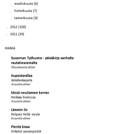
►
maaliskuuta
(6)
►
helmikuuta
(7)
►
tammikuuta
(9)
►
2012
(100)
►
2011
(30)
IHANIA
Susannan Työhuone - päiväkirja vanhalta
rautatieasemalta
9 kuukautta sitten
Hupsistarallaa
Jämälankapaita
4 vuotta sitten
Missä neuloimme kerran
Hiekkaa hiuksissa
4 vuotta sitten
Lämmin ilo
Helpoin Hellä -neule
6 vuotta sitten
Pientä kivaa
Virkatut vauvanpeitot