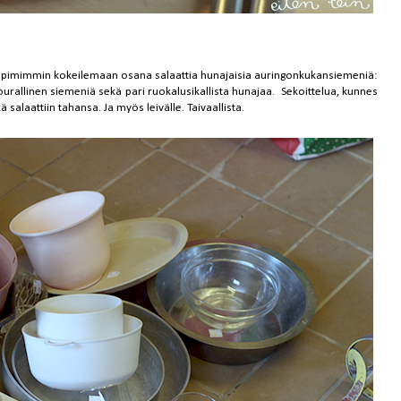
ämpimimmin kokeilemaan osana salaattia hunajaisia auringonkukansiemeniä:
urallinen siemeniä sekä pari ruokalusikallista hunajaa. Sekoittelua, kunnes
salaattiin tahansa. Ja myös leivälle. Taivaallista.