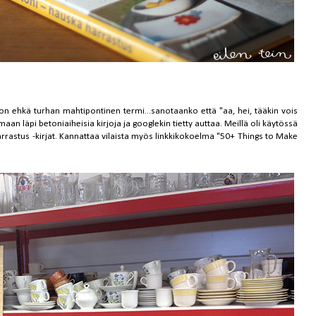
 on ehkä turhan mahtipontinen termi...sanotaanko että "aa, hei, tääkin vois
lemaan läpi betoniaiheisia kirjoja ja googlekin tietty auttaa. Meillä oli käytössä
arrastus
-kirjat. Kannattaa vilaista myös linkkikokoelma "
50+ Things to Make