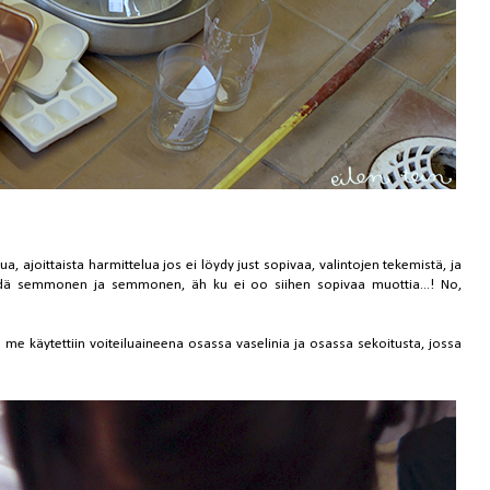
ua, ajoittaista harmittelua jos ei löydy just sopivaa, valintojen tekemistä, ja
ehdä semmonen ja semmonen, äh ku ei oo siihen sopivaa muottia...! No,
taa me käytettiin voiteiluaineena osassa vaselinia ja osassa sekoitusta, jossa