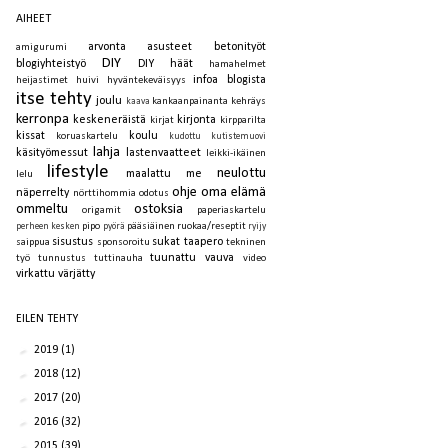
AIHEET
arvonta
asusteet
betonityöt
amigurumi
DIY
blogiyhteistyö
DIY häät
hamahelmet
infoa blogista
heijastimet
huivi
hyväntekeväisyys
itse tehty
joulu
kankaanpainanta
kehräys
kaava
kerronpa
keskeneräistä
kirjonta
kirjat
kirpparilta
kissat
koulu
koruaskartelu
kudottu
kutistemuovi
lahja
käsityömessut
lastenvaatteet
leikki-ikäinen
lifestyle
neulottu
maalattu
me
lelu
ohje
oma elämä
näperrelty
nörttihommia
odotus
ommeltu
ostoksia
origamit
paperiaskartelu
pipo
pääsiäinen
ruokaa/reseptit
perheen kesken
pyörä
ryijy
sisustus
sukat
taapero
saippua
sponsoroitu
tekninen
tuunattu
vauva
työ
tunnustus
tuttinauha
video
virkattu
värjätty
EILEN TEHTY
►
2019
(1)
►
2018
(12)
►
2017
(20)
►
2016
(32)
►
2015
(39)