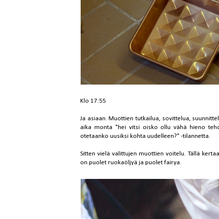
Klo 17:55
Ja asiaan. Muottien tutkailua, sovittelua, suunnittel
aika monta "hei vitsi oisko ollu vähä hieno t
otetaanko uusiksi kohta uudelleen?" -tilannetta.
Sitten vielä valittujen muottien voitelu. Tällä ker
on puolet ruokaöljyä ja puolet fairya.