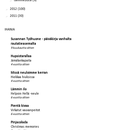
►
tammikuuta
(9)
►
2012
(100)
►
2011
(30)
IHANIA
Susannan Työhuone - päiväkirja vanhalta
rautatieasemalta
9 kuukautta sitten
Hupsistarallaa
Jämälankapaita
4 vuotta sitten
Missä neuloimme kerran
Hiekkaa hiuksissa
4 vuotta sitten
Lämmin ilo
Helpoin Hellä -neule
6 vuotta sitten
Pientä kivaa
Virkatut vauvanpeitot
6 vuotta sitten
Pinjacolada
Christmas memories