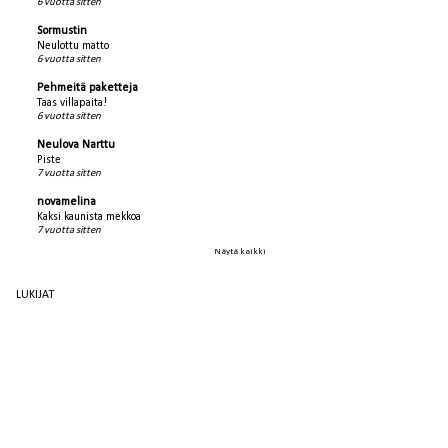
6 vuotta sitten
Sormustin
Neulottu matto
6 vuotta sitten
Pehmeitä paketteja
Taas villapaita!
6 vuotta sitten
Neulova Narttu
Piste
7 vuotta sitten
novamelina
Kaksi kaunista mekkoa
7 vuotta sitten
Näytä kaikki
LUKIJAT