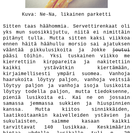
Kuva: Ne-Na,
likainen parketti
Sitten taas häähommia. Servettirenkaat oli
yks mun suosikkijuttu, niitä ei nimittäin
pitänyt tulla. Mutta sitten kaksi viikkoa
ennen häitä häähullu morsio sai ajatuksen
vääntää pikkulusikoita ja Jokke
joutui
pääsi töihin. Yksi tuskainen viikko me
kierrettiin kirppareita ja nakitettiin
kaikki ystävätkin kiertämään,
kirjaimellisesti ympäri suomea. Vanhoja
haarukoita löytyy paljon, vanhoja veitsiä
löytyy paljon ja vanhoja isoja lusikoita
löytyy todella paljon, mutta tiedoksenne,
pieniä lusikoita ei. Kai ne on jossain
samassa jemmassa sukkien ja hiuspinnien
kanssa. Mutta kiitos sinnikkäiden,
laatikoitaankin kaivelleiden ystävien ja
sukulaisten, saimme kasaan kaikki
tarvittavat 140 lusikkaa. Keskimäärin