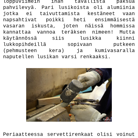
loppuviimein ihan tavallista paksua
pahvilevyä. Pari lusikoista oli alumiinia
jotka ei taivuttamista kestäneet vaan
napsahtivat poikki heti ensimmäisestä
vasaran iskusta, joten näissä hommissa
kannattaa vannoa teräksen nimeen! Mutta
käytännössä siis lusikka kiinni
lukkopihdeillä sopivaan putkeen
(pehmusteen kera) ja kumivasaralla
naputellen lusikan varsi renkaaksi.
Periaatteessa servettirenkaat olisi voinut