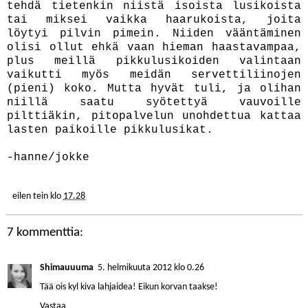
tehdä tietenkin niistä isoista lusikoista
tai miksei vaikka haarukoista, joita
löytyi pilvin pimein. Niiden vääntäminen
olisi ollut ehkä vaan hieman haastavampaa,
plus meillä pikkulusikoiden valintaan
vaikutti myös meidän servettiliinojen
(pieni) koko. Mutta hyvät tuli, ja olihan
niillä saatu syötettyä vauvoille
pilttiäkin, pitopalvelun unohdettua kattaa
lasten paikoille pikkulusikat.
-hanne/jokke
eilen tein
klo
17.28
7 kommenttia:
Shimauuuma
5. helmikuuta 2012 klo 0.26
Tää ois kyl kiva lahjaidea! Eikun korvan taakse!
Vastaa