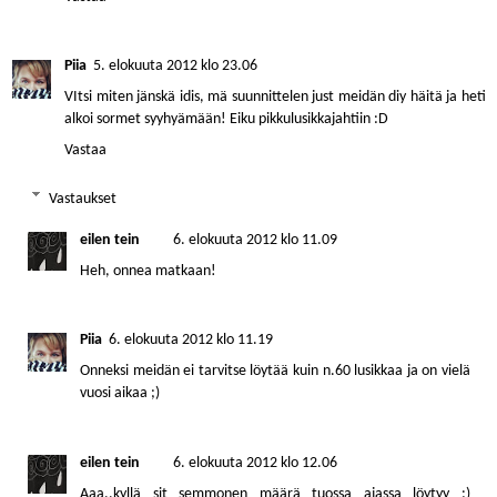
Piia
5. elokuuta 2012 klo 23.06
VItsi miten jänskä idis, mä suunnittelen just meidän diy häitä ja heti
alkoi sormet syyhyämään! Eiku pikkulusikkajahtiin :D
Vastaa
Vastaukset
eilen tein
6. elokuuta 2012 klo 11.09
Heh, onnea matkaan!
Piia
6. elokuuta 2012 klo 11.19
Onneksi meidän ei tarvitse löytää kuin n.60 lusikkaa ja on vielä
vuosi aikaa ;)
eilen tein
6. elokuuta 2012 klo 12.06
Aaa..kyllä sit semmonen määrä tuossa ajassa löytyy :)