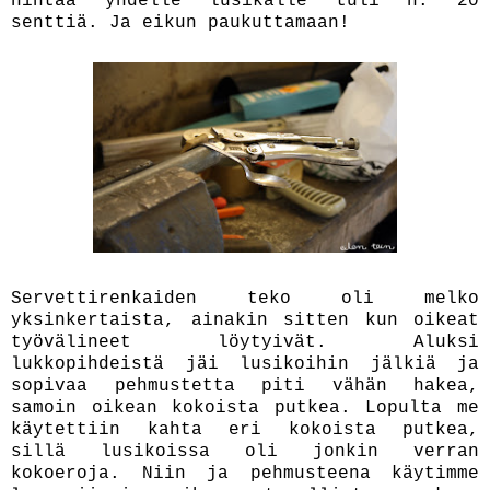
hintaa yhdelle lusikalle tuli n. 20
senttiä. Ja eikun paukuttamaan!
Servettirenkaiden teko oli melko
yksinkertaista, ainakin sitten kun oikeat
työvälineet löytyivät. Aluksi
lukkopihdeistä jäi lusikoihin jälkiä ja
sopivaa pehmustetta piti vähän hakea,
samoin oikean kokoista putkea. Lopulta me
käytettiin kahta eri kokoista putkea,
sillä lusikoissa oli jonkin verran
kokoeroja. Niin ja pehmusteena käytimme