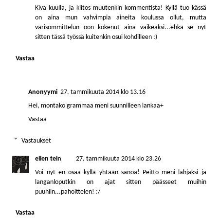
Kiva kuulla, ja kiitos muutenkin kommentista! Kyllä tuo kässä
on aina mun vahvimpia aineita koulussa ollut, mutta
värisommittelun oon kokenut aina vaikeaksi...ehkä se nyt
sitten tässä työssä kuitenkin osui kohdilleen :)
Vastaa
Anonyymi
27. tammikuuta 2014 klo 13.16
Hei, montako grammaa meni suunnilleen lankaa+
Vastaa
Vastaukset
eilen tein
27. tammikuuta 2014 klo 23.26
Voi nyt en osaa kyllä yhtään sanoa! Peitto meni lahjaksi ja
langanloputkin on ajat sitten päässeet muihin
puuhiin...pahoittelen! :/
Vastaa