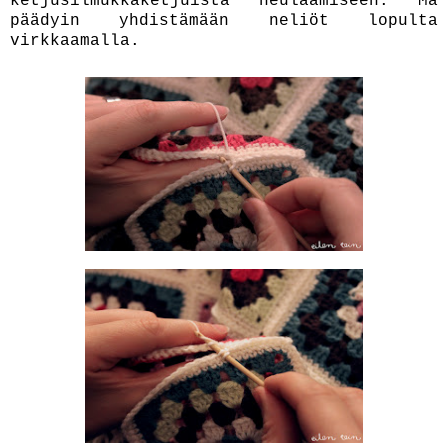
ketjusilmukkaketjuista neulaamiseen. Mä
päädyin yhdistämään neliöt lopulta
virkkaamalla.