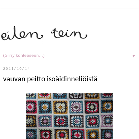
▼
2011/10/14
vauvan peitto isoäidinneliöistä