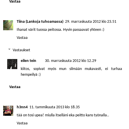
Vastaa
Tiina (Lankoja tuhoamassa)
29. marraskuuta 2012 klo 23.51
Ihanat värit tuossa peitossa. Hyvin passaavat yhteen :)
Vastaa
Vastaukset
eilen tein
30. marraskuuta 2012 klo 12.29
kiitos, sopivat myös mun silmään mukavasti, ei turhaa
hempeilyä :)
Vastaa
h3nn4
11. tammikuuta 2013 klo 18.35
tää on tosi upea! miulla itselläni eka peitto kans työnalla..
Vastaa