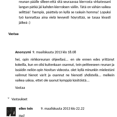
reunan päälle silleen että sitä seuraavaa kierrosta virkatessani
langan pätkä jäi kahden kierroksen väliin. Tätä on vähän vaikea
selittää! Tsempiä, päättely on kyllä se raskain homma! Lopuksi
työ kannattaa aina vielä kevyesti höyryttää, se tasaa kivasti
jälkeä :)
Vastaa
Anonyymi
9. maaliskuuta 2013 klo 18.08
hei, opin nirkkoreunan ohjeellasi... en ole ennen edes yrittänyt
kokeilla, kun en olisi kuitenkaan osannut, tein peitteeseen reunan ja
isoäidin neliön opin Novitan videosta. olet kyllä minunkin mielestäni
valinnut hienot värit ja osannut ne hienosti yhdistellä... melkein
vaikea uskoa, ettet ole saanut kymppiä käsitöistä...
Vastaa
Vastaukset
eilen tein
9. maaliskuuta 2013 klo 22.22
Hei!