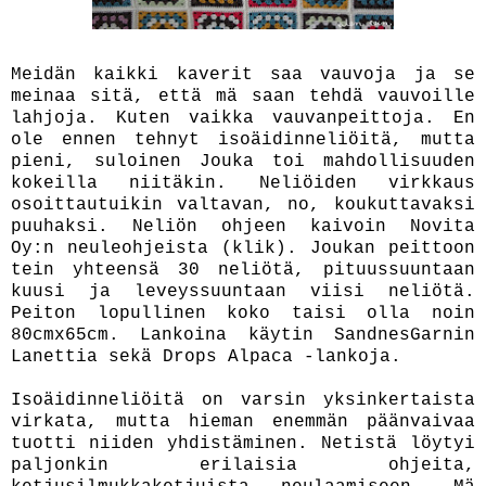
Meidän kaikki kaverit saa vauvoja ja se
meinaa sitä, että mä saan tehdä vauvoille
lahjoja. Kuten vaikka vauvanpeittoja. En
ole ennen tehnyt isoäidinneliöitä, mutta
pieni, suloinen Jouka toi mahdollisuuden
kokeilla niitäkin. Neliöiden virkkaus
osoittautuikin valtavan, no, koukuttavaksi
puuhaksi. Neliön ohjeen kaivoin Novita
Oy:n neuleohjeista
(klik).
Joukan peittoon
tein yhteensä 30 neliötä, pituussuuntaan
kuusi ja leveyssuuntaan viisi neliötä.
Peiton lopullinen koko taisi olla noin
80cmx65cm. Lankoina käytin SandnesGarnin
Lanettia sekä Drops Alpaca -lankoja.
Isoäidinneliöitä on varsin yksinkertaista
virkata, mutta hieman enemmän päänvaivaa
tuotti niiden yhdistäminen. Netistä löytyi
paljonkin erilaisia ohjeita,