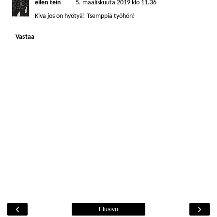
eilen tein
5. maaliskuuta 2019 klo 11.36
Kiva jos on hyötyä! Tsemppiä työhön!
Vastaa
‹
›
Etusivu