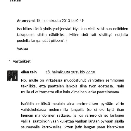
Vastaa
Anonyymi
18. helmikuuta 2013 klo 0.49
Iso kiitos tästä yhdistysohjeesta! Nyt kun vielä saisi nuo neliöiden
takapuolet siistin näköisiksi.. Miten sinä sait siistittyä nurjalta
puolelta langanpäät piiloon? :)
Vastaa
Vastaukset
eilen tein
18. helmikuuta 2013 klo 22.10
No, mulle on virkatessa muodostunut vähitellen semmonen
tekniikka, että päättelen lankoja siinä työn edetessä. Näin
mulla ei välttämättä ollut kuin viimeinen lanka pääteltävänä.
Isoäidin neliöissä neuloin aina ensimmäisen pylvään värin
vaihtokohdassa molemmilla langoilla (se ei ole kyllä ihan
hienoin mahdollinen ratkaisu...ja jos väriero oli iso lankojen
välillä, saatoinkin vaan kuljettaa vanhan langan pylvään sisällä
seuraavalle kerrokselle). Sitten jätin langan pään kierroksen