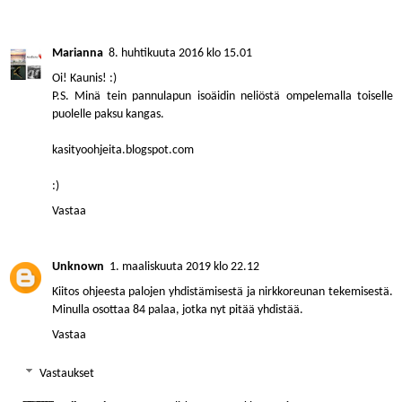
Marianna
8. huhtikuuta 2016 klo 15.01
Oi! Kaunis! :)
P.S. Minä tein pannulapun isoäidin neliöstä ompelemalla toiselle
puolelle paksu kangas.
kasityoohjeita.blogspot.com
:)
Vastaa
Unknown
1. maaliskuuta 2019 klo 22.12
Kiitos ohjeesta palojen yhdistämisestä ja nirkkoreunan tekemisestä.
Minulla osottaa 84 palaa, jotka nyt pitää yhdistää.
Vastaa
Vastaukset