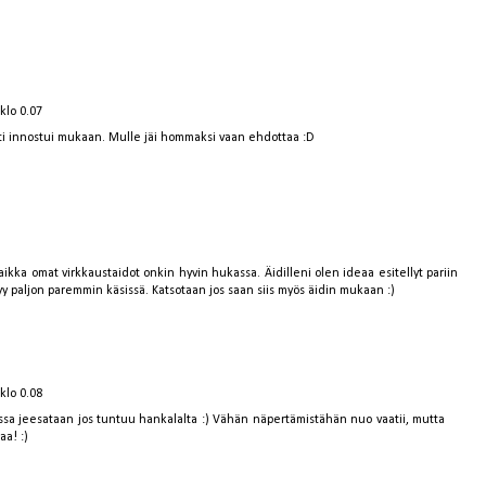
klo 0.07
ti innostui mukaan. Mulle jäi hommaksi vaan ehdottaa :D
ikka omat virkkaustaidot onkin hyvin hukassa. Äidilleni olen ideaa esitellyt pariin
y paljon paremmin käsissä. Katsotaan jos saan siis myös äidin mukaan :)
klo 0.08
ssa jeesataan jos tuntuu hankalalta :) Vähän näpertämistähän nuo vaatii, mutta
a! :)