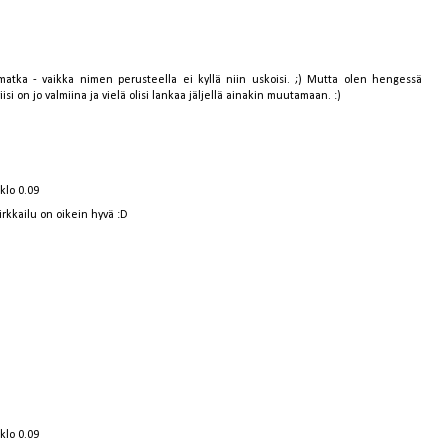
atka - vaikka nimen perusteella ei kyllä niin uskoisi. ;) Mutta olen hengessä
si on jo valmiina ja vielä olisi lankaa jäljellä ainakin muutamaan. :)
klo 0.09
rkkailu on oikein hyvä :D
klo 0.09