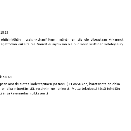
 18.55
n, ehtisinköhän... osaisinkohan? Hmm.. mähän en siis ole oikeastaan virkannut
järjettömän vaikeita ole. Vauvat ei myöskään ole niin kovin kriittinen kohdeyleisö,
klo 0.48
paan ainaski auttaa kädestäpitäen jos tarvii :) Ei oo vaikee, haastavinta on ehkä
, on aika näpertämistä, varsinkin noi lonkerot. Mutta teknisesti tässä tehdään
ätään ja kavennetaan pikkasen :)