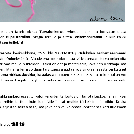
ä! Kuulun facebookissa
Turvalonkerot
-ryhmään ja sieltä bongasin tässä
 sen
Hupsistarallaa
-blogin Terhille ja sitten
Lankamaailmaan
. Ja kun kaikki
ä sen teillekin!
eroita keskiviikkona, 25.5. klo 17:00-19:30, Oulukylän Lankamaailmaan!
gin Oulunkylästä. Ajatuksena on kokoontua virkkaamaan turvalonkeroita
oaa meille puitteiden lisäksi ohjeet ja materiaalit, jokainen virkkaaja saa
en. Minä ja Terhi voidaan tarvittaessa auttaa, jos virkkaamisesta on kulunut
a
oma virkkauskoukku
, käsialasta riippuen 2,5, 3 tai 3,5. Tai toki koukun voi
kohtaa viiden jälkeen, yhden lonkeroisen virkkaamiseen menee ehkäpä tunti.
 pähkinänkuoressa, turvalonkeroiden tarkoitus on tarjota keskosille ja miksei
a mihin tarttua, kuin happiviiksiin tai muihin tärkeisiin piuhoihin. Koska
a järjestää sairaalassa, saa jokainen vauva oman lonkeronsa kotiutuessaan
täältä
 löytyy
!