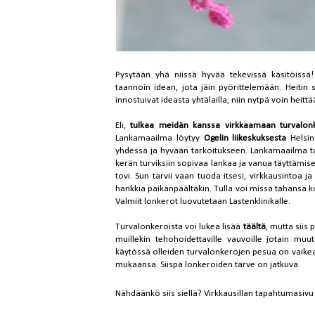
Pysytään yhä niissä hyvää tekevissä käsitöiss
taannoin idean, jota jäin pyörittelemään. Heitin
innostuivat ideasta yhtälailla, niin nytpä voin heittä
Eli,
tulkaa meidän kanssa virkkaamaan turvalonk
Lankamaailma löytyy
Ogelin
liikeskuksesta
Helsin
yhdessä ja hyvään tarkoitukseen. Lankamaailma tarj
kerän turviksiin sopivaa lankaa ja vanua täyttämise
tovi. Sun tarvii vaan tuoda itsesi, virkkausintoa j
hankkia paikanpäältäkin. Tulla voi missä tahansa 
Valmiit lonkerot luovutetaan Lastenklinikalle.
Turvalonkeroista voi lukea lisää
täältä
, mutta siis
muillekin tehohoidettaville vauvoille jotain muut
käytössä olleiden turvalonkerojen pesua on vaike
mukaansa. Siispä lonkeroiden tarve on jatkuva.
Nähdäänkö siis siellä? Virkkausillan tapahtumasivu