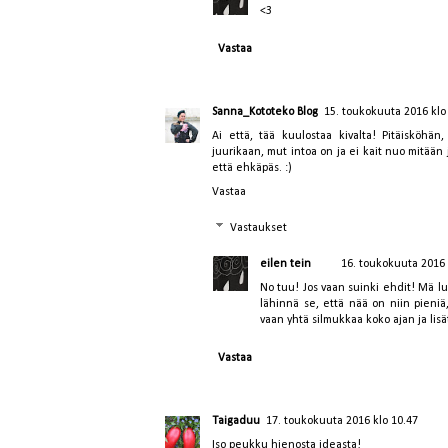
<3
Vastaa
Sanna_Kototeko Blog
15. toukokuuta 2016 klo
Ai että, tää kuulostaa kivalta! Pitäisköhä
juurikaan, mut intoa on ja ei kait nuo mitään 
että ehkäpäs. :)
Vastaa
Vastaukset
eilen tein
16. toukokuuta 2016 
No tuu! Jos vaan suinki ehdit! Mä lu
lähinnä se, että nää on niin pieniä
vaan yhtä silmukkaa koko ajan ja lis
Vastaa
Taigaduu
17. toukokuuta 2016 klo 10.47
Iso peukku hienosta ideasta!