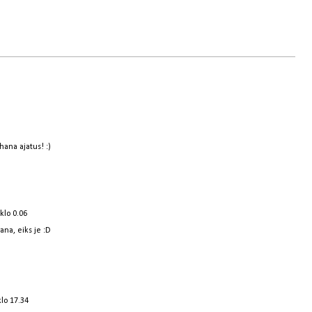
hana ajatus! :)
klo 0.06
na, eiks je :D
lo 17.34