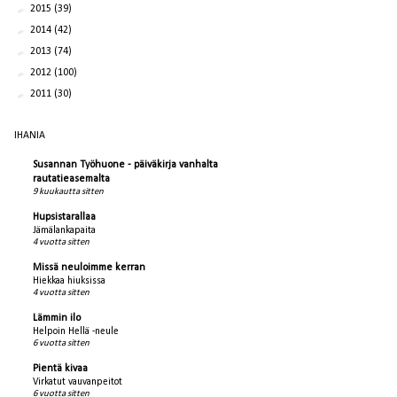
►
2015
(39)
►
2014
(42)
►
2013
(74)
►
2012
(100)
►
2011
(30)
IHANIA
Susannan Työhuone - päiväkirja vanhalta
rautatieasemalta
9 kuukautta sitten
Hupsistarallaa
Jämälankapaita
4 vuotta sitten
Missä neuloimme kerran
Hiekkaa hiuksissa
4 vuotta sitten
Lämmin ilo
Helpoin Hellä -neule
6 vuotta sitten
Pientä kivaa
Virkatut vauvanpeitot
6 vuotta sitten