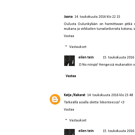
Jaana
14. toukokuuta 2016 klo 22.15
Oulusta Oulunkylään on harmittavan pitkä m
mukana ja virkkailen turvalonkeroita kotona; vii
Vastaa
Vastaukset
eilen tein
15. toukokuuta 2016 
:D No niinpä! Hengessä mukanakin vi
Vastaa
Katja /Kakarat
14. toukokuuta 2016 klo 23.48
Tärkeällä asialla olette liikenteessä! <3
Vastaa
Vastaukset
eilen tein
15. toukokuuta 2016 