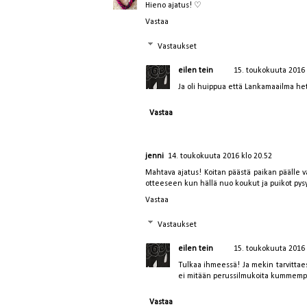
Hieno ajatus! ♡
Vastaa
Vastaukset
eilen tein
15. toukokuuta 2016 
Ja oli huippua että Lankamaailma he
Vastaa
jenni
14. toukokuuta 2016 klo 20.52
Mahtava ajatus! Koitan päästä paikan päälle va
otteeseen kun hällä nuo koukut ja puikot pysy
Vastaa
Vastaukset
eilen tein
15. toukokuuta 2016 
Tulkaa ihmeessä! Ja mekin tarvittae
ei mitään perussilmukoita kummempa
Vastaa