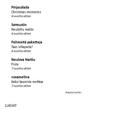
Pinjacolada
Christmas memories
6 vuotta sitten
Sormustin
Neulottu matto
6 vuotta sitten
Pehmeitä paketteja
Taas villapaita!
6 vuotta sitten
Neulova Narttu
Piste
7 vuotta sitten
novamelina
Kaksi kaunista mekkoa
7 vuotta sitten
Näytä kaikki
LUKIJAT