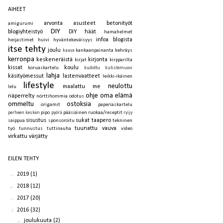
AIHEET
arvonta
asusteet
betonityöt
amigurumi
DIY
blogiyhteistyö
DIY häät
hamahelmet
infoa blogista
heijastimet
huivi
hyväntekeväisyys
itse tehty
joulu
kankaanpainanta
kehräys
kaava
kerronpa
keskeneräistä
kirjonta
kirjat
kirpparilta
kissat
koulu
koruaskartelu
kudottu
kutistemuovi
lahja
käsityömessut
lastenvaatteet
leikki-ikäinen
lifestyle
neulottu
maalattu
me
lelu
ohje
oma elämä
näperrelty
nörttihommia
odotus
ommeltu
ostoksia
origamit
paperiaskartelu
pipo
pääsiäinen
ruokaa/reseptit
perheen kesken
pyörä
ryijy
sisustus
sukat
taapero
saippua
sponsoroitu
tekninen
tuunattu
vauva
työ
tunnustus
tuttinauha
video
virkattu
värjätty
EILEN TEHTY
►
2019
(1)
►
2018
(12)
►
2017
(20)
▼
2016
(32)
►
joulukuuta
(2)