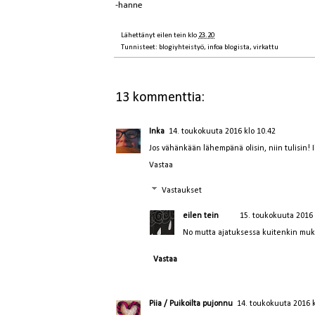
-hanne
Lähettänyt
eilen tein
klo
23.20
Tunnisteet:
blogiyhteistyö
,
infoa blogista
,
virkattu
13 kommenttia:
Inka
14. toukokuuta 2016 klo 10.42
Jos vähänkään lähempänä olisin, niin tulisin! I
Vastaa
Vastaukset
eilen tein
15. toukokuuta 2016 
No mutta ajatuksessa kuitenkin muka
Vastaa
Piia / Puikoilta pujonnu
14. toukokuuta 2016 k