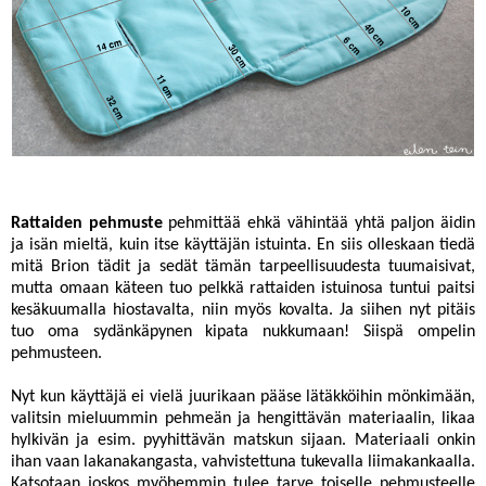
Rattaiden pehmuste
pehmittää ehkä vähintää yhtä paljon äidin
ja isän mieltä, kuin itse käyttäjän istuinta. En siis olleskaan tiedä
mitä Brion tädit ja sedät tämän tarpeellisuudesta tuumaisivat,
mutta omaan käteen tuo pelkkä rattaiden istuinosa tuntui paitsi
kesäkuumalla hiostavalta, niin myös kovalta. Ja siihen nyt pitäis
tuo oma sydänkäpynen kipata nukkumaan! Siispä ompelin
pehmusteen.
Nyt kun käyttäjä ei vielä juurikaan pääse lätäkköihin mönkimään,
valitsin mieluummin pehmeän ja hengittävän materiaalin, likaa
hylkivän ja esim. pyyhittävän matskun sijaan. Materiaali onkin
ihan vaan lakanakangasta, vahvistettuna tukevalla liimakankaalla.
Katsotaan joskos myöhemmin tulee tarve toiselle pehmusteelle