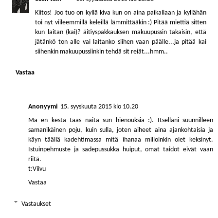
Kiitos! Joo tuo on kyllä kiva kun on aina paikallaan ja kyllähän
toi nyt viileemmillä keleillä lämmittääkin :) Pitää miettiä sitten
kun laitan (kai)? äitiyspakkauksen makuupussin takaisin, että
jätänkö ton alle vai laitanko siihen vaan päälle...ja pitää kai
siihenkin makuupussiinkin tehdä sit reiät...hmm..
Vastaa
Anonyymi
15. syyskuuta 2015 klo 10.20
Mä en kestä taas näitä sun hienouksia :). Itselläni suunnilleen
samanikäinen poju, kuin sulla, joten aiheet aina ajankohtaisia ja
käyn täällä kadehtimassa mitä ihanaa milloinkin olet keksinyt.
Istuinpehmuste ja sadepussukka huiput, omat taidot eivät vaan
riitä.
t:Viivu
Vastaa
Vastaukset