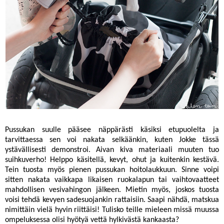
Pussukan suulle pääsee näppärästi käsiksi etupuolelta ja
tarvittaessa sen voi nakata selkäänkin, kuten Jokke tässä
ystävällisesti demonstroi. Aivan kiva materiaali muuten tuo
suihkuverho! Helppo käsitellä, kevyt, ohut ja kuitenkin kestävä.
Tein tuosta myös pienen pussukan hoitolaukkuun. Sinne voipi
sitten nakata vaikkapa likaisen ruokalapun tai vaihtovaatteet
mahdollisen vesivahingon jälkeen. Mietin myös, joskos tuosta
voisi tehdä kevyen sadesuojankin rattaisiin. Saapi nähdä, matskua
nimittäin vielä hyvin riittäisi! Tulisko teille mieleen missä muussa
ompeluksessa olisi hyötyä vettä hylkivästä kankaasta?