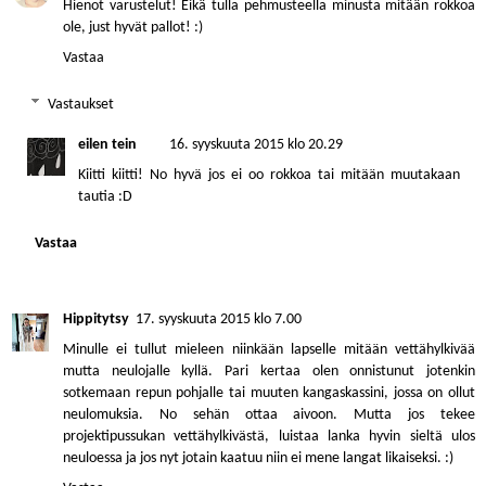
Hienot varustelut! Eikä tulla pehmusteella minusta mitään rokkoa
ole, just hyvät pallot! :)
Vastaa
Vastaukset
eilen tein
16. syyskuuta 2015 klo 20.29
Kiitti kiitti! No hyvä jos ei oo rokkoa tai mitään muutakaan
tautia :D
Vastaa
Hippitytsy
17. syyskuuta 2015 klo 7.00
Minulle ei tullut mieleen niinkään lapselle mitään vettähylkivää
mutta neulojalle kyllä. Pari kertaa olen onnistunut jotenkin
sotkemaan repun pohjalle tai muuten kangaskassini, jossa on ollut
neulomuksia. No sehän ottaa aivoon. Mutta jos tekee
projektipussukan vettähylkivästä, luistaa lanka hyvin sieltä ulos
neuloessa ja jos nyt jotain kaatuu niin ei mene langat likaiseksi. :)