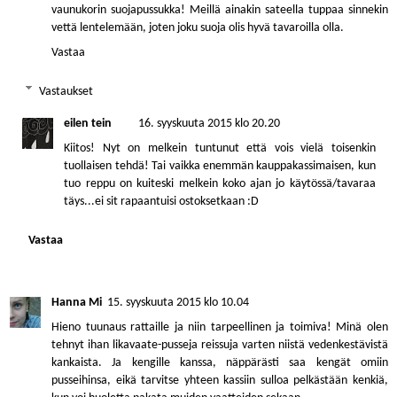
vaunukorin suojapussukka! Meillä ainakin sateella tuppaa sinnekin
vettä lentelemään, joten joku suoja olis hyvä tavaroilla olla.
Vastaa
Vastaukset
eilen tein
16. syyskuuta 2015 klo 20.20
Kiitos! Nyt on melkein tuntunut että vois vielä toisenkin
tuollaisen tehdä! Tai vaikka enemmän kauppakassimaisen, kun
tuo reppu on kuiteski melkein koko ajan jo käytössä/tavaraa
täys...ei sit rapaantuisi ostoksetkaan :D
Vastaa
Hanna Mi
15. syyskuuta 2015 klo 10.04
Hieno tuunaus rattaille ja niin tarpeellinen ja toimiva! Minä olen
tehnyt ihan likavaate-pusseja reissuja varten niistä vedenkestävistä
kankaista. Ja kengille kanssa, näppärästi saa kengät omiin
pusseihinsa, eikä tarvitse yhteen kassiin sulloa pelkästään kenkiä,