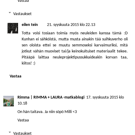
Vastaa
Vastaukset
eilen tein
21. syyskuuta 2015 klo 22.13
Totta voisi tosiaan toimia myös neuleiden kanssa tämä :D
Kunhan ei sähköistä, mutta musta ainakin tää suihkuverho oli
sen oloista ettei se muutu semmoseksi karvaimuriksi, mitä
jotkut vähän muoviset tai/ja keinokuituiset materiaalit tekee.
Pitääpä laittaa neuleprojektipussukkaideakin korvan taa,
kiitos! :)
Vastaa
Rimma | RIMMA + LAURA -matkablogi
17. syyskuuta 2015 klo
10.18
On hän taitava. Ja niin söpö Milli <3
Vastaa
Vastaukset