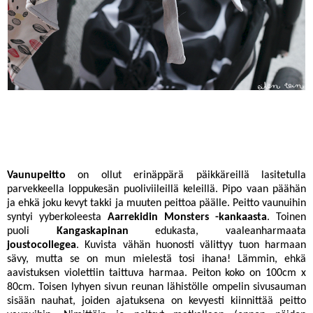
Vaunupeitto
on ollut erinäppärä päikkäreillä lasitetulla
parvekkeella loppukesän puoliviileillä keleillä. Pipo vaan päähän
ja ehkä joku kevyt takki ja muuten peittoa päälle. Peitto vaunuihin
syntyi yyberkoleesta
Aarrekidin Monsters -kankaasta
. Toinen
puoli
Kangaskapinan
edukasta, vaaleanharmaata
joustocollegea
. Kuvista vähän huonosti välittyy tuon harmaan
sävy, mutta se on mun mielestä tosi ihana! Lämmin, ehkä
aavistuksen violettiin taittuva harmaa. Peiton koko on 100cm x
80cm. Toisen lyhyen sivun reunan lähistölle ompelin sivusauman
sisään nauhat, joiden ajatuksena on kevyesti kiinnittää peitto