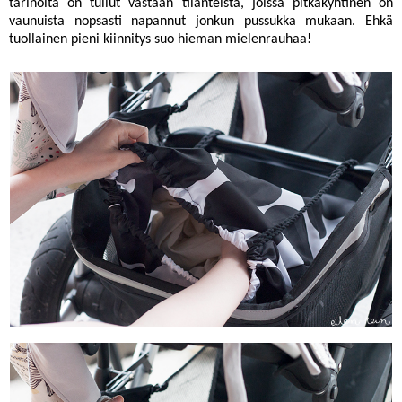
tarinoita on tullut vastaan tilanteista, joissa pitkäkyntinen on
vaunuista nopsasti napannut jonkun pussukka mukaan. Ehkä
tuollainen pieni kiinnitys suo hieman mielenrauhaa!