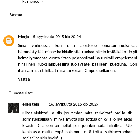
kylmenee :)
Vastaa
Merja
15. syyskuuta 2015 klo 20.24
Siinä vaiheessa, kun piltti aloittelee omatoimiruokailua,
hämmästyttää minne kaikkialle sitä ruokaa oikein leviääkään. Jo yli
kolmekymmentä vuotta sitten pojanpoikani isä ruokaili ompelemani
hihallinen ruokalappuesiliina-suojavaate päälleen puettuna. Oon
ihan varma, et hiffaat mitä tarkoitan. Ompele sellainen.
Vastaa
Vastaukset
eilen tein
16. syyskuuta 2015 klo 20.27
Kiitos vinkistä! Ja siis joo tiedän mitä tarkoitat! Meillä siis
sormiruokaillaan, minkä myötä sitä sotkua on kyllä jo nyt aikas
kivasti :D Ja oon ommellut pari juurikin noita hihallisia PUL-
kankaasta mutta enpä hokannut että totta, suihkuverhohan
sopis siihenkin hyvin! :)