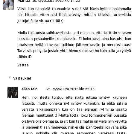
Maritta
18. syyskuuta 2015 klo 14.20
Vitsit kun näppäriä tuunauksia sulla! Mä kävin kyllä äippälomalla
niin hitaalla etten olisi ikinä keksinyt mitään tällaisia tarpeellisia
juttuja! Sulla virtaa riittää :)
Mulla tuli tuosta suihkuverhosta heti mieleen, että tarttisin sellasen
pussukan pesuaineille treenikassiin. Ei koko kassi aina kastuisi, kun
pikaiseen heitän tavarat suihkun jälkeen kassiin ja menoksi taas!
Tarvii siis pongata jostain yhtä hieno suihkuverho kuin sulla ja ryhtyä
töihin :D
Vastaa
Vastaukset
eilen tein
21. syyskuuta 2015 klo 22.15
Heh, no, itestä tuntuu että näitä juttuja syntyy kauheen
hitaasti, mutta onneksi nyt syntyy kuitenkin. Ei ehkä pitäisi
verrata aikaisempaan kun on tää elämän rytmi ja sisältö
hieman muuttunut ;) Mutta totta, joku tommonenkin pussuka
ois hyvä olla olemassa, ja sit kun tää matsu on vielä niin kevyttä
ja pieneen tilaan menevää, niin ei olisi pahitteeksi jos vähä joka
laukun pohjalla olis mukana semmonen varakassi tästä,