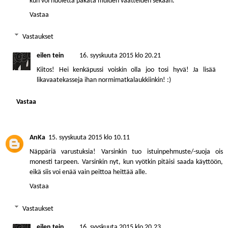
kun voi huoletta pakata muiden vaatteiden sekaan.
Vastaa
Vastaukset
eilen tein
16. syyskuuta 2015 klo 20.21
Kiitos! Hei kenkäpussi voiskin olla joo tosi hyvä! Ja lisää
likavaatekasseja ihan normimatkalaukkiinkin! :)
Vastaa
AnKa
15. syyskuuta 2015 klo 10.11
Näppäriä varustuksia! Varsinkin tuo istuinpehmuste/-suoja ois
monesti tarpeen. Varsinkin nyt, kun vyötkin pitäisi saada käyttöön,
eikä siis voi enää vain peittoa heittää alle.
Vastaa
Vastaukset
eilen tein
16. syyskuuta 2015 klo 20.23