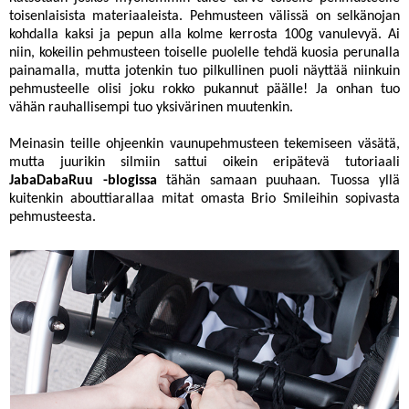
toisenlaisista materiaaleista. Pehmusteen välissä on selkänojan
kohdalla kaksi ja pepun alla kolme kerrosta 100g vanulevyä. Ai
niin, kokeilin pehmusteen toiselle puolelle tehdä kuosia perunalla
painamalla, mutta jotenkin tuo pilkullinen puoli näyttää niinkuin
pehmusteelle olisi joku rokko pukannut päälle! Ja onhan tuo
vähän rauhallisempi tuo yksivärinen muutenkin.
Meinasin teille ohjeenkin vaunupehmusteen tekemiseen väsätä,
mutta juurikin silmiin sattui oikein eripätevä tutoriaali
JabaDabaRuu -blogissa
tähän samaan puuhaan. Tuossa yllä
kuitenkin abouttiarallaa mitat omasta Brio Smileihin sopivasta
pehmusteesta.