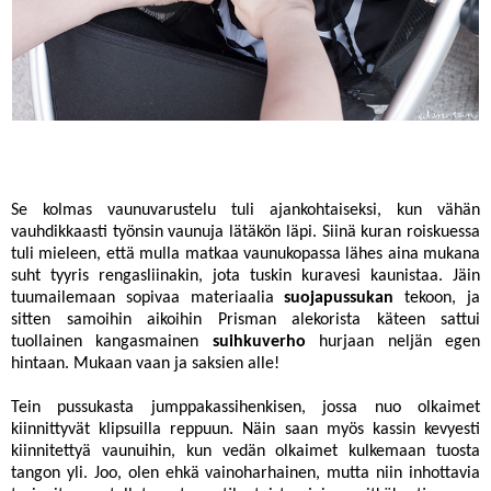
Se kolmas vaunuvarustelu tuli ajankohtaiseksi, kun vähän
vauhdikkaasti työnsin vaunuja lätäkön läpi. Siinä kuran roiskuessa
tuli mieleen, että mulla matkaa vaunukopassa lähes aina mukana
suht tyyris rengasliinakin, jota tuskin kuravesi kaunistaa. Jäin
tuumailemaan sopivaa materiaalia
suojapussukan
tekoon, ja
sitten samoihin aikoihin Prisman alekorista käteen sattui
tuollainen kangasmainen
suihkuverho
hurjaan neljän egen
hintaan. Mukaan vaan ja saksien alle!
Tein pussukasta jumppakassihenkisen, jossa nuo olkaimet
kiinnittyvät klipsuilla reppuun. Näin saan myös kassin kevyesti
kiinnitettyä vaunuihin, kun vedän olkaimet kulkemaan tuosta
tangon yli. Joo, olen ehkä vainoharhainen, mutta niin inhottavia