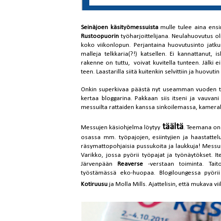
Seinäjoen käsityömessuista
mulle tulee aina ens
Rustoopuorin
työharjoittelijana. Neulahuovutus oli
koko viikonlopun. Perjantaina huovutusinto jatk
malleja telkkaria(?!) katsellen. Ei kannattanut,
rakenne on tuttu, voivat kuvitella tunteen. Jälki ei
teen. Laastarilla siitä kuitenkin selvittiin ja huovut
Onkin superkivaa päästä nyt useamman vuoden tauo
kertaa bloggarina. Pakkaan siis itseni ja vauvani
messuilta rattaiden kanssa sinkoilemassa, kamera
täältä
Messujen käsiohjelma löytyy
. Teemana on 
osassa mm. työpajojen, esiintyjien ja haastatt
räsymattopohjaisia pussukoita ja laukkuja! Messuilt
Varikko, jossa pyörii työpajat ja työnäytökset. 
Järvenpään
Reaverse
-verstaan toiminta. Tait
työstämässä eko-huopaa. Blogiloungessa pyörii
Kotiruusu
ja Molla Mills. Ajattelisin, että mukava