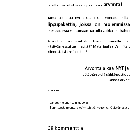
arvonta!
Ja sitten se otsikossa lupaamaani
Tämä toteutuu nyt aikas pika-arvontana, sillä 
lippupakettia, joissa on molemmissa
messupäivää viettämään, tai tulla vaikka itse kaht
Arvontaan voi osallistua kommentoimalla all
käsityömessuilta? Inspistä? Materiaalia? Valmiita 
kiinnostaisi ehkä eniten?
Arvonta alkaa
NYT
ja
Jätäthän vielä sähköpostiosoit
Onnea arvont
-hanne
Lähettänyt
eilen tein
klo
20.23
Tunnisteet:
arvonta
,
blogiyhteistyö
,
kerronpa
,
käsityömessut
68 kommenttia: