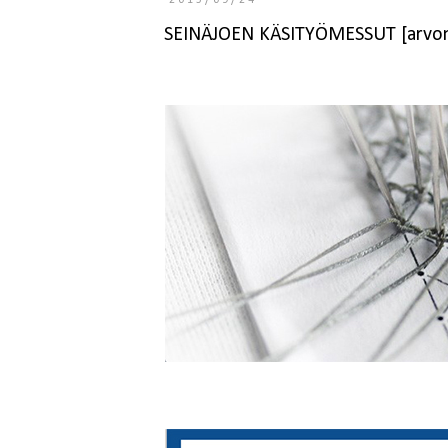
2015/09/24
SEINÄJOEN KÄSITYÖMESSUT [arvon