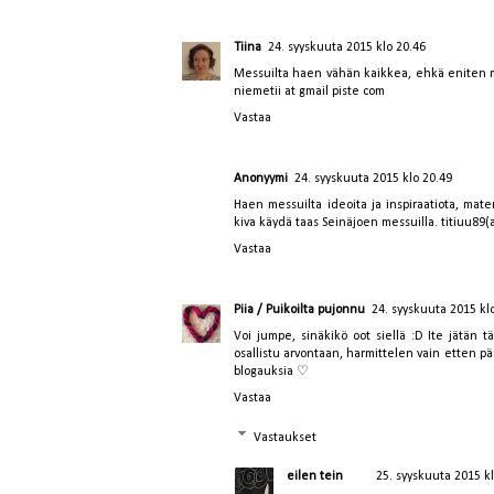
Tiina
24. syyskuuta 2015 klo 20.46
Messuilta haen vähän kaikkea, ehkä eniten mat
niemetii at gmail piste com
Vastaa
Anonyymi
24. syyskuuta 2015 klo 20.49
Haen messuilta ideoita ja inspiraatiota, mat
kiva käydä taas Seinäjoen messuilla. titiuu89(
Vastaa
Piia / Puikoilta pujonnu
24. syyskuuta 2015 kl
Voi jumpe, sinäkikö oot siellä :D Ite jätän t
osallistu arvontaan, harmittelen vain etten pä
blogauksia ♡
Vastaa
Vastaukset
eilen tein
25. syyskuuta 2015 k