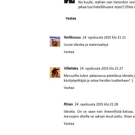
No kuule, mähän oon tietenkin seinäj
pikaa tuo hotellihuone myös!) Ehkä 
Vastaa
Herkkusuu
24. syyskuuta 2015 klo 21.11
Uusia ideoita ja materiaaleja
Vastaa
VillaHaka
24. syyskuuta 2015 klo 21.27
Messuilta tulee pääasiassa poimittua ideoita
käsityöyrittäjiä ja ostaa heidän tuotteitaan! :)
Vastaa
Rhian
24. syyskuuta 2015 klo 21.28
Ideoita. On se vaan niin ihmeellistä katsoa
messujen ohella se syksyn must-juttu. rhian at 
Vastaa