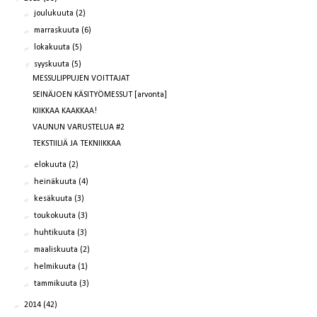
►
joulukuuta
(2)
►
marraskuuta
(6)
►
lokakuuta
(5)
▼
syyskuuta
(5)
MESSULIPPUJEN VOITTAJAT
SEINÄJOEN KÄSITYÖMESSUT [arvonta]
KIIKKAA KAAKKAA!
VAUNUN VARUSTELUA #2
TEKSTIILIÄ JA TEKNIIKKAA
►
elokuuta
(2)
►
heinäkuuta
(4)
►
kesäkuuta
(3)
►
toukokuuta
(3)
►
huhtikuuta
(3)
►
maaliskuuta
(2)
►
helmikuuta
(1)
►
tammikuuta
(3)
►
2014
(42)