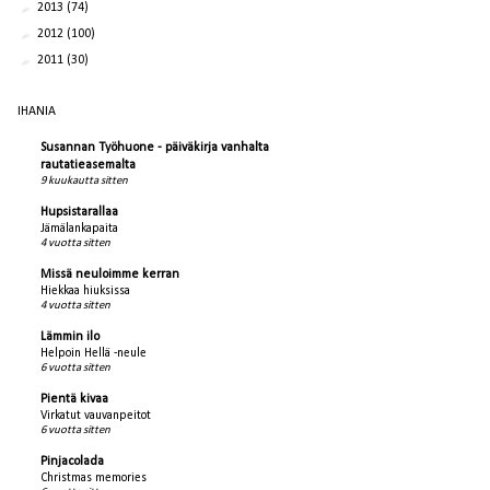
►
2013
(74)
►
2012
(100)
►
2011
(30)
IHANIA
Susannan Työhuone - päiväkirja vanhalta
rautatieasemalta
9 kuukautta sitten
Hupsistarallaa
Jämälankapaita
4 vuotta sitten
Missä neuloimme kerran
Hiekkaa hiuksissa
4 vuotta sitten
Lämmin ilo
Helpoin Hellä -neule
6 vuotta sitten
Pientä kivaa
Virkatut vauvanpeitot
6 vuotta sitten
Pinjacolada
Christmas memories