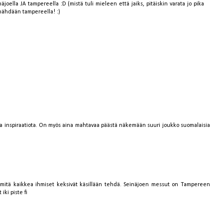
oella JA tampereella :D (mistä tuli mieleen että jaiks, pitäiskin varata jo pika
nähdään tampereella! :)
 ja inspiraatiota. On myös aina mahtavaa päästä näkemään suuri joukko suomalaisia
, mitä kaikkea ihmiset keksivät käsillään tehdä. Seinäjoen messut on Tampereen
iki piste fi