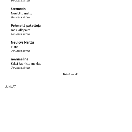
6 vuotta sitten
Sormustin
Neulottu matto
6 vuotta sitten
Pehmeitä paketteja
Taas villapaita!
6 vuotta sitten
Neulova Narttu
Piste
7 vuotta sitten
novamelina
Kaksi kaunista mekkoa
7 vuotta sitten
Näytä kaikki
LUKIJAT