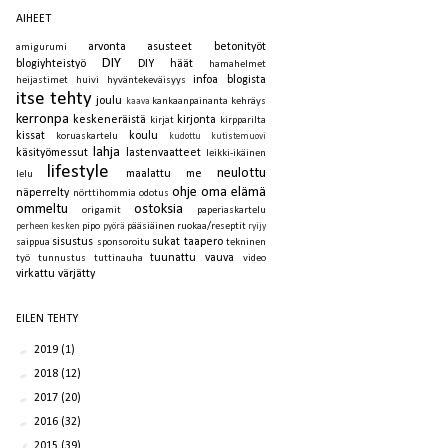
AIHEET
arvonta
asusteet
betonityöt
amigurumi
DIY
blogiyhteistyö
DIY häät
hamahelmet
infoa blogista
heijastimet
huivi
hyväntekeväisyys
itse tehty
joulu
kankaanpainanta
kehräys
kaava
kerronpa
keskeneräistä
kirjonta
kirjat
kirpparilta
kissat
koulu
koruaskartelu
kudottu
kutistemuovi
lahja
käsityömessut
lastenvaatteet
leikki-ikäinen
lifestyle
neulottu
maalattu
me
lelu
ohje
oma elämä
näperrelty
nörttihommia
odotus
ommeltu
ostoksia
origamit
paperiaskartelu
pipo
pääsiäinen
ruokaa/reseptit
perheen kesken
pyörä
ryijy
sisustus
sukat
taapero
saippua
sponsoroitu
tekninen
tuunattu
vauva
työ
tunnustus
tuttinauha
video
virkattu
värjätty
EILEN TEHTY
►
2019
(1)
►
2018
(12)
►
2017
(20)
►
2016
(32)
▼
2015
(39)