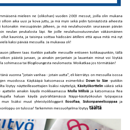
immäisenä mieleen ne (olikohan) vuoden 2003 messut, joilla olin mukana
 silloin aika uusi ja kova juttu, ja mä myin sekä pidin työnäytöstä aiheesta
ui kotonakin messupäivän jälkeen, ja mä neulahuovutin seuraavan päivän
 iskin neulan peukalosta läpi. Ne joille neulahuovutusneulan väkäsmäinen
 ollut kaunista, ja taisinpa soittaa hädissäni äitilleni että apua mitä mä nyt
in vielä kaksi päivää messuilla. Ja mukavaa oli!
n jälkeen taas itsekkin paikalle messuille entiseen kotikaupunkiin, tällä
 viikon päästä junaan, ja ainakin perjantain ja lauantain minut voi löytää
lla sohimassa tai Blogiloungesta neulomasta. Moikatkaa jos törmätään!
tänä vuonna "jotain vanhaa - jotain uutta", eli kierrätys on messuilla isossa
elujen muodossa. Käykääpä katsomassa esimerkiksi
Down to Size
-putiikin
a löytyy näytteilleasettajien lisäksi näyttelyjä,
Käsityökorttelin
väkeä sekä
Ite ajattelin ainakin käydä moikkaamassa
Molla Millsiä
ja katsomassa Rea
okujalla haluan käydä pyörähtämässä Näppi-käsityökoulun työpajassa
 mun lisäksi muut yhteistyöbloggarit
Ilosofiaa
,
Siskonpaneelisoppaa
ja
täältä
 viikonloppu on tulossa! Tarkemmin messuohjelma löytyy
.