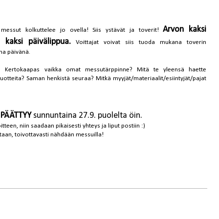
Arvon kaksi
messut kolkuttelee jo ovella! Siis ystävät ja toverit!
 kaksi päivälippua.
Voittajat voivat siis tuoda mukana toverin
ena päivänä.
e. Kertokaapas vaikka omat messutärppinne? Mitä te yleensä haette
tuotteita? Saman henkistä seuraa? Mitkä myyjät/materiaalit/esiintyjät/pajat
PÄÄTTYY
sunnuntaina 27.9. puolelta öin.
teen, niin saadaan pikaisesti yhteys ja liput postiin :)
aan, toivottavasti nähdään messuilla!