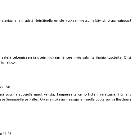
eriaalia ja inspistä. Seinäjoella en ole koskaan messuilla käynyt, oispa huippua!
eriaaleja tekemiseen ja usein mukaan lähtee myös valmiita ihania tuotteita! Olisi
a)gmail.com
o 20.58
änä vuonna suosiolla muut välistä, Tampereelta on jo hotelli varattuna ;) En siis
äse Seinäjoelle paikalle.. Oikein mukavia messuja ja innolla odota sun ja Ilosofiaan
lo 11.06