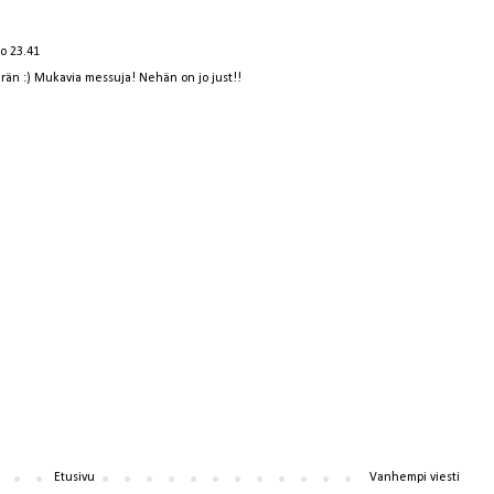
lo 23.41
rän :) Mukavia messuja! Nehän on jo just!!
Etusivu
Vanhempi viesti