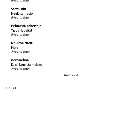
6 vuotta sitten
Sormustin
Neulottu matto
6 vuotta sitten
Pehmeitä paketteja
Taas villapaita!
6 vuotta sitten
Neulova Narttu
Piste
7 vuotta sitten
novamelina
Kaksi kaunista mekkoa
7 vuotta sitten
Näytä kaikki
LUKIJAT