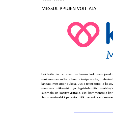
2015/09/29
MESSULIPPUJEN VOITTAJAT
Hei teitähän oli aivan mukavan kokoinen joukki
mukaan messuilta te haette insipaariota, materiaalia
lankaa, messutarjouksia, uusia tekniikoita ja käsit
menossa näkemään ja hypistelemään matskuja 
suomalaisia käsityöyrittäjiä. Yksi kommentoija kert
Se on onkin ehkä parasta mitä messuilta voi muka