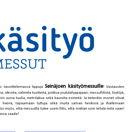
Seinäjoen käsityömessuille
o tavoittelemassa lippuja
! Vastausten
, ideoita, valmiita tuotteita, potkua joululahjapajaan, messufiilistä, löytöjä,
yön uusia tuulia, metrilakua sekä kauniita esineitä. Ja tietenkin monet olivat
livenä, tapaamaan tuttuja sekä muita saman henkisiä ja ihailemaan
oi myös, että messuilla tulee usein fiilis, että mähän voin tehdä mitä vaan!
ansa saada!