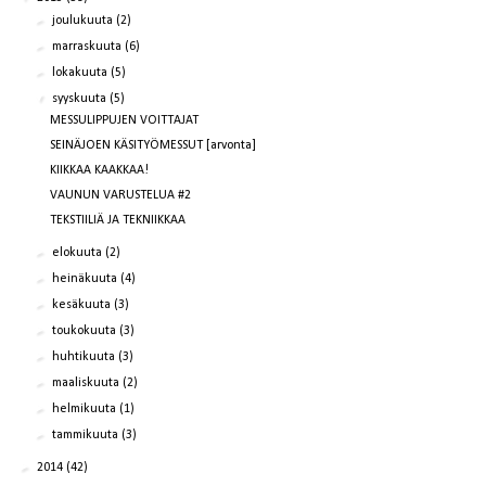
►
joulukuuta
(2)
►
marraskuuta
(6)
►
lokakuuta
(5)
▼
syyskuuta
(5)
MESSULIPPUJEN VOITTAJAT
SEINÄJOEN KÄSITYÖMESSUT [arvonta]
KIIKKAA KAAKKAA!
VAUNUN VARUSTELUA #2
TEKSTIILIÄ JA TEKNIIKKAA
►
elokuuta
(2)
►
heinäkuuta
(4)
►
kesäkuuta
(3)
►
toukokuuta
(3)
►
huhtikuuta
(3)
►
maaliskuuta
(2)
►
helmikuuta
(1)
►
tammikuuta
(3)
►
2014
(42)