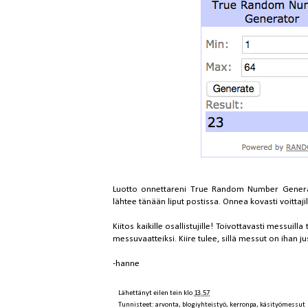
Luotto onnettareni True Random Number Generator 
lähtee tänään liput postissa. Onnea kovasti voittajill
Kiitos kaikille osallistujille! Toivottavasti messuil
messuvaatteiksi. Kiire tulee, sillä messut on ihan ju
-hanne
Lähettänyt
eilen tein
klo
13.57
Tunnisteet:
arvonta
,
blogiyhteistyö
,
kerronpa
,
käsityömessut