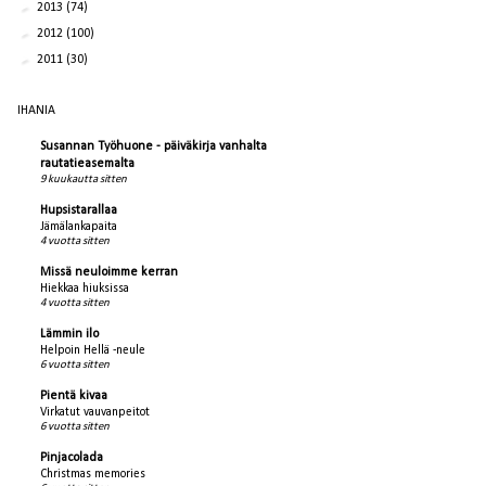
►
2013
(74)
►
2012
(100)
►
2011
(30)
IHANIA
Susannan Työhuone - päiväkirja vanhalta
rautatieasemalta
9 kuukautta sitten
Hupsistarallaa
Jämälankapaita
4 vuotta sitten
Missä neuloimme kerran
Hiekkaa hiuksissa
4 vuotta sitten
Lämmin ilo
Helpoin Hellä -neule
6 vuotta sitten
Pientä kivaa
Virkatut vauvanpeitot
6 vuotta sitten
Pinjacolada
Christmas memories