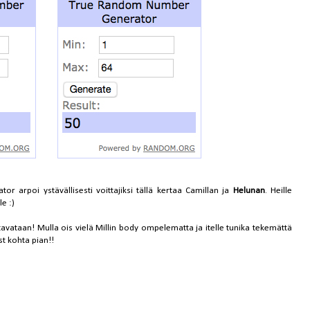
arpoi ystävällisesti voittajiksi tällä kertaa Camillan ja
Helunan
. Heille
e :)
la tavataan! Mulla ois vielä Millin body ompelematta ja itelle tunika tekemättä
st kohta pian!!