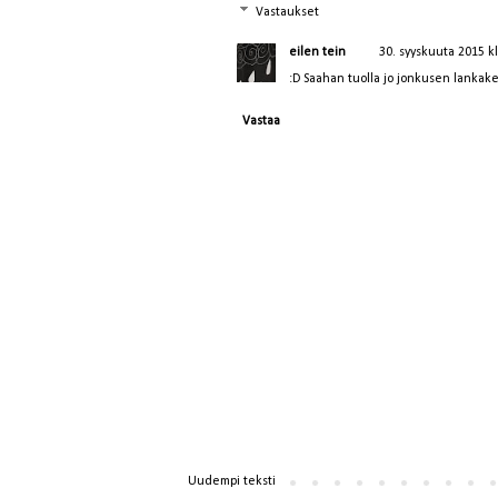
Vastaukset
eilen tein
30. syyskuuta 2015 k
:D Saahan tuolla jo jonkusen lankake
Vastaa
Uudempi teksti