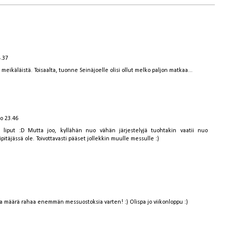
4.37
 meikäläistä. Toisaalta, tuonne Seinäjoelle olisi ollut melko paljon matkaa...
lo 23.46
le liput :D Mutta joo, kyllähän nuo vähän järjestelyjä tuohtakin vaatii nuo
itäjässä ole. Toivottavasti pääset jollekkin muulle messulle :)
iva määrä rahaa enemmän messuostoksia varten! :) Olispa jo viikonloppu :)