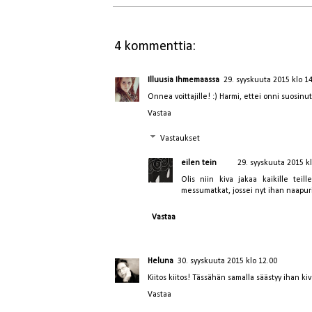
4 kommenttia:
Illuusia Ihmemaassa
29. syyskuuta 2015 klo 1
Onnea voittajille! :) Harmi, ettei onni suosinut
Vastaa
Vastaukset
eilen tein
29. syyskuuta 2015 k
Olis niin kiva jakaa kaikille teil
messumatkat, jossei nyt ihan naapurip
Vastaa
Heluna
30. syyskuuta 2015 klo 12.00
Kiitos kiitos! Tässähän samalla säästyy ihan k
Vastaa