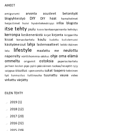
AIHEET
arvonta
asusteet
betonityöt
amigurumi
DIY
blogiyhteistyö
DIY häät
hamahelmet
infoa blogista
heijastimet
huivi
hyväntekeväisyys
itse tehty
joulu
kankaanpainanta
kehräys
kaava
kerronpa
keskeneräistä
kirjonta
kirjat
kirpparilta
kissat
koulu
koruaskartelu
kudottu
kutistemuovi
lahja
käsityömessut
lastenvaatteet
leikki-ikäinen
lifestyle
neulottu
maalattu
me
lelu
ohje
oma elämä
näperrelty
nörttihommia
odotus
ommeltu
ostoksia
origamit
paperiaskartelu
pipo
pääsiäinen
ruokaa/reseptit
perheen kesken
pyörä
ryijy
sisustus
sukat
taapero
saippua
sponsoroitu
tekninen
tuunattu
vauva
työ
tunnustus
tuttinauha
video
virkattu
värjätty
EILEN TEHTY
►
2019
(1)
►
2018
(12)
►
2017
(20)
►
2016
(32)
▼
2015
(39)