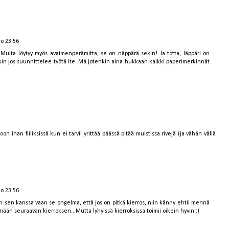
lo 23.56
) Multa löytyy myös avaimenperämitta, se on näppärä sekin! Ja totta, läppäri on
inkin jos suunnittelee työtä ite. Mä jotenkin aina hukkaan kaikki paperimerkinnät
n ihan fiiliksissä kun ei tarvii yrittää päässä pitää muistissa rivejä (ja vähän väliä
lo 23.56
sen kanssa vaan se ongelma, että jos on pitkä kierros, niin känny ehtii mennä
n seuraavan kierroksen...Mutta lyhyissä kierroksissa toimii oikein hyvin :)