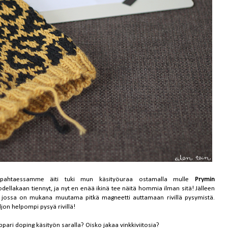
pahtaessamme äiti tuki mun käsityöuraa ostamalla mulle
Prymin
odellakaan tiennyt, ja nyt en enää ikinä tee näitä hommia ilman sitä! Jälleen
, jossa on mukana muutama pitkä magneetti auttamaan rivillä pysymistä.
ljon helpompi pysyä rivillä!
ppari doping käsityön saralla? Oisko jakaa vinkkiviitosia?