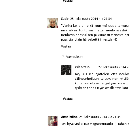
Vastaa
Sude
25. lokakuuta 2014 klo 21.34
"Vanha koira ei( eikä mummo) uusia temppuja
niin alkaa tuntumaan että neulomisestaki
neulomisinnostuksen ja varmasti monesta apu
pussista jotain härpakettä ilmestyis =D
Vastaa
Vastaukset
eilen tein
27. lokakuuta 2014 k
Joo, siis mä ajattelen että neul
välineurheiluun taipuvainen yksi
kuitenkin oltava, langat yms. vievät j
tykkään tehdä myös omalla tavallani.
Vastaa
Anselmiina
25. lokakuuta 2014 klo 21.35
Tosi hyvä vinkki tuo magneettitaulu. :) Tähän 