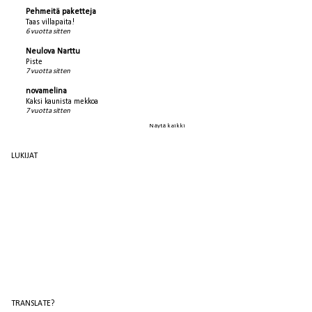
Pehmeitä paketteja
Taas villapaita!
6 vuotta sitten
Neulova Narttu
Piste
7 vuotta sitten
novamelina
Kaksi kaunista mekkoa
7 vuotta sitten
Näytä kaikki
LUKIJAT
TRANSLATE?