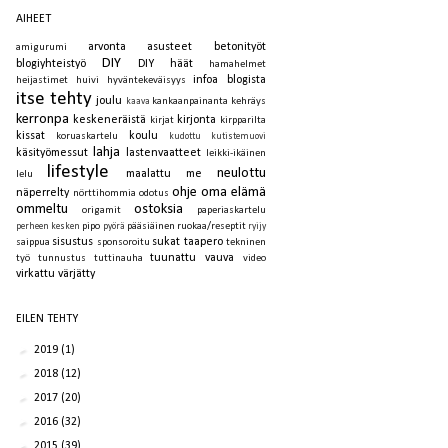
AIHEET
arvonta
asusteet
betonityöt
amigurumi
DIY
blogiyhteistyö
DIY häät
hamahelmet
infoa blogista
heijastimet
huivi
hyväntekeväisyys
itse tehty
joulu
kankaanpainanta
kehräys
kaava
kerronpa
keskeneräistä
kirjonta
kirjat
kirpparilta
kissat
koulu
koruaskartelu
kudottu
kutistemuovi
lahja
käsityömessut
lastenvaatteet
leikki-ikäinen
lifestyle
neulottu
maalattu
me
lelu
ohje
oma elämä
näperrelty
nörttihommia
odotus
ommeltu
ostoksia
origamit
paperiaskartelu
pipo
pääsiäinen
ruokaa/reseptit
perheen kesken
pyörä
ryijy
sisustus
sukat
taapero
saippua
sponsoroitu
tekninen
tuunattu
vauva
työ
tunnustus
tuttinauha
video
virkattu
värjätty
EILEN TEHTY
►
2019
(1)
►
2018
(12)
►
2017
(20)
►
2016
(32)
►
2015
(39)