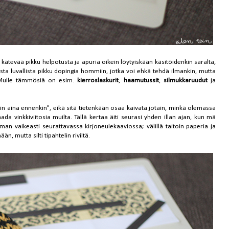
 kätevää pikku helpotusta ja apuria oikein löytyiskään käsitöidenkin saralta,
ta luvallista pikku dopingia hommiin, jotka voi ehkä tehdä ilmankin, mutta
 Mulle tämmösiä on esim.
kierroslaskurit
,
haamutussit
,
silmukkaruudut
ja
in aina ennenkin", eikä sitä tietenkään osaa kaivata jotain, minkä olemassa
aada vinkkiviitosia muilta. Tällä kertaa äiti seurasi yhden illan ajan, kun mä
eman vaikeasti seurattavassa kirjoneulekaaviossa; välillä taitoin paperia ja
än, mutta silti tipahtelin riviltä.