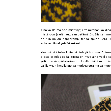
Aina välillä mä oon miettinyt, että mitähän kaikkea
mistä oon (vielä) autuaan tietämätön. Siis semmos
on niin paljon näppärämpi tehdä apurin kera.
erilaiset
liimakynät
/-
kankaat
.
Yleensä sitä tulee kuitenkin tehtyä hommat "niinku
olosta ei edes tiedä. Siispä on hyvä aina välillä s
yritin pysyä epätoivoisesti oikealla rivillä mun hi
välillä yritin kynällä pistää merkkiä että missä mennä