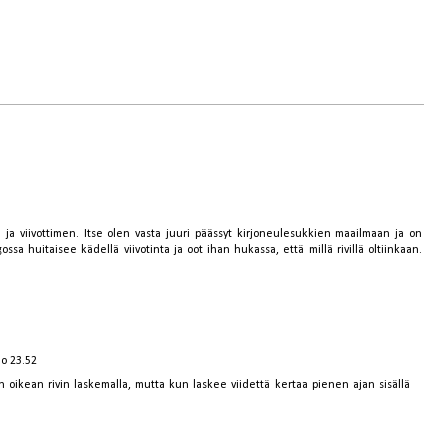
n ja viivottimen. Itse olen vasta juuri päässyt kirjoneulesukkien maailmaan ja on
sa huitaisee kädellä viivotinta ja oot ihan hukassa, että millä rivillä oltiinkaan.
lo 23.52
oikean rivin laskemalla, mutta kun laskee viidettä kertaa pienen ajan sisällä