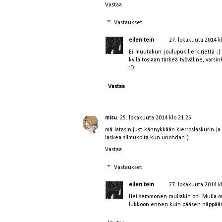
Vastaa
Vastaukset
eilen tein
27. lokakuuta 2014 k
Ei muutakun joulupukille kirjettä ;
kyllä tosiaan tärkeä työväline, vars
:D
Vastaa
misu
25. lokakuuta 2014 klo 21.25
mä latasin just kännykkään kierroslaskurin ja oo
laskea silmukoita kun unohdan!).
Vastaa
Vastaukset
eilen tein
27. lokakuuta 2014 k
Hei semmonen mullakin on! Mulla on 
lukkoon ennen kuin pääsen näppäämää