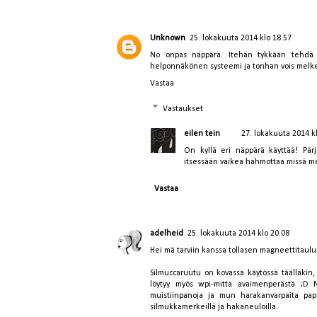
Unknown
25. lokakuuta 2014 klo 18.57
No onpas näppärä. Itehän tykkään tehdä 
helponnäkönen systeemi ja tonhan vois melkein 
Vastaa
Vastaukset
eilen tein
27. lokakuuta 2014 k
On kyllä eri näppärä käyttää! Pär
itsessään vaikea hahmottaa missä menn
Vastaa
adelheid
25. lokakuuta 2014 klo 20.08
Hei mä tarviin kanssa tollasen magneettitaulu
Silmuccaruutu on kovassa käytössä täälläkin,
löytyy myös wpi-mitta avaimenperästä ;D
muistiinpanoja ja mun harakanvarpaita pape
silmukkamerkeillä ja hakaneuloilla.