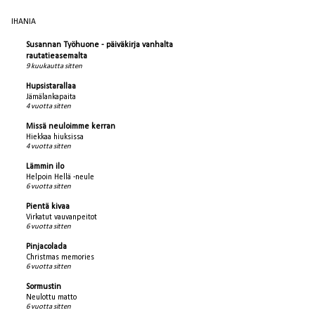
IHANIA
Susannan Työhuone - päiväkirja vanhalta
rautatieasemalta
9 kuukautta sitten
Hupsistarallaa
Jämälankapaita
4 vuotta sitten
Missä neuloimme kerran
Hiekkaa hiuksissa
4 vuotta sitten
Lämmin ilo
Helpoin Hellä -neule
6 vuotta sitten
Pientä kivaa
Virkatut vauvanpeitot
6 vuotta sitten
Pinjacolada
Christmas memories
6 vuotta sitten
Sormustin
Neulottu matto
6 vuotta sitten