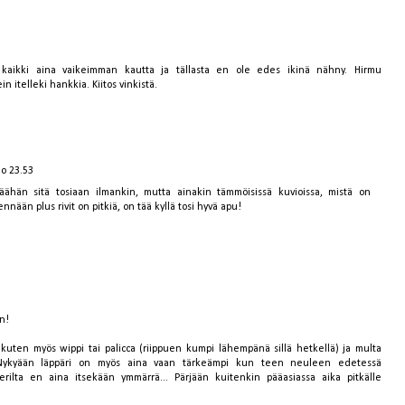
kaikki aina vaikeimman kautta ja tällasta en ole edes ikinä nähny. Hirmu
itelleki hankkia. Kiitos vinkistä.
lo 23.53
jäähän sitä tosiaan ilmankin, mutta ainakin tämmöisissä kuvioissa, mistä on
ään plus rivit on pitkiä, on tää kyllä tosi hyvä apu!
n!
 kuten myös wippi tai palicca (riippuen kumpi lähempänä sillä hetkellä) ja multa
 Nykyään läppäri on myös aina vaan tärkeämpi kun teen neuleen edetessä
rilta en aina itsekään ymmärrä... Pärjään kuitenkin pääasiassa aika pitkälle