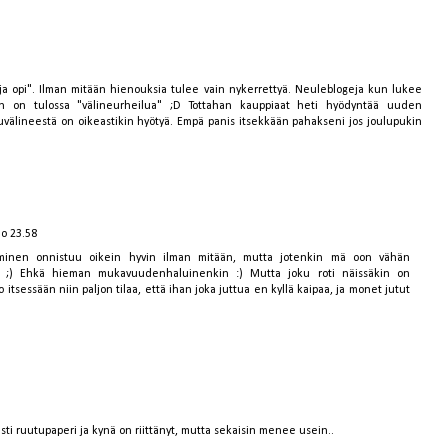
 opi". Ilman mitään hienouksia tulee vain nykerrettyä. Neuleblogeja kun lukee
n on tulossa "välineurheilua" ;D Tottahan kauppiaat heti hyödyntää uuden
välineestä on oikeastikin hyötyä. Empä panis itsekkään pahakseni jos joulupukin
lo 23.58
ominen onnistuu oikein hyvin ilman mitään, mutta jotenkin mä oon vähän
lö ;) Ehkä hieman mukavuudenhaluinenkin :) Mutta joku roti näissäkin on
o itsessään niin paljon tilaa, että ihan joka juttua en kyllä kaipaa, ja monet jutut
asti ruutupaperi ja kynä on riittänyt, mutta sekaisin menee usein..