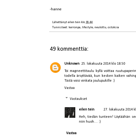
-hanne
Lähettänyt
eilen tein
klo
18.44
Tunnisteet:
kerronpa
,
lifestyle
,
neulottu
,
ostoksia
49 kommenttia:
Unknown
25. lokakuuta 2014 klo 18.50
Toi magneettitaulu kyllä voittaa ruutupaperi
todella ärsyttävää, kun kesken kaiken vahingos
Tästä voisi vinkata joulupukille :)
Vastaa
Vastaukset
eilen tein
27. lokakuuta 2014 k
Heh, tiedän tunteen! Löytäähän sen 
niin huoh.... :)
Vastaa