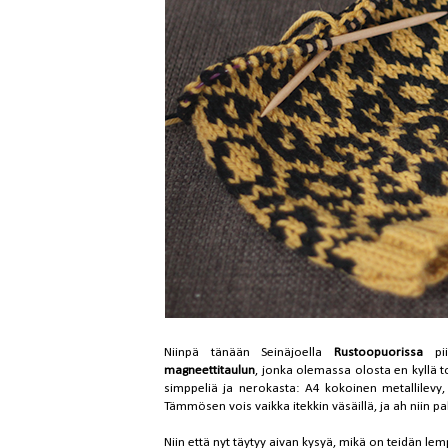
Niinpä tänään Seinäjoella
Rustoopuorissa
pii
magneettitaulun
, jonka olemassa olosta en kyllä t
simppeliä ja nerokasta: A4 kokoinen metallilevy
Tämmösen vois vaikka itekkin väsäillä, ja ah niin pa
Niin että nyt täytyy aivan kysyä, mikä on teidän lem