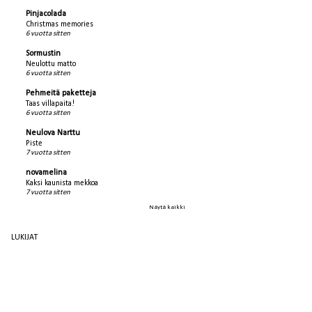
Pinjacolada
Christmas memories
6 vuotta sitten
Sormustin
Neulottu matto
6 vuotta sitten
Pehmeitä paketteja
Taas villapaita!
6 vuotta sitten
Neulova Narttu
Piste
7 vuotta sitten
novamelina
Kaksi kaunista mekkoa
7 vuotta sitten
Näytä kaikki
LUKIJAT