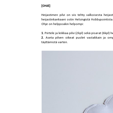
[OHJE]
Heijastimen pilvi on siis tehty valkoisesta heija
heijastinkankaani ostin Helsingistä
Hobbypointista
Ohje on helppoakin helpompi:
1.
Piirtele ja leikkaa pilvi (2kpl) sekä pisarat (6kp
2.
Aseta pilven oikeat puolet vastakkain ja om
täyttämistä varten.