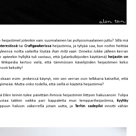
 heijastimet jotenkin vain suomalainen tai pohjoismaalainen juttu? Sillä mä
nterestissä
tai
Craftgawkerissa
heijastimia, ja tyhjää saa, kun noihin heittää
 yleensä noilta saiteilta löytää
ihan mitä vaan
. Onneksi Jokke jälleen kerran
n apteekin hyllyltä tuli vastaus, että (jalankulkijoiden käyttämä)
heijastin on
. Wikipedia
kertoo
vielä, että tämmöisen kävelijöiden heijastimen keksi
enosti keksitty!
oskaan esim. jenkeissä käynyt, niin sen verran oon telkkaria katsellut, että
kä pimeää. Mutta onko todella, että siellä ei käytetä heijastimia?
ilen teiniin tulee päivittäin ihmisiä heijastimiin liittyvin hakusanoin. Tulipa
ipustaa takkiin vaikka pari kappaletta mun lemppariheijastimia,
kyyhky
ppuun halusin väkerrellä jotain uutta, ja
Terhin sadepilvi
innotti vähän