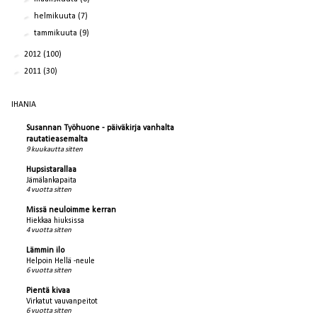
►
helmikuuta
(7)
►
tammikuuta
(9)
►
2012
(100)
►
2011
(30)
IHANIA
Susannan Työhuone - päiväkirja vanhalta
rautatieasemalta
9 kuukautta sitten
Hupsistarallaa
Jämälankapaita
4 vuotta sitten
Missä neuloimme kerran
Hiekkaa hiuksissa
4 vuotta sitten
Lämmin ilo
Helpoin Hellä -neule
6 vuotta sitten
Pientä kivaa
Virkatut vauvanpeitot
6 vuotta sitten