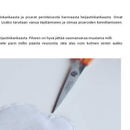
stinkankaasta ja pisarat perinteisestä harmaasta heijastinkankaasta. Omat
. Lisäksi tarvitaan vanua täyttämiseen ja siimaa pisaroiden kiinnittämiseen.
l) heijastinkankaasta. Pilveen on hyvä jättää saumanvaraa muutama milli.
pele parin millin päästä reunoista. Jätä alas noin kolmen sentin aukko