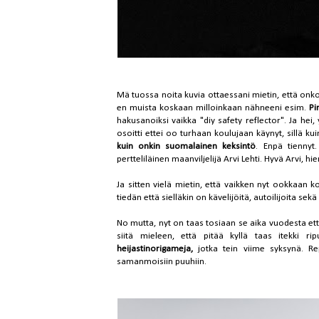
Mä tuossa noita kuvia ottaessani mietin, että onko
en muista koskaan milloinkaan nähneeni esim.
Pi
hakusanoiksi vaikka "diy safety reflector". Ja hei,
osoitti ettei oo turhaan koulujaan käynyt, sillä kui
kuin onkin suomalainen keksintö
. Enpä tiennyt
pertteliläinen maanviljelijä Arvi Lehti. Hyvä Arvi, hi
Ja sitten vielä mietin, että vaikken nyt ookkaan k
tiedän että sielläkin on kävelijöitä, autoilijoita se
No mutta, nyt on taas tosiaan se aika vuodesta että E
siitä mieleen, että pitää kyllä taas itekki r
heijastinorigameja,
jotka tein viime syksynä. Re
samanmoisiin puuhiin.