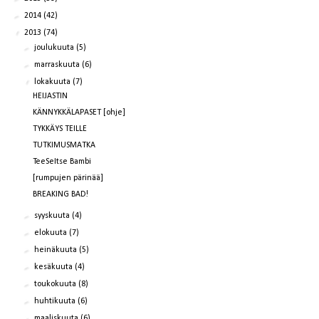
►
2014
(42)
▼
2013
(74)
►
joulukuuta
(5)
►
marraskuuta
(6)
▼
lokakuuta
(7)
HEIJASTIN
KÄNNYKKÄLAPASET [ohje]
TYKKÄYS TEILLE
TUTKIMUSMATKA
TeeSeItse Bambi
[rumpujen pärinää]
BREAKING BAD!
►
syyskuuta
(4)
►
elokuuta
(7)
►
heinäkuuta
(5)
►
kesäkuuta
(4)
►
toukokuuta
(8)
►
huhtikuuta
(6)
►
maaliskuuta
(6)