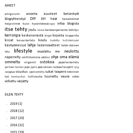
AIHEET
arvonta
asusteet
betonityöt
amigurumi
DIY
blogiyhteistyö
DIY häät
hamahelmet
infoa blogista
heijastimet
huivi
hyväntekeväisyys
itse tehty
joulu
kankaanpainanta
kehräys
kaava
kerronpa
keskeneräistä
kirjonta
kirjat
kirpparilta
kissat
koulu
koruaskartelu
kudottu
kutistemuovi
lahja
käsityömessut
lastenvaatteet
leikki-ikäinen
lifestyle
neulottu
maalattu
me
lelu
ohje
oma elämä
näperrelty
nörttihommia
odotus
ommeltu
ostoksia
origamit
paperiaskartelu
pipo
pääsiäinen
ruokaa/reseptit
perheen kesken
pyörä
ryijy
sisustus
sukat
taapero
saippua
sponsoroitu
tekninen
tuunattu
vauva
työ
tunnustus
tuttinauha
video
virkattu
värjätty
EILEN TEHTY
►
2019
(1)
►
2018
(12)
►
2017
(20)
►
2016
(32)
►
2015
(39)