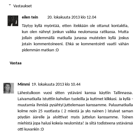
Vastaukset
eilen tein
20. lokakuuta 2013 klo 12.04
Täytyy kyllä myöntää, etten itekkään ole ottanut kontaktia,
kun olen nähnyt jonkun vaikka neulomassa ratikassa. Mutta
jollain pidemmällä matkalla junassa muistelen kyllä joskus
jotain kommentoineeni. Ehkä se kommentointi vaatii vähän
pidemmän matkan :D
Vastaa
Mimmi
19. lokakuuta 2013 klo 10.44
Lähestulkoon vuosi sitten ystäväni kanssa käytiin Tallinnassa.
Laivamatkalla istuttiin kahvilan tuoleilla ja kutimet kilkkasi. Ja kyllä -
muutamia ihmisiä pysähtyi juttelemaan kanssamme. Paluumatkalla
kolme noin 25 vuotiasta ( 2 miestä ja yks nainen ) istuivat saman
pöydän äärelle ja aloittivat myös juttelun kanssamme. Toinen
miehistä jopa halusi kokeia neulomista! Ja siitä todisteena ystävänsä
otti kuvankin :D