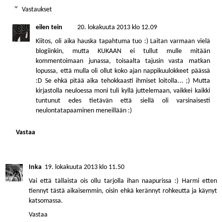
Vastaukset
eilen tein
20. lokakuuta 2013 klo 12.09
Kiitos, oli aika hauska tapahtuma tuo :) Laitan varmaan vielä
blogiinkin, mutta KUKAAN ei tullut mulle mitään
kommentoimaan junassa, toisaalta tajusin vasta matkan
lopussa, että mulla oli ollut koko ajan nappikuulokkeet päässä
:D Se ehkä pitää aika tehokkaasti ihmiset loitolla... ;) Mutta
kirjastolla neuloessa moni tuli kyllä juttelemaan, vaikkei kaikki
tuntunut edes tietävän että siellä oli varsinaisesti
neulontatapaaminen meneillään :)
Vastaa
Inka
19. lokakuuta 2013 klo 11.50
Vai että tällaista ois ollu tarjolla ihan naapurissa :) Harmi etten
tiennyt tästä aikaisemmin, oisin ehkä kerännyt rohkeutta ja käynyt
katsomassa.
Vastaa