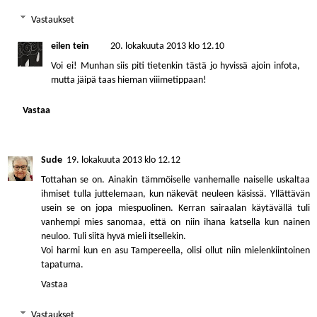
Vastaukset
eilen tein
20. lokakuuta 2013 klo 12.10
Voi ei! Munhan siis piti tietenkin tästä jo hyvissä ajoin infota,
mutta jäipä taas hieman viiimetippaan!
Vastaa
Sude
19. lokakuuta 2013 klo 12.12
Tottahan se on. Ainakin tämmöiselle vanhemalle naiselle uskaltaa
ihmiset tulla juttelemaan, kun näkevät neuleen käsissä. Yllättävän
usein se on jopa miespuolinen. Kerran sairaalan käytävällä tuli
vanhempi mies sanomaa, että on niin ihana katsella kun nainen
neuloo. Tuli siitä hyvä mieli itsellekin.
Voi harmi kun en asu Tampereella, olisi ollut niin mielenkiintoinen
tapatuma.
Vastaa
Vastaukset