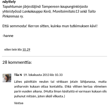
näyttely
Tapahtuman järjestäjinä Tampereen kaupunginkirjasto
yhteistyössä Lankakauppa Kerä, Monitoimitalo13 sekä Taito
Pirkanmaa ry.
Että semmosta! Kerron sitten, kuinka mun tutkimuksen kävi!
-hanne
eilen tein
klo
10.29
28 kommenttia:
Tiia N
19. lokakuuta 2013 klo 10.33
Lähes päivittäin neulon tai virkkaan jotain lähijunassa, mutta
aniharvoin kukaan ottaa kontaktia. Ehkä viitisen kertaa viimeisen
parin vuoden aikana. (Mutta ilman käsityötä ei varmaan kukaan olis
puhunut mitään, joten sikäli vilkasta.)
Vastaa