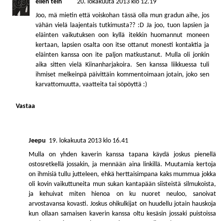
eilen tein
20. lokakuuta 2013 klo 12.19
Joo, mä mietin että voiskohan tässä olla mun gradun aihe, jos
vähän vielä laajentais tutkimusta?? :D Ja joo, tuon lapsien ja
eläinten vaikutuksen oon kyllä itekkin huomannut moneen
kertaan, lapsien osalta oon itse ottanut monesti kontaktia ja
eläinten kanssa oon ite paljon matkustanut. Mulla oli jonkin
aika sitten vielä Kiinanharjakoira. Sen kanssa liikkuessa tuli
ihmiset melkeinpä päivittäin kommentoimaan jotain, joko sen
karvattomuutta, vaatteita tai söpöyttä :)
Vastaa
Jeepu
19. lokakuuta 2013 klo 16.41
Mulla on yhden kaverin kanssa tapana käydä joskus pienellä
ostosretkellä jossakin, ja mennään aina linkillä. Muutamia kertoja
on ihmisiä tullu jutteleen, ehkä herttaisimpana kaks mummua jokka
oli kovin vaikuttuneita mun sukan kantapään siisteistä silmukoista,
ja kehuivat miten hienoa on ku nuoret neuloo, sanoivat
arvostavansa kovasti. Joskus ohikulkijat on huudellu jotain hauskoja
kun ollaan samaisen kaverin kanssa oltu kesäsin jossaki puistoissa