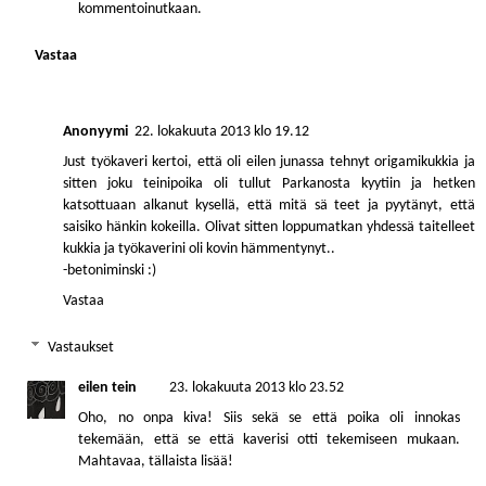
kommentoinutkaan.
Vastaa
Anonyymi
22. lokakuuta 2013 klo 19.12
Just työkaveri kertoi, että oli eilen junassa tehnyt origamikukkia ja
sitten joku teinipoika oli tullut Parkanosta kyytiin ja hetken
katsottuaan alkanut kysellä, että mitä sä teet ja pyytänyt, että
saisiko hänkin kokeilla. Olivat sitten loppumatkan yhdessä taitelleet
kukkia ja työkaverini oli kovin hämmentynyt..
-betoniminski :)
Vastaa
Vastaukset
eilen tein
23. lokakuuta 2013 klo 23.52
Oho, no onpa kiva! Siis sekä se että poika oli innokas
tekemään, että se että kaverisi otti tekemiseen mukaan.
Mahtavaa, tällaista lisää!