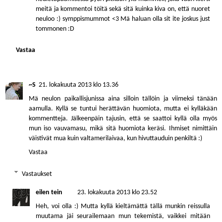
meitä ja kommentoi töitä sekä sitä kuinka kiva on, että nuoret
neuloo :) symppismummot <3 Mä haluan olla sit ite joskus just
tommonen :D
Vastaa
~S
21. lokakuuta 2013 klo 13.36
Mä neulon paikallisjunissa aina silloin tällöin ja viimeksi tänään
aamulla. Kyllä se tuntui herättävän huomiota, mutta ei kylläkään
kommentteja. Jälkeenpäin tajusin, että se saattoi kyllä olla myös
mun iso vauvamasu, mikä sitä huomiota keräsi. Ihmiset nimittäin
väistivät mua kuin valtamerilaivaa, kun hivuttauduin penkiltä :)
Vastaa
Vastaukset
eilen tein
23. lokakuuta 2013 klo 23.52
Heh, voi olla :) Mutta kyllä kieltämättä tällä munkin reissulla
muutama jäi seurailemaan mun tekemistä, vaikkei mitään