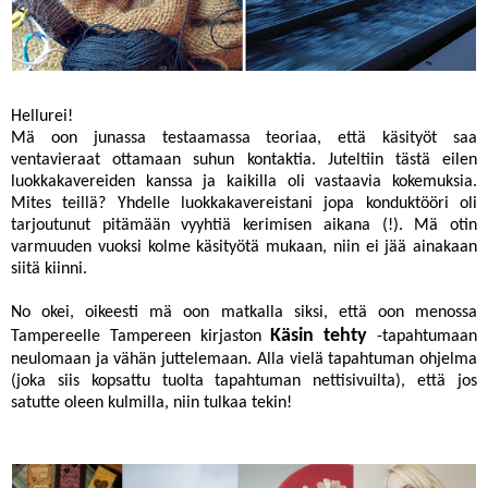
Hellurei!
Mä oon junassa testaamassa teoriaa, että käsityöt saa
ventavieraat ottamaan suhun kontaktia. Juteltiin tästä eilen
luokkakavereiden kanssa ja kaikilla oli vastaavia kokemuksia.
Mites teillä? Yhdelle luokkakavereistani jopa konduktööri oli
tarjoutunut pitämään vyyhtiä kerimisen aikana (!). Mä otin
varmuuden vuoksi kolme käsityötä mukaan, niin ei jää ainakaan
siitä kiinni.
No okei, oikeesti mä oon matkalla siksi, että oon menossa
Käsin tehty
Tampereelle Tampereen kirjaston
-tapahtumaan
neulomaan ja vähän juttelemaan. Alla vielä tapahtuman ohjelma
(joka siis kopsattu tuolta tapahtuman nettisivuilta), että jos
satutte oleen kulmilla, niin tulkaa tekin!