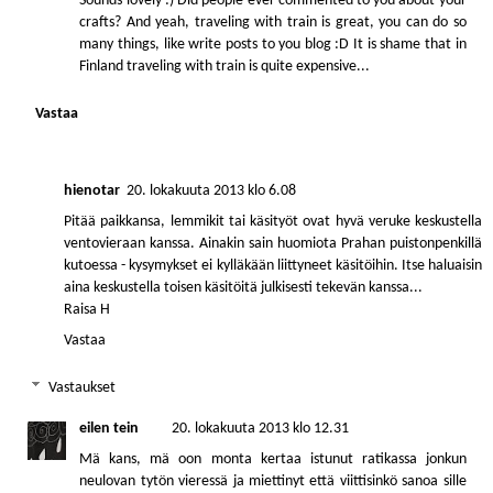
Sounds lovely :) Did people ever commented to you about your
crafts? And yeah, traveling with train is great, you can do so
many things, like write posts to you blog :D It is shame that in
Finland traveling with train is quite expensive...
Vastaa
hienotar
20. lokakuuta 2013 klo 6.08
Pitää paikkansa, lemmikit tai käsityöt ovat hyvä veruke keskustella
ventovieraan kanssa. Ainakin sain huomiota Prahan puistonpenkillä
kutoessa - kysymykset ei kylläkään liittyneet käsitöihin. Itse haluaisin
aina keskustella toisen käsitöitä julkisesti tekevän kanssa...
Raisa H
Vastaa
Vastaukset
eilen tein
20. lokakuuta 2013 klo 12.31
Mä kans, mä oon monta kertaa istunut ratikassa jonkun
neulovan tytön vieressä ja miettinyt että viittisinkö sanoa sille