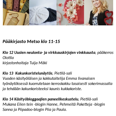
Pääkirjasto Metso klo 11-15
Klo 12 Uusien neulonta- ja virkkauskirjojen vinkkausta
, pääkerros
Olotila
kirjastonhoitaja Tuija Mäki
Klo 13 Kakunkoristelunäytös
, Pietilä-sali
Vuoden käsityöläisen ja kakkutaitelija Emma Iivanaisen
työnäytöksessä kuorrutetaan kerroskakku tasaisesti sokerimassalla
ja tehdään kakunkoristeeksi kaunis kukkakoriste.
Klo 14 Käsityöbloggaajien paneelikeskustelu
, Pietilä-sali
Mukana Eilen tein -blogin Hanne, Pehmeitä Paketteja -blogin
Sanna ja Piipadoo-blogin Piia ja Paula.