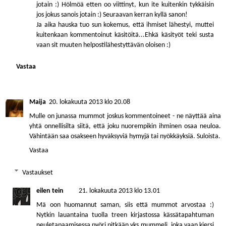
jotain :) Hölmöä etten oo viittinyt, kun ite kuitenkin tykkäisin
jos jokus sanois jotain :) Seuraavan kerran kyllä sanon!
Ja aika hauska tuo sun kokemus, että ihmiset lähestyi, muttei
kuitenkaan kommentoinut käsitöitä...Ehkä käsityöt teki susta
vaan sit muuten helpostilähestyttävän oloisen :)
Vastaa
Maija
20. lokakuuta 2013 klo 20.08
Mulle on junassa mummot joskus kommentoineet - ne näyttää aina
yhtä onnellisilta siitä, että joku nuorempikin ihminen osaa neuloa.
Vähintään saa osakseen hyväksyviä hymyjä tai nyökkäyksiä. Suloista.
Vastaa
Vastaukset
eilen tein
21. lokakuuta 2013 klo 13.01
Mä oon huomannut saman, siis että mummot arvostaa :)
Nytkin lauantaina tuolla treen kirjastossa kässätapahtuman
neuletapaamisessa pyöri pitkään yks mummeli, joka vaan kiersi