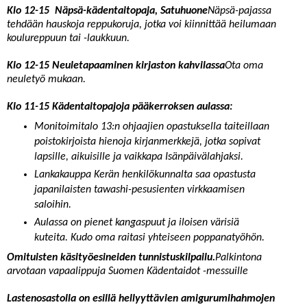
Klo 12-15 Näpsä-kädentaitopaja, Satuhuone
Näpsä-pajassa
tehdään hauskoja reppukoruja, jotka voi kiinnittää heilumaan
koulureppuun tai -laukkuun.
Klo 12-15 Neuletapaaminen kirjaston kahvilassa
Ota oma
neuletyö mukaan.
Klo 11-15 Kädentaitopajoja pääkerroksen aulassa:
Monitoimitalo 13:n ohjaajien opastuksella taiteillaan
poistokirjoista hienoja kirjanmerkkejä, jotka sopivat
lapsille, aikuisille ja vaikkapa Isänpäivälahjaksi.
Lankakauppa Kerän henkilökunnalta saa opastusta
japanilaisten tawashi-pesusienten virkkaamisen
saloihin.
Aulassa on pienet kangaspuut ja iloisen värisiä
kuteita. Kudo oma raitasi yhteiseen poppanatyöhön.
Omituisten käsityöesineiden tunnistuskilpailu.
Palkintona
arvotaan vapaalippuja Suomen Kädentaidot -messuille
Lastenosastolla on esillä hellyyttävien amigurumihahmojen