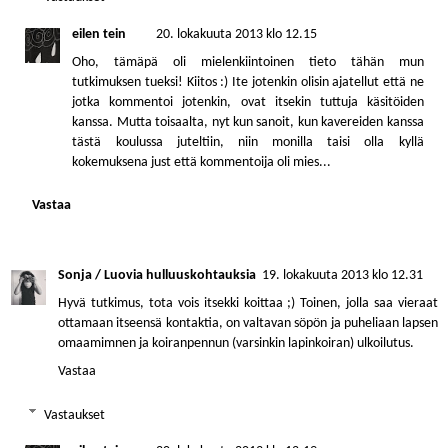
eilen tein
20. lokakuuta 2013 klo 12.15
Oho, tämäpä oli mielenkiintoinen tieto tähän mun
tutkimuksen tueksi! Kiitos :) Ite jotenkin olisin ajatellut että ne
jotka kommentoi jotenkin, ovat itsekin tuttuja käsitöiden
kanssa. Mutta toisaalta, nyt kun sanoit, kun kavereiden kanssa
tästä koulussa juteltiin, niin monilla taisi olla kyllä
kokemuksena just että kommentoija oli mies...
Vastaa
Sonja / Luovia hulluuskohtauksia
19. lokakuuta 2013 klo 12.31
Hyvä tutkimus, tota vois itsekki koittaa ;) Toinen, jolla saa vieraat
ottamaan itseensä kontaktia, on valtavan söpön ja puheliaan lapsen
omaamimnen ja koiranpennun (varsinkin lapinkoiran) ulkoilutus.
Vastaa
Vastaukset