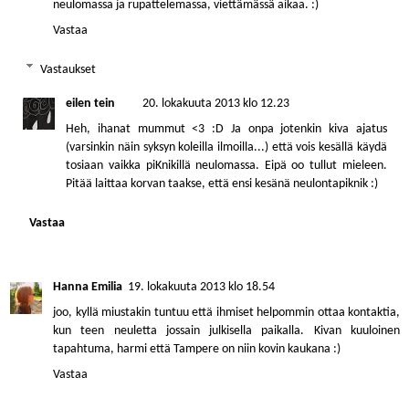
neulomassa ja rupattelemassa, viettämässä aikaa. :)
Vastaa
Vastaukset
eilen tein
20. lokakuuta 2013 klo 12.23
Heh, ihanat mummut <3 :D Ja onpa jotenkin kiva ajatus
(varsinkin näin syksyn koleilla ilmoilla...) että vois kesällä käydä
tosiaan vaikka piKnikillä neulomassa. Eipä oo tullut mieleen.
Pitää laittaa korvan taakse, että ensi kesänä neulontapiknik :)
Vastaa
Hanna Emilia
19. lokakuuta 2013 klo 18.54
joo, kyllä miustakin tuntuu että ihmiset helpommin ottaa kontaktia,
kun teen neuletta jossain julkisella paikalla. Kivan kuuloinen
tapahtuma, harmi että Tampere on niin kovin kaukana :)
Vastaa