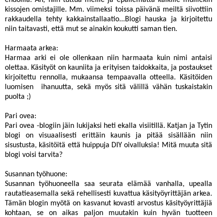
kissojen omistajille. Mm. viimeksi toissa päivänä meiltä siivottiin
rakkaudella tehty
kakkainstallaatio
...Blogi hauska ja kirjoitettu
niin taitavasti, että mut se ainakin koukutti saman tien.
Harmaata arkea:
Harmaa arki ei ole ollenkaan niin harmaata kuin nimi antaisi
olettaa. Käsityöt on kauniita ja erityisen taidokkaita, ja postaukset
kirjoitettu rennolla, mukaansa tempaavalla otteella. Käsitöiden
luomisen ihanuutta, sekä myös sitä välillä vähän tuskaistakin
puolta ;)
Pari ovea
:
Pari ovea -blogiin jäin lukijaksi heti ekalla visiitillä. Katjan ja Tytin
blogi on visuaalisesti erittäin kaunis ja pitää sisällään niin
sisustusta, käsitöitä että huippuja DIY oivalluksia! Mitä muuta sitä
blogi voisi tarvita?
Susannan työhuone:
Susannan työhuoneella saa seurata elämää vanhalla, upealla
rautatieasemalla sekä rehellisesti kuvattua käsityöyrittäjän arkea.
Tämän blogin myötä on kasvanut kovasti arvostus käsityöyrittäjiä
kohtaan, se on aikas paljon muutakin kuin hyvän tuotteen