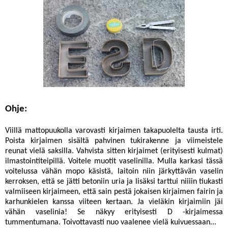
Ohje:
Viillä mattopuukolla varovasti kirjaimen takapuolelta tausta irti.
Poista kirjaimen sisältä pahvinen tukirakenne ja viimeistele
reunat vielä saksilla. Vahvista sitten kirjaimet (erityisesti kulmat)
ilmastointiteipillä. Voitele muotit vaselinilla. Mulla karkasi tässä
voitelussa vähän mopo käsistä, laitoin niin järkyttävän vaselin
kerroksen, että se jätti betoniin uria ja lisäksi tarttui niiiin tiukasti
valmiiseen kirjaimeen, että sain pestä jokaisen kirjaimen fairin ja
karhunkielen kanssa viiteen kertaan. Ja vieläkin kirjaimiin jäi
vähän vaselinia! Se näkyy erityisesti D -kirjaimessa
tummentumana. Toivottavasti nuo vaalenee vielä kuivuessaan...