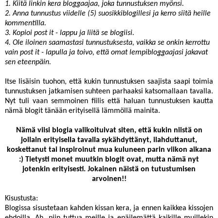
1. Kiitä linkin kera bloggaajaa, joka tunnustuksen myönsi.
2. Anna tunnustus viidelle (5) suosikkiblogillesi ja kerro siitä heille
kommentilla.
3. Kopioi post it - lappu ja liitä se blogiisi.
4. Ole iloinen saamastasi tunnustuksesta, vaikka se onkin kerrottu
vain post it - lapulla ja toivo, että omat lempibloggaajasi jakavat
sen eteenpäin.
Itse lisäisin tuohon, että kukin tunnustuksen saajista saapi toimia
tunnustuksen jatkamisen suhteen parhaaksi katsomallaan tavalla.
Nyt tuli vaan semmoinen fiilis että haluan tunnustuksen kautta
nämä blogit tänään erityisellä lämmöllä mainita.
Nämä viisi blogia valikoituivat siten, että kukin niistä on
jollain erityisella tavalla sykähdyttänyt, ilahduttanut,
koskettanut tai inspiroinut mua kuluneen parin viikon aikana
:) Tietysti monet muutkin blogit ovat, mutta nämä nyt
jotenkin erityisesti. Jokainen näistä on tutustumisen
arvoinen!!
Kisustusta
:
Blogissa sisustetaan kahden kissan kera, ja ennen kaikkea kissojen
ehdoilla. Ah, niin tuttua meille ja epäilemättä kaikille muillekin