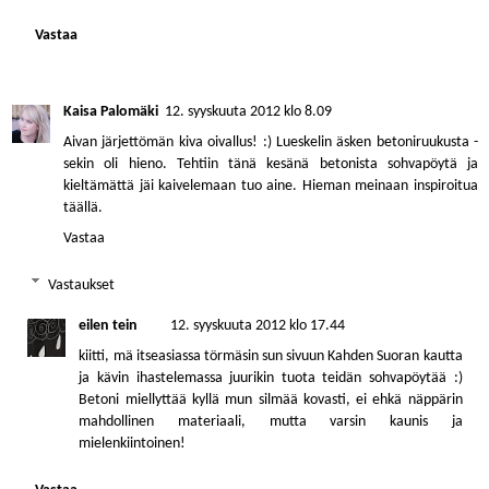
Vastaa
Kaisa Palomäki
12. syyskuuta 2012 klo 8.09
Aivan järjettömän kiva oivallus! :) Lueskelin äsken betoniruukusta -
sekin oli hieno. Tehtiin tänä kesänä betonista sohvapöytä ja
kieltämättä jäi kaivelemaan tuo aine. Hieman meinaan inspiroitua
täällä.
Vastaa
Vastaukset
eilen tein
12. syyskuuta 2012 klo 17.44
kiitti, mä itseasiassa törmäsin sun sivuun Kahden Suoran kautta
ja kävin ihastelemassa juurikin tuota teidän sohvapöytää :)
Betoni miellyttää kyllä mun silmää kovasti, ei ehkä näppärin
mahdollinen materiaali, mutta varsin kaunis ja
mielenkiintoinen!