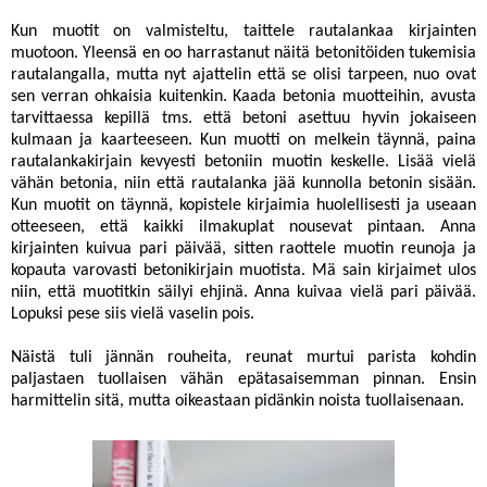
Kun muotit on valmisteltu, taittele rautalankaa kirjainten
muotoon. Yleensä en oo harrastanut näitä betonitöiden tukemisia
rautalangalla, mutta nyt ajattelin että se olisi tarpeen, nuo ovat
sen verran ohkaisia kuitenkin. Kaada betonia muotteihin, avusta
tarvittaessa kepillä tms. että betoni asettuu hyvin jokaiseen
kulmaan ja kaarteeseen. Kun muotti on melkein täynnä, paina
rautalankakirjain kevyesti betoniin muotin keskelle. Lisää vielä
vähän betonia, niin että rautalanka jää kunnolla betonin sisään.
Kun muotit on täynnä, kopistele kirjaimia huolellisesti ja useaan
otteeseen, että kaikki ilmakuplat nousevat pintaan. Anna
kirjainten kuivua pari päivää, sitten raottele muotin reunoja ja
kopauta varovasti betonikirjain muotista. Mä sain kirjaimet ulos
niin, että muotitkin säilyi ehjinä. Anna kuivaa vielä pari päivää.
Lopuksi pese siis vielä vaselin pois.
Näistä tuli jännän rouheita, reunat murtui parista kohdin
paljastaen tuollaisen vähän epätasaisemman pinnan. Ensin
harmittelin sitä, mutta oikeastaan pidänkin noista tuollaisenaan.