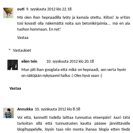
outi
9. syyskuuta 2012 klo 22.18
Mä olen ihan hepnaadilla lyöty ja kamala otettu. Kiitos! Ja yritän
tosi kovasti olla näkemättä noita sun betonikirjaimia... mä en ala
tuohon hommaan. En nyt!
Vastaa
Vastaukset
eilen tein
10. syyskuuta 2012 klo 20.18
Mun piti ihan googlata että mikä on hepnaadi, sen verta hyvin
on näköjään nykysuomi hallus :) Oles hyvä vaan :)
Vastaa
Annukka
10. syyskuuta 2012 klo 8.58
Voi että, kannatti todella laittaa tunnustus eteenpäin! Juuri tätä
tarkoitan sillä että tunnustusten kautta pääsee jännittävälle
blogihyppelylle, löysin taas niin monta ihanaa blogia etten tiedä