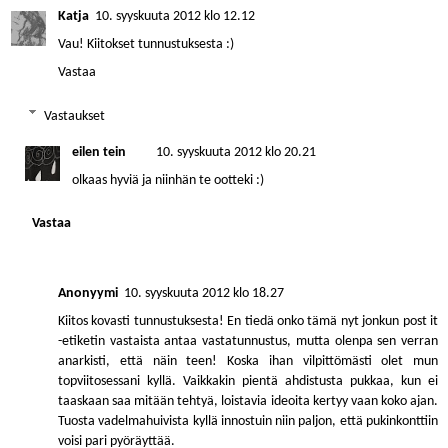
Katja
10. syyskuuta 2012 klo 12.12
Vau! Kiitokset tunnustuksesta :)
Vastaa
Vastaukset
eilen tein
10. syyskuuta 2012 klo 20.21
olkaas hyviä ja niinhän te ootteki :)
Vastaa
Anonyymi
10. syyskuuta 2012 klo 18.27
Kiitos kovasti tunnustuksesta! En tiedä onko tämä nyt jonkun post it
-etiketin vastaista antaa vastatunnustus, mutta olenpa sen verran
anarkisti, että näin teen! Koska ihan vilpittömästi olet mun
topviitosessani kyllä. Vaikkakin pientä ahdistusta pukkaa, kun ei
taaskaan saa mitään tehtyä, loistavia ideoita kertyy vaan koko ajan.
Tuosta vadelmahuivista kyllä innostuin niin paljon, että pukinkonttiin
voisi pari pyöräyttää.