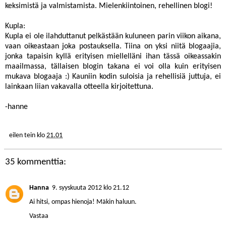
keksimistä ja valmistamista. Mielenkiintoinen, rehellinen blogi!
Kupla:
Kupla ei ole ilahduttanut pelkästään kuluneen parin viikon aikana,
vaan oikeastaan joka postauksella. Tiina on yksi niitä blogaajia,
jonka tapaisin kyllä erityisen miellelläni ihan tässä oikeassakin
maailmassa, tällaisen blogin takana ei voi olla kuin erityisen
mukava blogaaja :) Kauniin kodin suloisia ja rehellisiä juttuja, ei
lainkaan liian vakavalla otteella kirjoitettuna.
-hanne
eilen tein
klo
21.01
35 kommenttia:
Hanna
9. syyskuuta 2012 klo 21.12
Ai hitsi, ompas hienoja! Mäkin haluun.
Vastaa