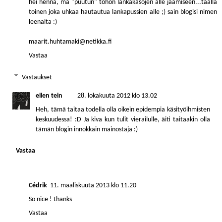
hei henna, mä "puutun" tohon lankakasojen alle jäämiseen...täällä
toinen joka uhkaa hautautua lankapussien alle ;) sain blogisi nimen
leenalta :)
maarit.huhtamaki@netikka.fi
Vastaa
Vastaukset
eilen tein
28. lokakuuta 2012 klo 13.02
Heh, tämä taitaa todella olla oikein epidempia käsityöihmisten
keskuudessa! :D Ja kiva kun tulit vierailulle, äiti taitaakin olla
tämän blogin innokkain mainostaja :)
Vastaa
Cédrik
11. maaliskuuta 2013 klo 11.20
So nice ! thanks
Vastaa