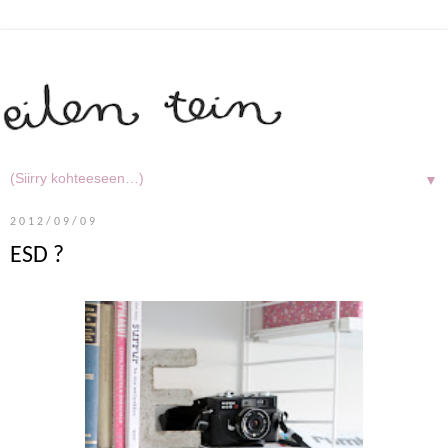
▼
2012/09/09
ESD ?