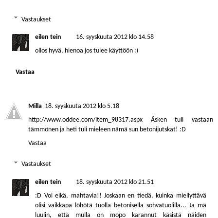
Vastaukset
eilen tein
16. syyskuuta 2012 klo 14.58
ollos hyvä, hienoa jos tulee käyttöön :)
Vastaa
Milla
18. syyskuuta 2012 klo 5.18
http://www.oddee.com/item_98317.aspx Äsken tuli vastaan
tämmönen ja heti tuli mieleen nämä sun betonijutskat! :D
Vastaa
Vastaukset
eilen tein
18. syyskuuta 2012 klo 21.51
:D Voi eikä, mahtavia!! Joskaan en tiedä, kuinka miellyttävä
olisi vaikkapa löhötä tuolla betonisella sohvatuolilla... Ja mä
luulin, että mulla on mopo karannut käsistä näiden