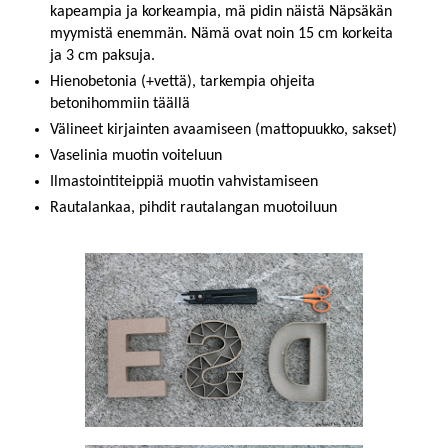
kapeampia ja korkeampia, mä pidin näistä Näpsäkän
myymistä enemmän. Nämä ovat noin 15 cm korkeita
ja 3 cm paksuja.
Hienobetonia (+vettä), tarkempia ohjeita
betonihommiin
täällä
Välineet kirjainten avaamiseen (mattopuukko, sakset)
Vaselinia muotin voiteluun
Ilmastointiteippiä muotin vahvistamiseen
Rautalankaa, pihdit rautalangan muotoiluun