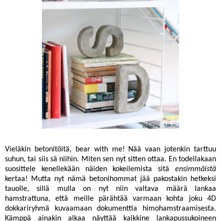
Vieläkin betonitöitä, bear with me! Nää vaan jotenkin tarttuu
suhun, tai siis sä niihin. Miten sen nyt sitten ottaa. En todellakaan
suosittele kenellekään näiden kokeilemista sitä
ensimmäistä
kertaa! Mutta nyt nämä betonihommat jää pakostakin hetkeksi
tauolle, sillä mulla on nyt niin valtava määrä lankaa
hamstrattuna, että meille pärähtää varmaan kohta joku 4D
dokkariryhmä kuvaamaan dokumenttia himohamstraamisesta.
Kämppä ainakin alkaa näyttää kaikkine lankapussukoineen