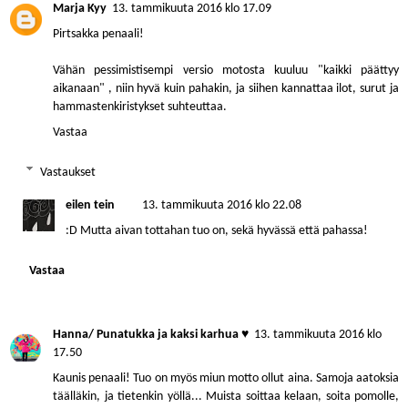
Marja Kyy
13. tammikuuta 2016 klo 17.09
Pirtsakka penaali!
Vähän pessimistisempi versio motosta kuuluu "kaikki päättyy
aikanaan" , niin hyvä kuin pahakin, ja siihen kannattaa ilot, surut ja
hammastenkiristykset suhteuttaa.
Vastaa
Vastaukset
eilen tein
13. tammikuuta 2016 klo 22.08
:D Mutta aivan tottahan tuo on, sekä hyvässä että pahassa!
Vastaa
Hanna/ Punatukka ja kaksi karhua ♥
13. tammikuuta 2016 klo
17.50
Kaunis penaali! Tuo on myös miun motto ollut aina. Samoja aatoksia
täälläkin, ja tietenkin yöllä... Muista soittaa kelaan, soita pomolle,