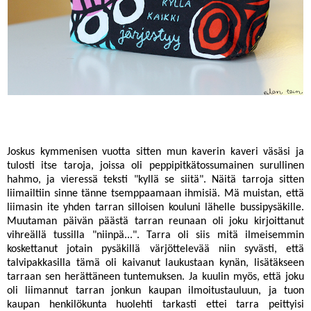
Joskus kymmenisen vuotta sitten mun kaverin kaveri väsäsi ja
tulosti itse taroja, joissa oli peppipitkätossumainen surullinen
hahmo, ja vieressä teksti "kyllä se siitä". Näitä tarroja sitten
liimailtiin sinne tänne tsemppaamaan ihmisiä. Mä muistan, että
liimasin ite yhden tarran silloisen kouluni lähelle bussipysäkille.
Muutaman päivän päästä tarran reunaan oli joku kirjoittanut
vihreällä tussilla "niinpä...". Tarra oli siis mitä ilmeisemmin
koskettanut jotain pysäkillä värjöttelevää niin syvästi, että
talvipakkasilla tämä oli kaivanut laukustaan kynän, lisätäkseen
tarraan sen herättäneen tuntemuksen. Ja kuulin myös, että joku
oli liimannut tarran jonkun kaupan ilmoitustauluun, ja tuon
kaupan henkilökunta huolehti tarkasti ettei tarra peittyisi