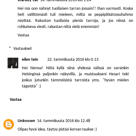
scaredy-cat
14. tammikuuta 2016 klo 1.24
Hei mä oon nähnyt tuollaisen tarran jossain!! Ihan varmasti. Koska
heti välittömästi tuli mieleen, miltä se peppipitkätossuhahmo
näyttää. Rakastan tuollaisia pieniä tarroja, ja jos niissä on
rohkaiseva viesti, rakastan niitä vielä enemmän!
Vastaa
Vastaukset
eilen tein
22. tammikuuta 2016 klo 0.13
Hei hienoa! Niitä kyllä siinä yhdessä välissä on varsinkin
Helsingissä paljonkin näkyvillä, ja muistaakseni Hesari teki
joskus jutunkin tämmöisistä tarroista yms. "hyvän mielen
tägeistä" :)
Vastaa
Unknown
14. tammikuuta 2016 klo 12.48
Olipas hyvä idea, täytyy pistää korvan taakse :)