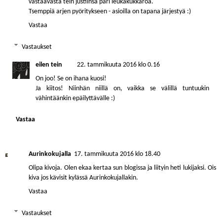
vastaavasta tein justiinsa pari leukakukkaroa.
Tsemppiä arjen pyöritykseen - asioilla on tapana järjestyä :)
Vastaa
Vastaukset
eilen tein
22. tammikuuta 2016 klo 0.16
On joo! Se on ihana kuosi!
Ja kiitos! Niinhän niillä on, vaikka se välillä tuntuukin
vähintäänkin epäilyttävälle :)
Vastaa
Aurinkokujalla
17. tammikuuta 2016 klo 18.40
Olipa kivoja. Olen ekaa kertaa sun blogissa ja liityin heti lukijaksi. Ois
kiva jos kävisit kylässä Aurinkokujallakin.
Vastaa
Vastaukset