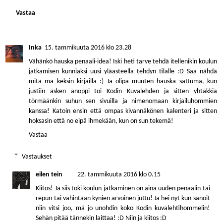
Vastaa
Inka
15. tammikuuta 2016 klo 23.28
Vähänkö hauska penaali-idea! Iski heti tarve tehdä itellenikin koulun
jatkamisen kunniaksi uusi yläasteella tehdyn tilalle :D Saa nähdä
mitä mä keksin kirjailla :) Ja olipa muuten hauska sattuma, kun
justiin äsken anoppi toi Kodin Kuvalehden ja sitten yhtäkkiä
törmäänkin suhun sen sivuilla ja nimenomaan kirjailuhommien
kanssa! Katoin ensin että ompas kivannäkönen kalenteri ja sitten
hoksasin että no eipä ihmekään, kun on sun tekemä!
Vastaa
Vastaukset
eilen tein
22. tammikuuta 2016 klo 0.15
Kiitos! Ja siis toki koulun jatkaminen on aina uuden penaalin tai
repun tai vähintään kynien arvoinen juttu! Ja hei nyt kun sanoit
niin vitsi joo, mä jo unohdin koko Kodin kuvalehtihommelin!
Sehän pitää tännekin laittaa! :D Niin ja kiitos :D