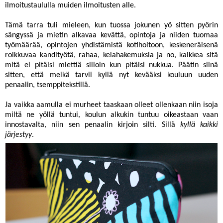
ilmoitustaululla muiden ilmoitusten alle.
Tämä tarra tuli mieleen, kun tuossa jokunen yö sitten pyörin
sängyssä ja mietin alkavaa kevättä, opintoja ja niiden tuomaa
työmäärää, opintojen yhdistämistä kotihoitoon, keskeneräisenä
roikkuvaa kandityötä, rahaa, kelahakemuksia ja no, kaikkea sitä
mitä ei pitäisi miettiä silloin kun pitäisi nukkua. Päätin siinä
sitten, että meikä tarvii kyllä nyt kevääksi kouluun uuden
penaalin, tsemppitekstillä.
Ja vaikka aamulla ei murheet taaskaan olleet ollenkaan niin isoja
miltä ne yöllä tuntui, koulun alkukin tuntuu oikeastaan vaan
innostavalta, niin sen penaalin kirjoin silti. Sillä
kyllä kaikki
järjestyy
.