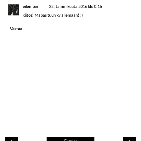
eilen tein
22. tammikuuta 2016 klo 0.16
Kiitos! Mäpäs tuun kyläilemään! :)
Vastaa
‹
›
Etusivu