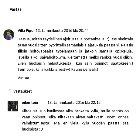
Vastaa
Villa Pipo
13. tammikuuta 2016 klo 20.44
Hassua, miten täydellinen ajoitus tällä postauksella..:) Itse nimittäin
tasan vuosi sitten pyörittelin samanlaisia ajatuksia päässäni. Palasin
silloin hoitovapaalta työelämään ja jatkoin samalla opiskeluja,
lapsilla alkoi päivähoito..ym. Kieltämättä melko rankka vuosi olikin.
Eilen huokaisin helpotuksesta, kun sain opinnot päätökseen:)
Tsemppiä, kyllä kaikki järjestyy! Kaunis penaali:)
Vastaa
Vastaukset
eilen tein
13. tammikuuta 2016 klo 22.12
Kiitos <3 Huh kuullostaa aika rankalta kyllä, mulla sentäs on
vaan opinnot, eikä niitäkään aivan valtavasti. Isosti onnea
valmistumisesta! Mä en vielä kyllä vuoden päästä saa
huokaista :D