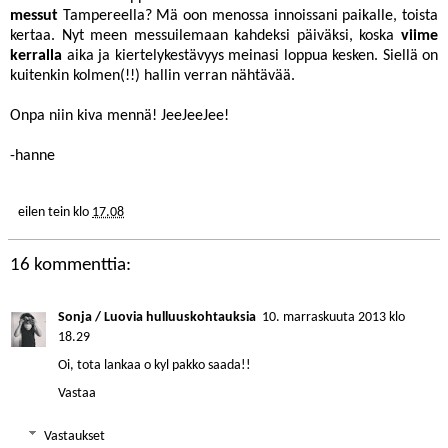
messut
Tampereella? Mä oon menossa innoissani paikalle, toista
kertaa. Nyt meen messuilemaan kahdeksi päiväksi, koska
viime
kerralla
aika ja kiertelykestävyys meinasi loppua kesken. Siellä on
kuitenkin kolmen(!!) hallin verran nähtävää.
Onpa niin kiva mennä! JeeJeeJee!
-hanne
eilen tein
klo
17.08
16 kommenttia:
Sonja / Luovia hulluuskohtauksia
10. marraskuuta 2013 klo
18.29
Oi, tota lankaa o kyl pakko saada!!
Vastaa
Vastaukset