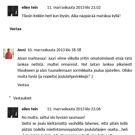
eilen tein
11. marraskuuta 2013 klo 23.02
Tilasin itekkin heti kun löysin. Aika näppärää matskua kyllä!
Vastaa
Anni
10. marraskuuta 2013 klo 18.58
Aivan mahtavaa! Juuri viime viikolla yritin omatoimisesti etsiä tätä
lankaa netistä, muttei onnannut. Nyt laitan lankaa pikaisesti
tilaukseen ja alan tuunailemaan sormikkaita joulua ajatellen. Olisko
muita hyviä (ja nopeita) joululahjavinkkejä? ;)
Vastaa
Vastaukset
eilen tein
11. marraskuuta 2013 klo 23.06
No mutta, sattui siis hyvään saumaan!
Sieltä se joulu kieltämättä vauhdilla lähenee, että pitäis kyllä
pistää todella mietintämyssypäähän joululahjojen osalta...heh