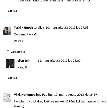
:) Jos jotain keksin, niin tännepä sen heti pian laitan :D
Vastaa
Terhi / Hupsistarallaa
10. marraskuuta 2013 klo 19.58
Ooh, mahtavaa!!!
Vastaa
Vastaukset
eilen tein
11. marraskuuta 2013 klo 23.07
Niinpä!!
Vastaa
Viivi, Kotiompelimo Pauline
10. marraskuuta 2013 klo 19.59
No johan nyt jotakin, kaikkee ne keksii! Mut kyl tuo lapanenkin on
hieno ;)