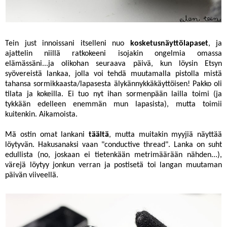
Tein just innoissani itselleni nuo
kosketusnäyttölapaset
, ja
ajattelin niillä ratkokeeni isojakin ongelmia omassa
elämässäni...ja olikohan seuraava päivä, kun löysin Etsyn
syövereistä lankaa, jolla voi tehdä muutamalla pistolla mistä
tahansa sormikkaasta/lapasesta älykännykkäkäyttöisen! Pakko oli
tilata ja kokeilla. Ei tuo nyt ihan sormenpään lailla toimi (ja
tykkään edelleen enemmän mun lapasista), mutta toimii
kuitenkin. Aikamoista.
Mä ostin omat lankani
täältä
, mutta muitakin myyjiä näyttää
löytyvän. Hakusanaksi vaan "conductive thread". Lanka on suht
edullista (no, joskaan ei tietenkään metrimäärään nähden...),
värejä löytyy jonkun verran ja postisetä toi langan muutaman
päivän viiveellä.