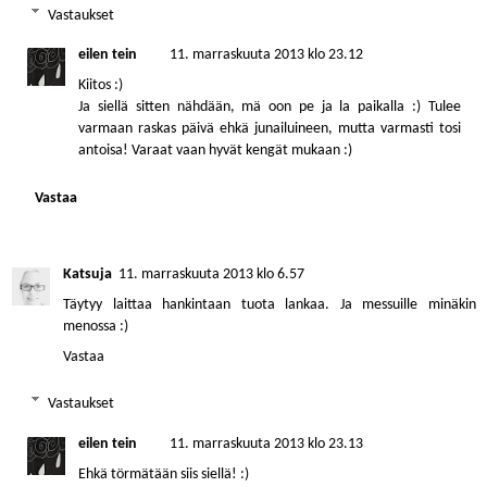
Vastaukset
eilen tein
11. marraskuuta 2013 klo 23.12
Kiitos :)
Ja siellä sitten nähdään, mä oon pe ja la paikalla :) Tulee
varmaan raskas päivä ehkä junailuineen, mutta varmasti tosi
antoisa! Varaat vaan hyvät kengät mukaan :)
Vastaa
Katsuja
11. marraskuuta 2013 klo 6.57
Täytyy laittaa hankintaan tuota lankaa. Ja messuille minäkin
menossa :)
Vastaa
Vastaukset
eilen tein
11. marraskuuta 2013 klo 23.13
Ehkä törmätään siis siellä! :)