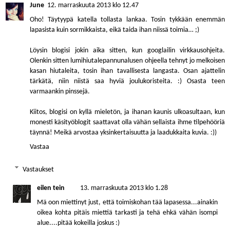
June
12. marraskuuta 2013 klo 12.47
Oho! Täytyypä katella tollasta lankaa. Tosin tykkään enemmän
lapasista kuin sormikkaista, eikä taida ihan niissä toimia… ;)
Löysin blogisi jokin aika sitten, kun googlailin virkkausohjeita.
Olenkin sitten lumihiutalepannunalusen ohjeella tehnyt jo melkoisen
kasan hiutaleita, tosin ihan tavallisesta langasta. Osan ajattelin
tärkätä, niin niistä saa hyviä joulukoristeita. :) Osasta teen
varmaankin pinssejä.
Kiitos, blogisi on kyllä mieletön, ja ihanan kaunis ulkoasultaan, kun
monesti käsityöblogit saattavat olla vähän sellaista ihme tilpehööriä
täynnä! Meikä arvostaa yksinkertaisuutta ja laadukkaita kuvia. :))
Vastaa
Vastaukset
eilen tein
13. marraskuuta 2013 klo 1.28
Mä oon miettinyt just, että toimiskohan tää lapasessa...ainakin
oikea kohta pitäis miettiä tarkasti ja tehä ehkä vähän isompi
alue....pitää kokeilla joskus :)