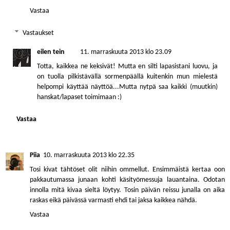
Vastaa
Vastaukset
eilen tein
11. marraskuuta 2013 klo 23.09
Totta, kaikkea ne keksivät! Mutta en silti lapasistani luovu, ja
on tuolla pilkistävällä sormenpäällä kuitenkin mun mielestä
helpompi käyttää näyttöä...Mutta nytpä saa kaikki (muutkin)
hanskat/lapaset toimimaan :)
Vastaa
Piia
10. marraskuuta 2013 klo 22.35
Tosi kivat tähtöset olit niihin ommellut. Ensimmäistä kertaa oon
pakkautumassa junaan kohti käsityömessuja lauantaina. Odotan
innolla mitä kivaa sieltä löytyy. Tosin päivän reissu junalla on aika
raskas eikä päivässä varmasti ehdi tai jaksa kaikkea nähdä.
Vastaa