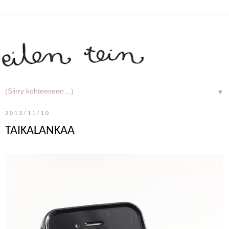
▼
2013/11/10
TAIKALANKAA