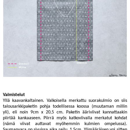
Valmistelut
Yllä kaavankaltainen. Valkoisella merkattu suorakulmio on siis
talousarkkipaketin pohja todellisessa koossa (muutaman millin
yli), eli noin 9cm x 20,5 cm. Paketin ääriviivat kannattaakin
piirtää kankaaseen. Piirrä myös katkoviivalla merkatut kohdat
(nämä viivat auttavat myöhemmin kulmien ompelussa).
Saumanvara on sivuissa aika reilu, 1,5cm. Ylimääräisen voi sitten