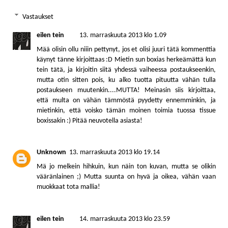
Vastaukset
eilen tein
13. marraskuuta 2013 klo 1.09
Mää olisin ollu niiin pettynyt, jos et olisi juuri tätä kommenttia
käynyt tänne kirjoittaas :D Mietin sun boxias herkeämättä kun
tein tätä, ja kirjoitin siitä yhdessä vaiheessa postaukseenkin,
mutta otin sitten pois, ku alko tuotta pituutta vähän tulla
postaukseen muutenkin....MUTTA! Meinasin siis kirjoittaa,
että multa on vähän tämmöstä pyydetty ennemminkin, ja
mietinkin, että voisko tämän moinen toimia tuossa tissue
boxissakin :) Pitää neuvotella asiasta!
Unknown
13. marraskuuta 2013 klo 19.14
Mä jo melkein hihkuin, kun näin ton kuvan, mutta se olikin
vääränlainen ;) Mutta suunta on hyvä ja oikea, vähän vaan
muokkaat tota mallia!
eilen tein
14. marraskuuta 2013 klo 23.59