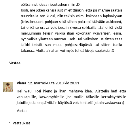
pöltsännyt ideaa ripustushommiin :D
Jooh, me Joken kanssa just mietittiinkin, että jos mä/me saatais
suunnitella sen kuosi, niin tekisin esim. kokonaan läpinäkyvän
(tekstiosuudet pohjaan sekä siihen poisrepäistävään aukkoon),
tai ehkä se orava vois jossain sivussa seikkailla...tai ehkä vielä
mieluummin tekisin vaikka ihan kokonaan yksivärisen, esim.
nyt vaikka yllättäen mustan. Heh. Tai valkoisen. Ja sitten taas
kaikki tekstit sun muut pohjassa/läpässä tai sitten tuolla
takana...Mutta ainahan voi myös tehdä kivoja suojuksia :D
Vastaa
Viena
12. marraskuuta 2013 klo 20.31
Hei wau! Tosi hieno ja ihan mahtava idea. Ajattelin heti että
vanulapuille, kasvopyyhkeille jne muille tällasille kertakäyttösille
jutuille jotka on päivittäin käytössä vois kehitellä jotain vastaavaa ;)
Vastaa
Vastaukset