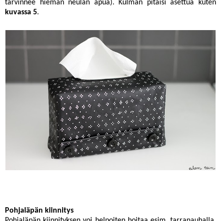
tarvinnee hieman neulan apua). Kulman pitäisi asettua kuten
kuvassa 5
.
Pohjaläpän kiinnitys
Pohjaläpän kiinnityksen voi helpoiten hoitaa esim. tarranauhalla.