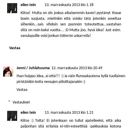
eilen tein
13. marraskuuta 2013 klo 1.18
Kiitos! Multa on siis joskus aikaisemmin kaveri pyytänyt tissue
boxin suojusta, mietinkin että voisko tätä jotenkin soveltaa
siihenkin...sais vihdoin sen pyynnön toteutettua...vastahan
siitä on noin kaksi vuotta... :D Mutta joo, hyvä idea! Just esim.
vanulapuille voisi jonkun tötterön askarrella!
Vastaa
Jenni / Juhlahuuma
12. marraskuuta 2013 klo 20.49
Ihan huippu idea, ai että!!! :) Ja näin flunssakautena kyllä tuollainen
piristäisikin kotia nessujen piiloittajanakin :)
Vastaa
Vastaukset
eilen tein
13. marraskuuta 2013 klo 1.21
Kiitos :) Totta! Ei jotenkaan oo tullut ajatelleeksi, että aika
paljonhan sitä erilaisia ei-niin-esteettisiä -pakkauksia kotona