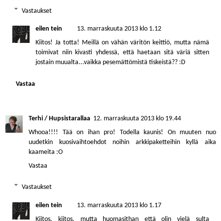
Vastaukset
eilen tein
13. marraskuuta 2013 klo 1.12
Kiitos! Ja totta! Meillä on vähän väritön keittiö, mutta nämä
toimivat niin kivasti yhdessä, että haetaan sitä väriä sitten
jostain muualta...vaikka pesemättömistä tiskeistä?? :D
Vastaa
Terhi / Hupsistarallaa
12. marraskuuta 2013 klo 19.44
Whooa!!!! Tää on ihan pro! Todella kaunis! On muuten nuo
uudetkin kuosivaihtoehdot noihin arkkipaketteihin kyllä aika
kaameita :O
Vastaa
Vastaukset
eilen tein
13. marraskuuta 2013 klo 1.17
Kiitos, kiitos, mutta huomasithan että olin vielä sulta