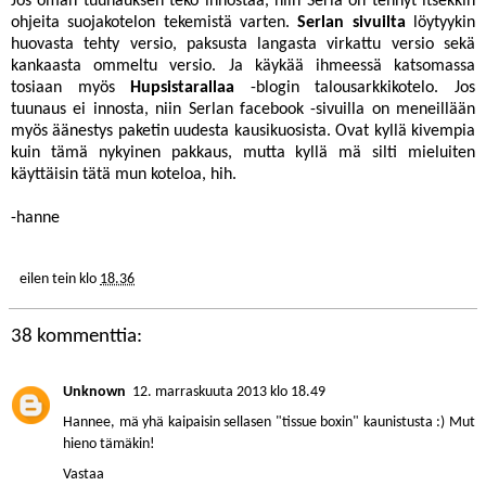
Jos oman tuunauksen teko innostaa, niin Serla on tehnyt itsekkin
ohjeita suojakotelon tekemistä varten.
Serlan sivuilta
löytyykin
huovasta tehty
versio,
paksusta langasta virkattu
versio sekä
kankaasta ommeltu
versio. Ja käykää ihmeessä katsomassa
tosiaan myös
Hupsistarallaa
-blogin talousarkkikotelo
. Jos
tuunaus ei innosta, niin
Serlan facebook
-sivuilla on meneillään
myös äänestys paketin uudesta kausikuosista. Ovat kyllä kivempia
kuin tämä nykyinen pakkaus, mutta kyllä mä silti mieluiten
käyttäisin tätä mun koteloa, hih.
-hanne
eilen tein
klo
18.36
38 kommenttia:
Unknown
12. marraskuuta 2013 klo 18.49
Hannee, mä yhä kaipaisin sellasen "tissue boxin" kaunistusta :) Mut
hieno tämäkin!
Vastaa