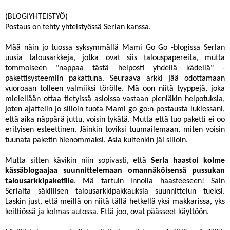
(BLOGIYHTEISTYÖ)
Postaus on tehty yhteistyössä Serlan kanssa.
Mää näin jo tuossa syksymmällä
Mami Go Go
-blogissa
Serlan
uusia talousarkkeja
, jotka ovat siis talouspapereita, mutta
tommoiseen "nappaa tästä helposti yhdellä kädellä" -
pakettisysteemiin pakattuna. Seuraava arkki jää odottamaan
vuoroaan tolleen valmiiksi törölle. Mä oon niitä tyyppejä, joka
mielellään ottaa tietyissä asioissa vastaan pieniäkin helpotuksia,
joten ajattelin jo silloin tuota Mami go go:n postausta lukiessani,
että aika näppärä juttu, voisin tykätä. Mutta että tuo paketti ei oo
erityisen esteettinen. Jäinkin toviksi tuumailemaan, miten voisin
tuunata paketin hienommaksi. Asia kuitenkin jäi silloin.
Mutta sitten kävikin niin sopivasti, että
Serla haastoi kolme
kässäblogaajaa suunnittelemaan omannäköisensä pussukan
talousarkkipaketille
. Mä tartuin innolla haasteeseen! Sain
Serlalta säkillisen talousarkkipakkauksia suunnittelun tueksi.
Laskin just, että meillä on niitä tällä hetkellä yksi makkarissa, yks
keittiössä ja kolmas autossa. Että joo, ovat päässeet käyttöön.