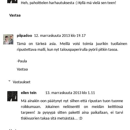
Heh, pahoittelen harhautuksesta :) Kyllä mä vielä sen teen!
Vastaa
piipadoo
12. marraskuuta 2013 klo 19.17
Tämä on tärkeä asia. Meillä voisi toimia juurikin tuollainen
ripustettava malli, kun nyt talouspaperirulla pyörii pitkin tasoa.
-Paula
Vastaa
Vastaukset
eilen tein
13. marraskuuta 2013 klo 1.11
Mä ainakin oon päätynyt nyt siihen että ripustan tuon tuonne
roikkumaan. Jokainen neliösentti on meidän keittiössä
tarpeen! Ja pysyypä sitten paketti aina paikallaan, ei tarvi
tiskivuorien takaa sitä metsästää... :D