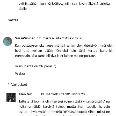
pyörii...vähän kun värkkäilee, niin saa kivannäköisiä asioita
tilalle :)
Vastaa
SussuSininen
12. marraskuuta 2013 klo 22.25
Kun postauksen eka lause sisältää sanan blogiyhteistyö, minä olen
heti että voihan plääh. Onneksi luin tällä kertaa kuitenkin
eteenpäin, sillä tämä oli kiva ja erilainen mainospostaus.
Ja sinun kotelosi ON paras. :)
Vastaa
Vastaukset
eilen tein
13. marraskuuta 2013 klo 1.23
Tattista :) Joo mä olin itse tosi iloinen tästä yhteistyöstä! Aina
noita erinäisiä kyselyjä tulee, mutta ihan todella harvoin
osataan hyödyntää tämmösiä DIY/kässäblogeja siihen missä ne