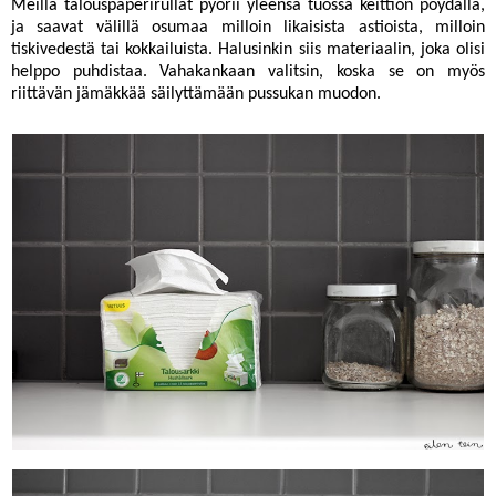
Meillä talouspaperirullat pyörii yleensä tuossa keittiön pöydällä,
ja saavat välillä osumaa milloin likaisista astioista, milloin
tiskivedestä tai kokkailuista. Halusinkin siis materiaalin, joka olisi
helppo puhdistaa. Vahakankaan valitsin, koska se on myös
riittävän jämäkkää säilyttämään pussukan muodon.