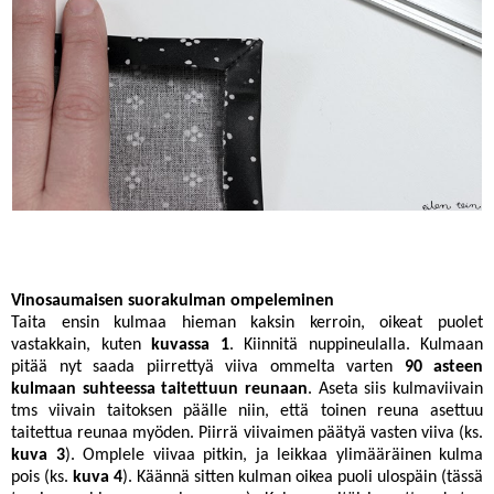
Vinosaumaisen suorakulman ompeleminen
Taita ensin kulmaa hieman kaksin kerroin, oikeat puolet
vastakkain, kuten
kuvassa 1
. Kiinnitä nuppineulalla. Kulmaan
pitää nyt saada piirrettyä viiva ommelta varten
90 asteen
kulmaan suhteessa taitettuun reunaan
. Aseta siis kulmaviivain
tms viivain taitoksen päälle niin, että toinen reuna asettuu
taitettua reunaa myöden. Piirrä viivaimen päätyä vasten viiva (ks.
kuva 3
). Omplele viivaa pitkin, ja leikkaa ylimääräinen kulma
pois (ks.
kuva 4
). Käännä sitten kulman oikea puoli ulospäin (tässä