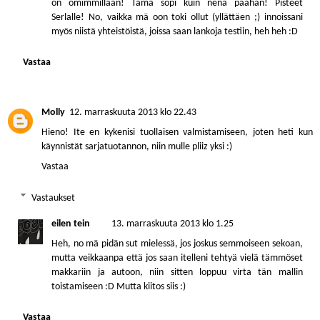
on omimmillaan! Tämä sopi kuin nenä päähän! Pisteet
Serlalle! No, vaikka mä oon toki ollut (yllättäen ;) innoissani
myös niistä yhteistöistä, joissa saan lankoja testiin, heh heh :D
Vastaa
Molly
12. marraskuuta 2013 klo 22.43
Hieno! Ite en kykenisi tuollaisen valmistamiseen, joten heti kun
käynnistät sarjatuotannon, niin mulle pliiz yksi :)
Vastaa
Vastaukset
eilen tein
13. marraskuuta 2013 klo 1.25
Heh, no mä pidän sut mielessä, jos joskus semmoiseen sekoan,
mutta veikkaanpa että jos saan itelleni tehtyä vielä tämmöset
makkariin ja autoon, niin sitten loppuu virta tän mallin
toistamiseen :D Mutta kiitos siis :)
Vastaa