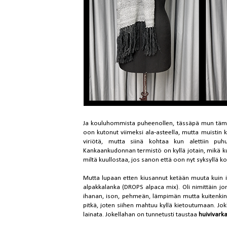
Ja kouluhommista puheenollen, tässäpä mun tämä
oon kutonut viimeksi ala-asteella, mutta muistin k
viriötä, mutta siinä kohtaa kun alettiin puhu
Kankaankudonnan termistö on kyllä jotain, mikä k
miltä kuullostaa, jos sanon että oon nyt syksyllä koul
Mutta lupaan etten kiusannut ketään muuta kuin it
alpakkalanka (DROPS alpaca mix). Oli nimittäin jo
ihanan, ison, pehmeän, lämpimän mutta kuitenkin
pitkä, joten siihen mahtuu kyllä kietoutumaan. Jokk
lainata. Jokellahan on tunnetusti taustaa
huivivark