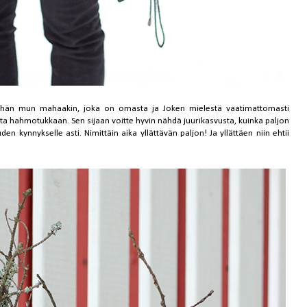
 vähän mun mahaakin, joka on omasta ja Joken mielestä vaatimattomasti
sta hahmotukkaan. Sen sijaan voitte hyvin nähdä juurikasvusta, kuinka paljon
en kynnykselle asti. Nimittäin aika yllättävän paljon! Ja yllättäen niin ehtii