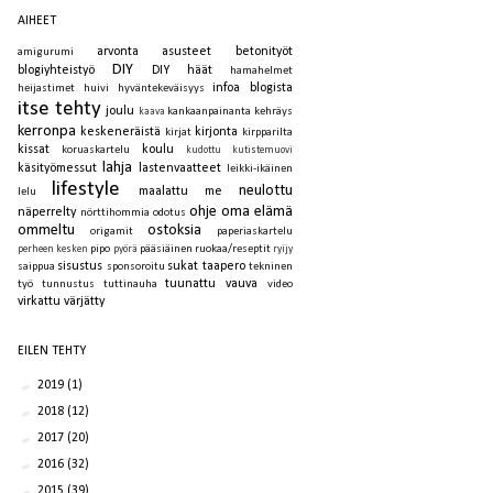
AIHEET
arvonta
asusteet
betonityöt
amigurumi
DIY
blogiyhteistyö
DIY häät
hamahelmet
infoa blogista
heijastimet
huivi
hyväntekeväisyys
itse tehty
joulu
kankaanpainanta
kehräys
kaava
kerronpa
keskeneräistä
kirjonta
kirjat
kirpparilta
kissat
koulu
koruaskartelu
kudottu
kutistemuovi
lahja
käsityömessut
lastenvaatteet
leikki-ikäinen
lifestyle
neulottu
maalattu
me
lelu
ohje
oma elämä
näperrelty
nörttihommia
odotus
ommeltu
ostoksia
origamit
paperiaskartelu
pipo
pääsiäinen
ruokaa/reseptit
perheen kesken
pyörä
ryijy
sisustus
sukat
taapero
saippua
sponsoroitu
tekninen
tuunattu
vauva
työ
tunnustus
tuttinauha
video
virkattu
värjätty
EILEN TEHTY
►
2019
(1)
►
2018
(12)
►
2017
(20)
►
2016
(32)
►
2015
(39)