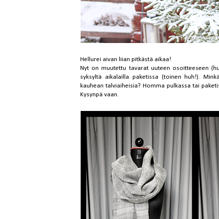
Hellurei aivan liian pitkästä aikaa!
Nyt on muutettu tavarat uuteen osoitteeseen (huh
syksyltä aikalailla paketissa (toinen huh!). M
kauhean talviaiheisia? Homma pulkassa tai paket
Kysynpä vaan.