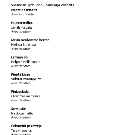
Susannan Työhuone - päiväkirja vanhalta
rautatieasemalta
9 kuukautta sitten
Hupsistarallaa
Jämälankapaita
4 vuotta sitten
Missä neuloimme kerran
Hiekkaa hiuksissa
4 vuotta sitten
Lämmin ilo
Helpoin Hellä -neule
6 vuotta sitten
Pientä kivaa
Virkatut vauvanpeitot
6 vuotta sitten
Pinjacolada
Christmas memories
6 vuotta sitten
Sormustin
Neulottu matto
6 vuotta sitten
Pehmeitä paketteja
Taas villapaita!
6 vuotta sitten