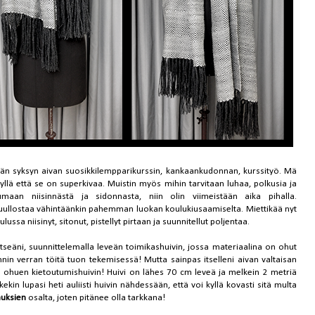
n syksyn aivan suosikkilempparikurssin, kankaankudonnan, kurssityö. Mä
yllä että se on superkivaa. Muistin myös mihin tarvitaan luhaa, polkusia ja
maan niisinnästä ja sidonnasta, niin olin viimeistään aika pihalla.
uullostaa vähintäänkin pahemman luokan koulukiusaamiselta. Miettikää nyt
ussa niisinyt, sitonut, pistellyt pirtaan ja suunnitellut poljentaa.
seäni, suunnittelemalla leveän toimikashuivin, jossa materiaalina on ohut
nnin verran töitä tuon tekemisessä! Mutta sainpas itselleni aivan valtaisan
 ohuen kietoutumishuivin! Huivi on lähes 70 cm leveä ja melkein 2 metriä
ekin lupasi heti auliisti huivin nähdessään, että voi kyllä kovasti sitä multa
auksien
osalta, joten pitänee olla tarkkana!