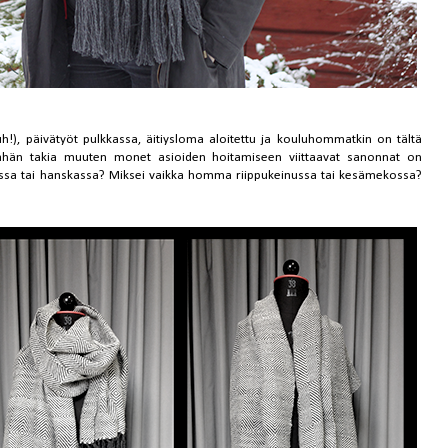
!), päivätyöt pulkkassa, äitiysloma aloitettu ja kouluhommatkin on tältä
inkähän takia muuten monet asioiden hoitamiseen viittaavat sanonnat on
issa tai hanskassa? Miksei vaikka homma riippukeinussa tai kesämekossa?