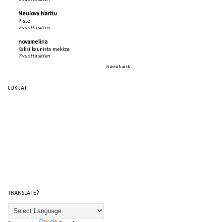
Neulova Narttu
Piste
7 vuotta sitten
novamelina
Kaksi kaunista mekkoa
7 vuotta sitten
Näytä kaikki
LUKIJAT
TRANSLATE?