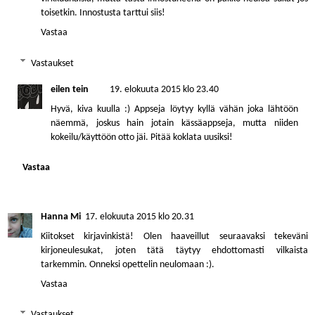
toisetkin. Innostusta tarttui siis!
Vastaa
Vastaukset
eilen tein
19. elokuuta 2015 klo 23.40
Hyvä, kiva kuulla :) Appseja löytyy kyllä vähän joka lähtöön
näemmä, joskus hain jotain kässäappseja, mutta niiden
kokeilu/käyttöön otto jäi. Pitää koklata uusiksi!
Vastaa
Hanna Mi
17. elokuuta 2015 klo 20.31
Kiitokset kirjavinkistä! Olen haaveillut seuraavaksi tekeväni
kirjoneulesukat, joten tätä täytyy ehdottomasti vilkaista
tarkemmin. Onneksi opettelin neulomaan :).
Vastaa
Vastaukset