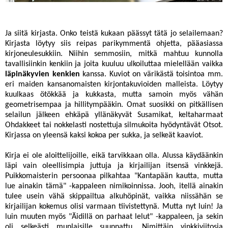
Ja siitä kirjasta. Onko teistä kukaan päässyt tätä jo selailemaan?
Kirjasta löytyy siis reipas parikymmentä ohjetta, pääasiassa
kirjoneulesukkiin. Niihin semmosiin, mitkä mahtuu kunnolla
tavallisiinkin kenkiin ja joita kuuluu ulkoiluttaa mielellään vaikka
läpinäkyvien kenkien
kanssa. Kuviot on värikästä toisintoa mm.
eri maiden kansanomaisten kirjontakuvioiden malleista. Löytyy
kuulkaas ötökkää ja kukkasta, mutta samoin myös vähän
geometrisempaa ja hillitympääkin. Omat suosikki on pitkällisen
selailun jälkeen ehkäpä yllänäkyvät Susamikat, keltaharmaat
Ohdakkeet tai nokkelasti nostettuja silmukoita hyödyntävät Otsot.
Kirjassa on yleensä kaksi kokoa per sukka, ja selkeät kaaviot.
Kirja ei ole aloittelijoille, eikä tarvikkaan olla. Alussa käydäänkin
läpi vain oleellisimpia juttuja ja kirjailijan itsensä vinkkejä.
Puikkomaisterin persoonaa pilkahtaa "Kantapään kautta, mutta
lue ainakin tämä" -kappaleen nimikoinnissa. Jooh, itellä ainakin
tulee usein vähä skippailtua alkuhöpinät, vaikka niissähän se
kirjailijan kokemus olisi varmaan tiivistettynä. Mutta nyt luin! Ja
luin muuten myös "Äidillä on parhaat lelut" -kappaleen, ja sekin
oli selkeästi munlaisille suunnattu. Nimittäin vinkkiviitosia