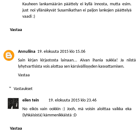
Kauheen lankamäärän päättely ei kyllä innosta, mutta esim.
just noi yllänäkyvät Susamikathan ei paljon lankojen päättelyä
vaadi :)
Vastaa
Annuliina
19. elokuuta 2015 klo 15.06
Sain kirjan kirjastosta lainaan... Aivan ihania sukkia! Ja niistä
lyhytvartisista vois alottaa sen kärsivällisyyden kasvattamisen.
Vastaa
Vastaukset
eilen tein
19. elokuuta 2015 klo 23.46
No eikös vain ookkin :) Jooh, mä voisin aloittaa vaikka eka
(lyhkäisistä) kämmenikkäistä :D
Vastaa