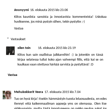
Anonyymi
16. elokuuta 2015 klo 23.06
Kiitos kauniista sanoista ja innostavista kommenteista! Uskokaa
huviksenne, jos minä pystyin siihen, tekin pystytte ;-)
Vastaa
Vastaukset
eilen tein
16. elokuuta 2015 klo 23.19
Kiitos kun sain osallistua julkkareihin! :) Ja jotenkin on tässä
kirjaa selatessa tullut koko ajan vahvempi fiilis, että kai se on
kuulkaas vaan otettava härkää sarvista ja pystyttävä! :D
Vastaa
Mehukekkerit Veera
17. elokuuta 2015 klo 7.04
Tuo on hyvä kirja! Itsekin hämmästyin tuosta leluosuudesta, en edes
tiennyt että kaikenmaailman appseja yms on olemassa. Olen itse
virkkuunaisia, mutta tästä innostuneena on pakko neuloa sukat jos