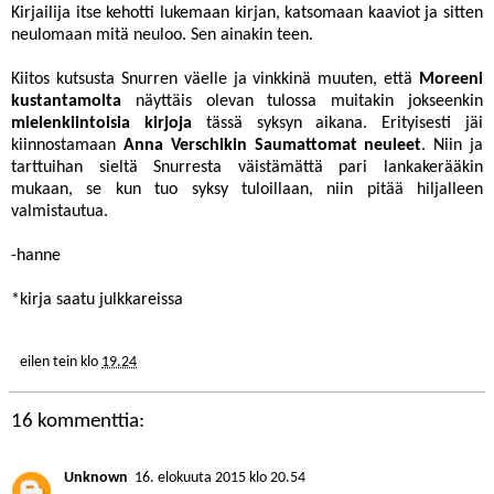
Kirjailija itse kehotti lukemaan kirjan, katsomaan kaaviot ja sitten
neulomaan mitä neuloo. Sen ainakin teen.
Kiitos kutsusta Snurren väelle ja vinkkinä muuten, että
Moreeni
kustantamolta
näyttäis olevan tulossa muitakin jokseenkin
mielenkiintoisia kirjoja
tässä syksyn aikana. Erityisesti jäi
kiinnostamaan
Anna Verschikin Saumattomat neuleet
. Niin ja
tarttuihan sieltä Snurresta väistämättä pari lankakerääkin
mukaan, se kun tuo syksy tuloillaan, niin pitää hiljalleen
valmistautua.
-hanne
*kirja saatu julkkareissa
eilen tein
klo
19.24
16 kommenttia:
Unknown
16. elokuuta 2015 klo 20.54