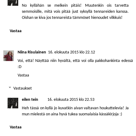
No kyllähän se melkein pitäis! Muutenkin ois tarvetta
semmoisille, mitä vois pitää just syksyllä tennareiden kanssa.
Oishan se kiva jos tennareista tämmöset hienoudet vilkkuis!
Vastaa
Niina Risulainen
16. elokuuta 2015 klo 22.12
Voi, että! Näyttää niin hyvältä, että voi olla pakkohankinta edessä
:D
Vastaa
Vastaukset
eilen tein
16. elokuuta 2015 klo 22.53
Heh tässä on kyllä jo kuvatkin aivan valtavan houkuttelevia! Ja
mun mielestä on aina hyvä tukea suomalaisia kässäkirjoja :)
Vastaa