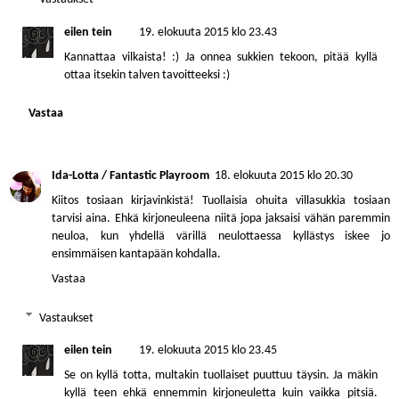
eilen tein
19. elokuuta 2015 klo 23.43
Kannattaa vilkaista! :) Ja onnea sukkien tekoon, pitää kyllä
ottaa itsekin talven tavoitteeksi :)
Vastaa
Ida-Lotta / Fantastic Playroom
18. elokuuta 2015 klo 20.30
Kiitos tosiaan kirjavinkistä! Tuollaisia ohuita villasukkia tosiaan
tarvisi aina. Ehkä kirjoneuleena niitä jopa jaksaisi vähän paremmin
neuloa, kun yhdellä värillä neulottaessa kyllästys iskee jo
ensimmäisen kantapään kohdalla.
Vastaa
Vastaukset
eilen tein
19. elokuuta 2015 klo 23.45
Se on kyllä totta, multakin tuollaiset puuttuu täysin. Ja mäkin
kyllä teen ehkä ennemmin kirjoneuletta kuin vaikka pitsiä.