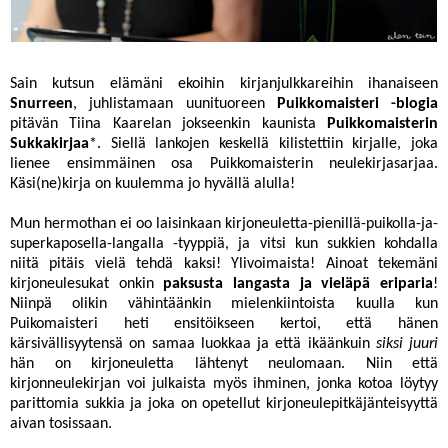
Sain kutsun elämäni ekoihin kirjanjulkkareihin ihanaiseen
Snurreen
, juhlistamaan uunituoreen
Puikkomaisteri -blogia
pitävän Tiina Kaarelan jokseenkin kaunista
Puikkomaisterin
Sukkakirjaa
*. Siellä lankojen keskellä kilistettiin kirjalle, joka
lienee ensimmäinen osa Puikkomaisterin neulekirjasarjaa.
Käsi(ne)kirja on kuulemma jo hyvällä alulla!
Mun hermothan ei oo laisinkaan kirjoneuletta-pienillä-puikolla-ja-
superkaposella-langalla -tyyppiä, ja vitsi kun sukkien kohdalla
niitä pitäis vielä tehdä kaksi! Ylivoimaista! Ainoat tekemäni
kirjoneulesukat onkin
paksusta langasta ja vieläpä eriparia
!
Niinpä olikin vähintäänkin mielenkiintoista kuulla kun
Puikomaisteri heti ensitöikseen kertoi, että hänen
kärsivällisyytensä on samaa luokkaa ja että ikäänkuin
siksi juuri
hän on kirjoneuletta lähtenyt neulomaan. Niin että
kirjonneulekirjan voi julkaista myös ihminen, jonka kotoa löytyy
parittomia sukkia ja joka on opetellut kirjoneulepitkäjänteisyyttä
aivan tosissaan.