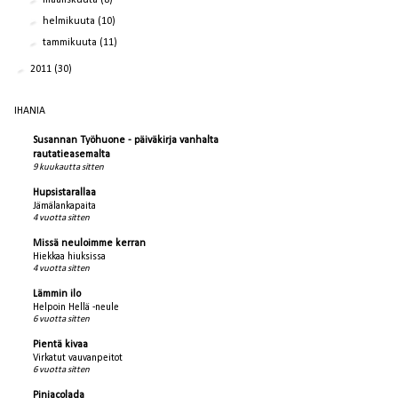
maaliskuuta
(8)
►
helmikuuta
(10)
►
tammikuuta
(11)
►
2011
(30)
IHANIA
Susannan Työhuone - päiväkirja vanhalta
rautatieasemalta
9 kuukautta sitten
Hupsistarallaa
Jämälankapaita
4 vuotta sitten
Missä neuloimme kerran
Hiekkaa hiuksissa
4 vuotta sitten
Lämmin ilo
Helpoin Hellä -neule
6 vuotta sitten
Pientä kivaa
Virkatut vauvanpeitot
6 vuotta sitten
Pinjacolada