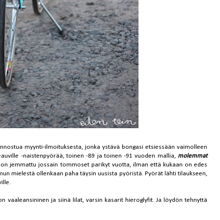
po innostua myynti-ilmoituksesta, jonka ystävä bongasi etsiessään vaimolleen
auville -naistenpyörää, toinen -89 ja toinen -91 vuoden mallia,
molemmat
ä on jemmattu jossain tommoset parikyt vuotta, ilman että kukaan on edes
un mielestä ollenkaan paha täysin uusista pyöristä. Pyörät lähti tilaukseen,
ille.
vaaleansininen ja siinä lilat, varsin kasarit hieroglyfit. Ja löydön tehnyttä