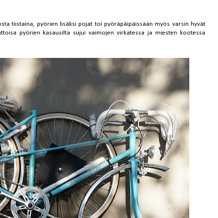
a tiistaina, pyörien lisäksi pojat toi pyöräpäipäissään myös varsin hyvät
ttoisa pyörien kasausilta sujui vaimojen virkatessa ja miesten kootessa