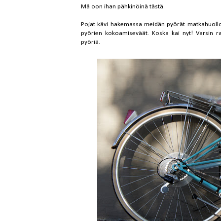
Mä oon ihan pähkinöinä tästä.
Pojat kävi hakemassa meidän pyörät matkahuollost
pyörien kokoamiseväät. Koska kai nyt! Varsin ra
pyöriä.