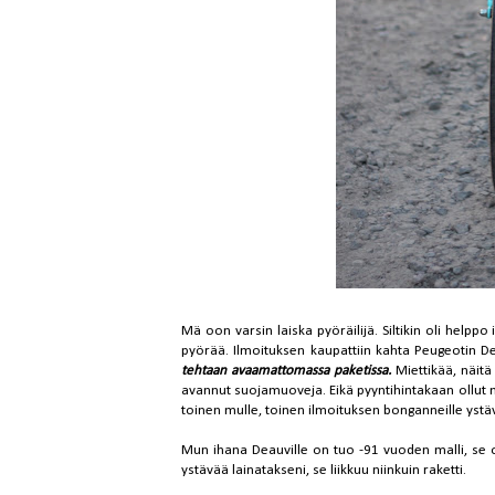
Mä oon varsin laiska pyöräilijä. Siltikin oli help
pyörää. Ilmoituksen kaupattiin kahta Peugeotin De
tehtaan avaamattomassa paketissa.
Miettikää, näit
avannut suojamuoveja. Eikä pyyntihintakaan ollut m
toinen mulle, toinen ilmoituksen bonganneille ystäv
Mun ihana Deauville on tuo -91 vuoden malli, se on 
ystävää lainatakseni, se liikkuu niinkuin raketti.