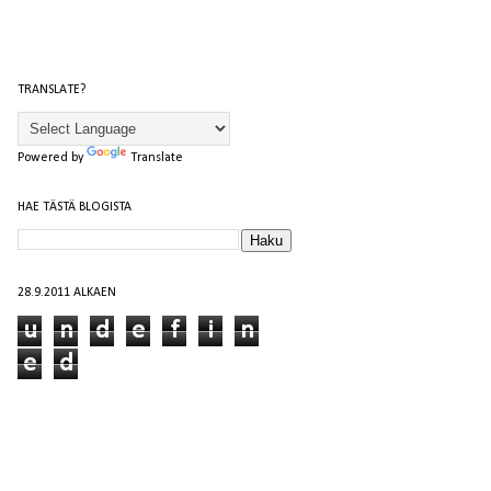
TRANSLATE?
Powered by
Translate
HAE TÄSTÄ BLOGISTA
28.9.2011 ALKAEN
u
n
d
e
f
i
n
e
d