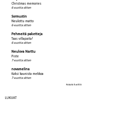
Christmas memories
6 vuotta sitten
Sormustin
Neulottu matto
6 vuotta sitten
Pehmeitä paketteja
Taas villapaita!
6 vuotta sitten
Neulova Narttu
Piste
7 vuotta sitten
novamelina
Kaksi kaunista mekkoa
7 vuotta sitten
Näytä kaikki
LUKIJAT