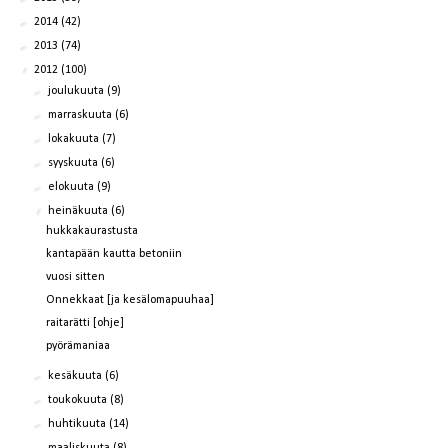
►
2014
(42)
►
2013
(74)
▼
2012
(100)
►
joulukuuta
(9)
►
marraskuuta
(6)
►
lokakuuta
(7)
►
syyskuuta
(6)
►
elokuuta
(9)
▼
heinäkuuta
(6)
hukkakaurastusta
kantapään kautta betoniin
vuosi sitten
Onnekkaat [ja kesälomapuuhaa]
raitarätti [ohje]
pyörämaniaa
►
kesäkuuta
(6)
►
toukokuuta
(8)
►
huhtikuuta
(14)
►