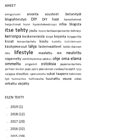
AIHEET
arvonta
asusteet
betonityöt
amigurumi
DIY
blogiyhteistyö
DIY häät
hamahelmet
infoa blogista
heijastimet
huivi
hyväntekeväisyys
itse tehty
joulu
kankaanpainanta
kehräys
kaava
kerronpa
keskeneräistä
kirjonta
kirjat
kirpparilta
kissat
koulu
koruaskartelu
kudottu
kutistemuovi
lahja
käsityömessut
lastenvaatteet
leikki-ikäinen
lifestyle
neulottu
maalattu
me
lelu
ohje
oma elämä
näperrelty
nörttihommia
odotus
ommeltu
ostoksia
origamit
paperiaskartelu
pipo
pääsiäinen
ruokaa/reseptit
perheen kesken
pyörä
ryijy
sisustus
sukat
taapero
saippua
sponsoroitu
tekninen
tuunattu
vauva
työ
tunnustus
tuttinauha
video
virkattu
värjätty
EILEN TEHTY
►
2019
(1)
►
2018
(12)
►
2017
(20)
►
2016
(32)
►
2015
(39)