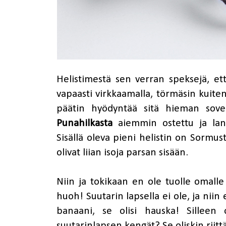
Helistimestä sen verran speksejä, et
vapaasti virkkaamalla, törmäsin kuite
päätin hyödyntää sitä hieman sov
Punahilkasta
aiemmin ostettu ja l
Sisällä oleva pieni helistin on Sormus
olivat liian isoja parsan sisään.
Niin ja tokikaan en ole tuolle omalle 
huoh! Suutarin lapsella ei ole, ja niin
banaani, se olisi hauska! Silleen
suutarinlapsen kengät? Se oliskin riitt