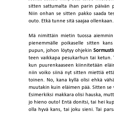
sitten sattumalta ihan parin päivän 
Niin onhan se sitten pakko saada testa
outo. Etkä tunne sitä saajaa ollenkaan. N
Mä nimittäin mietin tuossa aiemmin s
pienemmälle poikaselle sitten kans
pupun, johon löytyy ohjekin
Sormustin
teen vaikkapa pesukarhun tai ketun. T
kun puurenkaaseen kiinnitetään eläim
niin voiko siinä nyt sitten miettiä 
toinen. No, kana kyllä olisi ehkä vähä
muutakin kuin eläimen pää. Sitten se vo
Esimerkiksi makkara olisi hauska, mutta
jo hieno outo! Entä donitsi, tai hei ku
olla hyvä kans, tai joku sieni. Tai pars