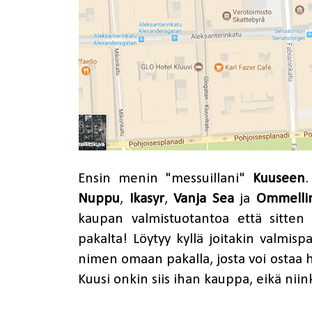
Ensin menin "messuillani"
Kuuseen
.
Nuppu
,
Ikasyr
,
Vanja Sea
ja
Ommelli
kaupan valmistuotantoa että sitten 
pakalta! Löytyy kyllä joitakin valmisp
nimen omaan pakalla, josta voi osta
Kuusi onkin siis ihan kauppa, eikä nii