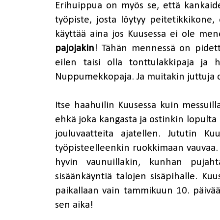
Erihuippua on myös se, että kankaide
työpiste, josta löytyy peitetikkikone
käyttää aina jos Kuusessa ei ole menei
pajojakin
! Tähän mennessä on pidetty
eilen taisi olla tonttulakkipaja j
Nuppumekkopaja. Ja muitakin juttuja on
Itse haahuilin Kuusessa kuin messuill
ehkä joka kangasta ja ostinkin lopult
jouluvaatteita ajatellen. Jututin Ku
työpisteelleenkin ruokkimaan vauvaa. K
hyvin vaunuillakin, kunhan pujah
sisäänkäyntiä talojen sisäpihalle. K
paikallaan vain tammikuun 10. päivään
sen aika!