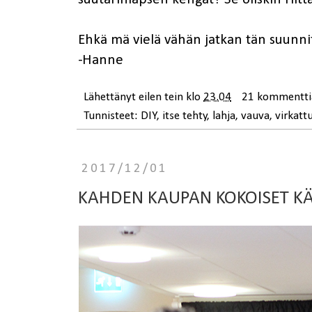
Ehkä mä vielä vähän jatkan tän suunnit
-Hanne
Lähettänyt
eilen tein
klo
23.04
21 kommentti
Tunnisteet:
DIY
,
itse tehty
,
lahja
,
vauva
,
virkatt
2017/12/01
KAHDEN KAUPAN KOKOISET K