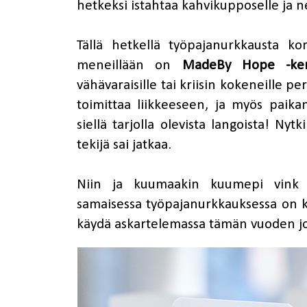
hetkeksi istahtaa kahvikupposelle ja 
Tällä hetkellä työpajanurkkausta kor
meneillään on
MadeBy Hope -ker
vähävaraisille tai kriisin kokeneille p
toimittaa liikkeeseen, ja myös paik
siellä tarjolla olevista langoista! Nyt
tekijä sai jatkaa.
Niin ja kuumaakin kuumepi vink v
samaisessa työpajanurkkauksessa on 
käydä askartelemassa tämän vuoden j