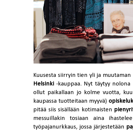
Kuusesta siirryin tien yli ja muutaman
Helsinki
-kauppaa. Nyt täytyy nolona 
ollut paikallaan jo kolme vuotta, kuul
kaupassa tuotteitaan myyvä)
opiskeluk
pitää siis sisällään kotimaisten
pienyri
messuillakin tosiaan aina ihastele
työpajanurkkaus, jossa järjestetään
pa