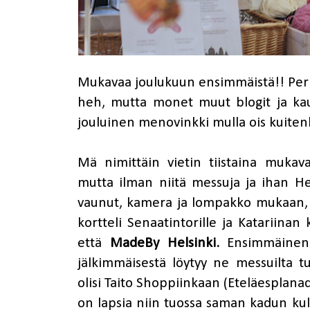
Mukavaa joulukuun ensimmäistä!! Perin
heh, mutta monet muut blogit ja ka
jouluinen menovinkki mulla ois kuitenk
Mä nimittäin vietin tiistaina mukava
mutta ilman niitä messuja ja ihan He
vaunut, kamera ja lompakko mukaan, 
kortteli Senaatintorille ja Katariinan 
että
MadeBy Helsinki.
Ensimmäinen p
jälkimmäisestä löytyy ne messuilta tut
olisi Taito Shoppiinkaan (Eteläesplanad
on lapsia niin tuossa saman kadun ku