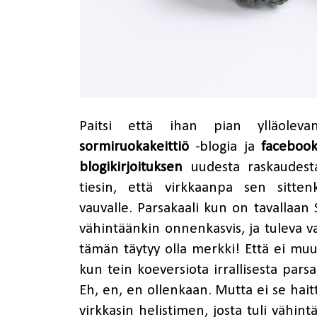
Paitsi että ihan pian ylläolev
sormiruokakeittiö
-blogia ja
faceboo
blogikirjoituksen
uudesta raskaudesta 
tiesin, että virkkaanpa sen sitten
vauvalle. Parsakaali kun on tavallaan
vähintäänkin onnenkasvis, ja tuleva va
tämän täytyy olla merkki! Että ei muut
kun tein koeversiota irrallisesta parsas
Eh, en, en ollenkaan. Mutta ei se haitt
virkkasin helistimen, josta tuli vähin