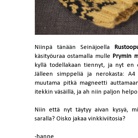
Niinpä tänään Seinäjoella
Rustoopu
käsityöuraa ostamalla mulle
Prymin m
kyllä todellakaan tiennyt, ja nyt en
Jälleen simppeliä ja nerokasta: A4
muutama pitkä magneetti auttamaan 
itekkin väsäillä, ja ah niin paljon helpo
Niin että nyt täytyy aivan kysyä, 
saralla? Oisko jakaa vinkkiviitosia?
-hanne