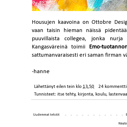
Housujen kaavoina on Ottobre Desi
vaan taisin hieman näissä pidentä
puuvillaista collegea, jonka nurj
Kangasväreinä toimii
Emo-tuotanno
sattumanvaraisesti eri saman firman 
-hanne
Lähettänyt
eilen tein
klo
13.50
24 kommentti
Tunnisteet:
itse tehty
,
kirjonta
,
koulu
,
lastenvaa
Uudemmat tekstit
Näytä 