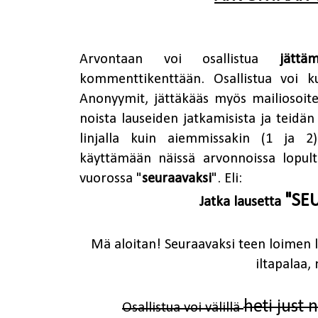
Arvontaan voi osallistua
jättä
kommenttikenttään. Osallistua voi 
Anonyymit, jättäkääs myös mailiosoit
noista lauseiden jatkamisista ja teidän
linjalla kuin aiemmissakin (
1
ja
2
käyttämään näissä arvonnoissa lopulta
vuorossa "
seuraavaksi
". Eli:
"SE
Jatka lausetta
Mä aloitan! Seuraavaksi teen loimen 
iltapalaa,
heti just 
Osallistua voi välillä