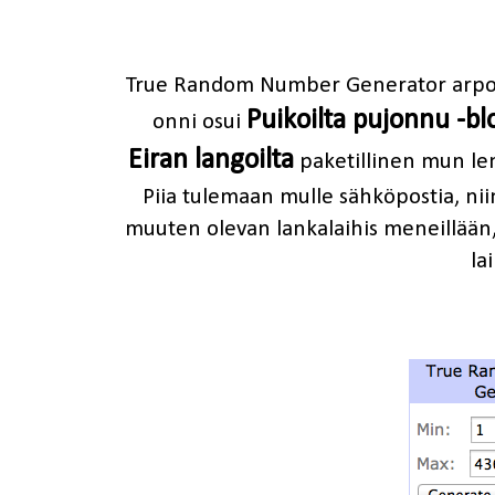
True Random Number Generator arpoi mei
Puikoilta pujonnu -bl
onni osui
Eiran langoilta
paketillinen mun lem
Piia tulemaan mulle sähköpostia, niin
muuten olevan lankalaihis meneillään, 
lai