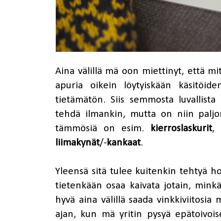
Aina välillä mä oon miettinyt, että m
apuria oikein löytyiskään käsitöide
tietämätön. Siis semmosta luvallist
tehdä ilmankin, mutta on niin palj
tämmösiä on esim.
kierroslaskurit
,
liimakynät
/-
kankaat
.
Yleensä sitä tulee kuitenkin tehtyä h
tietenkään osaa kaivata jotain, minkä
hyvä aina välillä saada vinkkiviitosia 
ajan, kun mä yritin pysyä epätoivoise