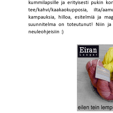
kummilapsille ja erityisesti pukin kon
tee/kahvi/kaakaokupposia, ilta/aa
kampauksia, hilloa, esitelmiä ja mag
suunnitelma on toteutunut! Niin ja k
neuleohjeisiin :)