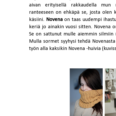
aivan erityisellä rakkaudella mun m
ranteeseen on ehkäpä se, josta olen ka
käsiini.
Novena
on taas uudempi ihastus
keriä jo ainakin vuosi sitten. Novena o
Se on sattunut mulle aiemmin silmiin
Mulla sormet syyhysi tehdä Novenasta ny
työn alla kaksikin Novena -huivia (kuvi