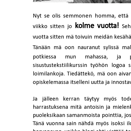
Nyt se olis semmonen homma, ett
kolme vuotta!
viikko sitten
jo
Seh
vuotta sitten mä toivuin meidän kesähäi
Tänään mä oon
nauranut sylissä mak
potkiessa mun mahassa, ja
sisustustekstiilikurssin työhön logoa
loimilankoja. Tiedättekö, mä oon aivan
opiskelemassa itselleni uutta ja innosta
Ja jälleen kerran täytyy myös to
harrastuksena mitä antoisin ja mielenki
puoleksikaan samanmoista pointtia, jos
Tänä vuonna sain nähdä myös isoksi ilo