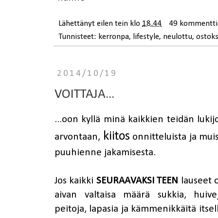
Lähettänyt
eilen tein
klo
18.44
49 kommentti
Tunnisteet:
kerronpa
,
lifestyle
,
neulottu
,
ostoks
2014/10/19
VOITTAJA...
...oon kyllä minä kaikkien teidän luk
kiitos
arvontaan,
onnitteluista ja mui
puuhienne jakamisesta.
Jos kaikki
SEURAAVAKSI TEEN
lauseet o
aivan valtaisa määrä sukkia, huiveja
peitoja, lapasia ja kämmenikkäitä itselle,