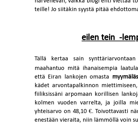
harvenevan, vaikka blogi ehti viettää to
teille! Jo siitäkin syystä pitää ehdotto
eilen tein -le
Tällä kertaa sain synttäriarvontaa
maahantuo mitä ihanaisempia laatula
että Eiran lankojen omasta
myymäläs
kädet arvontapalkinnon miettimiseen,
fiiliksissäni arpomaan korillisen lank
kolmen vuoden varrelta, ja joilla miel
yhteisarvo on 48,10 €. Toivottavasti n
enestään vieraita, niin lämmöllä voin s