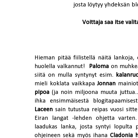
josta löytyy yhdeksän b
Voittaja saa itse vali
Hieman pitää fiilistellä näitä lankoja,
huolella valkannut!
Paloma
on muhkea 
siitä on mulla syntynyt esim.
kalanru
mieli koklata vaikkapa
Jonnan
mainio
pipoa
(ja noin miljoona muuta juttua...
ihka ensimmäisestä blogitapaamisesta
Laceen
sain tutustua reipas vuosi sitt
Eiran langat -lehden ohjetta varten
laadukas lanka, josta syntyi lopulta 
ohjeineen sekä myös ihana
Cladonia h