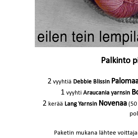
Palkinto p
2
Paloma
vyyhtiä
Debbie Blissin
1
B
vyyhti
Araucania yarnsin
2
Novenaa
50
kerää
Lang Yarnsin
(
pol
Paketin mukana lähtee voittaja