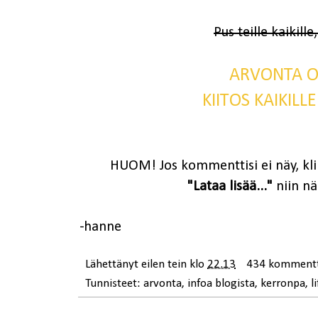
Pus teille kaikil
ARVONTA O
KIITOS KAIKILL
HUOM! Jos kommenttisi ei näy, kl
"Lataa lisää..."
niin nä
-hanne
Lähettänyt
eilen tein
klo
22.13
434 kommentt
Tunnisteet:
arvonta
,
infoa blogista
,
kerronpa
,
l