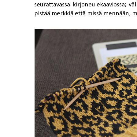
seurattavassa kirjoneulekaaviossa; väli
pistää merkkiä että missä mennään, mutt