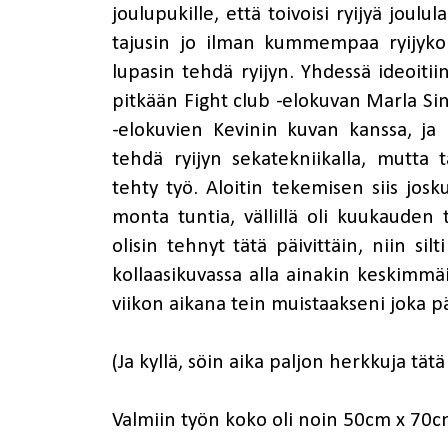
joulupukille, että toivoisi ryijyä joulu
tajusin jo ilman kummempaa ryijykok
lupasin tehdä ryijyn. Yhdessä ideoiti
pitkään Fight club -elokuvan Marla Sin
-elokuvien Kevinin kuvan kanssa, ja
tehdä ryijyn sekatekniikalla, mutta t
tehty työ. Aloitin tekemisen siis josku
monta tuntia, vällillä oli kuukauden 
olisin tehnyt tätä päivittäin, niin sil
kollaasikuvassa alla ainakin keskimmäi
viikon aikana tein muistaakseni joka p
(Ja kyllä, söin aika paljon herkkuja tä
Valmiin työn koko oli noin 50cm x 70c