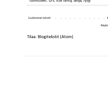
Tunnisteet:
DIY
,
itse tehty
,
lahja
,
ryijy
Uudemmat tekstit
Näytä 
Tilaa:
Blogitekstit (Atom)