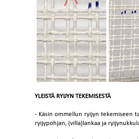
YLEISTÄ RYIJYN TEKEMISESTÄ
- Käsin ommellun ryijyn tekemiseen tar
ryijypohjan, (villa)lankaa ja ryijynukkul