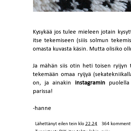
Kysykää jos tulee mieleen jotain kysy
itse tekemiseen (siiis solmun tekemi
omasta kuvasta käsin. Mutta olisiko oll
Ja mähän siis otin heti toisen ryijyn t
tekemään omaa ryijyä (sekatekniikal
on, ja ainakin
instagramin
puolella 
parissa!
-hanne
Lähettänyt
eilen tein
klo
22.24
364 kommentt