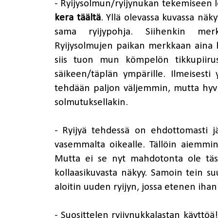
- Ryijysolmun/ryijynukan tekemiseen l
kera täältä
. Yllä olevassa kuvassa näky
sama ryijypohja. Siihenkin merkk
Ryijysolmujen paikan merkkaan aina k
siis tuon mun kömpelön tikkupiirus
säikeen/täplän ympärille. Ilmeisest
tehdään paljon väljemmin, mutta hyvi
solmutuksellakin.
- Ryijyä tehdessä on ehdottomasti jä
vasemmalta oikealle. Tällöin aiemmin
Mutta ei se nyt mahdotonta ole täst
kollaasikuvasta näkyy. Samoin tein su
aloitin uuden ryijyn, jossa etenen iha
- Suosittelen ryijynukkalastan käyttöä!