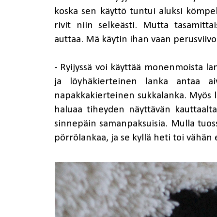
koska sen käyttö tuntui aluksi kömpelöl
rivit niin selkeästi. Mutta tasamitt
auttaa. Mä käytin ihan vaan perusviivo
- Ryijyssä voi käyttää monenmoista l
ja löyhäkierteinen lanka antaa ai
napakkakierteinen sukkalanka. Myös la
haluaa tiheyden näyttävän kauttaalta
sinnepäin samanpaksuisia. Mulla tuo
pörrölankaa, ja se kyllä heti toi vähän er