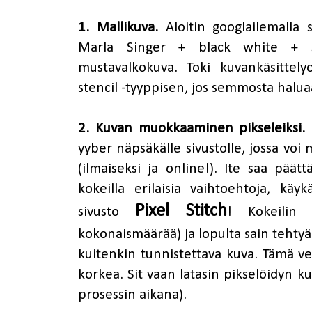
1. Mallikuva.
Aloitin googlailemalla
Marla Singer + black white + sten
mustavalkokuva. Toki kuvankäsittely
stencil -tyyppisen, jos semmosta halua
2. Kuvan muokkaaminen pikseleiksi.
yyber näpsäkälle sivustolle, jossa voi
(ilmaiseksi ja online!). Ite saa pää
kokeilla erilaisia vaihtoehtoja, kä
Pixel Stitch
sivusto
! Kokeilin e
kokonaismäärää) ja lopulta sain tehtyä
kuitenkin tunnistettava kuva. Tämä ver
korkea. Sit vaan latasin pikselöidyn k
prosessin aikana).