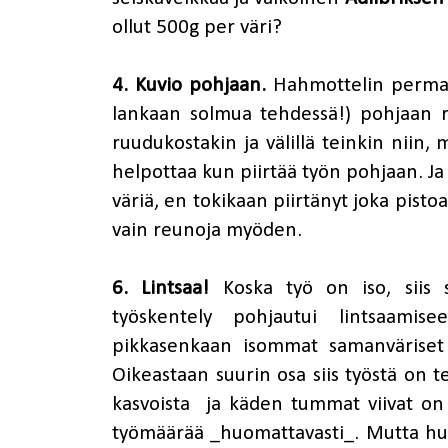
ollut 500g per väri?
4. Kuvio pohjaan.
Hahmottelin permane
lankaan solmua tehdessä!) pohjaan ry
ruudukostakin ja välillä teinkin niin, 
helpottaa kun piirtää työn pohjaan. Ja 
väriä, en tokikaan piirtänyt joka pisto
vain reunoja myöden.
6. Lintsaa!
Koska työ on iso, siis
työskentely pohjautui lintsaamis
pikkasenkaan isommat samanväriset vä
Oikeastaan suurin osa siis työstä on te
kasvoista ja käden tummat viivat on 
työmäärää _huomattavasti_. Mutta huom