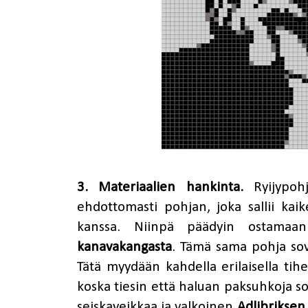
3. Materiaalien hankinta.
Ryijypohj
ehdottomasti pohjan, joka sallii kaik
kanssa. Niinpä päädyin ostamaa
kanavakangasta
. Tämä sama pohja sove
Tätä myydään kahdella erilaisella tih
koska tiesin että haluan paksuhkoja s
seiskaveikkaa ja valkoinen
Adlibriksen