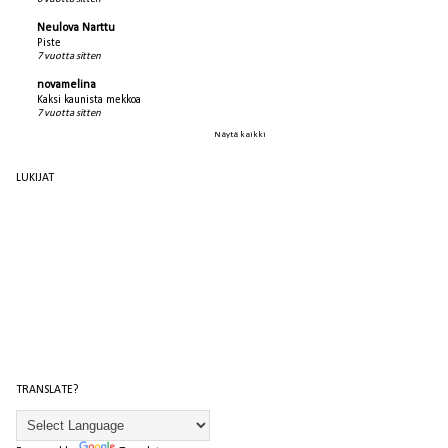
Neulova Narttu
Piste
7 vuotta sitten
novamelina
Kaksi kaunista mekkoa
7 vuotta sitten
Näytä kaikki
LUKIJAT
TRANSLATE?