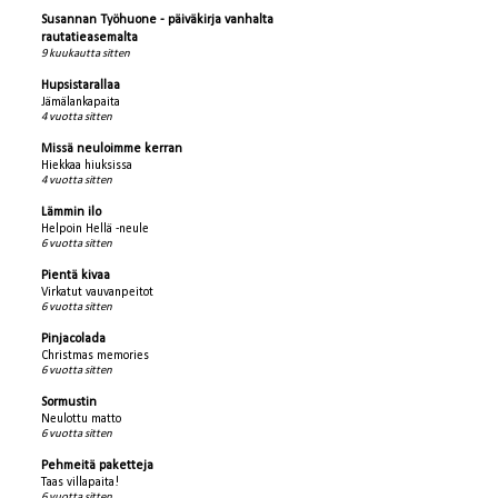
Susannan Työhuone - päiväkirja vanhalta
rautatieasemalta
9 kuukautta sitten
Hupsistarallaa
Jämälankapaita
4 vuotta sitten
Missä neuloimme kerran
Hiekkaa hiuksissa
4 vuotta sitten
Lämmin ilo
Helpoin Hellä -neule
6 vuotta sitten
Pientä kivaa
Virkatut vauvanpeitot
6 vuotta sitten
Pinjacolada
Christmas memories
6 vuotta sitten
Sormustin
Neulottu matto
6 vuotta sitten
Pehmeitä paketteja
Taas villapaita!
6 vuotta sitten