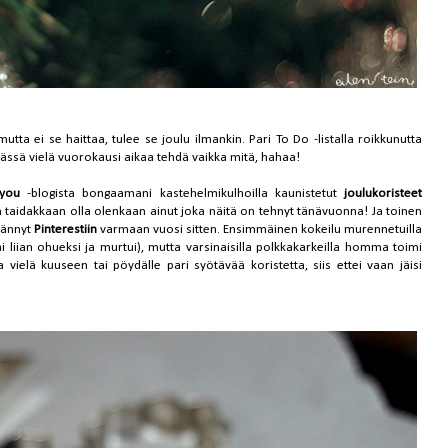
tta ei se haittaa, tulee se joulu ilmankin. Pari To Do -listalla roikkunutta
tässä vielä vuorokausi aikaa tehdä vaikka mitä, hahaa!
you
-blogista bongaamani kastehelmikulhoilla kaunistetut
joulukoristeet
En taidakkaan olla olenkaan ainut joka näitä on tehnyt tänävuonna! Ja toinen
gännyt
Pinterestiin
varmaan vuosi sitten. Ensimmäinen kokeilu murennetuilla
äi liian ohueksi ja murtui), mutta varsinaisilla polkkakarkeilla homma toimi
elä kuuseen tai pöydälle pari syötävää koristetta, siis ettei vaan jäisi