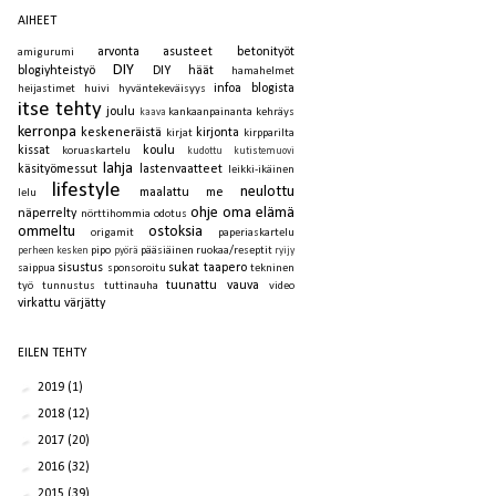
AIHEET
arvonta
asusteet
betonityöt
amigurumi
DIY
blogiyhteistyö
DIY häät
hamahelmet
infoa blogista
heijastimet
huivi
hyväntekeväisyys
itse tehty
joulu
kankaanpainanta
kehräys
kaava
kerronpa
keskeneräistä
kirjonta
kirjat
kirpparilta
kissat
koulu
koruaskartelu
kudottu
kutistemuovi
lahja
käsityömessut
lastenvaatteet
leikki-ikäinen
lifestyle
neulottu
maalattu
me
lelu
ohje
oma elämä
näperrelty
nörttihommia
odotus
ommeltu
ostoksia
origamit
paperiaskartelu
pipo
pääsiäinen
ruokaa/reseptit
perheen kesken
pyörä
ryijy
sisustus
sukat
taapero
saippua
sponsoroitu
tekninen
tuunattu
vauva
työ
tunnustus
tuttinauha
video
virkattu
värjätty
EILEN TEHTY
►
2019
(1)
►
2018
(12)
►
2017
(20)
►
2016
(32)
►
2015
(39)