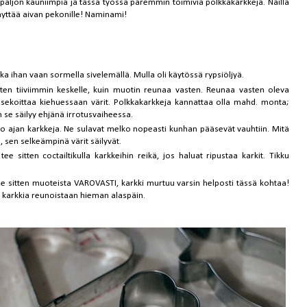
y paljon kauniimpia ja tässä työssä paremmin toimivia polkkakarkkeja. Näillä
näyttää aivan pekonille! Naminami!
kka ihan vaan sormella sivelemällä. Mulla oli käytössä rypsiöljyä.
iten tiiviimmin keskelle, kuin muotin reunaa vasten. Reunaa vasten oleva
sekoittaa kiehuessaan värit. Polkkakarkkeja kannattaa olla mahd. monta;
 se säilyy ehjänä irrotusvaiheessa.
oko ajan karkkeja. Ne sulavat melko nopeasti kunhan pääsevät vauhtiin. Mitä
en selkeämpinä värit säilyvät.
e sitten coctailtikulla karkkeihin reikä, jos haluat ripustaa karkit. Tikku
e sitten muoteista VAROVASTI, karkki murtuu varsin helposti tässä kohtaa!
a karkkia reunoistaan hieman alaspäin.