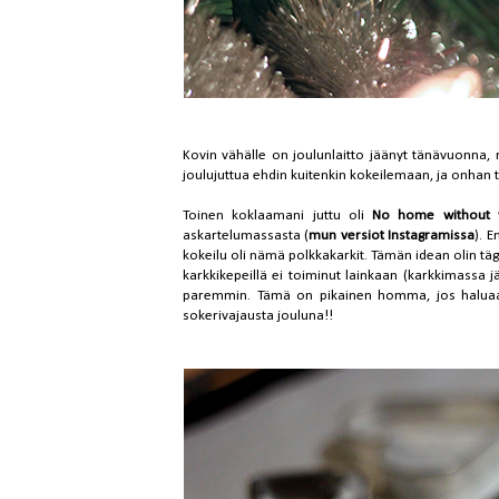
Kovin vähälle on joulunlaitto jäänyt tänävuonna, mu
joulujuttua ehdin kuitenkin kokeilemaan, ja onhan 
Toinen koklaamani juttu oli
No home without 
askartelumassasta (
mun versiot Instagramissa
). 
kokeilu oli nämä polkkakarkit. Tämän idean olin tä
karkkikepeillä ei toiminut lainkaan (karkkimassa j
paremmin. Tämä on pikainen homma, jos haluaa vi
sokerivajausta jouluna!!