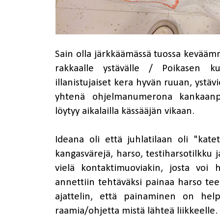
Sain olla järkkäämässä tuossa kevääm
rakkaalle ystävälle / Poikasen ku
illanistujaiset kera hyvän ruuan, ystäv
yhtenä ohjelmanumerona kankaanpain
löytyy aikalailla kässääjän vikaan.
Ideana oli että juhlatilaan oli "kate
kangasvärejä, harso, testiharsotilkku j
vielä kontaktimuoviakin, josta voi h
annettiin tehtäväksi painaa harso te
ajattelin, että painaminen on he
raamia/ohjetta mistä lähteä liikkeelle.