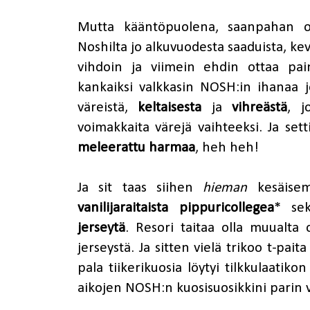
Mutta kääntöpuolena, saanpahan o
Noshilta jo alkuvuodesta saaduista, kev
vihdoin ja viimein ehdin ottaa pai
kankaiksi valkkasin NOSH:in ihanaa jo
väreistä,
keltaisesta
ja
vihreästä
, j
voimakkaita värejä vaihteeksi. Ja sett
meleerattu harmaa
, heh heh!
Ja sit taas siihen
hieman
kesäisem
vanilijaraitaista pippuricollegea
* se
jerseytä
. Resori taitaa olla muualta 
jerseystä. Ja sitten vielä trikoo t-pait
pala tiikerikuosia löytyi tilkkulaatik
aikojen NOSH:n kuosisuosikkini parin vu