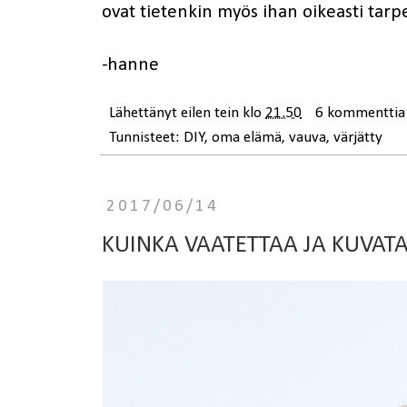
ovat tietenkin myös ihan oikeasti tarpe
-hanne
Lähettänyt
eilen tein
klo
21.50
6 kommenttia
Tunnisteet:
DIY
,
oma elämä
,
vauva
,
värjätty
2017/06/14
KUINKA VAATETTAA JA KUVAT