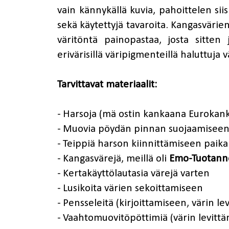
vain kännykällä kuvia, pahoittelen si
sekä käytettyjä tavaroita. Kangasvärien
väritöntä painopastaa, josta sitten
erivärisillä väripigmenteillä haluttuja v
Tarvittavat materiaalit:
- Harsoja (mä ostin kankaana Eurokanka
- Muovia pöydän pinnan suojaamisee
- Teippiä harson kiinnittämiseen paika
- Kangasvärejä, meillä oli
Emo-Tuotann
- Kertakäyttölautasia värejä varten
- Lusikoita värien sekoittamiseen
- Pensseleitä (kirjoittamiseen, värin le
- Vaahtomuovitöpöttimiä (värin levitt