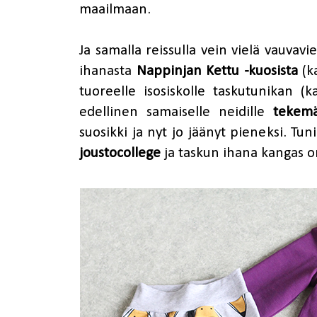
maailmaan.
Ja samalla reissulla vein vielä vauvavi
ihanasta
Nappinjan Kettu -kuosista
(ka
tuoreelle isosiskolle taskutunikan 
edellinen samaiselle neidille
tekemä
suosikki ja nyt jo jäänyt pieneksi. T
joustocollege
ja taskun ihana kangas 