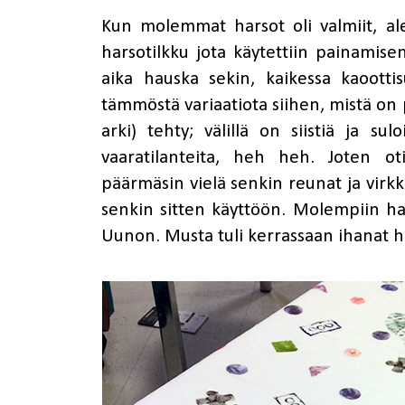
Kun molemmat harsot oli valmiit, ale
harsotilkku jota käytettiin painamisen
aika hauska sekin, kaikessa kaootti
tämmöstä variaatiota siihen, mistä on
arki) tehty; välillä on siistiä ja sul
vaaratilanteita, heh heh. Joten ot
päärmäsin vielä senkin reunat ja virkk
senkin sitten käyttöön. Molempiin hars
Uunon. Musta tuli kerrassaan ihanat ha