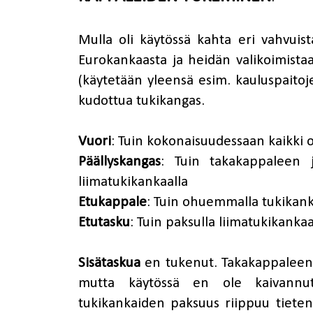
Mulla oli käytössä kahta eri vahvuis
Eurokankaasta ja heidän valikoimista
(käytetään yleensä esim. kauluspait
kudottua tukikangas.
Vuori
: Tuin kokonaisuudessaan kaikki o
Päällyskangas
: Tuin takakappaleen 
liimatukikankaalla
Etukappale
: Tuin ohuemmalla tukikank
Etutasku
: Tuin paksulla liimatukikankaa
Sisätaskua
en tukenut. Takakappaleen o
mutta käytössä en ole kaivannu
tukikankaiden paksuus riippuu tieten