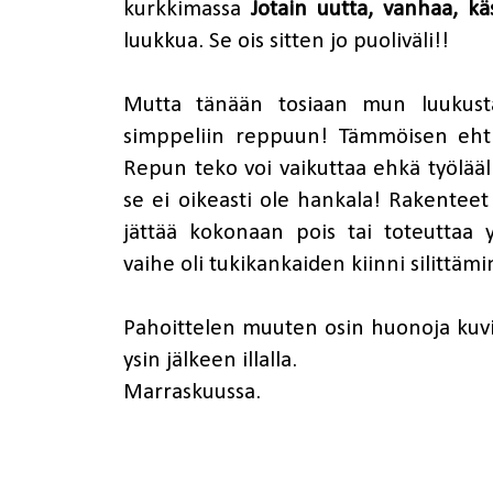
kurkkimassa
Jotain uutta, vanhaa, k
luukkua. Se ois sitten jo puoliväli!!
Mutta tänään tosiaan mun luukus
simppeliin reppuun! Tämmöisen ehti
Repun teko voi vaikuttaa ehkä työlääll
se ei oikeasti ole hankala! Rakenteet 
jättää kokonaan pois tai toteuttaa 
vaihe oli tukikankaiden kiinni silittäm
Pahoittelen muuten osin huonoja kuv
ysin jälkeen illalla.
Marraskuussa.