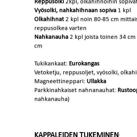
Reppusolki
2kpl, olkahihnoihin sopiva
Vyösolki, nahkahihnaan sopiva
1 kpl
Olkahihnat
2 kpl noin 80-85 cm mittais
reppusolkea varten
Nahkanauha
2 kpl joista toinen 34 cm
cm
Tukikankaat:
Eurokangas
Vetoketju, reppusoljet, vyösolki, olkah
Magneettineppari:
Ullakka
Parkkinahkaiset nahnanauhat:
Rustoo
nahkanauha)
KAPPALEIDEN TUKEMINEN
: