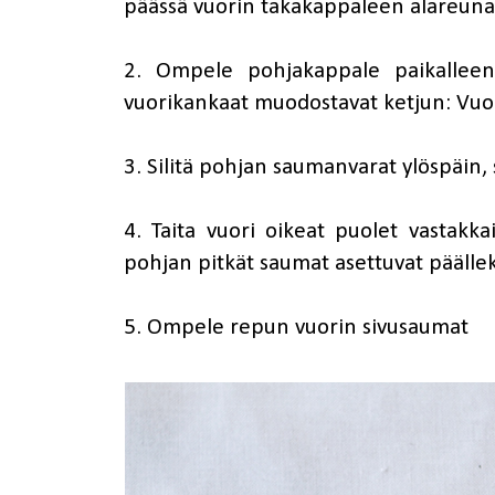
päässä vuorin takakappaleen alareuna
2. Ompele pohjakappale paikalleen 
vuorikankaat muodostavat ketjun: Vuo
3. Silitä pohjan saumanvarat ylöspäin,
4. Taita vuori oikeat puolet vastakka
pohjan pitkät saumat asettuvat päälle
5. Ompele repun vuorin sivusaumat