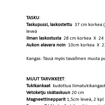
TASKU
:
Taskupussi, laskostettu
37 cm korkea (
leveä
Ilman laskostusta
28 cm korkea X 24 
Aukon alavara noin
10cm korkea X 22
Kangas: Tässä myös tavallinen musta pu
MUUT TARVIKKEET
:
Tukikankaat
kudottua liimatukikangast
Vetoketju sisätaskuun
20 cm
Magneettinepparit
1,5cm leveä, 2 kpl