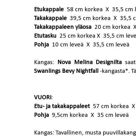
Etukappale
58 cm korkea X 35,5 cm 
Takakappale
39,5 cm korkea X 35,5 c
Takakappaleen yläosa
20 cm korkea X
Etutasku
25 cm korkea X 35,5 cm lev
Pohja
10 cm leveä X 35,5 cm leveä
Kangas:
Nova Melina Designilta
saatu
Swanlings Bevy Nightfall
-kangasta*. T
VUORI
:
Etu- ja takakappa
leet
57 cm korkea X 
Pohja
9,5cm korkea X 35 cm leveä
Kangas: Tavallinen, musta puuvillakang