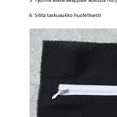
5. Työnnä alavarakappale aukosta nurjal
6. Silitä taskuaukko huolellisesti