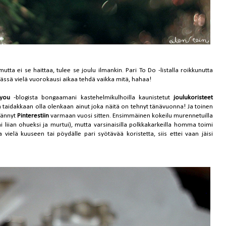
tta ei se haittaa, tulee se joulu ilmankin. Pari To Do -listalla roikkunutta
tässä vielä vuorokausi aikaa tehdä vaikka mitä, hahaa!
you
-blogista bongaamani kastehelmikulhoilla kaunistetut
joulukoristeet
En taidakkaan olla olenkaan ainut joka näitä on tehnyt tänävuonna! Ja toinen
gännyt
Pinterestiin
varmaan vuosi sitten. Ensimmäinen kokeilu murennetuilla
äi liian ohueksi ja murtui), mutta varsinaisilla polkkakarkeilla homma toimi
elä kuuseen tai pöydälle pari syötävää koristetta, siis ettei vaan jäisi