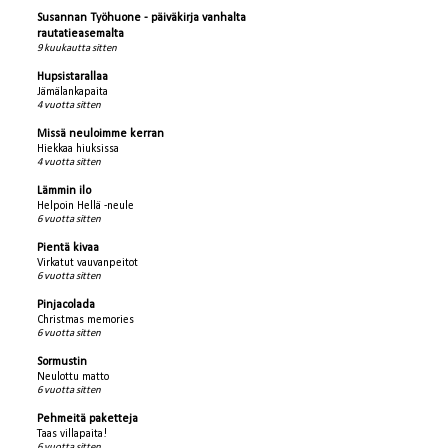
Susannan Työhuone - päiväkirja vanhalta
rautatieasemalta
9 kuukautta sitten
Hupsistarallaa
Jämälankapaita
4 vuotta sitten
Missä neuloimme kerran
Hiekkaa hiuksissa
4 vuotta sitten
Lämmin ilo
Helpoin Hellä -neule
6 vuotta sitten
Pientä kivaa
Virkatut vauvanpeitot
6 vuotta sitten
Pinjacolada
Christmas memories
6 vuotta sitten
Sormustin
Neulottu matto
6 vuotta sitten
Pehmeitä paketteja
Taas villapaita!
6 vuotta sitten