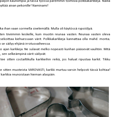
y paljon kauniimpia ja tässä työssä paremmin toimivia polkkakarkkeja. Näillä
näyttää aivan pekonille! Naminami!
kka ihan vaan sormella sivelemällä. Mulla oli käytössä rypsiöljyä.
iten tiiviimmin keskelle, kuin muotin reunaa vasten. Reunaa vasten oleva
sekoittaa kiehuessaan värit. Polkkakarkkeja kannattaa olla mahd. monta;
 se säilyy ehjänä irrotusvaiheessa.
oko ajan karkkeja. Ne sulavat melko nopeasti kunhan pääsevät vauhtiin. Mitä
en selkeämpinä värit säilyvät.
e sitten coctailtikulla karkkeihin reikä, jos haluat ripustaa karkit. Tikku
e sitten muoteista VAROVASTI, karkki murtuu varsin helposti tässä kohtaa!
a karkkia reunoistaan hieman alaspäin.