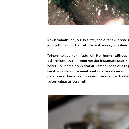
Kovin vähälle on joulunlaitto jäänyt tänävuonna, mu
joulujuttua ehdin kuitenkin kokeilemaan, ja onhan 
Toinen koklaamani juttu oli
No home without 
askartelumassasta (
mun versiot Instagramissa
). 
kokeilu oli nämä polkkakarkit. Tämän idean olin tä
karkkikepeillä ei toiminut lainkaan (karkkimassa j
paremmin. Tämä on pikainen homma, jos haluaa vi
sokerivajausta jouluna!!