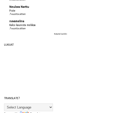
Neulova Narttu
Piste
7 vuotta sitten
novamelina
Kaksi kaunista mekkoa
7 vuotta sitten
Näytä kaikki
LUKIJAT
TRANSLATE?