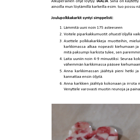
Alkuperäinen ohje löytyy
TÄÄLTÄ
. Siinä on käytett
ainoilla mun löytämillä karkeilla esim. tuo possu 
Joulupolkkakarkit syntyi simppelisti:
Lämmitä uuni noin 175 asteeseen
Voitele piparkakkumuotit
ohuesti
öljyllä vai
Asettele polkkakarkkeja muotteihin, mielu
karkkimassa alkaa nopeasti kiehumaan ja 
mitä paksumpi karkista tulee, sen paremmin
Laita uuniin noin 4-9 minuutiksi. Seuraa k
vähemmän karkkimassa pääsee kiehumaan, s
Anna karkkimassan jäähtyä pieni hetki ja te
kannattaa ensin öljytä.
Anna karkkien jäähtyä kokonaan ja irrota n
Venyttele varovasti muotin reunoja ja pain