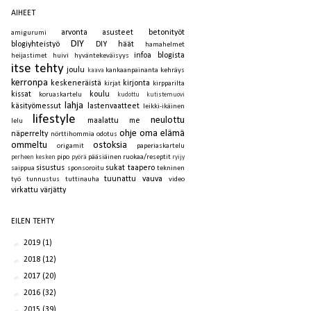
AIHEET
arvonta
asusteet
betonityöt
amigurumi
DIY
blogiyhteistyö
DIY häät
hamahelmet
infoa blogista
heijastimet
huivi
hyväntekeväisyys
itse tehty
joulu
kankaanpainanta
kehräys
kaava
kerronpa
keskeneräistä
kirjonta
kirjat
kirpparilta
kissat
koulu
koruaskartelu
kudottu
kutistemuovi
lahja
käsityömessut
lastenvaatteet
leikki-ikäinen
lifestyle
neulottu
maalattu
me
lelu
ohje
oma elämä
näperrelty
nörttihommia
odotus
ommeltu
ostoksia
origamit
paperiaskartelu
pipo
pääsiäinen
ruokaa/reseptit
perheen kesken
pyörä
ryijy
sisustus
sukat
taapero
saippua
sponsoroitu
tekninen
tuunattu
vauva
työ
tunnustus
tuttinauha
video
virkattu
värjätty
EILEN TEHTY
►
2019
(1)
►
2018
(12)
►
2017
(20)
►
2016
(32)
►
2015
(39)