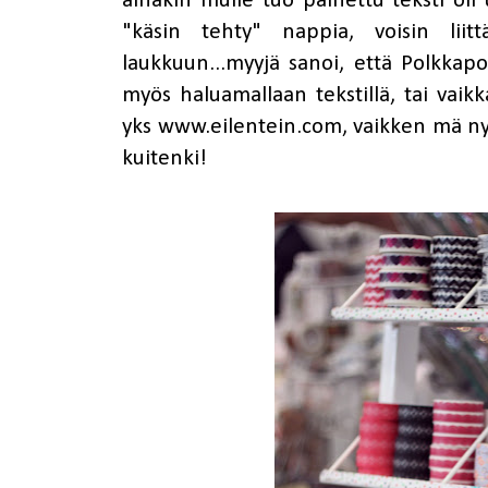
ainakin mulle tuo
painettu teksti
oli 
"käsin tehty" nappia, voisin lii
laukkuun...myyjä sanoi, että Polkkapo
myös haluamallaan tekstillä, tai vaikk
yks www.eilentein.com, vaikken mä nyt
kuitenki!