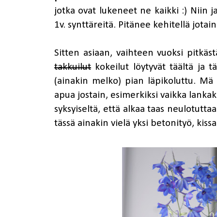
jotka ovat lukeneet ne kaikki :) Niin
1v. synttäreitä. Pitänee kehitellä jotain
Sitten asiaan, vaihteen vuoksi pitkä
takkuilut
kokeilut löytyvät
täältä
ja
tä
(ainakin melko) pian läpikoluttu. Mä 
apua jostain, esimerkiksi vaikka lankak
syksyiseltä, että alkaa taas neulotutta
tässä ainakin vielä yksi betonityö, kis