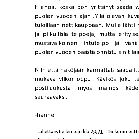
Hienoa, koska oon yrittänyt saada wa
puolen vuoden ajan...Yllä olevan kuv
tuloillaan nettikauppaan. Mulle lähti n
ja pilkullisia teippejä, mutta erityis
mustavalkoinen lintuteippi jäi vähä
puolen vuoden päästä onnistuisin tila
Niin että näköjään kannattais saada it
mukava viikonloppu! Kävikös joku te
postiluukusta myös mainos käden
seuraavaksi.
-hanne
Lähettänyt
eilen tein
klo
20.21
16 kommentti