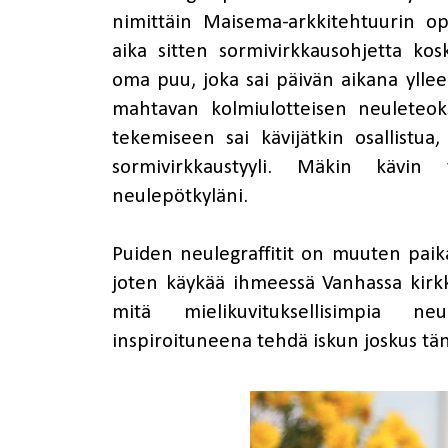
nimittäin Maisema-arkkitehtuurin op
aika sitten
sormivirkkausohjetta
kosk
oma puu, joka sai päivän aikana yllee
mahtavan kolmiulotteisen neuleteoks
tekemiseen sai kävijätkin osallistu
sormivirkkaustyyli. Mäkin käv
neulepötkyläni.
Puiden neulegraffitit on muuten paika
joten käykää ihmeessä Vanhassa kirkko
mitä mielikuvituksellisimpia neu
inspiroituneena tehdä iskun joskus tän