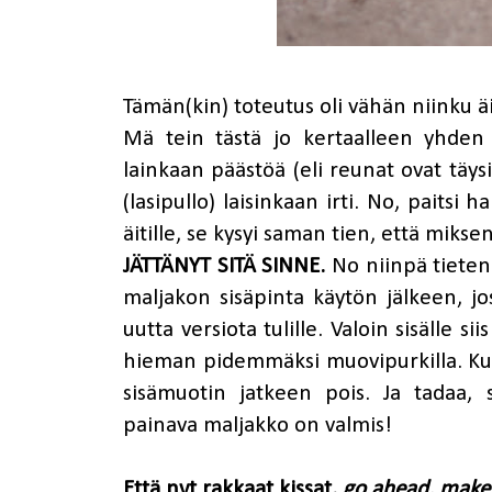
Tämän(kin) toteutus oli vähän niinku ä
Mä tein tästä jo kertaalleen yhden 
lainkaan päästöä (eli reunat ovat täys
(lasipullo) laisinkaan irti. No, paitsi 
äitille, se kysyi saman tien, että mikse
JÄTTÄNYT SITÄ SINNE.
No niinpä tieten
maljakon sisäpinta käytön jälkeen, jo
uutta versiota tulille. Valoin sisälle s
hieman pidemmäksi muovipurkilla. Kun 
sisämuotin jatkeen pois. Ja tadaa, s
painava maljakko on valmis!
Että nyt rakkaat kissat,
go ahead, make