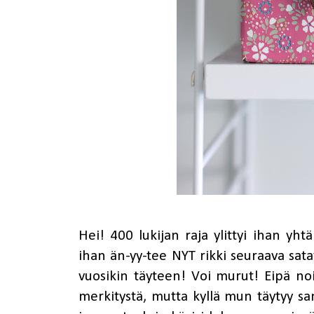
Hei! 400 lukijan raja ylittyi ihan yht
ihan än-yy-tee NYT rikki seuraava satat
vuosikin täyteen! Voi murut! Eipä noill
merkitystä, mutta kyllä mun täytyy san