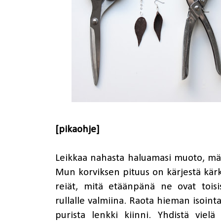
[pikaohje]
Leikkaa nahasta haluamasi muoto, mä ta
Mun korviksen pituus on kärjestä kärk
reiät, mitä etäänpänä ne ovat tois
rullalle valmiina. Raota hieman isointa
purista lenkki kiinni. Yhdistä viel