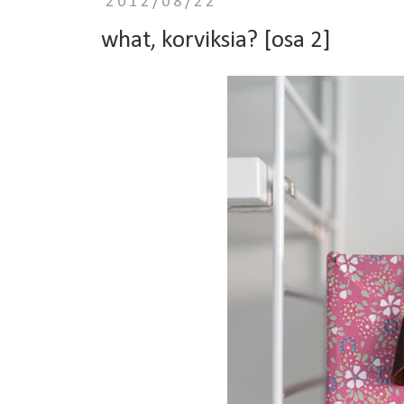
2012/08/22
what, korviksia? [osa 2]