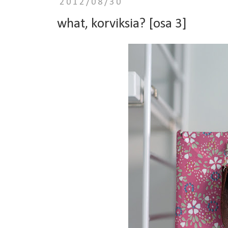
2012/08/30
what, korviksia? [osa 3]