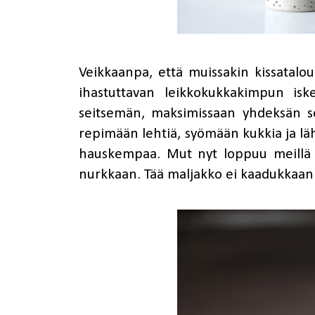
Veikkaanpa, että muissakin kissatalo
ihastuttavan leikkokukkakimpun is
seitsemän, maksimissaan yhdeksän se
repimään lehtiä, syömään kukkia ja lä
hauskempaa. Mut nyt loppuu meillä 
nurkkaan. Tää maljakko ei kaadukkaan 