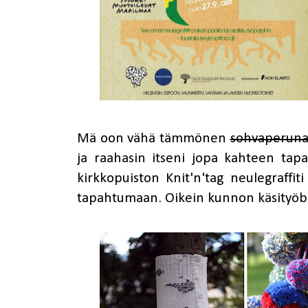
Mä oon vähä tämmönen
sohvaperun
ja raahasin itseni jopa kahteen ta
kirkkopuiston Knit'n'tag neulegraffi
tapahtumaan. Oikein kunnon käsityöbi