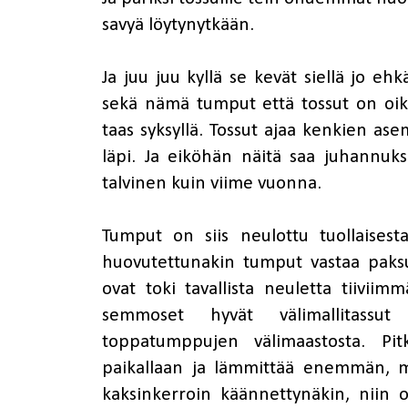
savyä löytynytkään.
Ja juu juu kyllä se kevät siellä jo ehk
sekä nämä tumput että tossut on oikei
taas syksyllä. Tossut ajaa kenkien as
läpi. Ja eiköhän näitä saa juhannuks
talvinen kuin viime vuonna.
Tumput on siis neulottu tuollaises
huovutettunakin tumput vastaa paksu
ovat toki tavallista neuletta tiivii
semmoset hyvät välimallitassu
toppatumppujen välimaastosta. Pit
paikallaan ja lämmittää enemmän, mu
kaksinkerroin käännettynäkin, niin 