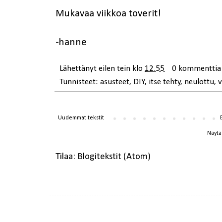
Mukavaa viikkoa toverit!
-hanne
Lähettänyt
eilen tein
klo
12.55
0 kommenttia
Tunnisteet:
asusteet
,
DIY
,
itse tehty
,
neulottu
,
Uudemmat tekstit
Näytä 
Tilaa:
Blogitekstit (Atom)