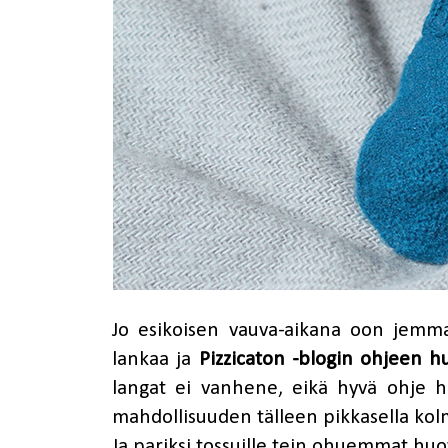
Jo esikoisen vauva-aikana oon jemm
lankaa ja
Pizzicaton -blogin ohjeen h
langat ei vanhene, eikä hyvä ohje h
mahdollisuuden tälleen pikkasella ko
Ja pariksi tossuille tein ohuemmat huo