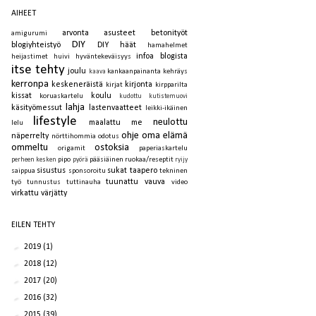
AIHEET
arvonta
asusteet
betonityöt
amigurumi
DIY
blogiyhteistyö
DIY häät
hamahelmet
infoa blogista
heijastimet
huivi
hyväntekeväisyys
itse tehty
joulu
kankaanpainanta
kehräys
kaava
kerronpa
keskeneräistä
kirjonta
kirjat
kirpparilta
kissat
koulu
koruaskartelu
kudottu
kutistemuovi
lahja
käsityömessut
lastenvaatteet
leikki-ikäinen
lifestyle
neulottu
maalattu
me
lelu
ohje
oma elämä
näperrelty
nörttihommia
odotus
ommeltu
ostoksia
origamit
paperiaskartelu
pipo
pääsiäinen
ruokaa/reseptit
perheen kesken
pyörä
ryijy
sisustus
sukat
taapero
saippua
sponsoroitu
tekninen
tuunattu
vauva
työ
tunnustus
tuttinauha
video
virkattu
värjätty
EILEN TEHTY
►
2019
(1)
►
2018
(12)
►
2017
(20)
►
2016
(32)
►
2015
(39)