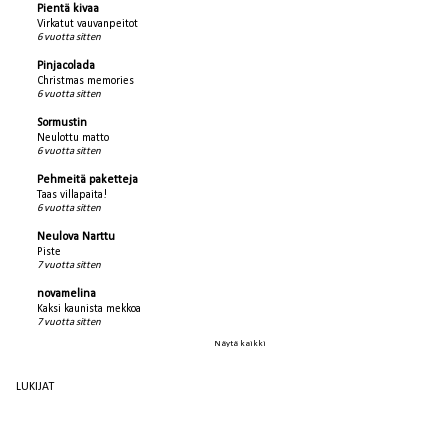
Pientä kivaa
Virkatut vauvanpeitot
6 vuotta sitten
Pinjacolada
Christmas memories
6 vuotta sitten
Sormustin
Neulottu matto
6 vuotta sitten
Pehmeitä paketteja
Taas villapaita!
6 vuotta sitten
Neulova Narttu
Piste
7 vuotta sitten
novamelina
Kaksi kaunista mekkoa
7 vuotta sitten
Näytä kaikki
LUKIJAT