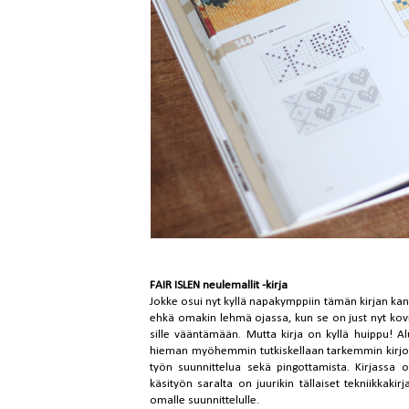
FAIR ISLEN neulemallit -kirja
Jokke osui nyt kyllä napakymppiin
tämän kirjan
kans
ehkä omakin lehmä ojassa, kun se on just nyt kovin 
sille vääntämään. Mutta kirja on kyllä huippu! A
hieman myöhemmin tutkiskellaan tarkemmin kirjone
työn suunnittelua sekä pingottamista. Kirjassa o
käsityön saralta on juurikin tällaiset tekniikkaki
omalle suunnittelulle.