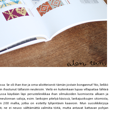
sa. Se oli ihan itse ja oma-aloitteisesti tämän jostain bongannut! No, liekkö
ihastunut tällaisiin neuleisiin. Vielä en kuitenkaan lupaa villapaitaa lähteä
lussa käydään läpi perustekniikkaa ihan silmukoiden luomisesta alkaen ja
ulonnan saloja, esim. lankojen pitelyä käsissä, lankajuoksujen sitomista,
n 200 mallia, jotka on esitetty tyhjentävin kaavioin. Mun suosikkikirjoja
rjat; ne ei neuvo välttämättä valmiita töitä, mutta antavat kattavan pohjan