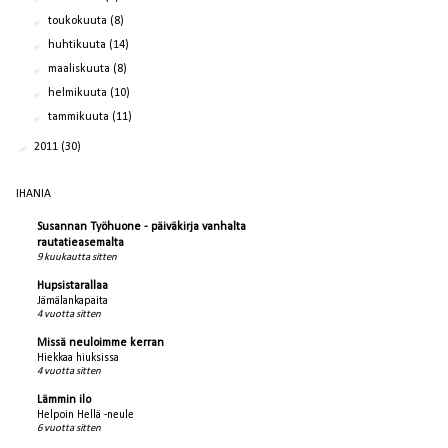
►
toukokuuta
(8)
►
huhtikuuta
(14)
►
maaliskuuta
(8)
►
helmikuuta
(10)
►
tammikuuta
(11)
►
2011
(30)
IHANIA
Susannan Työhuone - päiväkirja vanhalta
rautatieasemalta
9 kuukautta sitten
Hupsistarallaa
Jämälankapaita
4 vuotta sitten
Missä neuloimme kerran
Hiekkaa hiuksissa
4 vuotta sitten
Lämmin ilo
Helpoin Hellä -neule
6 vuotta sitten