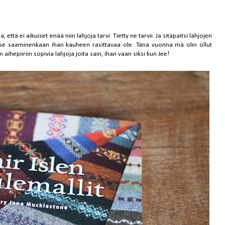
, että ei aikuiset enää niin lahjoja tarvi. Tietty ne tarvii. Ja sitäpaitsi lahjojen
e saaminenkaan ihan kauheen rasittavaa ole. Tänä vuonna mä olin ollut
in aihepiiriin sopivia lahjoja joita sain, ihan vaan siksi kun Jee!