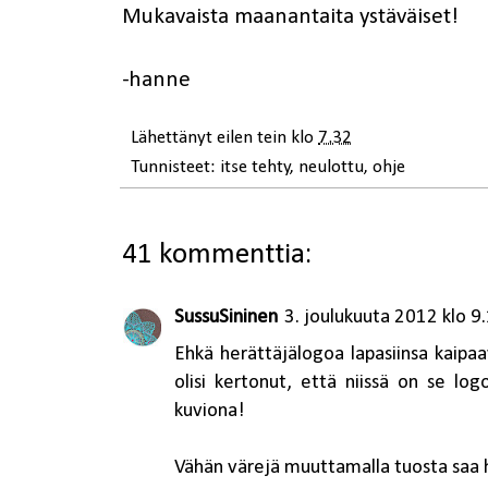
Mukavaista maanantaita ystäväiset!
-hanne
Lähettänyt
eilen tein
klo
7.32
Tunnisteet:
itse tehty
,
neulottu
,
ohje
41 kommenttia:
SussuSininen
3. joulukuuta 2012 klo 9
Ehkä herättäjälogoa lapasiinsa kaipa
olisi kertonut, että niissä on se logo
kuviona!
Vähän värejä muuttamalla tuosta saa hi