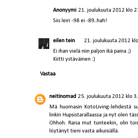
Anonyymi
21. joulukuuta 2012 klo 2
Siis leiri -98 ei -89..hah!
eilen tein
21. joulukuuta 2012 kl
Ei ihan vielä niin paljon ikä paina ;)
Kiitti ystäväinen :)
Vastaa
neitinomad
25. joulukuuta 2012 klo 3
Mä huomasin KotoLiving-lehdestä sun 
linkin Hupsistarallaassa ja nyt olen t
Ohhoh. Raisa mut tunteekin, olin toi
löytänyt tieni vasta aikuisiällä.