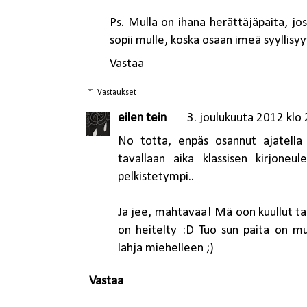
Ps. Mulla on ihana herättäjäpaita, jo
sopii mulle, koska osaan imeä syyllisyyt
Vastaa
Vastaukset
eilen tein
3. joulukuuta 2012 klo
No totta, enpäs osannut ajatella 
tavallaan aika klassisen kirjone
pelkistetympi..
Ja jee, mahtavaa! Mä oon kuullut tari
on heitelty :D Tuo sun paita on m
lahja miehelleen ;)
Vastaa