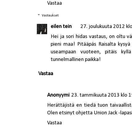
Vastaa
Vastaukset
eilen tein
27. joulukuuta 2012 kl
Hei ja sori hidas vastaus, on oltu v
pieni maa! Pitääpäs Raisalta kysy
useampaan vuoteen, pitäis kyllä
tunnelmallinen paikka!
Vastaa
Anonyymi
23. tammikuuta 2013 klo 1
Herättäjistä en tiedä tuon taivaallis
Olen etsinyt ohjetta Union Jack -lapasii
Vastaa