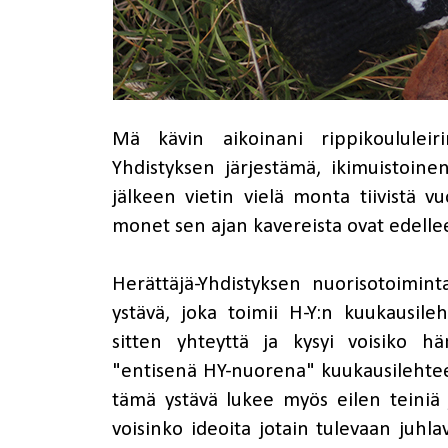
Mä kävin aikoinani rippikoululei
Yhdistyksen
järjestämä, ikimuistoine
jälkeen vietin vielä monta tiivistä 
monet sen ajan kavereista ovat edellee
Herättäjä-Yhdistyksen nuorisotoimint
ystävä, joka toimii H-Y:n kuukausile
sitten yhteyttä ja kysyi voisiko h
"entisenä HY-nuorena" kuukausilehte
tämä ystävä lukee myös eilen teiniä j
voisinko ideoita jotain tulevaan juhla