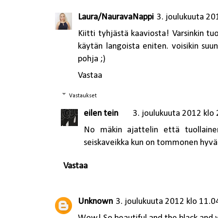
Laura/NauravaNappi
3. joulukuuta 20
Kiitti tyhjästä kaaviosta! Varsinkin t
käytän langoista eniten. voisikin suun
pohja ;)
Vastaa
Vastaukset
eilen tein
3. joulukuuta 2012 klo
No mäkin ajattelin että tuollaine
seiskaveikka kun on tommonen hyvä 
Vastaa
Unknown
3. joulukuuta 2012 klo 11.0