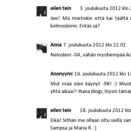
eilen tein
3. joulukuuta 2012 klo
Jee! Mä mietinkin että kai täältä n
kolmosleirin. Entäs sä?
Anna
7. joulukuuta 2012 klo 22.01
Nelosleiri -04, vähän myöhempää ikäl
Anonyymi
16. joulukuuta 2012 klo 1
Mut mää olen käynyt -98! :) Muista
yhtä aikaa!! Ihana blogi, löysin tämän
eilen tein
18. joulukuuta 2012 kl
Eikä! Sithän me ollaan oltu siellä sama
Sampsa ja Maria R. :)