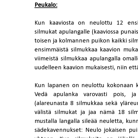
Peukalo:
Kun kaaviosta on neulottu 12 ensi
silmukat apulangalle (kaaviossa punai
toisen ja kolmannen puikon kaikki sil
ensimmäistä silmukkaa kaavion mukai
viimeistä silmukkaa apulangalla omal
uudelleen kaavion mukaisesti, niin että
Kun lapanen on neulottu kokonaan k
Vedä apulanka varovasti pois, ja
(alareunasta 8 silmukkaa sekä yläreu
välistä silmukat ja jaa nämä 18 sil
mustalla langalla sileää neuletta, kun
sädekavennukset: Neulo jokaisen puik