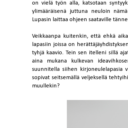
on vielä työn alla, katsotaan syntyyk
ylimääräisenä juttuna neuloin nämä 
Lupasin laittaa ohjeen saataville tänne b
Veikkaanpa kuitenkin, että ehkä aika p
lapasiin joissa on herättäjäyhdistyksen
tyhjä kaavio. Tein sen itelleni sillä aj
aina mukana kulkevan ideavihkosen
suunnitella siihen kirjoneulelapasia
sopivat seitsemällä veljeksellä tehtyih
muullekin?