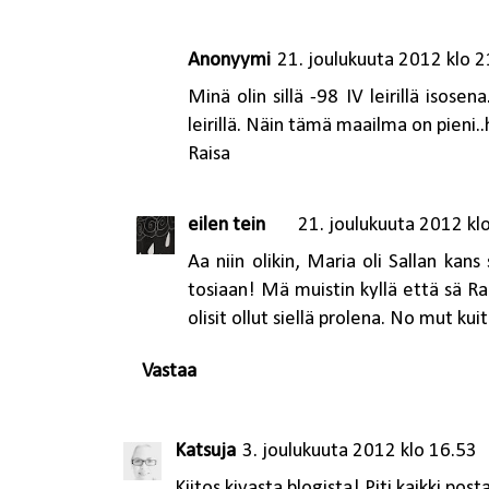
Anonyymi
21. joulukuuta 2012 klo 2
Minä olin sillä -98 IV leirillä isos
leirillä. Näin tämä maailma on pieni..
Raisa
eilen tein
21. joulukuuta 2012 kl
Aa niin olikin, Maria oli Sallan kans
tosiaan! Mä muistin kyllä että sä Rai
olisit ollut siellä prolena. No mut kui
Vastaa
Katsuja
3. joulukuuta 2012 klo 16.53
Kiitos kivasta blogista! Piti kaikki post