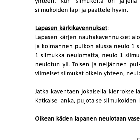
yhteen. Kun silmukoita on jäljellä
silmukoiden läpi ja päättele hyvin.
Lapasen kärkikavennukset
:
Lapasen kärjen nauhakavennukset aloi
ja kolmannen puikon alussa neulo 1 si
1 silmukka neulomatta, neulo 1 silmu
neulotun yli. Toisen ja neljännen pui
viimeiset silmukat oikein yhteen, neul
Jatka kaventaen jokaisella kierroksell
Katkaise lanka, pujota se silmukoiden l
Oikean käden lapanen neulotaan vase