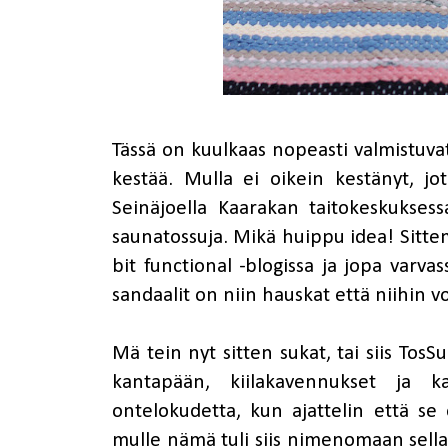
Tässä on kuulkaas nopeasti valmistuvat 
kestää. Mulla ei oikein kestänyt, jot
Seinäjoella
Kaarakan taitokeskuksess
saunatossuja. Mikä huippu idea! Sitt
bit functional
-blogissa ja jopa varvas
sandaalit on niin hauskat että niihin v
Mä tein nyt sitten sukat, tai siis TosS
kantapään, kiilakavennukset ja k
ontelokudetta, kun ajattelin että se 
mulle nämä tuli siis nimenomaan sellais