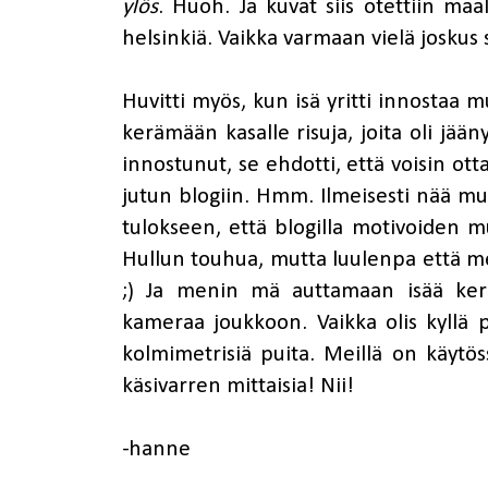
ylös
. Huoh. Ja kuvat siis otettiin ma
helsinkiä. Vaikka varmaan vielä joskus
Huvitti myös, kun isä yritti innostaa
kerämään kasalle risuja, joita oli jään
innostunut, se ehdotti, että voisin o
jutun blogiin. Hmm. Ilmeisesti nää mun
tulokseen, että blogilla motivoiden mu
Hullun touhua, mutta luulenpa että me 
;) Ja menin mä auttamaan isää kerä
kameraa joukkoon. Vaikka olis kyllä pi
kolmimetrisiä puita. Meillä on käytöss
käsivarren mittaisia! Nii!
-hanne