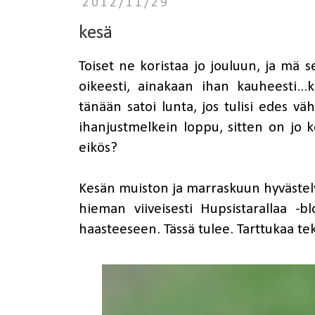
2012/11/29
kesä
Toiset ne koristaa jo jouluun, ja mä
oikeesti, ainakaan ihan kauheesti...
tänään satoi lunta, jos tulisi edes 
ihanjustmelkein loppu, sitten on jo ko
eikös?
Kesän muiston ja marraskuun hyvästely
hieman viiveisesti
Hupsistarallaa
-bl
haasteeseen. Tässä tulee. Tarttukaa te