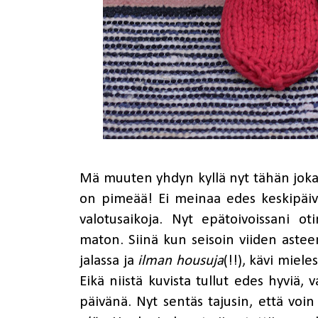
Mä muuten yhdyn kyllä nyt tähän jokais
on pimeää! Ei meinaa edes keskipäiväl
valotusaikoja. Nyt epätoivoissani oti
maton. Siinä kun seisoin viiden astee
jalassa ja
ilman housuja
(!!), kävi miel
Eikä niistä kuvista tullut edes hyviä
päivänä. Nyt sentäs tajusin, että voin