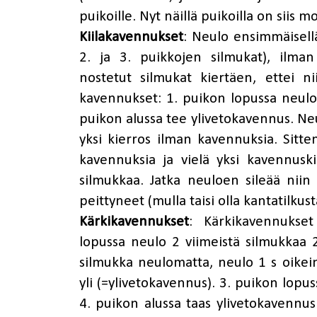
puikoille. Nyt näillä puikoilla on siis 
Kiilakavennukset
: Neulo ensimmäisellä
2. ja 3. puikkojen silmukat), ilman
nostetut silmukat kiertäen, ettei nii
kavennukset: 1. puikon lopussa neulo 
puikon alussa tee ylivetokavennus. Neu
yksi kierros ilman kavennuksia. Sitte
kavennuksia ja vielä yksi kavennuskier
silmukkaa. Jatka neuloen sileää nii
peittyneet (mulla taisi olla kantatilkus
Kärkikavennukset
: Kärkikavennukset
lopussa neulo 2 viimeistä silmukkaa 
silmukka neulomatta, neulo 1 s oikei
yli (=ylivetokavennus). 3. puikon lopus
4. puikon alussa taas ylivetokavennus.