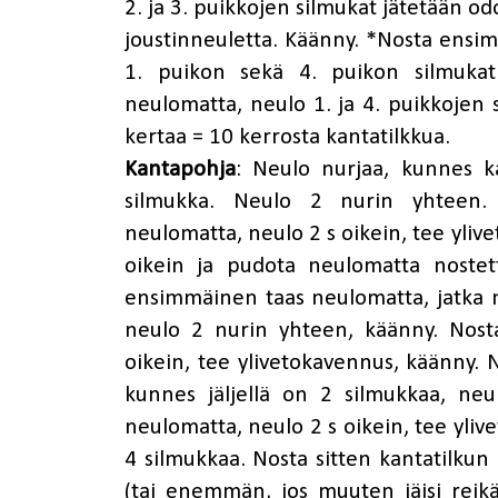
2. ja 3. puikkojen silmukat jätetään od
joustinneuletta. Käänny. *Nosta ensi
1. puikon sekä 4. puikon silmuka
neulomatta, neulo 1. ja 4. puikkojen s
kertaa = 10 kerrosta kantatilkkua.
Kantapohja
: Neulo nurjaa, kunnes ka
silmukka. Neulo 2 nurin yhteen.
neulomatta, neulo 2 s oikein, tee yliv
oikein ja pudota neulomatta nostet
ensimmäinen taas neulomatta, jatka n
neulo 2 nurin yhteen, käänny. Nos
oikein, tee ylivetokavennus, käänny. 
kunnes jäljellä on 2 silmukkaa, ne
neulomatta, neulo 2 s oikein, tee ylivet
4 silmukkaa. Nosta sitten kantatilkun
(tai enemmän, jos muuten jäisi reikä