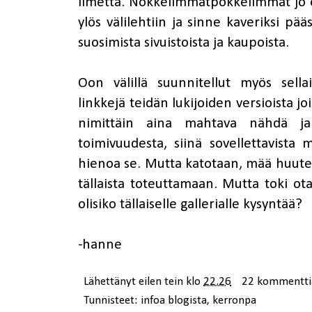
ilmettä. Nokkelimmatpokkelimmat jo
ylös välilehtiin ja sinne kaveriksi pä
suosimista sivuistoista ja kaupoista.
Oon välillä suunnitellut myös sella
linkkejä teidän lukijoiden versioista jo
nimittäin aina mahtava nähdä j
toimivuudesta, siinä sovellettavista 
hienoa se. Mutta katotaan, mää huute
tällaista toteuttamaan. Mutta toki ot
olisiko tällaiselle gallerialle kysyntää?
-hanne
Lähettänyt
eilen tein
klo
22.26
22 kommentti
Tunnisteet:
infoa blogista
,
kerronpa