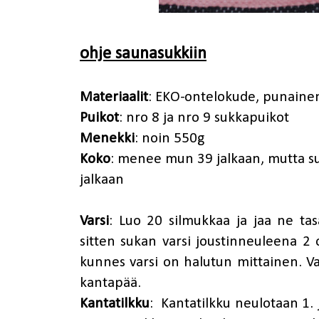
ohje saunasukkiin
Materiaalit
:
EKO-ontelokude
, punaine
Puikot
: nro 8 ja nro 9 sukkapuikot
Menekki
: noin 550g
Koko
: menee mun 39 jalkaan, mutta 
jalkaan
Varsi
: Luo 20 silmukkaa ja jaa ne tas
sitten sukan varsi joustinneuleena 2 o
kunnes varsi on halutun mittainen. Va
kantapää.
Kantatilkku
: Kantatilkku neulotaan 1. 