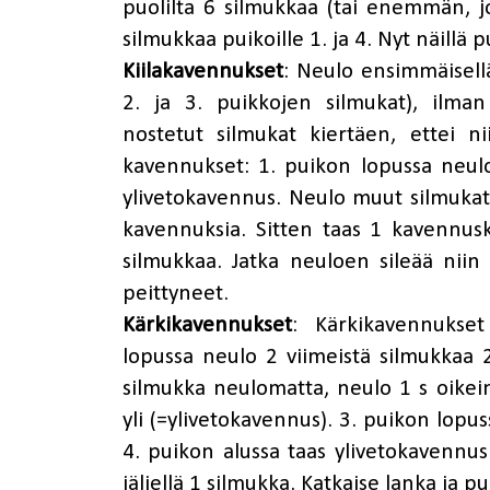
puolilta 6 silmukkaa (tai enemmän, jo
silmukkaa puikoille 1. ja 4. Nyt näillä p
Kiilakavennukset
: Neulo ensimmäisellä
2. ja 3. puikkojen silmukat), ilman
nostetut silmukat kiertäen, ettei nii
kavennukset: 1. puikon lopussa neulo
ylivetokavennus. Neulo muut silmukat 
kavennuksia. Sitten taas 1 kavennuskie
silmukkaa. Jatka neuloen sileää nii
peittyneet.
Kärkikavennukset
: Kärkikavennukset
lopussa neulo 2 viimeistä silmukkaa 
silmukka neulomatta, neulo 1 s oikei
yli (=ylivetokavennus). 3. puikon lopus
4. puikon alussa taas ylivetokavennus.
jäljellä 1 silmukka. Katkaise lanka ja p