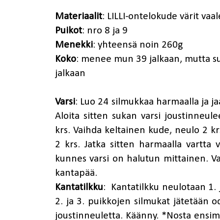
Materiaalit
:
LILLI-ontelokude
värit vaa
Puikot
: nro 8 ja 9
Menekki
: yhteensä noin 260g
Koko
: menee mun 39 jalkaan, mutta 
jalkaan
Varsi
: Luo 24 silmukkaa harmaalla ja ja
Aloita sitten sukan varsi joustinneul
krs. Vaihda keltainen kude, neulo 2 krs
2 krs. Jatka sitten harmaalla vartta v
kunnes varsi on halutun mittainen. Va
kantapää.
Kantatilkku
: Kantatilkku neulotaan 1. 
2. ja 3. puikkojen silmukat jätetään 
joustinneuletta. Käänny. *Nosta ensi