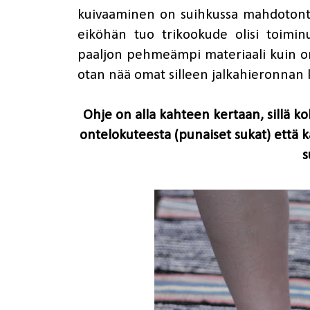
kuivaaminen on suihkussa mahdotonta,
eiköhän tuo trikookude olisi toiminut 
paaljon pehmeämpi materiaali kuin on
otan nää omat silleen jalkahieronnan 
Ohje on alla kahteen kertaan, sillä 
ontelokuteesta
(punaiset sukat) ett
s