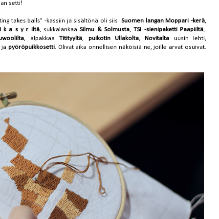
jan setti!
ting takes balls" -kassiin ja sisältönä oli siis
Suomen langan Moppari -kerä
,
I k a s y r iltä
, sukkalankaa
Silmu & Solmusta
,
TSI -sienipaketti Paapiiltä
,
woolilta
, alpakkaa
Titityyltä
,
puikotin Ullakolta
,
Novitalta
uusin lehti,
ja
pyöröpuikkosetti
. Olivat aika onnellisen näköisiä ne, joille arvat osuivat.