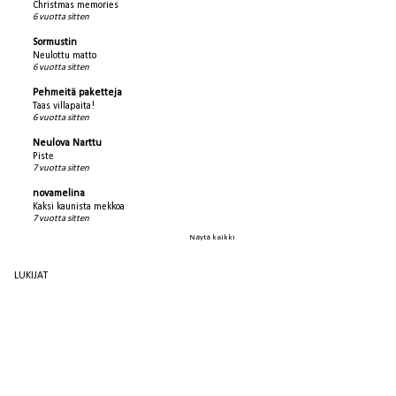
Christmas memories
6 vuotta sitten
Sormustin
Neulottu matto
6 vuotta sitten
Pehmeitä paketteja
Taas villapaita!
6 vuotta sitten
Neulova Narttu
Piste
7 vuotta sitten
novamelina
Kaksi kaunista mekkoa
7 vuotta sitten
Näytä kaikki
LUKIJAT