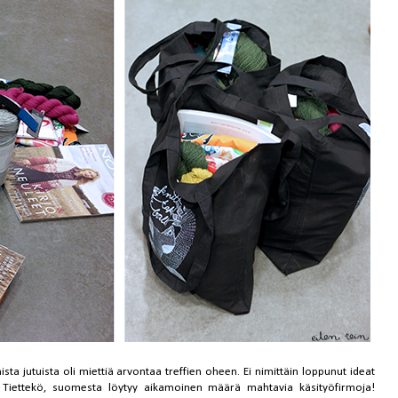
a jutuista oli miettiä arvontaa treffien oheen. Ei nimittäin loppunut ideat
sä. Tiettekö, suomesta löytyy aikamoinen määrä mahtavia käsityöfirmoja!