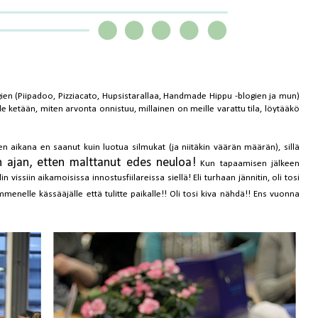
ien (
Piipadoo
,
Pizziacato
,
Hupsistarallaa
,
Handmade Hippu
-blogien ja mun)
alle ketään, miten arvonta onnistuu, millainen on meille varattu tila, löytääkö
n aikana en saanut kuin luotua silmukat (ja niitäkin väärän määrän), sillä
 ajan, etten malttanut edes neuloa!
Kun tapaamisen jälkeen
in vissiin aikamoisissa innostusfiilareissa siellä! Eli turhaan jännitin, oli tosi
mmenelle kässääjälle että tulitte paikalle!! Oli tosi kiva nähdä!! Ens vuonna