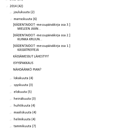
▼
2014
(42)
►
joulukuuta
(2)
▼
marraskuuta
(6)
[KÄDENTAIDOT -messupäiväkirja osa 3.]
MIELEEN JÄÄN...
[KÄDENTAIDOT -messupäiväkirja osa 2.]
KUINKA KRUUN...
[KÄDENTAIDOT -messupäiväkirja osa 1.]
KÄSSÄTREFFEJÄ
KÄSSÄMESSUT LÄHESTYY!
ISYYSPAKKAUS
NÄHDÄÄNKÖ PIAN?
►
lokakuuta
(4)
►
syyskuuta
(3)
►
elokuuta
(5)
►
heinäkuuta
(3)
►
huhtikuuta
(4)
►
maaliskuuta
(4)
►
helmikuuta
(4)
►
tammikuuta
(7)