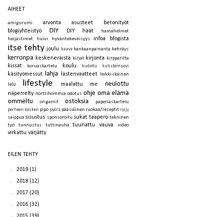
AIHEET
arvonta
asusteet
betonityöt
amigurumi
DIY
blogiyhteistyö
DIY häät
hamahelmet
infoa blogista
heijastimet
huivi
hyväntekeväisyys
itse tehty
joulu
kankaanpainanta
kehräys
kaava
kerronpa
keskeneräistä
kirjonta
kirjat
kirpparilta
kissat
koulu
koruaskartelu
kudottu
kutistemuovi
lahja
käsityömessut
lastenvaatteet
leikki-ikäinen
lifestyle
neulottu
maalattu
me
lelu
ohje
oma elämä
näperrelty
nörttihommia
odotus
ommeltu
ostoksia
origamit
paperiaskartelu
pipo
pääsiäinen
ruokaa/reseptit
perheen kesken
pyörä
ryijy
sisustus
sukat
taapero
saippua
sponsoroitu
tekninen
tuunattu
vauva
työ
tunnustus
tuttinauha
video
virkattu
värjätty
EILEN TEHTY
►
2019
(1)
►
2018
(12)
►
2017
(20)
►
2016
(32)
►
2015
(39)