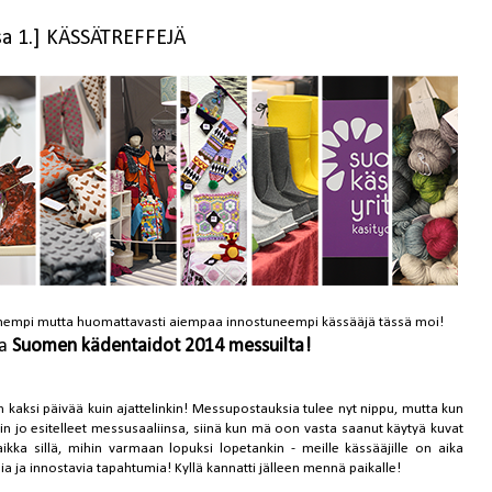
sa 1.] KÄSSÄTREFFEJÄ
öyhempi mutta huomattavasti aiempaa innostuneempi kässääjä tässä moi!
ta
Suomen kädentaidot 2014 messuilta!
en kaksi päivää kuin ajattelinkin! Messupostauksia tulee nyt nippu, mutta kun
in jo esitelleet messusaaliinsa, siinä kun mä oon vasta saanut käytyä kuvat
vaikka sillä, mihin varmaan lopuksi lopetankin - meille kässääjille on aika
ia ja innostavia tapahtumia! Kyllä kannatti jälleen mennä paikalle!