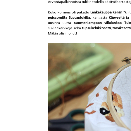
Arvontapalkinnoista tulikin todella käsityöharrasta
Koko komeus oli pakattu
Lankakauppa Kerän
"knit
puiccomitta Succaplokilta
, kangasta
Käpyseltä
ja
uusinta uutta
suomenlampaan villalankaa Tuku
suklaakarkkeja sekä
tupsukehikkosetti
,
tarvikesetti
Mäkin olisin ollut!