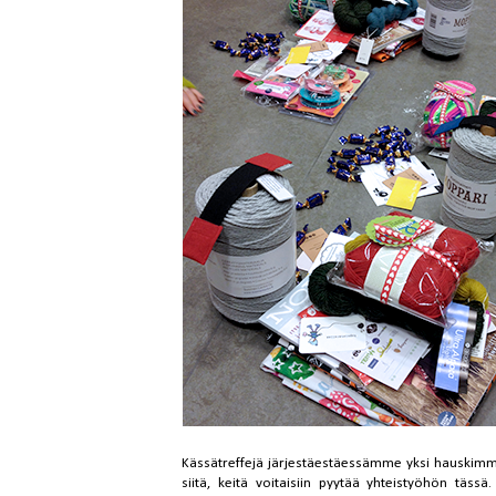
Kässätreffejä järjestäestäessämme yksi hauskimmist
siitä, keitä voitaisiin pyytää yhteistyöhön täs