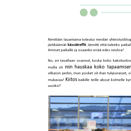
Nimittäin lauantaina toteutui meidän yhteistyöblog
järkkäämät
kässätreffit
. Jännitti että tuleeko paik
ihmiset paikalle ja osaanko enää edes neuloa!
No, en tavallaan osannut, koska koko kaksituntise
niin hauskaa koko tapaamisen
mulla oli
vilkaisin peiliin, mun posket oli ihan tulipunaiset, ol
Kiitos
mukavaa!
kaikille teille about kolmelle ky
uusiksi?