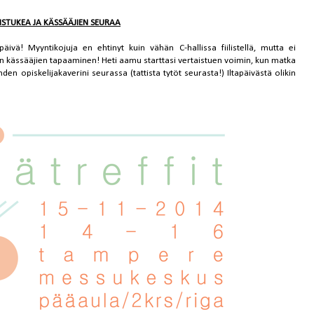
ISTUKEA JA KÄSSÄÄJIEN SEURAA
päivä! Myyntikojuja en ehtinyt kuin vähän C-hallissa fiilistellä, mutta ei
en kässääjien tapaaminen! Heti aamu starttasi vertaistuen voimin, kun matka
 opiskelijakaverini seurassa (tattista tytöt seurasta!) Iltapäivästä olikin