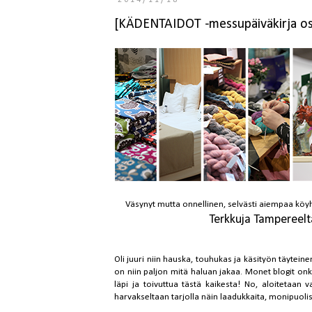
2014/11/18
[KÄDENTAIDOT -messupäiväkirja o
Väsynyt mutta onnellinen, selvästi aiempaa k
Terkkuja Tampereel
Oli juuri niin hauska, touhukas ja käsityön täytein
on niin paljon mitä haluan jakaa. Monet blogit onk
läpi ja toivuttua tästä kaikesta! No, aloitetaan 
harvakseltaan tarjolla näin laadukkaita, monipuolis