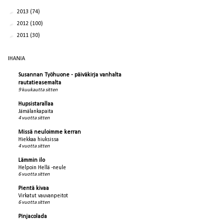
►
2013
(74)
►
2012
(100)
►
2011
(30)
IHANIA
Susannan Työhuone - päiväkirja vanhalta
rautatieasemalta
9 kuukautta sitten
Hupsistarallaa
Jämälankapaita
4 vuotta sitten
Missä neuloimme kerran
Hiekkaa hiuksissa
4 vuotta sitten
Lämmin ilo
Helpoin Hellä -neule
6 vuotta sitten
Pientä kivaa
Virkatut vauvanpeitot
6 vuotta sitten
Pinjacolada