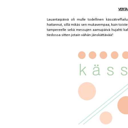
VERTA
Lauantaipäivä oli mulle todellinen kässätreffailu
haitannut, sillä mikäs sen mukavempaa, kuin toist
tampereelle sekä messujen aamupäivä hujahti kahden
tiedossa sitten jotain vähän jänskättävää!