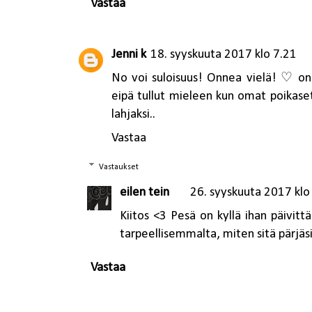
Vastaa
Jenni k
18. syyskuuta 2017 klo 7.21
No voi suloisuus! Onnea vielä! ♡ onp
eipä tullut mieleen kun omat poikaset 
lahjaksi..
Vastaa
Vastaukset
eilen tein
26. syyskuuta 2017 klo
Kiitos <3 Pesä on kyllä ihan päivitt
tarpeellisemmalta, miten sitä pärjäs
Vastaa