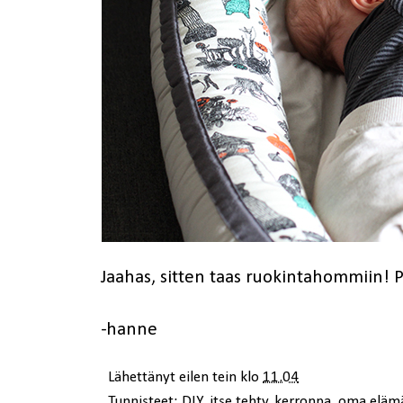
Jaahas, sitten taas ruokintahommiin! P
-hanne
Lähettänyt
eilen tein
klo
11.04
Tunnisteet:
DIY
,
itse tehty
,
kerronpa
,
oma eläm