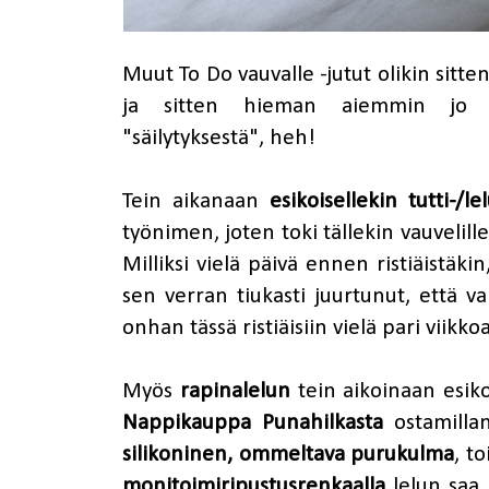
Muut To Do vauvalle -jutut olikin sitt
ja sitten hieman aiemmin jo p
"säilytyksestä", heh!
Tein aikanaan
esikoisellekin tutti-/l
työnimen, joten toki tällekin vauvelille
Milliksi vielä päivä ennen ristiäistä
sen verran tiukasti juurtunut, että 
onhan tässä ristiäisiin vielä pari viikkoa
Myös
rapinalelun
tein aikoinaan esiko
Nappikauppa Punahilkasta
ostamillani
silikoninen, ommeltava purukulma
, t
monitoimiripustusrenkaalla
lelun saa