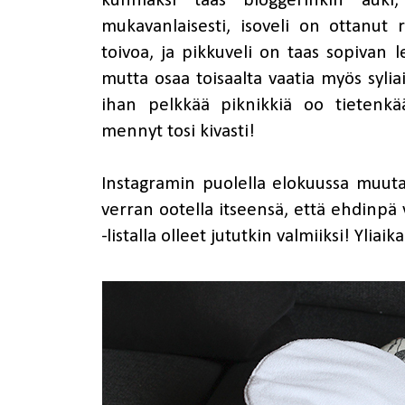
kunniaksi taas bloggerinkin auk
mukavanlaisesti, isoveli on ottanut
toivoa, ja pikkuveli on taas sopivan 
mutta osaa toisaalta vaatia myös sylia
ihan pelkkää piknikkiä oo tietenkää
mennyt tosi kivasti!
Instagramin puolella elokuussa muutam
verran ootella itseensä, että ehdinp
-listalla olleet jututkin valmiiksi! Ylia