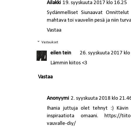
Ailakki
19. syyskuuta 2017 klo 16.25
Sydänmelliset Siunaavat Onnittelu
mahtava toi vauvelin pesä ja niin turv
Vastaa
Vastaukset
eilen tein
26. syyskuuta 2017 klo
Lämmin kiitos <3
Vastaa
Anonyymi
2. syyskuuta 2018 klo 21.4
Ihania juttuja olet tehnyt :) Kävin
inspiraatiota omaani. https://tiito
vauvalle-diy/