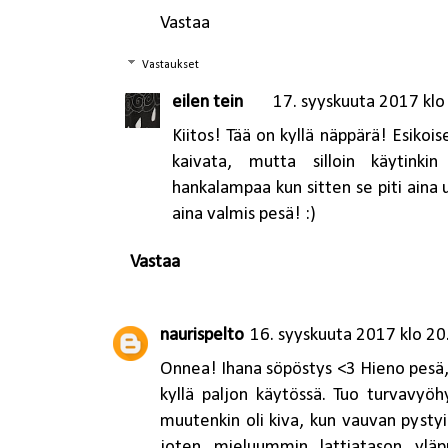
Vastaa
Vastaukset
eilen tein
17. syyskuuta 2017 klo
Kiitos! Tää on kyllä näppärä! Esikois
kaivata, mutta silloin käytinki
hankalampaa kun sitten se piti aina
aina valmis pesä! :)
Vastaa
naurispelto
16. syyskuuta 2017 klo 20
Onnea! Ihana söpöstys <3 Hieno pesä, 
kyllä paljon käytössä. Tuo turvavyöhy
muutenkin oli kiva, kun vauvan pystyi
joten mieluummin lattiatason yläpu