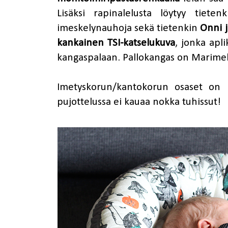
Lisäksi rapinalelusta löytyy tietenk
imeskelynauhoja sekä tietenkin
Onni j
kankainen TSI-katselukuva
, jonka apl
kangaspalaan. Pallokangas on Marim
Imetyskorun/kantokorun osaset o
pujottelussa ei kauaa nokka tuhissut!