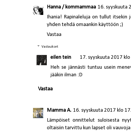
Hanna / kommammaa
16. syyskuuta 
Ihania! Rapinaleluja on tullut itsekin 
yhden tehdä omaankin käyttöön ;)
Vastaa
Vastaukset
eilen tein
17. syyskuuta 2017 klo
Heh se jännästi tuntuu usein menev
jääkin ilman :D
Vastaa
Mamma A.
16. syyskuuta 2017 klo 17
Lämpöiset onnittelut suloisesta nyy
oltaisiin tarvittu kun lapset oli vauvoja