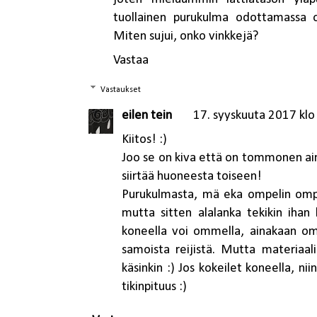
tuollainen purukulma odottamassa om
Miten sujui, onko vinkkejä?
Vastaa
Vastaukset
eilen tein
17. syyskuuta 2017 klo
Kiitos! :)
Joo se on kiva että on tommonen aina
siirtää huoneesta toiseen!
Purukulmasta, mä eka ompelin ompel
mutta sitten alalanka tekikin ihan
koneella voi ommella, ainakaan oma
samoista reijistä. Mutta materiaal
käsinkin :) Jos kokeilet koneella, n
tikinpituus :)