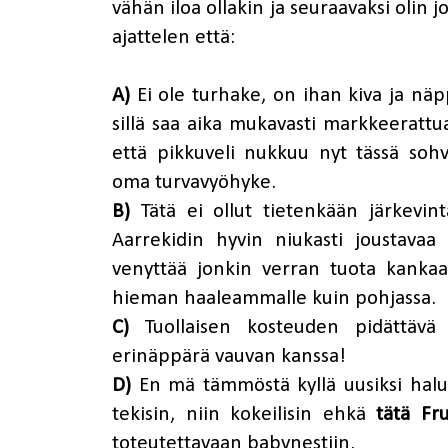
vähän iloa ollakin ja seuraavaksi olin 
ajattelen että:
A)
Ei ole turhake, on ihan kiva ja näpp
sillä saa aika mukavasti markkeerattua 
että pikkuveli nukkuu nyt tässä soh
oma turvavyöhyke.
B)
Tätä ei ollut tietenkään järkevint
Aarrekidin hyvin niukasti joustavaa 
venyttää jonkin verran tuota kankaa
hieman haaleammalle kuin pohjassa.
C)
Tuollaisen kosteuden pidättävä 
erinäppärä vauvan kanssa!
D)
En mä tämmöstä kyllä uusiksi halua
tekisin, niin kokeilisin ehkä
tätä Fr
toteutettavaan babynestiin.