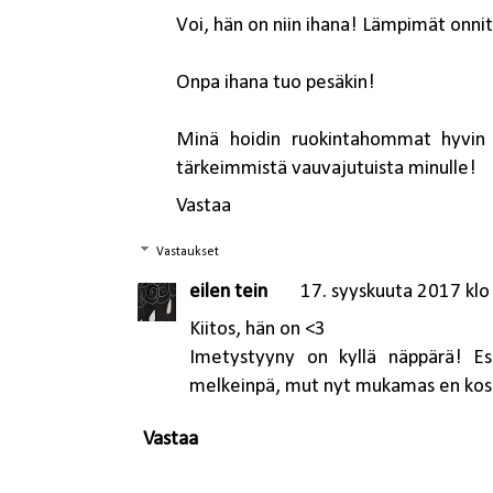
Voi, hän on niin ihana! Lämpimät onni
Onpa ihana tuo pesäkin!
Minä hoidin ruokintahommat hyvin u
tärkeimmistä vauvajutuista minulle!
Vastaa
Vastaukset
eilen tein
17. syyskuuta 2017 klo
Kiitos, hän on <3
Imetystyyny on kyllä näppärä! Es
melkeinpä, mut nyt mukamas en kosk
Vastaa