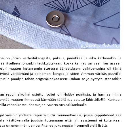
mä on jotain verhoilukangasta, paksua, jämäkkää ja aika karheaakin. Ja
mää itselleen johonkin laukkujutskaan, koska kangas on vaan kerrassaan
jestin muuten
Instagramin storyssa
äänestyksen, vaihtoehtoina oli tämä
yönä värjäämäni ja painamani kangas ja sitten Vimman värikäs puuvilla.
tuella päädyin tähän origamikankaaseen. Onhan se jo syntytaustansakkin
n repun aikoihin ostettu, soljet on Hobby pointista, ja harmaa hihna
nkää muuten ihmeessä käymään täällä jos satutte lähistölle!!!). Kankaan
illa
vähän kosteudensuojaa. Vuorin tuin tukikankaalla.
llraveinin yhdestä repusta tuttu muunneltavuus, jossa reppuhihnat saa
kalla käyttökerralla jouduin toteamaan että hihnasysteemi ei kuitenkaan
epussa on enemmän painoa. Pitänee joku nepparihommeli vielä lisätä.