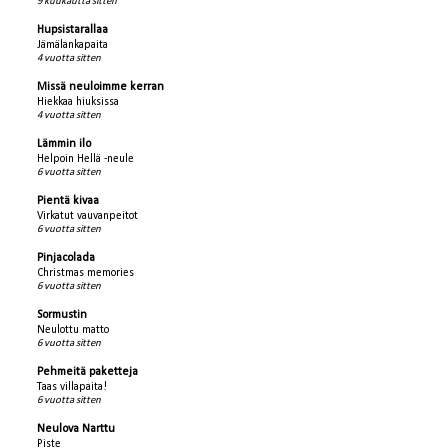
9 kuukautta sitten
Hupsistarallaa
Jämälankapaita
4 vuotta sitten
Missä neuloimme kerran
Hiekkaa hiuksissa
4 vuotta sitten
Lämmin ilo
Helpoin Hellä -neule
6 vuotta sitten
Pientä kivaa
Virkatut vauvanpeitot
6 vuotta sitten
Pinjacolada
Christmas memories
6 vuotta sitten
Sormustin
Neulottu matto
6 vuotta sitten
Pehmeitä paketteja
Taas villapaita!
6 vuotta sitten
Neulova Narttu
Piste