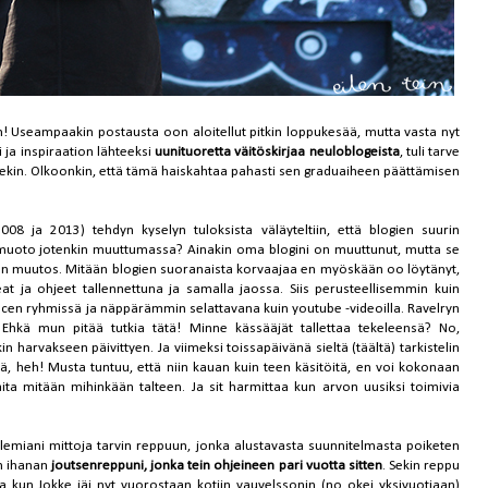
! Useampaakin postausta oon aloitellut pitkin loppukesää, mutta vasta nyt
 ja inspiraation lähteeksi
uunituoretta väitöskirjaa neuloblogeista
, tuli tarve
llekin. Olkoonkin, että tämä haiskahtaa pahasti sen graduaiheen päättämisen
08 ja 2013) tehdyn kyselyn tuloksista väläyteltiin, että blogien suurin
o muoto jotenkin muuttumassa? Ainakin oma blogini on muuttunut, mutta se
nan muutos. Mitään blogien suoranaista korvaajaa en myöskään oo löytänyt,
deat ja ohjeet tallennettuna ja samalla jaossa. Siis perusteellisemmin kuin
acen ryhmissä ja näppärämmin selattavana kuin youtube -videoilla. Ravelryn
 Ehkä mun pitää tutkia tätä! Minne kässääjät tallettaa tekeleensä? No,
n harvakseen päivittyen. Ja viimeksi toissapäivänä sieltä (täältä) tarkistelin
lä, heh! Musta tuntuu, että niin kauan kuin teen käsitöitä, en voi kokonaan
ita mitään mihinkään talteen. Ja sit harmittaa kun arvon uusiksi toimivia
istelemiani mittoja tarvin reppuun, jonka alustavasta suunnitelmasta poiketen
an ihanan
joutsenreppuni, jonka tein ohjeineen pari vuotta sitten
. Sekin reppu
a kun Jokke jäi nyt vuorostaan kotiin vauvelssonin (no okei yksivuotiaan)