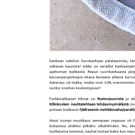
Kankaan sukelsin Eurokankaan palalaareista, tä
valtavan kaunista! Jokke on varaillut kankaanjä
ajattoman tyylikästä. Repun vuorikankaasta jär
kässäopeopintojeni ekana keväänä yhtenä kurssit
Äänestys oli tiukka, mutta noin 10% enemmistön 
vuoksi sovelias koulureppuun!
Parkkinahkaiset hihnat on
Rustoopuorista
jo eka
Killinkosken nauhtatehtaan tehdasmyymälästä
(me
pintaan hinkkasin
Fjällravenin mehiläisvaha/parafiin
Ainut isompi muokkaus aiempaan reppuun oli Fjä
kiskaistua yhdeksi pitkäksi olkahihnaksi. No, e
tuollaisena toiminut, nauhat luistaa liiaksi kun r