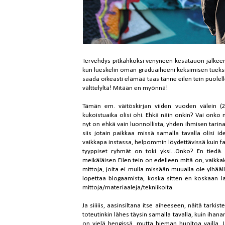
Tervehdys pitkähköksi venyneen kesätauon jälkeen
kun lueskelin oman graduaiheeni keksimisen tueksi
saada oikeasti elämää taas tänne eilen tein puole
välttelyltä! Mitään en myönnä!
Tämän em. väitöskirjan viiden vuoden välein (20
kukoistuaika olisi ohi. Ehkä näin onkin? Vai onk
nyt on ehkä vain luonnollista, yhden ihmisen tari
siis jotain paikkaa missä samalla tavalla olisi i
vaikkapa instassa, helpommin löydettävissä kuin f
tyyppiset ryhmät on toki yksi...Onko? En tiedä.
meikäläisen Eilen tein on edelleen mitä on, vaikkaki
mittoja, joita ei mulla missään muualla ole ylhääl
lopettaa blogaamista, koska sitten en koskaan la
mittoja/materiaaleja/tekniikoita.
Ja siiiiis, aasinsiltana itse aiheeseen, näitä tark
toteutinkin lähes täysin samalla tavalla, kuin ihan
on vielä hengissä, mutta hieman huoltoa vailla. J