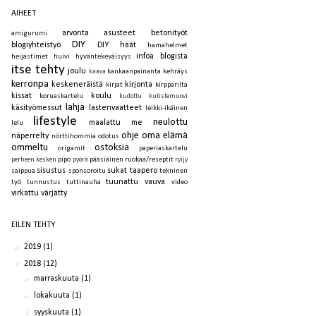
AIHEET
arvonta
asusteet
betonityöt
amigurumi
DIY
blogiyhteistyö
DIY häät
hamahelmet
infoa blogista
heijastimet
huivi
hyväntekeväisyys
itse tehty
joulu
kankaanpainanta
kehräys
kaava
kerronpa
keskeneräistä
kirjonta
kirjat
kirpparilta
kissat
koulu
koruaskartelu
kudottu
kutistemuovi
lahja
käsityömessut
lastenvaatteet
leikki-ikäinen
lifestyle
neulottu
maalattu
me
lelu
ohje
oma elämä
näperrelty
nörttihommia
odotus
ommeltu
ostoksia
origamit
paperiaskartelu
pipo
pääsiäinen
ruokaa/reseptit
perheen kesken
pyörä
ryijy
sisustus
sukat
taapero
saippua
sponsoroitu
tekninen
tuunattu
vauva
työ
tunnustus
tuttinauha
video
virkattu
värjätty
EILEN TEHTY
►
2019
(1)
▼
2018
(12)
►
marraskuuta
(1)
►
lokakuuta
(1)
▼
syyskuuta
(1)