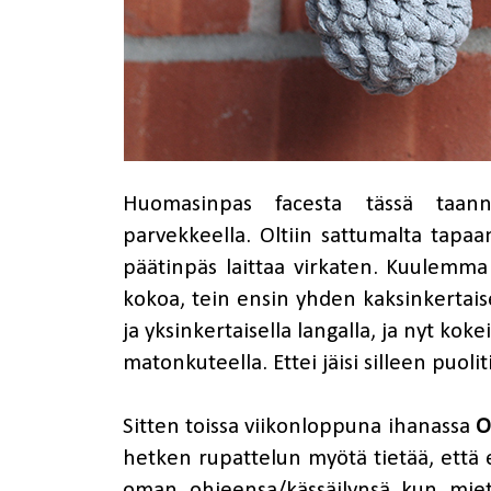
Huomasinpas facesta tässä taann
parvekkeella. Oltiin sattumalta tapaa
päätinpäs laittaa virkaten. Kuulemm
kokoa, tein ensin yhden kaksinkertaisel
ja yksinkertaisella langalla, ja nyt k
matonkuteella. Ettei jäisi silleen puo
Sitten toissa viikonloppuna ihanassa
O
hetken rupattelun myötä tietää, että 
oman ohjeensa/kässäilynsä kun miett