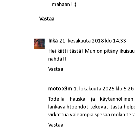
mahaan! :(
Vastaa
Inka
21. kesäkuuta 2018 klo 14.33
Hei kiitti tästä! Mun on pitäny ikuisu
nähdä!!
Vastaa
moto x3m
1. lokakuuta 2025 klo 5.26
Todella hauska ja käytännölline
lankavaihtoehdot tekevät tästä helpo
virkattua valeampiaispesää mökin teras
Vastaa