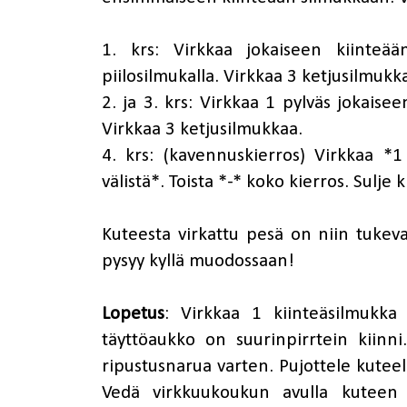
1. krs: Virkkaa jokaiseen kiinteää
piilosilmukalla. Virkkaa 3 ketjusilmukk
2. ja 3. krs: Virkkaa 1 pylväs jokaisee
Virkkaa 3 ketjusilmukkaa.
4. krs: (kavennuskierros) Virkkaa *1
välistä*. Toista *-* koko kierros. Sulje 
Kuteesta virkattu pesä on niin tukeva,
pysyy kyllä muodossaan!
Lopetus
: Virkkaa 1 kiinteäsilmukka
täyttöaukko on suurinpirrtein kiinni
ripustusnarua varten. Pujottele kutee
Vedä virkkuukoukun avulla kuteen 