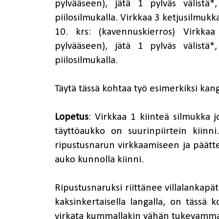
pylvääseen), jätä 1 pylväs välistä*
piilosilmukalla. Virkkaa 3 ketjusilmukk
10. krs: (kavennuskierros) Virkka
pylvääseen), jätä 1 pylväs välistä*
piilosilmukalla.
Täytä tässä kohtaa työ esimerkiksi kang
Lopetus
: Virkkaa 1 kiinteä silmukka 
täyttöaukko on suurinpiirtein kiinn
ripustusnarun virkkaamiseen ja päätt
auko kunnolla kiinni.
Ripustusnaruksi riittänee villalankapät
kaksinkertaisella langalla, on tässä 
virkata kummallakin vähän tukevammat