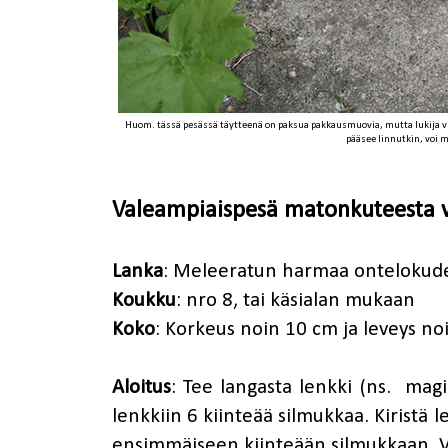
Huom. tässä pesässä täytteenä on paksua pakkausmuovia, mutta lukija vin
pääsee linnutkin, voi m
Valeampiaispesä matonkuteesta v
Lanka
: Meleeratun harmaa ontelokud
Koukku
: nro 8, tai käsialan mukaan
Koko
: Korkeus noin 10 cm ja leveys no
Aloitus
: Tee langasta lenkki (ns. magi
lenkkiin 6 kiinteää silmukkaa. Kiristä le
ensimmäiseen kiinteään silmukkaan. V