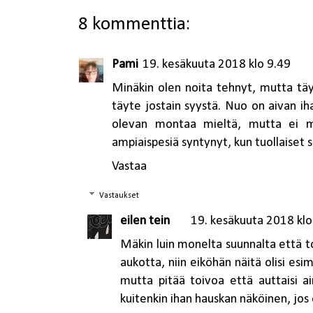
8 kommenttia:
Pami
19. kesäkuuta 2018 klo 9.49
Minäkin olen noita tehnyt, mutta täy
täyte jostain syystä. Nuo on aivan i
olevan montaa mieltä, mutta ei me
ampiaispesiä syntynyt, kun tuollaiset s
Vastaa
Vastaukset
eilen tein
19. kesäkuuta 2018 klo
Mäkin luin monelta suunnalta että toi
aukotta, niin eiköhän näitä olisi esi
mutta pitää toivoa että auttaisi a
kuitenkin ihan hauskan näköinen, jos