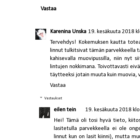
Vastaa
Karenina Unska
19. kesäkuuta 2018 k
Tervehdys! Kokemuksen kautta totean
linnut tulkitsivat tämän parvekkeella ta
kahisevalla muovipussilla, niin nyt s
lintujen nokkimana. Toivottavasti eivä
täytteeksi jotain muuta kuin muovia, v
Vastaa
Vastaukset
eilen tein
19. kesäkuuta 2018 klo
Hei! Tämä oli tosi hyvä tieto, kii
lasitetulla parvekkeella ei ole ong
linnut kun on lasit kiinni), mutta 