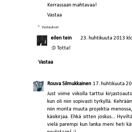
Kerrassaan mahtavaa!
Vastaa
Vastaukset
eilen tein
23. huhtikuuta 2013 kl
:D Totta!
Vastaa
Rouva Silmukkainen
17. huhtikuuta 20
Just viime viikolla tarttui kirjastoau
kun oli niin sopivasti tyrkyllä. Kehrää
niin monta muuta projektia menossa,
käsikirjaa. Ehkä sitten joskus... Hyvi
vielä parempi kun lanka meni heti käy