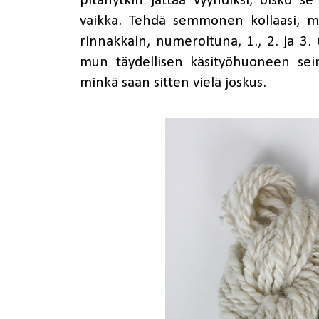
pitänytkin jättää vyyhdiksi, oisko se
vaikka. Tehdä semmonen kollaasi, m
rinnakkain, numeroituna, 1., 2. ja 3. 
mun täydellisen käsityöhuoneen seinäl
minkä saan sitten vielä joskus.