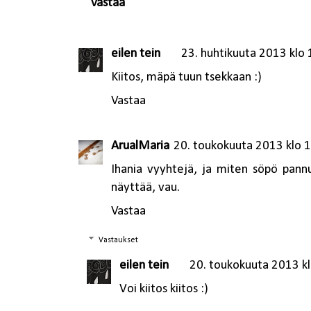
Vastaa
eilen tein
23. huhtikuuta 2013 klo
Kiitos, mäpä tuun tsekkaan :)
Vastaa
ArualMaria
20. toukokuuta 2013 klo 
Ihania vyyhtejä, ja miten söpö pannu
näyttää, vau.
Vastaa
Vastaukset
eilen tein
20. toukokuuta 2013 k
Voi kiitos kiitos :)