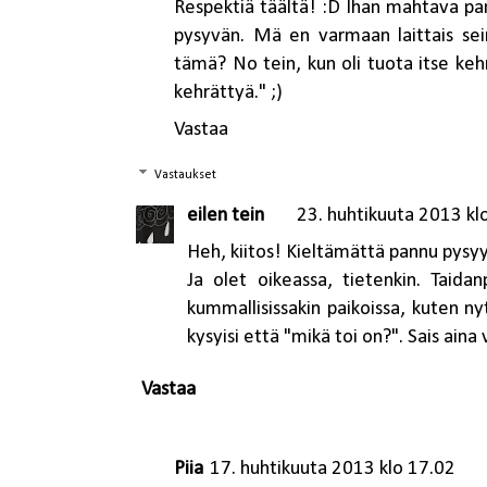
Respektiä täältä! :D Ihan mahtava pa
pysyvän. Mä en varmaan laittais seinä
tämä? No tein, kun oli tuota itse kehr
kehrättyä." ;)
Vastaa
Vastaukset
eilen tein
23. huhtikuuta 2013 kl
Heh, kiitos! Kieltämättä pannu pysyy 
Ja olet oikeassa, tietenkin. Taid
kummallisissakin paikoissa, kuten ny
kysyisi että "mikä toi on?". Sais aina
Vastaa
Piia
17. huhtikuuta 2013 klo 17.02