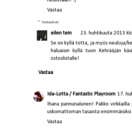
neulotaan! :)
Vastaa
Vastaukset
eilen tein
23. huhtikuuta 2013 kl
Se on kyllä totta, ja myös neuloja/k
haluaisin kyllä tuon Kehrääjän käs
ostoslistalle!
Vastaa
Ida-Lotta / Fantastic Playroom
17. hu
Ihana pannunalunen! Pakko virkkailla 
uskomattoman tasaista ensimmäisiksi 
Vastaa