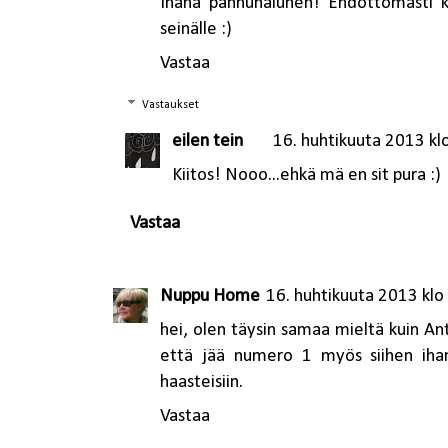
Ihana pannunalunen! Ehdottomasti ka
seinälle :)
Vastaa
Vastaukset
eilen tein
16. huhtikuuta 2013 kl
Kiitos! Nooo...ehkä mä en sit pura :)
Vastaa
Nuppu Home
16. huhtikuuta 2013 klo
hei, olen täysin samaa mieltä kuin Ant
että jää numero 1 myös siihen ihan
haasteisiin.
Vastaa