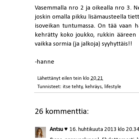
Vasemmalla nro 2 ja oikealla nro 3. Ne
joskin omalla pikku lisämausteella tie
isoveikan tuntumassa. On tää vaan ha
kehrätty koko joukko, rukkin ääreen e
vaikka sormia (ja jalkoja) syyhyttäis!!
-hanne
Lähettänyt
eilen tein
klo
20.21
Tunnisteet:
itse tehty
,
kehräys
,
lifestyle
26 kommenttia:
Antsu ♥
16. huhtikuuta 2013 klo 20.3