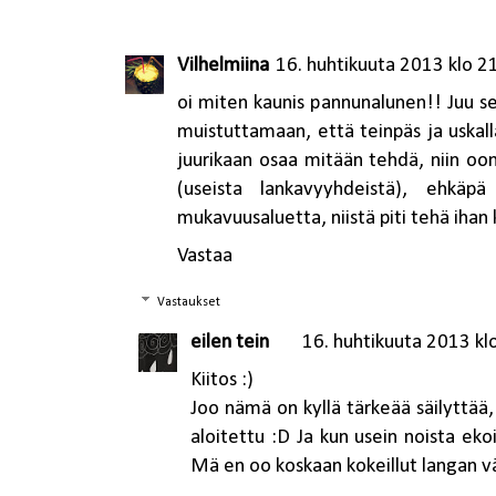
Vilhelmiina
16. huhtikuuta 2013 klo 2
oi miten kaunis pannunalunen!! Juu sei
muistuttamaan, että teinpäs ja uskalla
juurikaan osaa mitään tehdä, niin oon
(useista lankavyyhdeistä), ehkäp
mukavuusaluetta, niistä piti tehä ihan
Vastaa
Vastaukset
eilen tein
16. huhtikuuta 2013 kl
Kiitos :)
Joo nämä on kyllä tärkeää säilyttää,
aloitettu :D Ja kun usein noista ekois
Mä en oo koskaan kokeillut langan vä