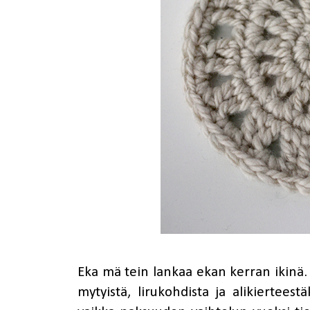
Eka mä
tein lankaa
ekan kerran ikinä. O
mytyistä, lirukohdista ja alikierteestä